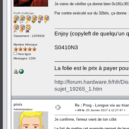
Je viens de vérifier ça donne bien 0x181c3
Par contre exécuté sur du 32bits, ça donne
Profil challenge
Enjoy (copyleft de quelqu'un qu
Classement : 13/55626
Membre Héroïque
S0410N3
Hors ligne
Messages: 1264
-------------------------------------------
La folie est le prix à payer po
-------------------------------------------
http://forum.hardware.fr/hfr/D
sujet_19265_1.htm
pixis
Re : Prog - Longue vie au trian
Administrateur
«
#3 le:
20 Janvier 2017 à 11:27:47 »
Je confirme, l'erreur vient de ton côté.
Le fait de mettre cet exemple permet de lever