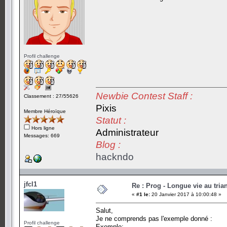
Profil challenge
Newbie Contest Staff :
Classement : 27/55626
Pixis
Membre Héroïque
Statut :
Hors ligne
Administrateur
Messages: 669
Blog :
hackndo
jfcl1
Re : Prog - Longue vie au trian
«
#1 le:
20 Janvier 2017 à 10:00:48 »
Salut,
Je ne comprends pas l'exemple donné :
Profil challenge
Exemple: