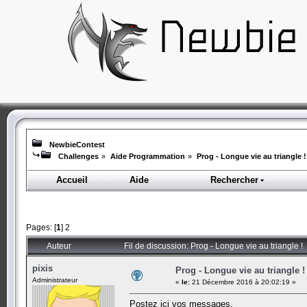
NewbieContest
Challenges
»
Aide Programmation
»
Prog - Longue vie au triangle !
Accueil
Aide
Rechercher
Pages: [
1
]
2
Auteur
Fil de discussion: Prog - Longue vie au triangle !
pixis
Prog - Longue vie au triangle !
Administrateur
«
le:
21 Décembre 2016 à 20:02:19 »
Postez ici vos messages.