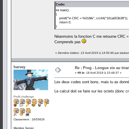
Code:
int main()
{
printf("\n CRC = %016llx", crc64("161a653b38"));
return 0;
}
Néanmoins la fonction C me retourne CRC 
Comprends pas
«
Dernière édition: 13 Avril 2019 à 14:50:46 par dark
harvey
Re : Prog - Longue vie au trian
«
#9 le:
18 Avril 2019 à 15:48:37 »
Les deux codes sont bons, mais tu as donné 
Le calcul doit se faire sur les octets (donc c
Profil challenge
Classement : 18/55626
Membre Senior