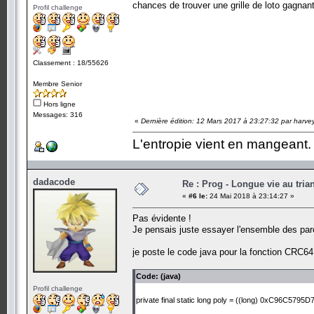
chances de trouver une grille de loto gagnan
Profil challenge
Classement : 18/55626
Membre Senior
Hors ligne
Messages: 316
«
Dernière édition: 12 Mars 2017 à 23:27:32 par harve
L'entropie vient en mangeant.
dadacode
Re : Prog - Longue vie au trian
«
#6 le:
24 Mai 2018 à 23:14:27 »
Pas évidente !
Je pensais juste essayer l'ensemble des parc
je poste le code java pour la fonction CRC64
Code: (java)
Profil challenge
private final static long poly = ((long) 0xC96C5795