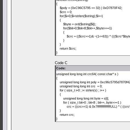
{
$poly = (0xC96C5795 << 32) | 0xD7870F42;
$crc = 0;
for($i=0;$i<strlen($string);$i++)
{
$byte = ord($string[$i]);
for($bit=0;$bit<8;$bit++,$byte>>=1)
{
$crc = (($crc>>1)& ~(1<<63)) ^ ((($crc^$byte)
}
}
return $crc;
}
Code C
Code:
unsigned long long int crc64( const char* s )
{
unsigned long long int poly = 0xc96c5795d7870f
unsigned long long int crc = 0;
for ( size_t i=0 ; i< strlen(s) ; i++ )
{
unsigned long long int byte = s[i];
for ( size_t bit=0 ; bit<8 ; bit++, byte>>=1 )
crc = ((crc>>1) & 0x7fffffffffffffffULL) ^ ( ((crc
}
return crc;
}