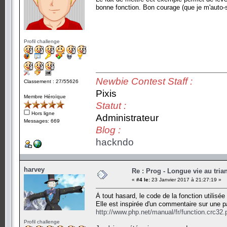
bonne fonction. Bon courage (que je m'auto-
Profil challenge
Newbie Contest Staff :
Classement : 27/55626
Pixis
Membre Héroïque
Statut :
Hors ligne
Administrateur
Messages: 669
Blog :
hackndo
harvey
Re : Prog - Longue vie au trian
«
#4 le:
23 Janvier 2017 à 21:27:19 »
À tout hasard, le code de la fonction utilisée
Elle est inspirée d'un commentaire sur une 
http://www.php.net/manual/fr/function.crc32
Profil challenge