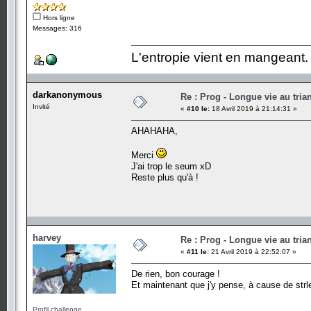
Hors ligne
Messages: 316
L'entropie vient en mangeant.
darkanonymous
Re : Prog - Longue vie au trian
Invité
«
#10 le:
18 Avril 2019 à 21:14:31 »
AHAHAHA,
Merci
J'ai trop le seum xD
Reste plus qu'à !
harvey
Re : Prog - Longue vie au trian
«
#11 le:
21 Avril 2019 à 22:52:07 »
De rien, bon courage !
Et maintenant que j'y pense, à cause de strle
Profil challenge