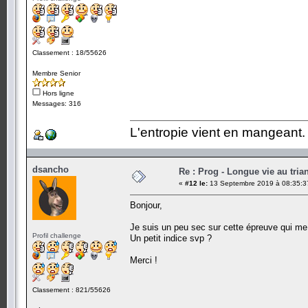
Classement : 18/55626
Membre Senior
Hors ligne
Messages: 316
L'entropie vient en mangeant.
dsancho
Re : Prog - Longue vie au trian
«
#12 le:
13 Septembre 2019 à 08:35:3
Bonjour,
Je suis un peu sec sur cette épreuve qui me t
Profil challenge
Un petit indice svp ?
Merci !
Classement : 821/55626