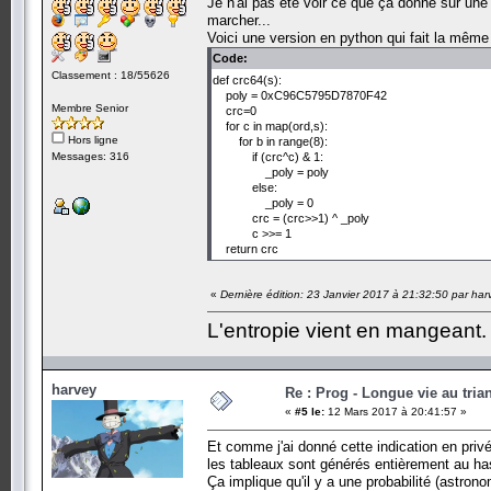
Je n'ai pas été voir ce que ça donne sur un
marcher...
Voici une version en python qui fait la même 
Code:
Classement : 18/55626
def crc64(s):
poly = 0xC96C5795D7870F42
Membre Senior
crc=0
for c in map(ord,s):
Hors ligne
for b in range(8):
Messages: 316
if (crc^c) & 1:
_poly = poly
else:
_poly = 0
crc = (crc>>1) ^ _poly
c >>= 1
return crc
«
Dernière édition: 23 Janvier 2017 à 21:32:50 par har
L'entropie vient en mangeant.
harvey
Re : Prog - Longue vie au trian
«
#5 le:
12 Mars 2017 à 20:41:57 »
Et comme j'ai donné cette indication en privé 
les tableaux sont générés entièrement au ha
Ça implique qu'il y a une probabilité (astro