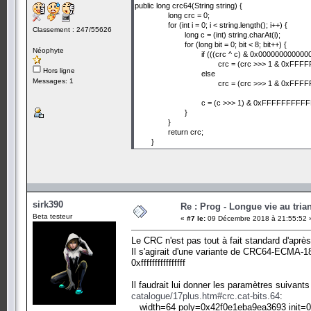
public long crc64(String string) {
long crc = 0;
for (int i = 0; i < string.length(); i++) {
Classement : 247/55626
long c = (int) string.charAt(i);
for (long bit = 0; bit < 8; bit++) {
Néophyte
if (((crc ^ c) & 0x000000000000
crc = (crc >>> 1 & 0xFF
Hors ligne
else
Messages: 1
crc = (crc >>> 1 & 0xFF
c = (c >>> 1) & 0xFFFFFFFFF
}
}
return crc;
}
sirk390
Re : Prog - Longue vie au trian
Beta testeur
«
#7 le:
09 Décembre 2018 à 21:55:52 
Le CRC n'est pas tout à fait standard d'après
Il s'agirait d'une variante de CRC64-ECMA-182
0xffffffffffffffff
Il faudrait lui donner les paramètres suivants
catalogue/17plus.htm#crc.cat-bits.64
:
width=64 poly=0x42f0e1eba9ea3693 init=0x