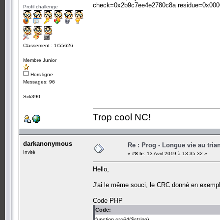
check=0x2b9c7ee4e2780c8a residue=0x00
Profil challenge
Classement : 1/55626
Membre Junior
Hors ligne
Messages: 96
Sirk390
Trop cool NC!
darkanonymous
Re : Prog - Longue vie au trian
Invité
«
#8 le:
13 Avril 2019 à 13:35:32 »
Hello,
J'ai le même souci, le CRC donné en exempl
Code PHP
Code:
function crc64($string)