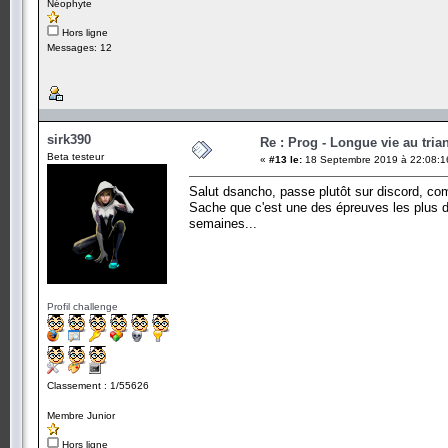
Néophyte
Hors ligne
Messages: 12
sirk390
Re : Prog - Longue vie au trian
Beta testeur
«
#13 le:
18 Septembre 2019 à 22:08:1
Salut dsancho, passe plutôt sur discord, co
Sache que c'est une des épreuves les plus di
semaines...
Profil challenge
Classement : 1/55626
Membre Junior
Hors ligne