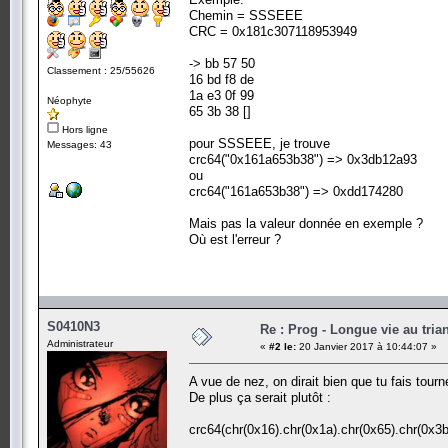
Chemin = SSSEEE
CRC = 0x181c307118953949
-> bb 57 50
Classement : 25/55626
16 bd f8 de
1a e3 0f 99
Néophyte
65 3b 38 []
Hors ligne
pour SSSEEE, je trouve
Messages: 43
crc64("0x161a653b38") => 0x3db12a93
ou
crc64("161a653b38") => 0xdd174280
Mais pas la valeur donnée en exemple ?
Où est l'erreur ?
S0410N3
Re : Prog - Longue vie au trian
Administrateur
«
#2 le:
20 Janvier 2017 à 10:44:07 »
A vue de nez, on dirait bien que tu fais tour
De plus ça serait plutôt :
crc64(chr(0x16).chr(0x1a).chr(0x65).chr(0x3b