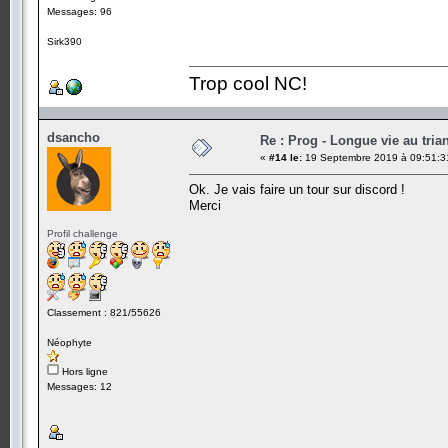
Messages: 96
Sirk390
Trop cool NC!
dsancho
Re : Prog - Longue vie au trian
«
#14 le:
19 Septembre 2019 à 09:51:3
Ok. Je vais faire un tour sur discord !
Merci
Profil challenge
Classement : 821/55626
Néophyte
Hors ligne
Messages: 12