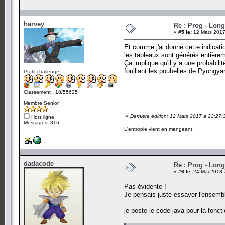
harvey
Re : Prog - Long
«
#5 le:
12 Mars 2017
Et comme j'ai donné cette indication
les tableaux sont générés entière
Ça implique qu'il y a une probabil
fouillant les poubelles de Pyongya
Profil challenge
Classement : 18/55625
Membre Senior
«
Dernière édition: 12 Mars 2017 à 23:27:
Hors ligne
Messages: 316
L'entropie vient en mangeant.
dadacode
Re : Prog - Long
«
#6 le:
24 Mai 2018 
Pas évidente !
Je pensais juste essayer l'ensembl
je poste le code java pour la fonc