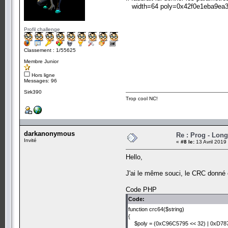
width=64 poly=0x42f0e1eba9ea36
Profil challenge
Classement : 1/55625
Membre Junior
Hors ligne
Messages: 96
Sirk390
Trop cool NC!
darkanonymous
Re : Prog - Long
Invité
«
#8 le:
13 Avril 2019
Hello,
J'ai le même souci, le CRC donné
Code PHP
Code:
function crc64($string)
{
$poly = (0xC96C5795 << 32) | 0xD78