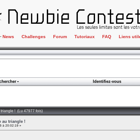
News
Challenges
Forum
Tutoriaux
FAQ
Liens util
Crackme
IRC
ClientSide
Newbi
Cryptographie
Liens
Forensics
chercher
Identifiez-vous
Parten
Hacking
Régle
Logique
Goodi
Programmation
triangle ! (Lu 47977 fois)
L'incu
Stéganographie
 au triangle !
 à 20:02:19 »
Wargame
Tous les challenges