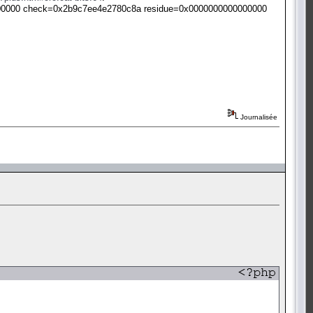
0000000 check=0x2b9c7ee4e2780c8a residue=0x0000000000000000
Journalisée