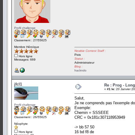
Profil challenge
Classement : 27/55625
Membre Héroïque
Newbie Contest Staff :
Pixis
Hors ligne
Statut :
Messages: 669
Administrateur
Blog :
hackndo
jfcl1
Re : Prog - Long
«
#1 le:
20 Janvier 20
Salut,
Je ne comprends pas l'exemple do
Profil challenge
Exemple:
Chemin = SSSEEE
CRC = 0x181c307118953949
Classement : 26/55625
Néophyte
-> bb 57 50
16 bd f8 de
Hors ligne