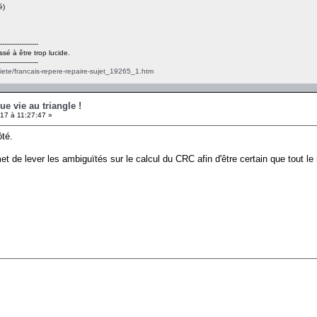
é)
------------------
ssé à être trop lucide.
------------------
ciete/francais-repere-repaire-sujet_19265_1.htm
ue vie au triangle !
17 à 11:27:47 »
ôté.
et de lever les ambiguïtés sur le calcul du CRC afin d'être certain que tout 