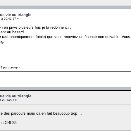
ue vie au triangle !
 à 20:41:57 »
 en privé plusieurs fois je la redonne ici :
ment au hasard.
ité (astronomiquement faible) que vous receviez un énoncé non-solvable. Vous 
ng.
32 par harvey
»
ue vie au triangle !
à 23:14:27 »
e des parcours mais ca en fait beaucoup trop ...
tion CRC64