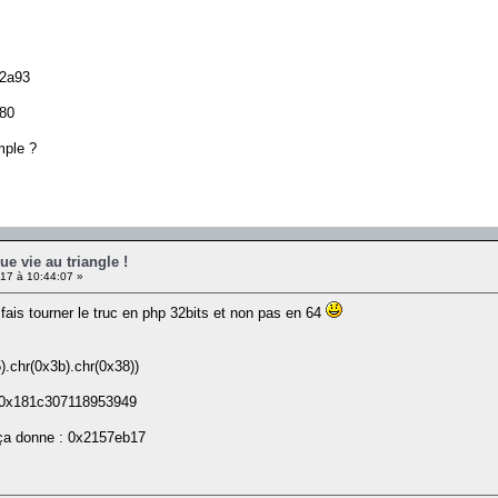
12a93
280
mple ?
ue vie au triangle !
17 à 10:44:07 »
 fais tourner le truc en php 32bits et non pas en 64
).chr(0x3b).chr(0x38))
en 0x181c307118953949
 ça donne : 0x2157eb17