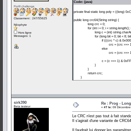
Code: (java)
Profil challenge
private final static long poly = ((long
Classement : 247/55625
public long crc64(String string) {
long crc = 0;
Néophyte
for (int i = 0; i < string.length(); 
long c = (int) string.charAt
Hors ligne
Messages: 1
for (long bit = 0; bit < 8; bi
if (((crc ^ c) & 0x
crc = (crc >>
else
crc = (crc >>
c = (c >>> 1) & 0
}
}
return crc;
}
sirk390
Re : Prog - Long
Beta testeur
«
#7 le:
09 Décembre 
Le CRC n'est pas tout à fait standa
Il s'agirait d'une variante de CRC64
Il faudrait lui donner les paramètr