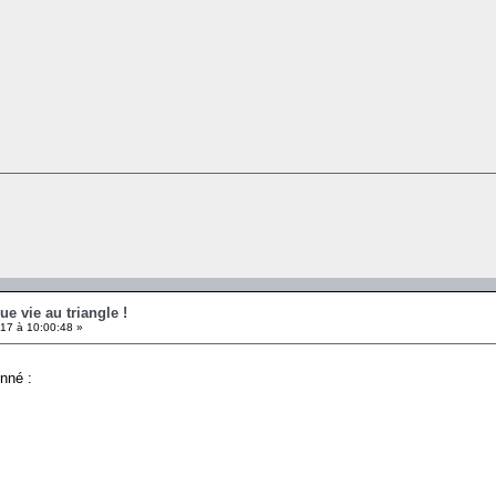
ue vie au triangle !
17 à 10:00:48 »
nné :