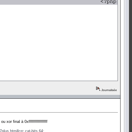
Journalisée
xor final à 0xffffffffffffffff
17plus.htm#crc.cat-bits.64
: