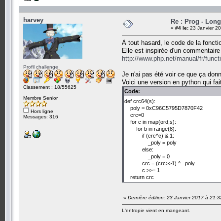
harvey
Re : Prog - Long
«
#4 le:
23 Janvier 20
À tout hasard, le code de la foncti
Elle est inspirée d'un commentair
http://www.php.net/manual/fr/func
Profil challenge
Je n'ai pas été voir ce que ça don
Voici une version en python qui fai
Classement : 18/55625
Code:
Membre Senior
def crc64(s):
poly = 0xC96C5795D7870F42
Hors ligne
crc=0
Messages: 316
for c in map(ord,s):
for b in range(8):
if (crc^c) & 1:
_poly = poly
else:
_poly = 0
crc = (crc>>1) ^ _poly
c >>= 1
return crc
«
Dernière édition: 23 Janvier 2017 à 21:
L'entropie vient en mangeant.