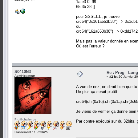
Messages: 43
1a e3 0f 99
65 3b 38 []
pour SSSEEE, je trouve
crc64("0x161a653b38") => 0x3db
ou
crc64("161a653b38") => 0xdd174
Mais pas la valeur donnée en exe
Où est l'erreur ?
S0410N3
Re : Prog - Long
Administrateur
«
#2 le:
20 Janvier 20
A vue de nez, on dirait bien que tu
De plus ça serait plutôt :
crc64(chr(0x16).chr(0x1a).chr(0x65
Je viens de vérifier ça donne bi
Profil challenge
Par contre exécuté sur du 32bits,
Classement : 13/55625