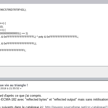
) 0xC96C5795D7870F42L);
i++) {
(i);
t++) {
0000000000000001L) == 1)
> 1 & 0xFFFFFFFFFFFFFFFFL) ^ poly & 0xFFFFFFFFFFFFFFFFL;
> 1 & 0xFFFFFFFFFFFFFFFFL);
xFFFFFFFFFFFFFFFFL;
ue vie au triangle !
2018 à 21:55:52 »
rd d'après ce que j'ai compris.
-ECMA-182 avec "reflected bytes" et "reflected output" mais sans initilisation ou 
es suivants dans le catalogue ici:
http://reveng.sourceforge.net/crc-catalogue/