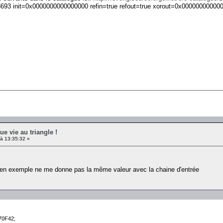
93 init=0x0000000000000000 refin=true refout=true xorout=0x000000000
ue vie au triangle !
 à 13:35:32 »
 en exemple ne me donne pas la même valeur avec la chaine d'entrée
70F42;