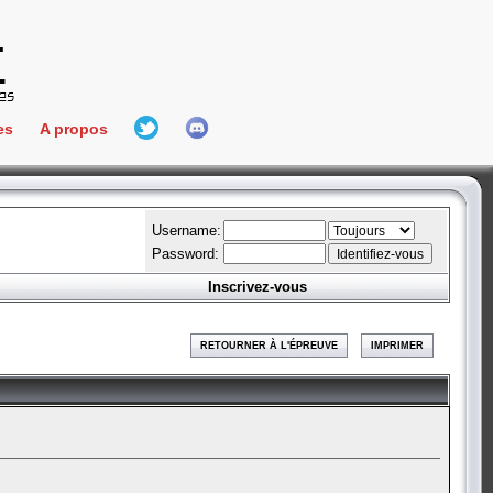
es
A propos
L'équipe
e Connect
Hall Of Fame
Username:
Password:
Inscrivez-vous
aires
ment
RETOURNER À L'ÉPREUVE
IMPRIMER
es
bateur