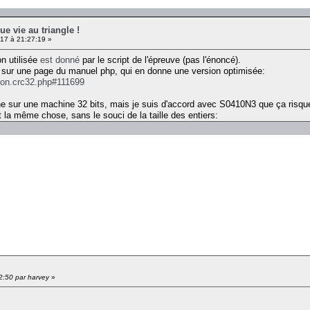
ue vie au triangle !
17 à 21:27:19 »
on utilisée
est donné
par le script de l'épreuve (pas l'énoncé).
e sur une page du manuel php, qui en donne une version optimisée:
tion.crc32.php#111699
ne sur une machine 32 bits, mais je suis d'accord avec S0410N3 que ça risque
t la même chose, sans le souci de la taille des entiers:
32:50 par harvey
»