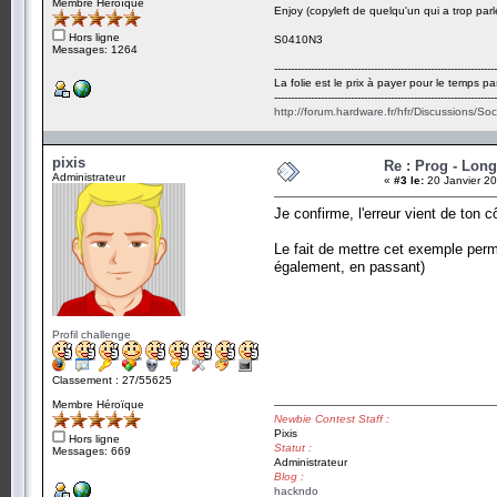
Membre Héroïque
Enjoy (copyleft de quelqu'un qui a trop parl
Hors ligne
S0410N3
Messages: 1264
-------------------------------------------------------------------
La folie est le prix à payer pour le temps pa
-------------------------------------------------------------------
http://forum.hardware.fr/hfr/Discussions/So
pixis
Re : Prog - Long
Administrateur
«
#3 le:
20 Janvier 20
Je confirme, l'erreur vient de ton c
Le fait de mettre cet exemple perm
également, en passant)
Profil challenge
Classement : 27/55625
Membre Héroïque
Newbie Contest Staff :
Pixis
Hors ligne
Statut :
Messages: 669
Administrateur
Blog :
hackndo