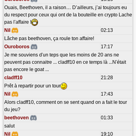
Ouais, Beethoven, il a raison… D’ailleurs, j’ai toujours eu
du respect pour ceux qui ont de la bouteille en crypto Lache
pas l'affaire !
Nil
02:13
Lâche pas beethoven, ça roule ton affaire!
Ouroboros
17:17
Je me souviens d'un teps que les moins de 20 ans ne
peuvent pas connaitre ... cladff10 en ce temps là ...N'était
pas encore le goat ...
cladff10
21:28
Prêt à repartir pour un tour
Nil
17:43
Alors cladff10, comment on se sent quand on a fait le tour
du jeu?
beethoven
01:33
salut
Nil
19:10