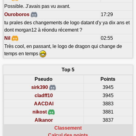
Possible. J'avais pas vu avant.
Ouroboros
17:29
tu prales des changements de logo datant d'y ya dix ans et
dont morgan12 à réondu récement ?
Nil
02:55
Très cool, en passant, le logo de dragon qui change de
temps en temps
Top 5
Pseudo
Points
sirk390
3945
cladff10
3945
AACDAI
3883
nikost
3881
Alkanor
3837
Classement
Calcul des points