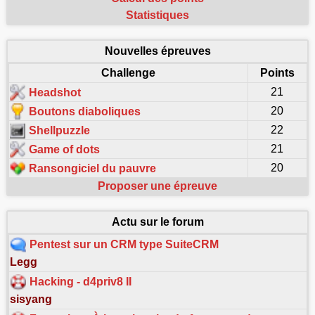
Statistiques
Nouvelles épreuves
Challenge
Points
21
Headshot
20
Boutons diaboliques
22
Shellpuzzle
21
Game of dots
20
Ransongiciel du pauvre
Proposer une épreuve
Actu sur le forum
Pentest sur un CRM type SuiteCRM
Legg
Hacking - d4priv8 II
sisyang