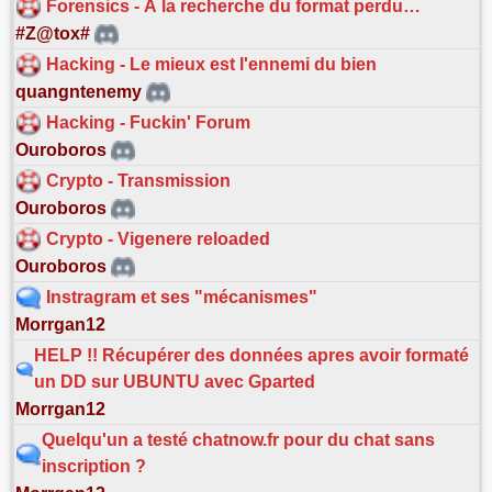
Forensics - À la recherche du format perdu…
#Z@tox#
Hacking - Le mieux est l'ennemi du bien
quangntenemy
Hacking - Fuckin' Forum
Ouroboros
Crypto - Transmission
Ouroboros
Crypto - Vigenere reloaded
Ouroboros
Instragram et ses "mécanismes"
Morrgan12
HELP !! Récupérer des données apres avoir formaté
un DD sur UBUNTU avec Gparted
Morrgan12
Quelqu'un a testé chatnow.fr pour du chat sans
inscription ?