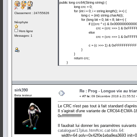
public long crc64(String string) {
long crc = 0;
for (int i = 0; i < string.length(); i++) {
Classement : 247/55626
long c = (int) string.charAt(i);
for (long bit = 0; bit < 8; bit++) {
Néophyte
if (((crc ^ c) & 0x000000000000
crc = (crc >>> 1 & 0xFF
Hors ligne
else
Messages: 1
crc = (crc >>> 1 & 0xFF
c = (c >>> 1) & 0xFFFFFFFFF
}
}
return crc;
}
sirk390
Re : Prog - Longue vie au trian
Beta testeur
«
#7 le:
09 Décembre 2018 à 21:55:52 
Le CRC n'est pas tout à fait standard d'après
Il s'agirait d'une variante de CRC64-ECMA-182
0xffffffffffffffff
Il faudrait lui donner les paramètres suivants
catalogue/17plus.htm#crc.cat-bits.64
:
width=64 poly=0x42f0e1eba9ea3693 init=0x