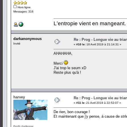
Hors ligne
Messages: 316
L'entropie vient en mangeant.
darkanonymous
Re : Prog - Longue vie au trian
Invité
«
#10 le:
18 Avril 2019 à 21:14:31 »
AHAHAHA,
Merci
J'ai trop le seum xD
Reste plus qu'à !
harvey
Re : Prog - Longue vie au trian
«
#11 le:
21 Avril 2019 à 22:52:07 »
De rien, bon courage !
Et maintenant que j'y pense, à cause de strle
Profil challenge