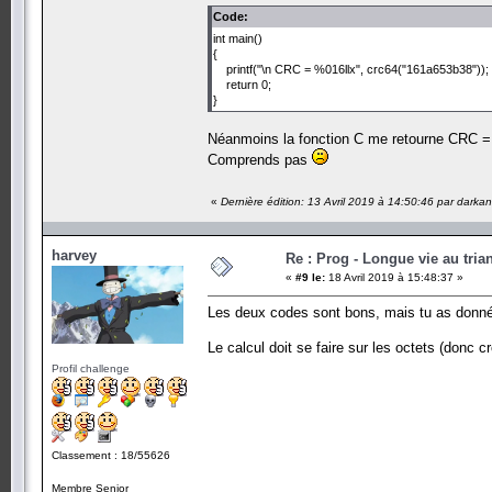
Code:
int main()
{
printf("\n CRC = %016llx", crc64("161a653b38"));
return 0;
}
Néanmoins la fonction C me retourne CRC 
Comprends pas
«
Dernière édition: 13 Avril 2019 à 14:50:46 par dark
harvey
Re : Prog - Longue vie au trian
«
#9 le:
18 Avril 2019 à 15:48:37 »
Les deux codes sont bons, mais tu as donné 
Le calcul doit se faire sur les octets (donc c
Profil challenge
Classement : 18/55626
Membre Senior