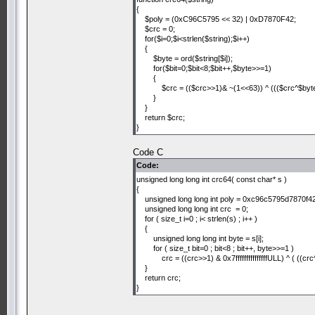
{
$poly = (0xC96C5795 << 32) | 0xD7870F42;
$crc = 0;
for($i=0;$i<strlen($string);$i++)
{
$byte = ord($string[$i]);
for($bit=0;$bit<8;$bit++,$byte>>=1)
{
$crc = (($crc>>1)& ~(1<<63)) ^ ((($crc^$byte)
}
}
return $crc;
}
Code C
Code:
unsigned long long int crc64( const char* s )
{
unsigned long long int poly = 0xc96c5795d7870f
unsigned long long int crc = 0;
for ( size_t i=0 ; i< strlen(s) ; i++ )
{
unsigned long long int byte = s[i];
for ( size_t bit=0 ; bit<8 ; bit++, byte>>=1 )
crc = ((crc>>1) & 0x7fffffffffffffffULL) ^ ( ((crc
}
return crc;
}