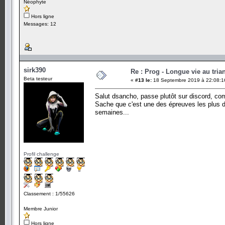
Néophyte
Hors ligne
Messages: 12
sirk390
Re : Prog - Longue vie au trian
Beta testeur
«
#13 le:
18 Septembre 2019 à 22:08:1
Salut dsancho, passe plutôt sur discord, co
Sache que c'est une des épreuves les plus di
semaines...
Profil challenge
Classement : 1/55626
Membre Junior
Hors ligne