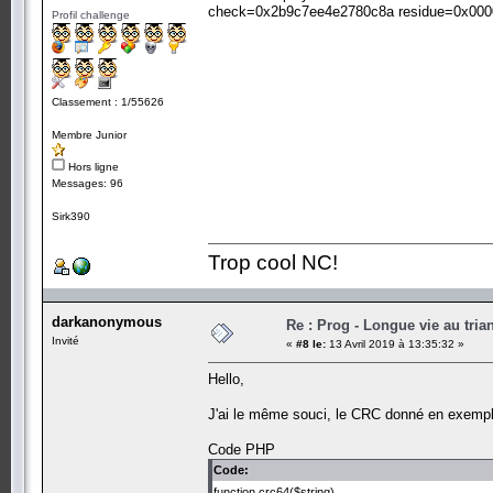
check=0x2b9c7ee4e2780c8a residue=0x00
Profil challenge
Classement : 1/55626
Membre Junior
Hors ligne
Messages: 96
Sirk390
Trop cool NC!
darkanonymous
Re : Prog - Longue vie au trian
Invité
«
#8 le:
13 Avril 2019 à 13:35:32 »
Hello,
J'ai le même souci, le CRC donné en exempl
Code PHP
Code:
function crc64($string)