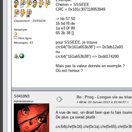
Chemin = SSSEEE
CRC = 0x181c307118953949
-> bb 57 50
Classement : 25/55626
16 bd f8 de
1a e3 0f 99
Néophyte
65 3b 38 []
Hors ligne
pour SSSEEE, je trouve
Messages: 43
crc64("0x161a653b38") => 0x3db12a93
ou
crc64("161a653b38") => 0xdd174280
Mais pas la valeur donnée en exemple ?
Où est l'erreur ?
S0410N3
Re : Prog - Longue vie au trian
Administrateur
«
#2 le:
20 Janvier 2017 à 10:44:07 »
A vue de nez, on dirait bien que tu fais tour
De plus ça serait plutôt :
crc64(chr(0x16).chr(0x1a).chr(0x65).chr(0x3b