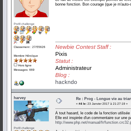
bonne fonction. Bon courage (que je m'auto-
Profil challenge
Newbie Contest Staff :
Classement : 27/55626
Pixis
Membre Héroïque
Statut :
Hors ligne
Administrateur
Messages: 669
Blog :
hackndo
harvey
Re : Prog - Longue vie au trian
«
#4 le:
23 Janvier 2017 à 21:27:19 »
À tout hasard, le code de la fonction utilisée
Elle est inspirée d'un commentaire sur une 
http://www.php.net/manual/fr/function.crc32
Profil challenge