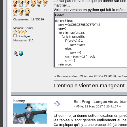
Je n'ai pas été voir ce que ça donne sur un
marcher...
Voici une version en python qui fait la même 
Code:
Classement : 18/55626
def crc64(s):
poly = 0xC96C5795D7870F42
Membre Senior
crc=0
for c in map(ord,s):
Hors ligne
for b in range(8):
Messages: 316
if (crc^c) & 1:
_poly = poly
else:
_poly = 0
crc = (crc>>1) ^ _poly
c >>= 1
return crc
«
Dernière édition: 23 Janvier 2017 à 21:32:50 par har
L'entropie vient en mangeant.
harvey
Re : Prog - Longue vie au trian
«
#5 le:
12 Mars 2017 à 20:41:57 »
Et comme j'ai donné cette indication en privé 
les tableaux sont générés entièrement au ha
Ça implique qu'il y a une probabilité (astro