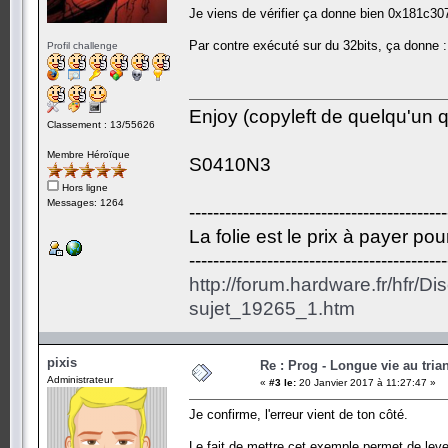
Je viens de vérifier ça donne bien 0x181c3
Par contre exécuté sur du 32bits, ça donne
Profil challenge
Enjoy (copyleft de quelqu'un qu
Classement : 13/55626
Membre Héroïque
S0410N3
Hors ligne
Messages: 1264
-------------------------------------------
La folie est le prix à payer po
-------------------------------------------
http://forum.hardware.fr/hfr/D
sujet_19265_1.htm
pixis
Re : Prog - Longue vie au trian
Administrateur
«
#3 le:
20 Janvier 2017 à 11:27:47 »
Je confirme, l'erreur vient de ton côté.
Le fait de mettre cet exemple permet de lever