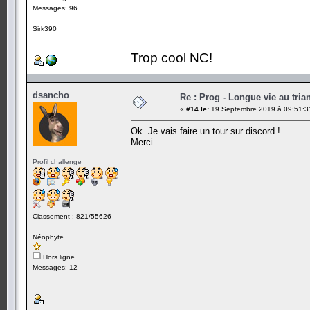
Messages: 96
Sirk390
Trop cool NC!
dsancho
Re : Prog - Longue vie au trian
«
#14 le:
19 Septembre 2019 à 09:51:3
Ok. Je vais faire un tour sur discord !
Merci
Profil challenge
Classement : 821/55626
Néophyte
Hors ligne
Messages: 12