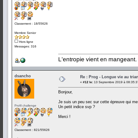
Classement : 18/55626
Membre Senior
Hors ligne
Messages: 316
L'entropie vient en mangeant.
dsancho
Re : Prog - Longue vie au trian
«
#12 le:
13 Septembre 2019 à 08:35:3
Bonjour,
Je suis un peu sec sur cette épreuve qui me t
Profil challenge
Un petit indice svp ?
Merci !
Classement : 821/55626