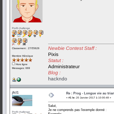
Profil challenge
Newbie Contest Staff :
Classement : 27/55626
Pixis
Membre Héroïque
Statut :
Hors ligne
Administrateur
Messages: 669
Blog :
hackndo
jfcl1
Re : Prog - Longue vie au trian
«
#1 le:
20 Janvier 2017 à 10:00:48 »
Salut,
Je ne comprends pas l'exemple donné :
Profil challenge
Exemple: