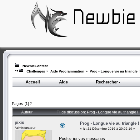
NewbieContest
Challenges
»
Aide Programmation
»
Prog - Longue vie au triangle !
Accueil
Aide
Rechercher
Pages: [
1
]
2
Auteur
Fil de discussion: Prog - Longue vie au triangle !
pixis
Prog - Longue vie au triangle !
Administrateur
«
le:
21 Décembre 2016 à 20:02:19 »
Postez ici vos messages.