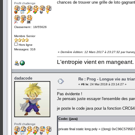
chances de trouver une grille de loto gagnan
Profil challenge
Classement : 18/55626
Membre Senior
Hors ligne
Messages: 316
«
Dernière édition: 12 Mars 2017 à 23:27:32 par harve
L'entropie vient en mangeant.
dadacode
Re : Prog - Longue vie au trian
«
#6 le:
24 Mai 2018 à 23:14:27 »
Pas évidente !
Je pensais juste essayer l'ensemble des parc
je poste le code java pour la fonction CRC64
Code: (java)
Profil challenge
private final static long poly = ((long) 0xC96C5795