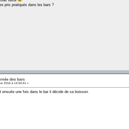
emier verre
es prix pratiqués dans les bars ?
urnée des bars
e 2016 à 14:54:41 »
t ensuite une fois dans le bar il décide de sa boisson.