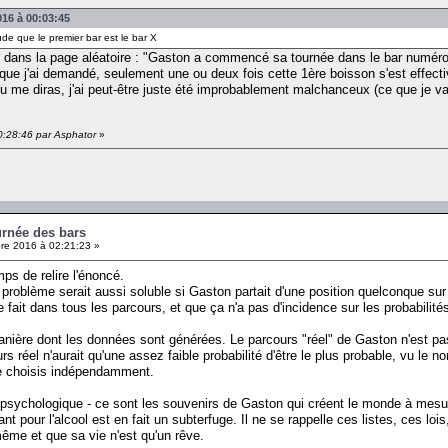
016 à 00:03:45
de que le premier bar est le bar X
nc dans la page aléatoire : "Gaston a commencé sa tournée dans le bar numéro
 que j'ai demandé, seulement une ou deux fois cette 1ère boisson s'est effec
 tu me diras, j'ai peut-être juste été improbablement malchanceux (ce que je v
0:28:46 par Asphator
»
urnée des bars
e 2016 à 02:21:23 »
mps de relire l'énoncé.
 problème serait aussi soluble si Gaston partait d'une position quelconque sur
e fait dans tous les parcours, et que ça n'a pas d'incidence sur les probabilités
anière dont les données sont générées. Le parcours "réel" de Gaston n'est pas gé
cours réel n'aurait qu'une assez faible probabilité d'être le plus probable, vu 
re choisis indépendamment.
 psychologique - ce sont les souvenirs de Gaston qui créent le monde à mesure 
pour l'alcool est en fait un subterfuge. Il ne se rappelle ces listes, ces lois,
-même et que sa vie n'est qu'un rêve.