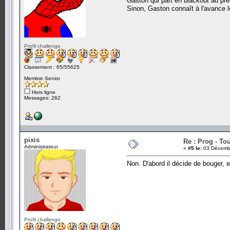
Gaston qui part en blackout au pr
Sinon, Gaston connaît à l'avance l
Profil challenge
Classement : 65/55625
Membre Senior
Hors ligne
Messages: 262
pixis
Re : Prog - To
Administrateur
«
#5 le:
03 Décembr
Non. D'abord il décide de bouger, e
Profil challenge