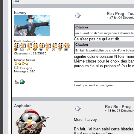
harvey
Re : Prog - To
«
#7 le:
04 Décembr
Citation
(or quand on dit "en moyenne il choisira la
Ce n'est pas ce qui est dit.
Profil challenge
Citation
En fait, la probabilité de choix d'une bois
Classement : 18/55625
signifie qu'une boisson N fois moin
Membre Senior
Même chose pour le choix des bars 
parcours *le plus probable* (ou le
Hors ligne
Messages: 316
L'entropie vient en mangeant.
Asphator
Re : Re : Prog 
«
#8 le:
04 Décembre
Merci Harvey.
En fait, j'ai bien saisi cette histo
Sauf pour la toute 1ère.