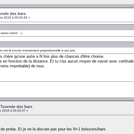
urnée des bars
e 2016 à 00:03:45 »
 moins chère"...)
son est là encore inversement proportionnelle à son prix.
s chère qu'une autre a N fois plus de chances d'être choisie.
en fonction de la distance. Et tu n'as aucun moyen de savoir avec certitude qu
 moins improbable) de tous.
- Tournée des bars
 2016 à 00:24:37 »
ire de proba. Et je ne la discute pas pour les N+1 boissons/bars.