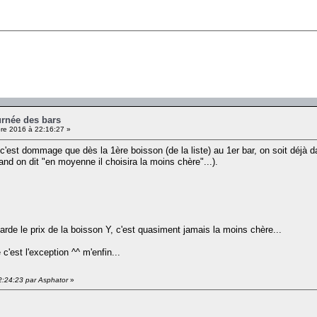
urnée des bars
e 2016 à 22:16:27 »
t c'est dommage que dès la 1ère boisson (de la liste) au 1er bar, on soit déjà 
nd on dit "en moyenne il choisira la moins chère"...).
arde le prix de la boisson Y, c'est quasiment jamais la moins chère...
c'est l'exception ^^ m'enfin...
2:24:23 par Asphator
»