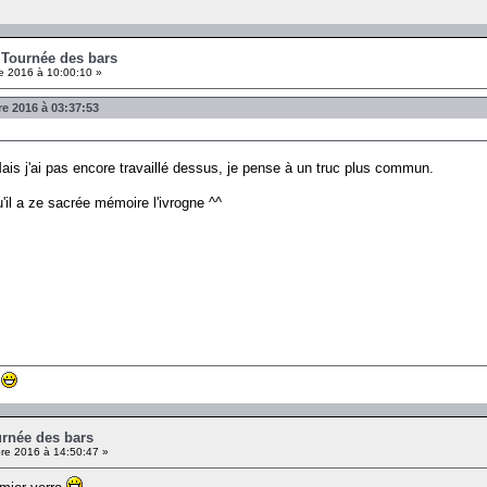
- Tournée des bars
 2016 à 10:00:10 »
e 2016 à 03:37:53
Mais j'ai pas encore travaillé dessus, je pense à un truc plus commun.
u'il a ze sacrée mémoire l'ivrogne ^^
urnée des bars
e 2016 à 14:50:47 »