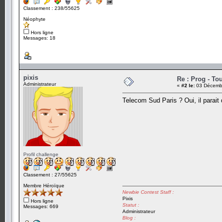
Classement : 238/55625
Néophyte
Hors ligne
Messages: 18
pixis
Re : Prog - To
Administrateur
«
#2 le:
03 Décembr
Telecom Sud Paris ? Oui, il parait
Profil challenge
Classement : 27/55625
Membre Héroïque
Newbie Contest Staff :
Pixis
Hors ligne
Statut :
Messages: 669
Administrateur
Blog :