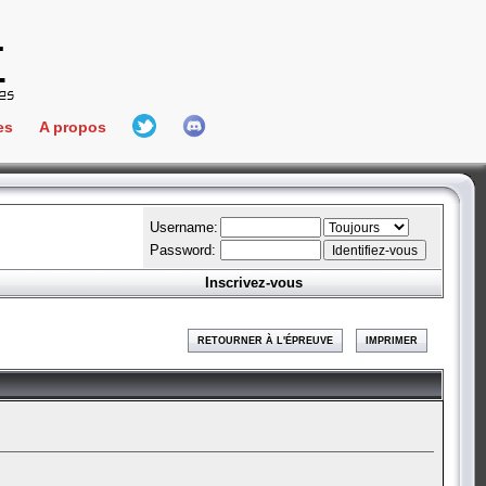
es
A propos
L'équipe
e Connect
Hall Of Fame
Username:
Password:
Inscrivez-vous
aires
ment
RETOURNER À L'ÉPREUVE
IMPRIMER
es
bateur