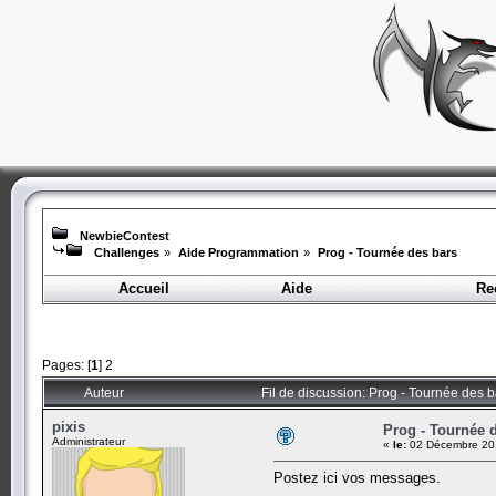
NewbieContest
Challenges
»
Aide Programmation
»
Prog - Tournée des bars
Accueil
Aide
Re
Pages: [
1
]
2
Auteur
Fil de discussion: Prog - Tournée des 
pixis
Prog - Tournée 
Administrateur
«
le:
02 Décembre 201
Postez ici vos messages.