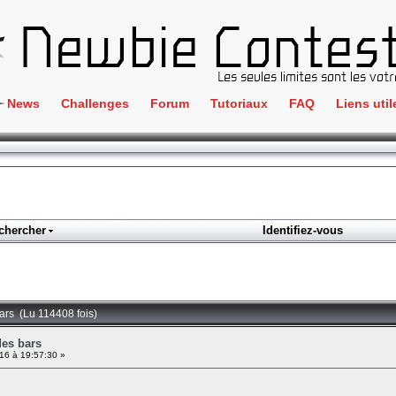
News
Challenges
Forum
Tutoriaux
FAQ
Liens util
Crackme
IRC
ClientSide
Newbi
Cryptographie
Liens
Forensics
chercher
Identifiez-vous
Parten
Hacking
Régle
Logique
Goodi
Programmation
bars (Lu 114408 fois)
L'incu
Stéganographie
des bars
6 à 19:57:30 »
Wargame
Tous les challenges