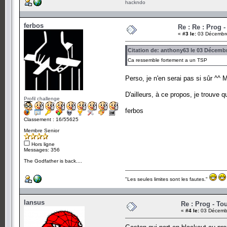
hackndo
ferbos
Re : Re : Prog 
«
#3 le:
03 Décembre
Citation de: anthony63 le 03 Décembr
Ca ressemble fortement a un TSP
Perso, je n'en serai pas si sûr ^^ 
D'ailleurs, à ce propos, je trouve q
Profil challenge
ferbos
Classement : 16/55625
Membre Senior
Hors ligne
Messages: 356
The Godfather is back....
"Les seules limites sont les fautes."
Iansus
Re : Prog - To
«
#4 le:
03 Décembr