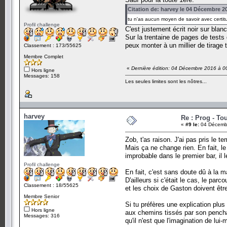
Citation de: harvey le 04 Décembre 2
tu n'as aucun moyen de savoir avec certitu
Profil challenge
C'est justement écrit noir sur bla
Sur la trentaine de pages de tests
peux monter à un millier de tirage
Classement : 173/55625
Membre Complet
«
Dernière édition: 04 Décembre 2016 à 0
Hors ligne
Messages: 158
Les seules limites sont les nôtres...
harvey
Re : Prog - To
«
#9 le:
04 Décembr
Zob, t'as raison. J'ai pas pris le te
Mais ça ne change rien. En fait, le
improbable dans le premier bar, il l
Profil challenge
En fait, c'est sans doute dû à la m
D'ailleurs si c'était le cas, le par
Classement : 18/55625
et les choix de Gaston doivent êt
Membre Senior
Si tu préfères une explication plus
Hors ligne
aux chemins tissés par son penchant 
Messages: 316
qu'il n'est que l'imagination de lui