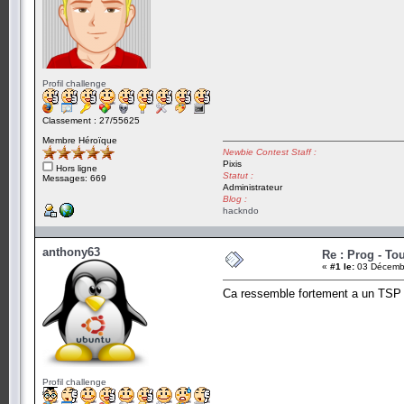
Profil challenge
Classement : 27/55625
Membre Héroïque
Newbie Contest Staff :
Pixis
Hors ligne
Statut :
Messages: 669
Administrateur
Blog :
hackndo
anthony63
Re : Prog - To
«
#1 le:
03 Décembr
Ca ressemble fortement a un TSP
Profil challenge