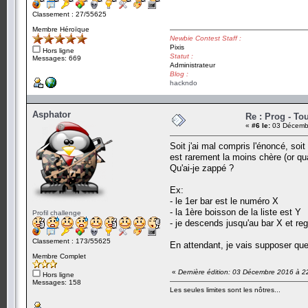
Classement : 27/55625
Membre Héroïque
Newbie Contest Staff :
Pixis
Hors ligne
Statut :
Messages: 669
Administrateur
Blog :
hackndo
Asphator
Re : Prog - To
«
#6 le:
03 Décembr
Soit j'ai mal compris l'énoncé, soi
est rarement la moins chère (or qua
Qu'ai-je zappé ?
Ex:
- le 1er bar est le numéro X
- la 1ère boisson de la liste est Y
Profil challenge
- je descends jusqu'au bar X et reg
Classement : 173/55625
En attendant, je vais supposer que 
Membre Complet
«
Dernière édition: 03 Décembre 2016 à 2
Hors ligne
Messages: 158
Les seules limites sont les nôtres...