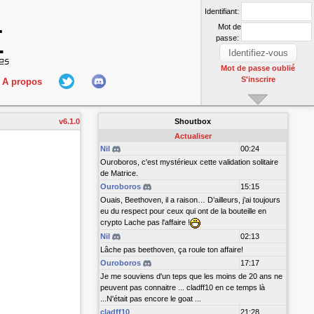
Identifiant:
Mot de
passe:
Mot de passe oublié
S'inscrire
A propos
L'équipe
v6.1.0
Shoutbox
nect
Hall Of Fame
Actualiser
Nil
00:24
Ouroboros, c'est mystérieux cette validation solitaire
de Matrice.
Ouroboros
15:15
Ouais, Beethoven, il a raison… D’ailleurs, j’ai toujours
eu du respect pour ceux qui ont de la bouteille en
crypto Lache pas l'affaire !
Nil
02:13
r
Lâche pas beethoven, ça roule ton affaire!
Ouroboros
17:17
Je me souviens d'un teps que les moins de 20 ans ne
peuvent pas connaitre ... cladff10 en ce temps là
...N'était pas encore le goat ...
cladff10
21:28