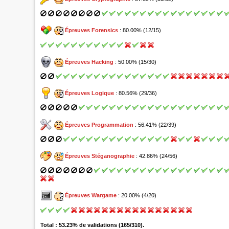
Épreuves Forensics
: 80.00% (12/15)
Épreuves Hacking
: 50.00% (15/30)
Épreuves Logique
: 80.56% (29/36)
Épreuves Programmation
: 56.41% (22/39)
Épreuves Stéganographie
: 42.86% (24/56)
Épreuves Wargame
: 20.00% (4/20)
Total : 53.23% de validations (165/310).