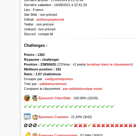
Dernière activité :
17/09/2024 à 23:11:46
Dernière validation :
16/08/2021 à 22:41:29
Lieu :
France
Site Web :
non précisé
Github :
anthonyraymond
Twitter :
non précisé
Unikard :
non précisé
Discord :
compte lié
Challenges :
Points :
1302
Royaume :
challenger
Position :
238/55625
(237ème : +2 points
localiser dans le classement
)
Meilleure position : 191
Ratio : 1.07 challs/mois
Grouper par :
catégories
/
points
Trier par :
validations
/
votes
Comparer le classement :
par validations
/
par votes
Épreuves ClientSide
: 100.00% (20/20)
Épreuves Crackme
: 21.43% (9/42)
Épreuves Cryptographie
: 57.69% (30/52)