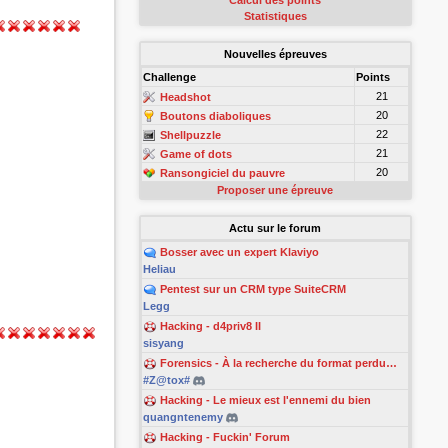
Calcul des points
Statistiques
Nouvelles épreuves
Challenge
Points
21
Headshot
20
Boutons diaboliques
22
Shellpuzzle
21
Game of dots
20
Ransongiciel du pauvre
Proposer une épreuve
Actu sur le forum
Bosser avec un expert Klaviyo
Heliau
Pentest sur un CRM type SuiteCRM
Legg
Hacking - d4priv8 II
sisyang
Forensics - À la recherche du format perdu…
#Z@tox#
Hacking - Le mieux est l'ennemi du bien
quangntenemy
Hacking - Fuckin' Forum