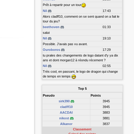
Prêt à repartir pour un tour
Nil
17:43
Alors cladff10, comment on se sent quand on a fait le
tour du jeu?
beethoven
01:33
salut
Nil
19:10
Possible. J'avais pas vu avant.
Ouroboros
17:29
tu prales des changements de logo datant d'y ya dix
ans et dont morgan12 à réondu récement ?
Nil
02:55
Très cool, en passant, le logo de dragon qui change
de temps en temps
Top 5
Pseudo
Points
sirk390
3945
cladff10
3945
AACDAI
3883
nikost
3881
Alkanor
3837
Classement