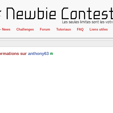
News
Challenges
Forum
Tutoriaux
FAQ
Liens utiles
ClientSide
IRC
Crackme
Newbie Con
ormations sur
anthony63
Forensics
Liens
Cryptographie
Partenaires
Hacking
Réglement
Logique
Goodies
Programmation
L'incubateu
Stéganographie
Wargame
Tous les challenges