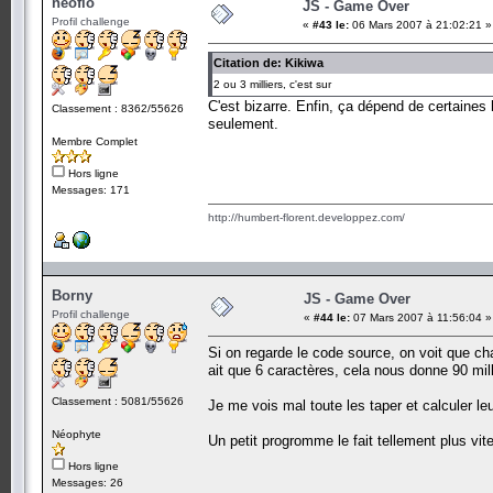
neoflo
JS - Game Over
Profil challenge
«
#43 le:
06 Mars 2007 à 21:02:21 »
Citation de: Kikiwa
2 ou 3 milliers, c'est sur
C'est bizarre. Enfin, ça dépend de certaine
Classement : 8362/55626
seulement.
Membre Complet
Hors ligne
Messages: 171
http://humbert-florent.developpez.com/
Borny
JS - Game Over
Profil challenge
«
#44 le:
07 Mars 2007 à 11:56:04 »
Si on regarde le code source, on voit que chaq
ait que 6 caractères, cela nous donne 90 mil
Classement : 5081/55626
Je me vois mal toute les taper et calculer 
Néophyte
Un petit progromme le fait tellement plus vite
Hors ligne
Messages: 26