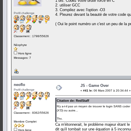
1 bis. Codez votre brute force en C
2. utiliser GCC
3. Compilez avec l'option -O3
Profil challenge
4. Pleurez devant la beauté de votre code qui
( Oui le point numéro un c'est un peu de la 
Classement : 1798/55626
Néophyte
Hors ligne
Messages: 7
neoflo
JS - Game Over
Profil challenge
«
#41 le:
06 Mars 2007 à 20:34:44 »
Citation de: RedStaff
N'y a-t-il pas un moyen de trouver le login SANS coder 
(X'D) ou autre...
Classement : 8362/55626
Thx.
Membre Complet
Ca m'étonnerait, le problème majeur étant le f
dit qu'il tombait sur une équation à 5 inconnu
Hors ligne