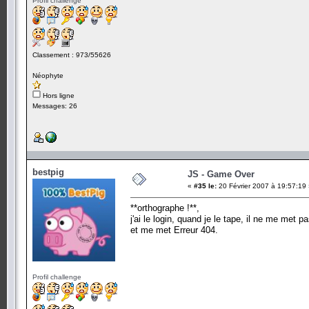
Profil challenge
Classement : 973/55626
Néophyte
Hors ligne
Messages: 26
bestpig
JS - Game Over
«
#35 le:
20 Février 2007 à 19:57:19
**orthographe !**,
j'ai le login, quand je le tape, il ne me met
et me met Erreur 404.
Profil challenge