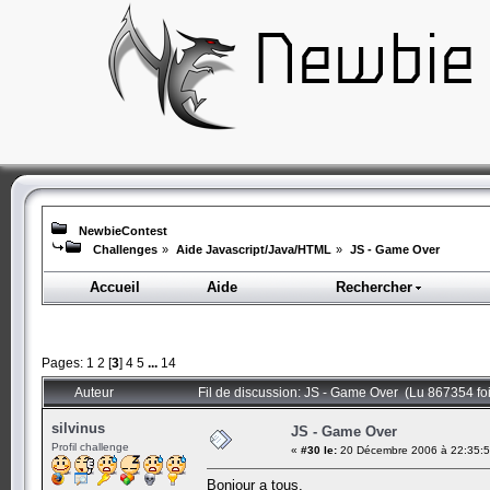
NewbieContest
Challenges
»
Aide Javascript/Java/HTML
»
JS - Game Over
Accueil
Aide
Rechercher
Pages:
1
2
[
3
]
4
5
...
14
Auteur
Fil de discussion: JS - Game Over (Lu 867354 foi
silvinus
JS - Game Over
Profil challenge
«
#30 le:
20 Décembre 2006 à 22:35:5
Bonjour a tous,