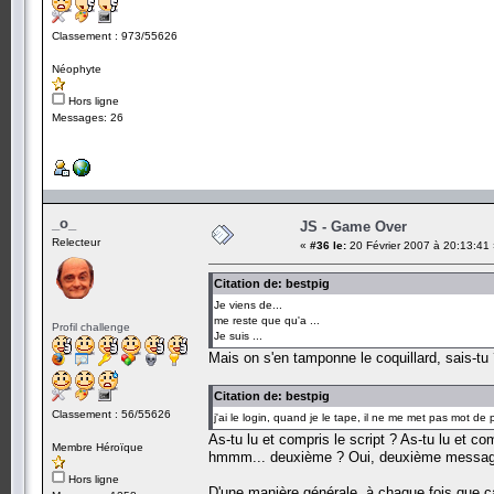
Classement : 973/55626
Néophyte
Hors ligne
Messages: 26
_o_
JS - Game Over
Relecteur
«
#36 le:
20 Février 2007 à 20:13:41
Citation de: bestpig
Je viens de...
me reste que qu'a ...
Profil challenge
Je suis ...
Mais on s'en tamponne le coquillard, sais-tu
Citation de: bestpig
Classement : 56/55626
j'ai le login, quand je le tape, il ne me met pas mot de
As-tu lu et compris le script ? As-tu lu et c
Membre Héroïque
hmmm... deuxième ? Oui, deuxième message.
Hors ligne
D'une manière générale, à chaque fois que ça 