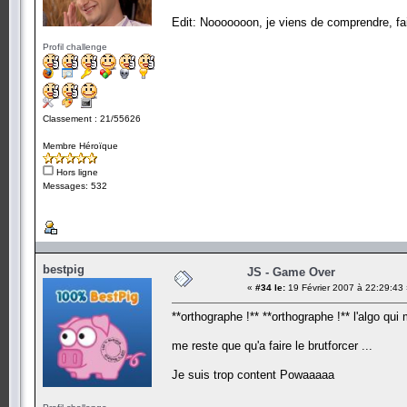
Edit: Nooooooon, je viens de comprendre, fa
Profil challenge
Classement : 21/55626
Membre Héroïque
Hors ligne
Messages: 532
bestpig
JS - Game Over
«
#34 le:
19 Février 2007 à 22:29:43
**orthographe !** **orthographe !** l'algo q
me reste que qu'a faire le brutforcer ...
Je suis trop content Powaaaaa