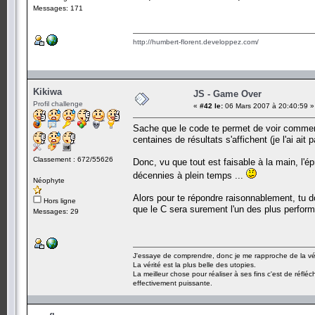
Messages: 171
http://humbert-florent.developpez.com/
Kikiwa
JS - Game Over
Profil challenge
«
#42 le:
06 Mars 2007 à 20:40:59 »
Sache que le code te permet de voir comment
centaines de résultats s'affichent (je l'ai ait
Classement : 672/55626
Donc, vu que tout est faisable à la main, l'é
décennies à plein temps ...
Néophyte
Alors pour te répondre raisonnablement, tu doi
Hors ligne
que le C sera surement l'un des plus perform
Messages: 29
J'essaye de comprendre, donc je me rapproche de la vér
La vérité est la plus belle des utopies.
La meilleur chose pour réaliser à ses fins c'est de réflé
effectivement puissante.