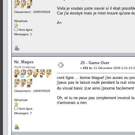
Voila je voulais juste savoir si il était pos
Classement : 3285/55626
Car j'ai ésséyé mais je n'est trouvé qu'une é
Néophyte
A+
Hors ligne
Messages: 1
Nc_Magus
JS - Game Over
Profil challenge
«
#31 le:
21 Décembre 2006 à 01:15:2
cent ligne ... bonne blague! j'en aurais eu p
j'peux pas le laissé roulé pendant la nuit sinon
du visual basic (car ainsi j'pourrai facileme
Classement : 1869/55626
Oh, et tu ne peux pas simplement inversé la 
Néophyte
n'arriverais a rien.
Hors ligne
Messages: 7