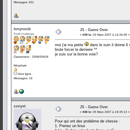
Messages: 811
tonynoob
JS - Game Over
Profil challenge
«
#39 le:
03 Mars 2007 à 14:34:09 »
moi j'ai ma petite
dans le sum il donne 6 
brute forcer la derniere ^^
je suis sur la bonne voie?
Classement : 2508/55626
Néophyte
Hors ligne
Messages: 16
zonyxt
JS - Game Over
«
#40 le:
05 Mars 2007 à 18:35:13 »
Pour qui ont des problème de vitesse :
1. Prenez un linux