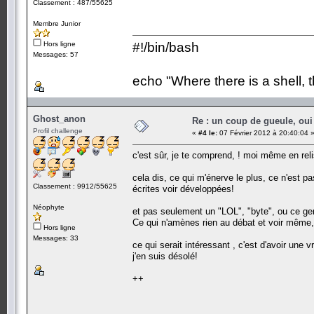
Classement : 487/55625
Membre Junior
Hors ligne
#!/bin/bash
Messages: 57
echo "Where there is a shell, 
Ghost_anon
Re : un coup de gueule, oui
Profil challenge
«
#4 le:
07 Février 2012 à 20:40:04 
c'est sûr, je te comprend, ! moi même en relisa
cela dis, ce qui m'énerve le plus, ce n'est pa
Classement : 9912/55625
écrites voir développées!
Néophyte
et pas seulement un "LOL", "byte", ou ce gen
Ce qui n'amènes rien au débat et voir même, 
Hors ligne
Messages: 33
ce qui serait intéressant , c'est d'avoir une
j'en suis désolé!
++