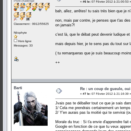
Profil challenge
«
#6 le:
07 Février 2012 à 21:00:53 
bah, allez, arrêtes! tu sais très bien que je 
non, mais par contre, je penses que t'as des 
Classement : 9912/55625
on jamais?!
Néophyte
c'est là, que le débat peut devenir ludique et
Hors ligne
mais depuis hier, je te sens pas du tout su
Messages: 33
( tu remarqueras que je suis beaucoup moins 
++
Barti
Re : un coup de gueule, oui
«
#7 le:
07 Février 2012 à 21:16:39 
Jvais pas te déballer tout ce que je sais da
1/ Cela me prendrais certainement un temps 
2/ Y'en aurais pas la moitié qui te servirai (ou
Morale du truc : Si t'a envie d'apprendre 
Google en fonction de ce que tu veux apprend