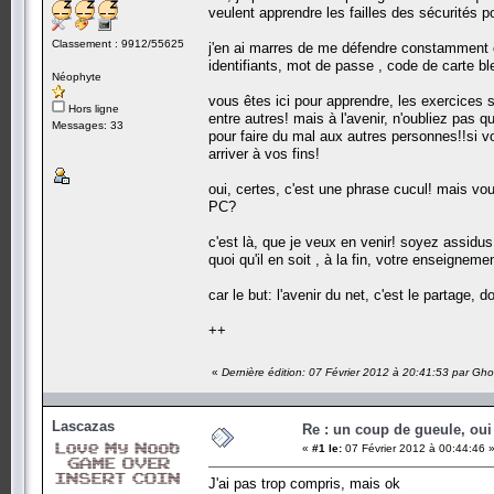
veulent apprendre les failles des sécurités po
Classement : 9912/55625
j'en ai marres de me défendre constamment co
identifiants, mot de passe , code de carte ble
Néophyte
vous êtes ici pour apprendre, les exercices 
Hors ligne
entre autres! mais à l'avenir, n'oubliez pas
Messages: 33
pour faire du mal aux autres personnes!!si v
arriver à vos fins!
oui, certes, c'est une phrase cucul! mais v
PC?
c'est là, que je veux en venir! soyez assidu
quoi qu'il en soit , à la fin, votre enseignem
car le but: l'avenir du net, c'est le partage,
++
«
Dernière édition: 07 Février 2012 à 20:41:53 par Gh
Lascazas
Re : un coup de gueule, oui
«
#1 le:
07 Février 2012 à 00:44:46 
J'ai pas trop compris, mais ok