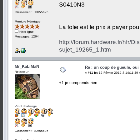
S0410N3
Classement : 13/55625
-------------------------------------------
Membre Héroïque
La folie est le prix à payer po
Hors ligne
-------------------------------------------
Messages: 1264
http://forum.hardware.fr/hfr/D
sujet_19265_1.htm
Mr_KaLiMaN
Re : un coup de gueule, oui
Relecteur
«
#11 le:
12 Février 2012 à 14:11:49 
+1 je comprends rien...
Profil challenge
Classement : 82/55625