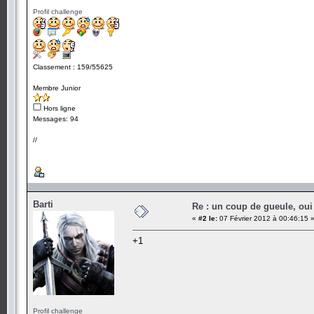
Profil challenge
Classement : 159/55625
Membre Junior
Hors ligne
Messages: 94
//
Barti
Re : un coup de gueule, oui
«
#2 le:
07 Février 2012 à 00:46:15 
+1
Profil challenge