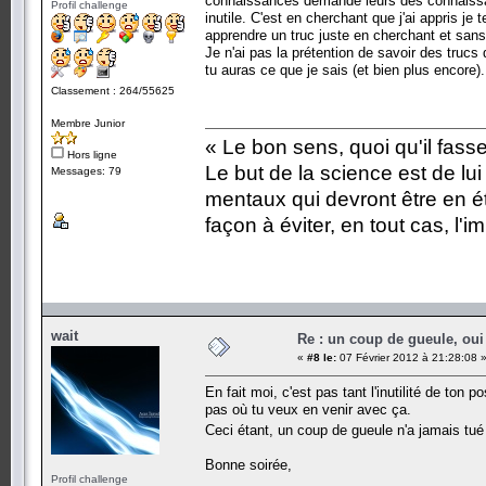
connaissances demande leurs des connaissan
Profil challenge
inutile. C'est en cherchant que j'ai appris 
apprendre un truc juste en cherchant et sans
Je n'ai pas la prétention de savoir des trucs
tu auras ce que je sais (et bien plus encore).
Classement : 264/55625
Membre Junior
« Le bon sens, quoi qu'il fass
Hors ligne
Le but de la science est de lu
Messages: 79
mentaux qui devront être en é
façon à éviter, en tout cas, l'i
wait
Re : un coup de gueule, oui
«
#8 le:
07 Février 2012 à 21:28:08 
En fait moi, c'est pas tant l'inutilité de to
pas où tu veux en venir avec ça.
Ceci étant, un coup de gueule n'a jamais tué 
Bonne soirée,
Profil challenge