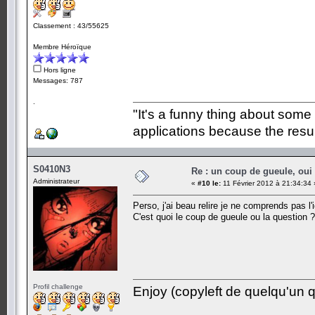
Classement : 43/55625
Membre Héroïque
Hors ligne
Messages: 787
.
"It's a funny thing about some
applications because the resul
S0410N3
Re : un coup de gueule, oui
Administrateur
«
#10 le:
11 Février 2012 à 21:34:34 
Perso, j'ai beau relire je ne comprends pas l'
C'est quoi le coup de gueule ou la question ?
Profil challenge
Enjoy (copyleft de quelqu'un qu