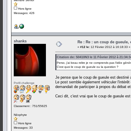
Membre Senior
Hors ligne
Messages: 426
shanks
Re : Re : un coup de gueule, 
«
#12 le:
12 Février 2012 à 16:18:33 »
Citation de: S0410N3 le 11 Février 2012 à 21:34:3
Perso, j'ai beau relire je ne comprends pas l'idée génér
C'est quoi le coup de gueule ou la question ?
Je pense que le coup de gueule est destiné a
Le post semble également véhiculer l'intérêt
Profil challenge
demandait de participer à propos du débat e
Ceci dit, c'est vrai que le coup de gueule es
Classement : 751/55625
Néophyte
Hors ligne
Messages: 33