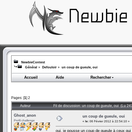
NewbieContest
Général
»
Defouloir
»
un coup de gueule, oui
Accueil
Aide
Rechercher
Pages: [
1
]
2
Auteur
Fil de discussion: un coup de gueule, oui (Lu 247
Ghost_anon
un coup de gueule, oui
Profil challenge
«
le:
06 Février 2012 à 22:54:10 »
oui, je pousse un coup de gueule à ceux qui 