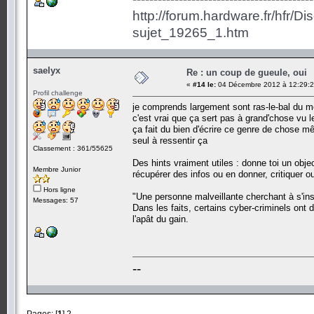
http://forum.hardware.fr/hfr/D
sujet_19265_1.htm
saelyx
Re : un coup de gueule, oui
«
#14 le:
04 Décembre 2012 à 12:29:2
Profil challenge
je comprends largement sont ras-le-bal du me
c'est vrai que ça sert pas à grand'chose vu 
ça fait du bien d'écrire ce genre de chose mê
seul à ressentir ça
Classement : 361/55625
Des hints vraiment utiles : donne toi un objec
Membre Junior
récupérer des infos ou en donner, critiquer ou
Hors ligne
"Une personne malveillante cherchant à s'ins
Messages: 57
Dans les faits, certains cyber-criminels ont d
l'apât du gain.
--
Pages: [
1
]
2