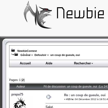
NewbieContest
Général
»
Defouloir
»
un coup de gueule, oui
Accueil
Aide
Rechercher
Pages:
1
[
2
]
Auteur
Fil de discussion: un coup de gueule, oui (Lu 247
prepa75
Re : un coup de gueule, oui
«
#15 le:
04 Décembre 2012 à 19:51:4
Salut,