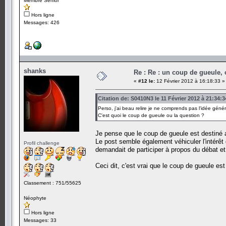
Membre Senior
Hors ligne
Messages: 426
shanks
Re : Re : un coup de gueule, 
«
#12 le:
12 Février 2012 à 16:18:33 »
Citation de: S0410N3 le 11 Février 2012 à 21:34:3
Perso, j'ai beau relire je ne comprends pas l'idée génér
C'est quoi le coup de gueule ou la question ?
Je pense que le coup de gueule est destiné a
Le post semble également véhiculer l'intérêt
Profil challenge
demandait de participer à propos du débat e
Ceci dit, c'est vrai que le coup de gueule es
Classement : 751/55625
Néophyte
Hors ligne
Messages: 33