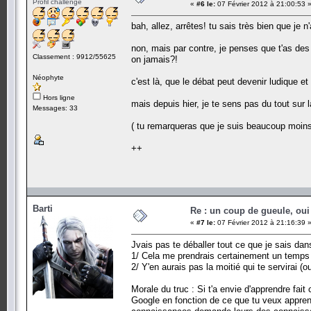
Profil challenge
«
#6 le:
07 Février 2012 à 21:00:53 
bah, allez, arrêtes! tu sais très bien que je 
non, mais par contre, je penses que t'as des 
Classement : 9912/55625
on jamais?!
Néophyte
c'est là, que le débat peut devenir ludique et
Hors ligne
mais depuis hier, je te sens pas du tout su
Messages: 33
( tu remarqueras que je suis beaucoup moins 
++
Barti
Re : un coup de gueule, oui
«
#7 le:
07 Février 2012 à 21:16:39 
Jvais pas te déballer tout ce que je sais da
1/ Cela me prendrais certainement un temps 
2/ Y'en aurais pas la moitié qui te servirai (ou
Morale du truc : Si t'a envie d'apprendre 
Google en fonction de ce que tu veux apprend