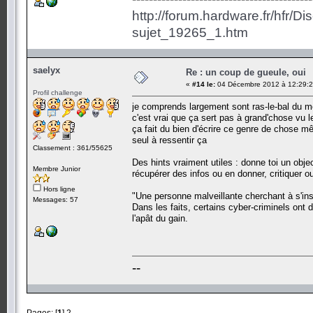
http://forum.hardware.fr/hfr/D
sujet_19265_1.htm
saelyx
Re : un coup de gueule, oui
«
#14 le:
04 Décembre 2012 à 12:29:2
Profil challenge
je comprends largement sont ras-le-bal du me
c'est vrai que ça sert pas à grand'chose vu 
ça fait du bien d'écrire ce genre de chose mê
seul à ressentir ça
Classement : 361/55625
Des hints vraiment utiles : donne toi un objec
Membre Junior
récupérer des infos ou en donner, critiquer ou
Hors ligne
"Une personne malveillante cherchant à s'ins
Messages: 57
Dans les faits, certains cyber-criminels ont d
l'apât du gain.
--
Pages: [
1
]
2