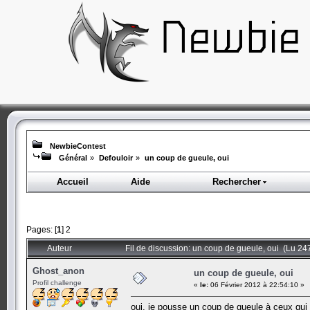
NewbieContest
Général
»
Defouloir
»
un coup de gueule, oui
Accueil
Aide
Rechercher
Pages: [
1
]
2
Auteur
Fil de discussion: un coup de gueule, oui (Lu 247
Ghost_anon
un coup de gueule, oui
Profil challenge
«
le:
06 Février 2012 à 22:54:10 »
oui, je pousse un coup de gueule à ceux qui 