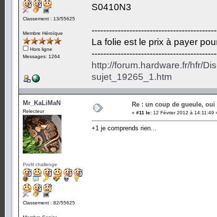
S0410N3
Classement : 13/55625
-------------------------------------------
Membre Héroïque
La folie est le prix à payer po
Hors ligne
-------------------------------------------
Messages: 1264
http://forum.hardware.fr/hfr/D
sujet_19265_1.htm
Mr_KaLiMaN
Re : un coup de gueule, oui
Relecteur
«
#11 le:
12 Février 2012 à 14:11:49 
+1 je comprends rien...
Profil challenge
Classement : 82/55625