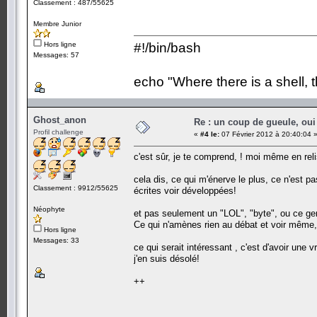
Classement : 487/55625
Membre Junior
Hors ligne
#!/bin/bash
Messages: 57
echo "Where there is a shell, 
Ghost_anon
Re : un coup de gueule, oui
Profil challenge
«
#4 le:
07 Février 2012 à 20:40:04 
c'est sûr, je te comprend, ! moi même en relisa
cela dis, ce qui m'énerve le plus, ce n'est pa
Classement : 9912/55625
écrites voir développées!
Néophyte
et pas seulement un "LOL", "byte", ou ce gen
Ce qui n'amènes rien au débat et voir même, 
Hors ligne
Messages: 33
ce qui serait intéressant , c'est d'avoir une
j'en suis désolé!
++