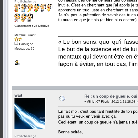
connaissances demande leurs des connaissan
Profil challenge
inutile. C'est en cherchant que j'ai appris 
apprendre un truc juste en cherchant et sans
Je n'ai pas la prétention de savoir des trucs
tu auras ce que je sais (et bien plus encore).
Classement : 264/55625
Membre Junior
« Le bon sens, quoi qu'il fass
Hors ligne
Le but de la science est de lu
Messages: 79
mentaux qui devront être en é
façon à éviter, en tout cas, l'i
wait
Re : un coup de gueule, oui
«
#8 le:
07 Février 2012 à 21:28:08 
En fait moi, c'est pas tant l'inutilité de to
pas où tu veux en venir avec ça.
Ceci étant, un coup de gueule n'a jamais tué 
Bonne soirée,
Profil challenge