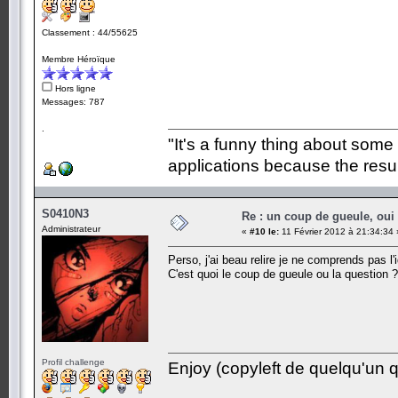
Classement : 44/55625
Membre Héroïque
Hors ligne
Messages: 787
.
"It's a funny thing about some
applications because the resul
S0410N3
Re : un coup de gueule, oui
Administrateur
«
#10 le:
11 Février 2012 à 21:34:34 
Perso, j'ai beau relire je ne comprends pas l'
C'est quoi le coup de gueule ou la question ?
Profil challenge
Enjoy (copyleft de quelqu'un qu