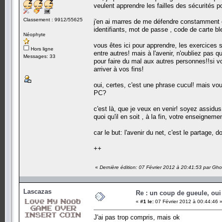
veulent apprendre les failles des sécurités po
Classement : 9912/55625
j'en ai marres de me défendre constamment co
identifiants, mot de passe , code de carte ble
Néophyte
vous êtes ici pour apprendre, les exercices 
Hors ligne
entre autres! mais à l'avenir, n'oubliez pas
Messages: 33
pour faire du mal aux autres personnes!!si v
arriver à vos fins!
oui, certes, c'est une phrase cucul! mais v
PC?
c'est là, que je veux en venir! soyez assidu
quoi qu'il en soit , à la fin, votre enseignem
car le but: l'avenir du net, c'est le partage,
++
«
Dernière édition: 07 Février 2012 à 20:41:53 par Gh
Lascazas
Re : un coup de gueule, oui
«
#1 le:
07 Février 2012 à 00:44:46 
J'ai pas trop compris, mais ok