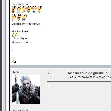
Profil challenge
Classement : 159/55625
Membre Junior
Hors ligne
Messages: 94
//
Barti
Re : un coup de gueule, oui
«
#2 le:
07 Février 2012 à 00:46:15 
+1
Profil challenge