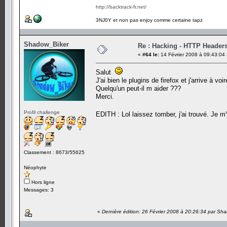
http://backtrack-fr.net/
3NJ0Y et non pas enjoy comme certaine tapz
Shadow_Biker
Re : Hacking - HTTP Header
«
#64 le:
14 Février 2008 à 09:43:04
Salut
J'ai bien le plugins de firefox et j'arrive à v
Quelqu'un peut-il m aider ???
Merci.
Profil challenge
EDITH : Lol laissez tomber, j'ai trouvé. Je 
Classement : 8673/55625
Néophyte
Hors ligne
Messages: 3
«
Dernière édition: 26 Février 2008 à 20:26:34 par Sh