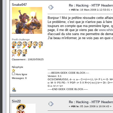
Snake047
Re : Hacking - HTTP Header
«
#65 le:
16 Mars 2008 à 12:53:01 »
Bonjour ! Moi je préfère résoudre cette affair
Le problème, c'est que je n'arrive pas à fair
toujours en compte que ma première ligne, q
page, il me dit que je viens pas de
www.whit
d'accueil du site sans me permettre de dema
J'ai beau m'informer, je ne vois pas en quoi c
Profil challenge
Classement : 10620/55625
Néophyte
-----BEGIN GEEK CODE BLOCK-----
Hors ligne
Version: 3.1
Messages: 6
GCS/CM/MU/SS/L d-- s: a--- C++(+++) L U+ P L++ E- W++
o- M- V- PS PE-- Y PGP- t+ 5 X R+(+) tv-(-) b++ DI-- D++
G e- h! r+ !z+
------END GEEK CODE BLOCK------
Sin22
Re : Hacking - HTTP Header
«
#66 le:
05 Juin 2008 à 16:04:43 »