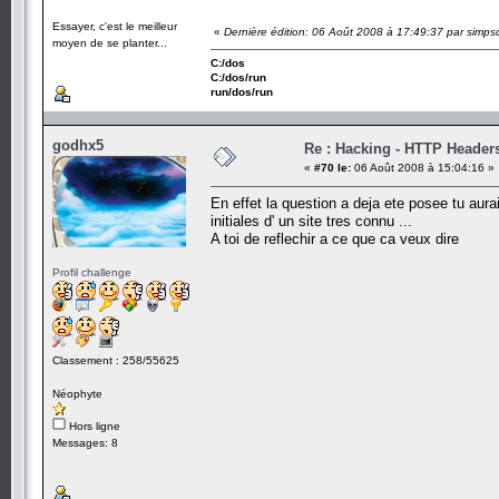
Essayer, c'est le meilleur
«
Dernière édition: 06 Août 2008 à 17:49:37 par simp
moyen de se planter...
C:/dos
C:/dos/run
run/dos/run
godhx5
Re : Hacking - HTTP Header
«
#70 le:
06 Août 2008 à 15:04:16 »
En effet la question a deja ete posee tu aura
initiales d' un site tres connu ...
A toi de reflechir a ce que ca veux dire
Profil challenge
Classement : 258/55625
Néophyte
Hors ligne
Messages: 8