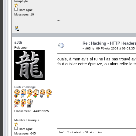
Néophyte
Hors ligne
Messages: 10
^^
s3th
Re : Hacking - HTTP Header
Relecteur
«
#63 le:
09 Février 2008 à 09:03:35
ouais, à mon avis si tu ne l as pas trouvé av
faut oublier cette épreuve, ou alors relire le 
Profil challenge
Classement : 443/55625
Membre Héroïque
Hors ligne
..\m/.. Tout n'est qu'illusion ..\m/..
Messages: 645