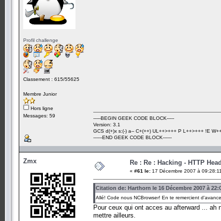
Profil challenge
Classement : 615/55625
Membre Junior
Hors ligne
Messages: 59
-----BEGIN GEEK CODE BLOCK-----
Version: 3.1
GCS d(+)x s:(-) a-- C+(++) UL++>+++ P L++>+++ !E W++? 
------END GEEK CODE BLOCK------
Zmx
Re : Re : Hacking - HTTP Hea
«
#61 le:
17 Décembre 2007 à 09:28:1
Citation de: Harthorn le 16 Décembre 2007 à 22:
Allé! Code nous NCBrowser! En te remercient d'avance d
Pour ceux qui ont acces au afterward ... ah 
mettre ailleurs.