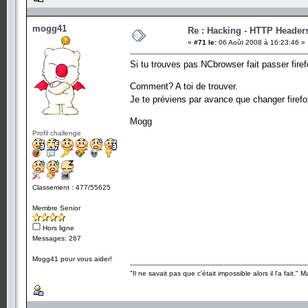
mogg41
Re : Hacking - HTTP Header
«
#71 le:
06 Août 2008 à 16:23:46 »
Si tu trouves pas NCbrowser fait passer fire
Comment? A toi de trouver.
Je te préviens par avance que changer fir
Mogg
Profil challenge
Classement : 477/55625
Membre Senior
Hors ligne
Messages: 267
Mogg41 pour vous aider!
"Il ne savait pas que c'était impossible alors il l'a fait." 