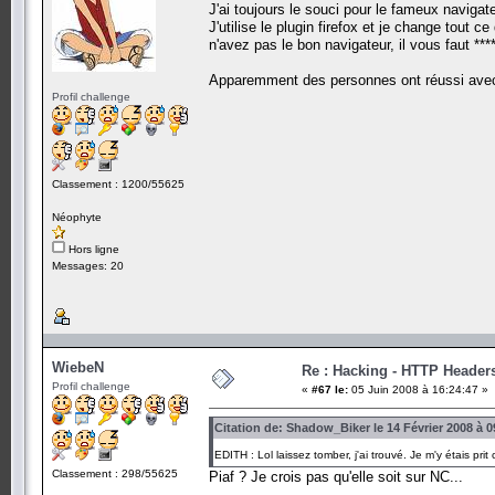
J'ai toujours le souci pour le fameux naviga
J'utilise le plugin firefox et je change tout c
n'avez pas le bon navigateur, il vous faut ****
Apparemment des personnes ont réussi avec c
Profil challenge
Classement : 1200/55625
Néophyte
Hors ligne
Messages: 20
WiebeN
Re : Hacking - HTTP Header
Profil challenge
«
#67 le:
05 Juin 2008 à 16:24:47 »
Citation de: Shadow_Biker le 14 Février 2008 à 0
EDITH : Lol laissez tomber, j'ai trouvé. Je m'y étais p
Classement : 298/55625
Piaf ? Je crois pas qu'elle soit sur NC...