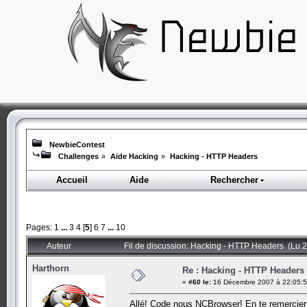
NewbieContest
Challenges
»
Aide Hacking
»
Hacking - HTTP Headers
Accueil
Aide
Rechercher
Pages:
1
...
3
4
[
5
]
6
7
...
10
Auteur
Fil de discussion: Hacking - HTTP Headers (Lu 2
Harthorn
Re : Hacking - HTTP Headers
«
#60 le:
16 Décembre 2007 à 22:05:5
Allé! Code nous NCBrowser! En te remercient