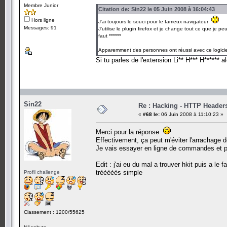
Membre Junior
Citation de: Sin22 le 05 Juin 2008 à 16:04:43
Hors ligne
J'ai toujours le souci pour le fameux navigateur
Messages: 91
J'utilise le plugin firefox et je change tout ce que je pe
faut ******
Apparemment des personnes ont réussi avec ce logiciel,
Si tu parles de l'extension Li** H*** H******
Sin22
Re : Hacking - HTTP Header
«
#68 le:
06 Juin 2008 à 11:10:23 »
Merci pour la réponse
Effectivement, ça peut m'éviter l'arrachage 
Je vais essayer en ligne de commandes et pu
Edit : j'ai eu du mal a trouver hkit puis a le
trèèèèès simple
Profil challenge
Classement : 1200/55625