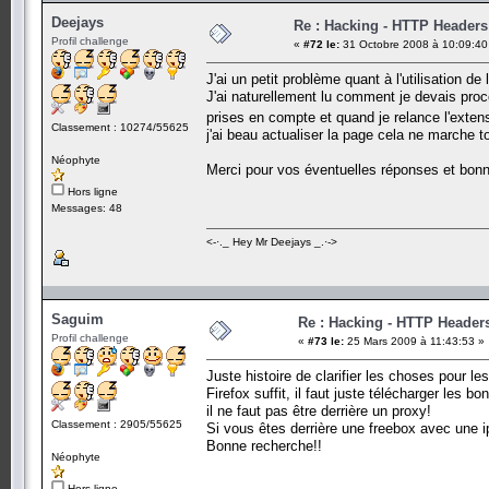
Deejays
Re : Hacking - HTTP Headers
Profil challenge
«
#72 le:
31 Octobre 2008 à 10:09:40
J'ai un petit problème quant à l'utilisation d
J'ai naturellement lu comment je devais proc
prises en compte et quand je relance l'extens
Classement : 10274/55625
j'ai beau actualiser la page cela ne marche to
Néophyte
Merci pour vos éventuelles réponses et bo
Hors ligne
Messages: 48
<-·._ Hey Mr Deejays _.·->
Saguim
Re : Hacking - HTTP Header
Profil challenge
«
#73 le:
25 Mars 2009 à 11:43:53 »
Juste histoire de clarifier les choses pour le
Firefox suffit, il faut juste télécharger les 
il ne faut pas être derrière un proxy!
Classement : 2905/55625
Si vous êtes derrière une freebox avec une ip
Bonne recherche!!
Néophyte
Hors ligne