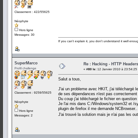
Classement : 422/55625
Néophyte
Hors ligne
Messages: 30
If you can't explain it, you don't understand it well enoug
SuperMarco
Re : Hacking - HTTP Header
Profil challenge
«
#80 le:
12 Janvier 2010 à 23:54:25
Salut a tous,
J'ai un probleme avec HKIT, j'ai téléchargé l
Classement : 9259/55625
de ses dépendances n'est pas correctement en
Du coup j'ai téléchargé le fichier en questio
Néophyte
Je l'ai mis dans C:/Windows/system32 et /sys
plugin de firefox il me demande NCBrowser..
Hors ligne
J'ai trouvé la solution mais je n'ai pas les ou
Messages: 2