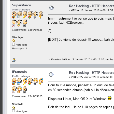
SuperMarco
Re : Hacking - HTTP Header
Profil challenge
«
#82 le:
13 Janvier 2010 à 00:12:52
hmm.. autrement je pense que je vois mais bo
il vous faut NCBrowser..
Classement : 9259/55625
:'(
Néophyte
[EDIT] Je viens de réussir !!! woooo.. bah d
Hors ligne
Messages: 2
«
Dernière édition: 13 Janvier 2010 à 00:19:30 par Su
iFrancois
Re : Hacking - HTTP Header
Profil challenge
«
#83 le:
27 Janvier 2010 à 04:55:08
Pour tout le monde, pensez à un outil de tél
en 30 secondes chrono (bah oui la découve
Classement : 1549/55625
Dispo sur Linux, Mac OS X et Windows
Néophyte
Edit de the lsd : Hé ho ! 10 pages de topics 
Hors ligne