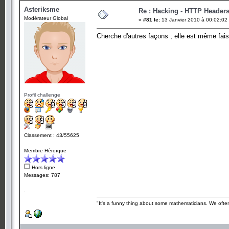
Asteriksme
Re : Hacking - HTTP Header
Modérateur Global
«
#81 le:
13 Janvier 2010 à 00:02:02
Cherche d'autres façons ; elle est même faisa
Profil challenge
Classement : 43/55625
Membre Héroïque
Hors ligne
Messages: 787
.
"It's a funny thing about some mathematicians. We often 