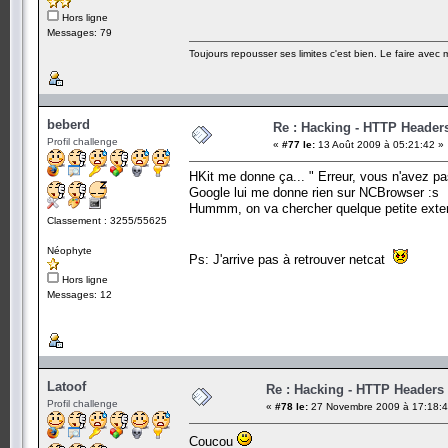
Hors ligne
Messages: 79
Toujours repousser ses limites c'est bien. Le faire avec
beberd
Re : Hacking - HTTP Header
Profil challenge
«
#77 le:
13 Août 2009 à 05:21:42 »
HKit me donne ça... " Erreur, vous n'avez pa
Google lui me donne rien sur NCBrowser :s
Hummm, on va chercher quelque petite extensi
Classement : 3255/55625
Néophyte
Ps: J'arrive pas à retrouver netcat
Hors ligne
Messages: 12
Latoof
Re : Hacking - HTTP Headers
Profil challenge
«
#78 le:
27 Novembre 2009 à 17:18:4
Coucou