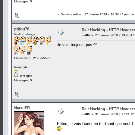
Messages: 5
«
Dernière édition: 27 Janvier 2010 à 10:36:47 par the 
ptifou78
Re : Hacking - HTTP Header
Profil challenge
«
#84 le:
27 Janvier 2010 à 19:46:47
Je vois toujours pas ^^
Classement : 2128/55625
Néophyte
Hors ligne
Messages: 5
NatsuFR
Re : Hacking - HTTP Header
«
#85 le:
31 Janvier 2010 à 17:21:12
Ptifou, je vais t'aider en te disant que seul 1 
.