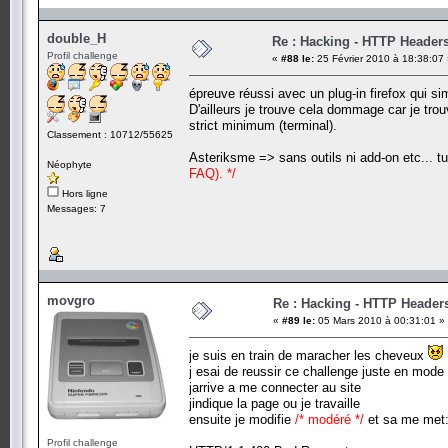
double_H
Re : Hacking - HTTP Header
Profil challenge
«
#88 le:
25 Février 2010 à 18:38:07
épreuve réussi avec un plug-in firefox qui sim
D'ailleurs je trouve cela dommage car je trouv
strict minimum (terminal).
Classement : 10712/55625
Asteriksme => sans outils ni add-on etc... 
Néophyte
FAQ). */
Hors ligne
Messages: 7
movgro
Re : Hacking - HTTP Header
«
#89 le:
05 Mars 2010 à 00:31:01 »
je suis en train de maracher les cheveux
j esai de reussir ce challenge juste en mode
jarrive a me connecter au site
jindique la page ou je travaille
ensuite je modifie
/* modéré */
et sa me met
Profil challenge