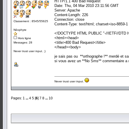
HTTP/1.1 400 Bad Request
Date: Thu, 04 Mar 2010 23:11:56 GMT
Server: Apache
Content-Length: 226
Connection: close
Classement : 8545/55625
Content-Type: text/html; charset=iso-8859-1
Néophyte
<!DOCTYPE HTML PUBLIC "-//IETF//DTD H
<html><head>
Hors ligne
<title>400 Bad Request</title>
Messages: 28
</head><body>
Never trust user input. ;)
je sais pas ou **orthographe !** merdé et s
si vous avez un **No Sms** commentaire a m
Never trust user input.
Pages:
1
...
4
5
[
6
]
7
8
...
10