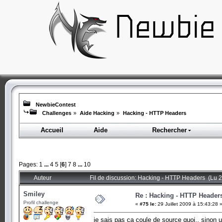
NewbieContest
Challenges
»
Aide Hacking
»
Hacking - HTTP Headers
Accueil
Aide
Rechercher
Pages:
1
...
4
5
[
6
]
7
8
...
10
Auteur
Fil de discussion: Hacking - HTTP Headers (Lu 2
Smiley
Re : Hacking - HTTP Header
Profil challenge
«
#75 le:
29 Juillet 2009 à 15:43:28 
je sais pas ca coule de source quoi.. sinon 