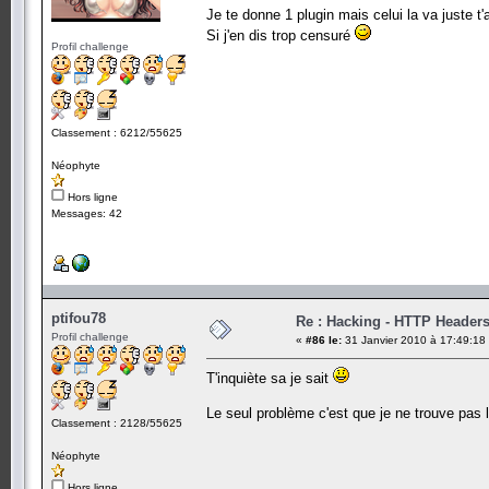
Je te donne 1 plugin mais celui la va juste t
Si j'en dis trop censuré
Profil challenge
Classement : 6212/55625
Néophyte
Hors ligne
Messages: 42
ptifou78
Re : Hacking - HTTP Header
Profil challenge
«
#86 le:
31 Janvier 2010 à 17:49:18
T'inquiète sa je sait
Le seul problème c'est que je ne trouve pas 
Classement : 2128/55625
Néophyte
Hors ligne