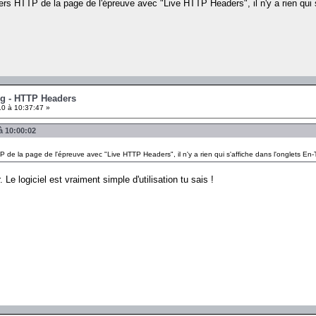
ers HTTP de la page de l'épreuve avec "Live HTTP Headers", il n'y a rien qui s
ng - HTTP Headers
0 à 10:37:47 »
à 10:00:02
P de la page de l'épreuve avec "Live HTTP Headers", il n'y a rien qui s'affiche dans l'onglets En-
Le logiciel est vraiment simple d'utilisation tu sais !