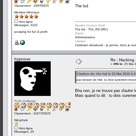
The lsd
Classement : 199/55625
Membre Héroïque
Hors ligne
Messages: 3102
Newbie Contest Staff :
The lsd - Th3_l5D (IRC)
poulping for fun & profit
Statut :
Administrateur
Citation :
Cartésien désabusé : je pense, donc je suis
hypnose
Re : Hacking
«
#96 le:
25 Mai 2
Citation de: the lsd le 22 Mai 2010 à 
pas besoin de hkit, tu dois surement trouv
Bha non, je ne trouve pas d'autre lo
Mais quand tu dit : tu dois suremen
Profil challenge
Classement : 3267/55625
Néophyte
Hors ligne
Messages: 25