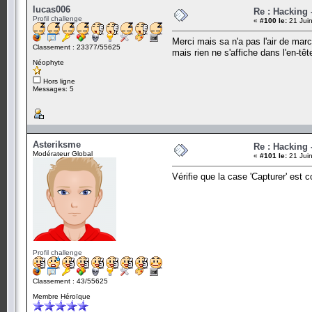
lucas006
Re : Hacking
Profil challenge
«
#100 le:
21 Juin
Merci mais sa n'a pas l'air de marc
Classement : 23377/55625
mais rien ne s'affiche dans l'en-t
Néophyte
Hors ligne
Messages: 5
Asteriksme
Re : Hacking
Modérateur Global
«
#101 le:
21 Juin
Vérifie que la case 'Capturer' est 
Profil challenge
Classement : 43/55625
Membre Héroïque