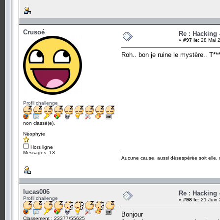
Crusoé
Re : Hacking
«
#97 le:
28 Mai 2
Roh.. bon je ruine le mystère.. T***
Profil challenge
non classé(e).
Néophyte
Hors ligne
Messages: 13
Aucune cause, aussi désespérée soit elle, 
lucas006
Re : Hacking
Profil challenge
«
#98 le:
21 Juin 
Bonjour
Classement : 23377/55625