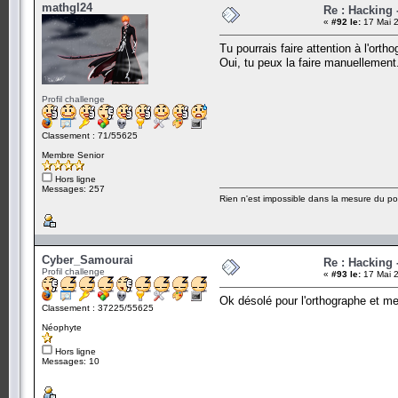
mathgl24
Re : Hacking
«
#92 le:
17 Mai 2
Tu pourrais faire attention à l'or
Oui, tu peux la faire manuellement
Profil challenge
Classement : 71/55625
Membre Senior
Hors ligne
Messages: 257
Rien n'est impossible dans la mesure du pos
Cyber_Samourai
Re : Hacking
Profil challenge
«
#93 le:
17 Mai 2
Ok désolé pour l'orthographe et mer
Classement : 37225/55625
Néophyte
Hors ligne
Messages: 10