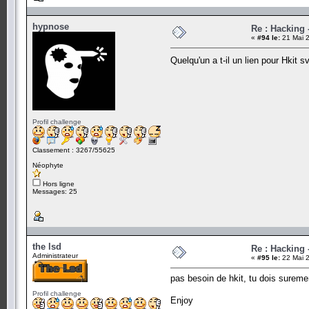
hypnose
Re : Hacking
«
#94 le:
21 Mai 2
Quelqu'un a t-il un lien pour Hkit s
Profil challenge
Classement : 3267/55625
Néophyte
Hors ligne
Messages: 25
the lsd
Re : Hacking
Administrateur
«
#95 le:
22 Mai 2
pas besoin de hkit, tu dois suremen
Profil challenge
Enjoy