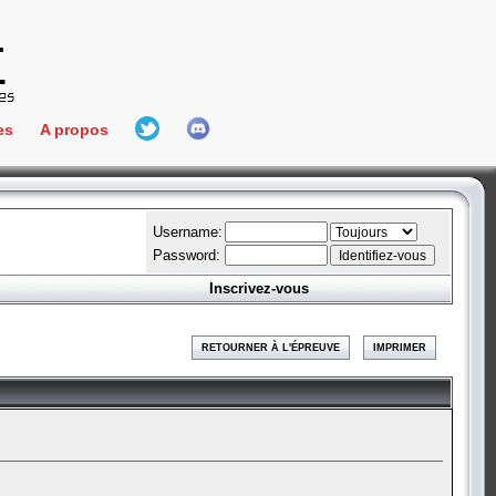
es
A propos
L'équipe
e Connect
Hall Of Fame
Username:
Password:
Inscrivez-vous
aires
ment
RETOURNER À L'ÉPREUVE
IMPRIMER
es
bateur