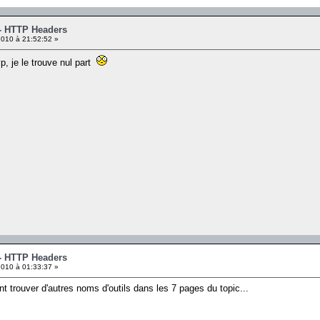
 - HTTP Headers
010 à 21:52:52 »
vp, je le trouve nul part
 - HTTP Headers
010 à 01:33:37 »
t trouver d'autres noms d'outils dans les 7 pages du topic...