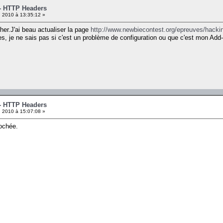
 - HTTP Headers
 2010 à 13:35:12 »
her.J'ai beau actualiser la page
http://www.newbiecontest.org/epreuves/hackin
êtes, je ne sais pas si c'est un problème de configuration ou que c'est mon A
 - HTTP Headers
 2010 à 15:07:08 »
cochée.