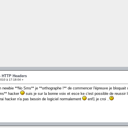
 - HTTP Headers
010 à 17:18:04 »
 newbie **No Sms** je **orthographe !** de commencer l'épreuve je bloquait u
Sms** hacker
suis je sur la bonne voix et esce ke c'est possible de reussir l
rai hacker n'a pas besoin de logiciel normalement
enf1 je croi ..