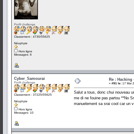
Profil challenge
Classement : 4730/55625
Néophyte
Hors ligne
Messages: 6
Cyber_Samourai
Re : Hacking
Profil challenge
«
#91 le:
17 Mai 2
Salut a tous, donc chui nouveau un
Classement : 37225/55625
me di ne fouine pas partou **No 
Néophyte
manuelement sa srai cool car un v
Hors ligne
Messages: 10