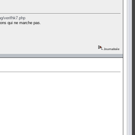
g/verifhk7.php
dd-ons qui ne marche pas.
Journalisée