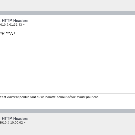
 - HTTP Headers
010 à 01:52:43 »
*R ***A !
n'est vraiment perdue tant qu'un homme debout désire mourir pour elle.
 - HTTP Headers
2010 à 10:00:02 »