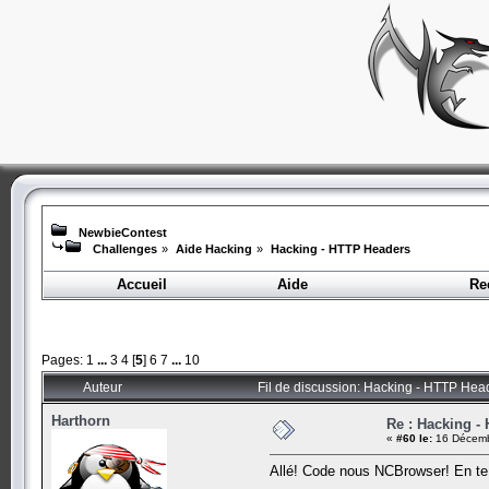
NewbieContest
Challenges
»
Aide Hacking
»
Hacking - HTTP Headers
Accueil
Aide
Re
Pages:
1
...
3
4
[
5
]
6
7
...
10
Auteur
Fil de discussion: Hacking - HTTP Hea
Harthorn
Re : Hacking -
«
#60 le:
16 Décemb
Allé! Code nous NCBrowser! En te r