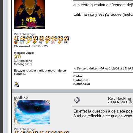
euh cette question a sûrement déj
Edit: nan ça y est j'ai trouvé (firef
Profil challenge
Classement : 561/55625
Membre Junior
Hors ligne
Messages: 60
«
Dernière édition: 06 Août 2008 à 17:49
Essayer, c'est le meilleur moyen de se
planter...
C:/dos
C:/dos/run
run/dos/run
godhx5
Re : Hacking
«
#70 le:
06 Août 
En effet la question a deja ete pose
A toi de reflechir a ce que ca veux 
Profil challenge