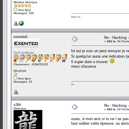
Membre Héroïque
Hors ligne
Messages: 559
How to...
exented
Re : Hacking 
«
#62 le:
09 Févri
lol oui je suis un peut ennuyer j
Profil challenge
Si quelqu'un aurai une indication 
Il super dure a trouver
Classement : 4598/55625
merci d'avance
Néophyte
Hors ligne
Messages: 10
^^
s3th
Re : Hacking 
Relecteur
«
#63 le:
09 Févri
ouais, à mon avis si tu ne l as pas
faut oublier cette épreuve, ou alors