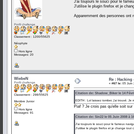
J'ai toujours le souci pour le fam
J'utilise le plugin firefox et je cha
Apparemment des personnes ont réu
Profil challenge
Classement : 1200/55625
Néophyte
Hors ligne
Messages: 20
WiebeN
Re : Hacking
Profil challenge
«
#67 le:
05 Juin 
Citation de: Shadow_Biker le 14 Févri
Classement : 298/55625
EDITH : Lol laissez tomber, j'ai trouvé. J
Membre Junior
Piaf ? Je crois pas qu'elle soit sur
Hors ligne
Messages: 91
Citation de: Sin22 le 05 Juin 2008 à 1
J'ai toujours le souci pour le fameux navi
J'utilise le plugin firefox et je change tout