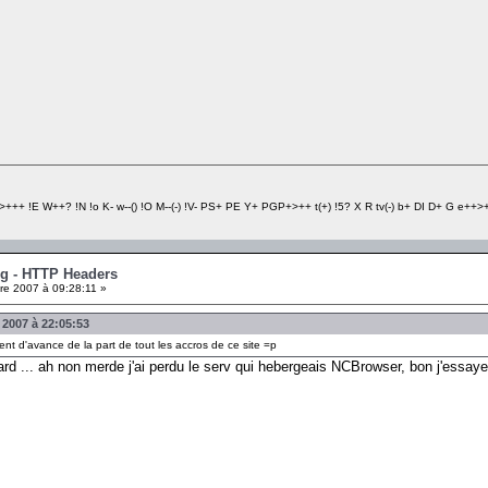
+++ !E W++? !N !o K- w--() !O M--(-) !V- PS+ PE Y+ PGP+>++ t(+) !5? X R tv(-) b+ DI D+ G e++>++
ng - HTTP Headers
e 2007 à 09:28:11 »
 2007 à 22:05:53
nt d'avance de la part de tout les accros de ce site =p
rd ... ah non merde j'ai perdu le serv qui hebergeais NCBrowser, bon j'essaye 