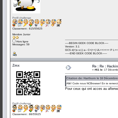
Profil challenge
Classement : 615/55625
Membre Junior
Hors ligne
-----BEGIN GEEK CODE BLOCK-----
Messages: 59
Version: 3.1
GCS d(+)x s:(-) a-- C+(++) UL++>+++ P L++>
------END GEEK CODE BLOCK------
Zmx
Re : Re : Hacki
«
#61 le:
17 Décembr
Citation de: Harthorn le 16 Décembre
Allé! Code nous NCBrowser! En te remercie
Pour ceux qui ont acces au afterwa
Profil challenge
Classement : 88/55625