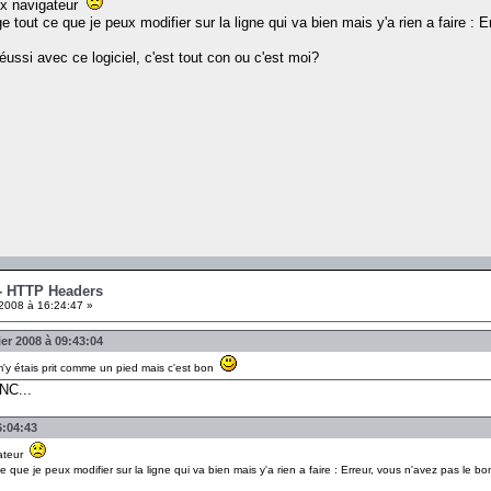
eux navigateur
nge tout ce que je peux modifier sur la ligne qui va bien mais y'a rien a faire : 
ssi avec ce logiciel, c'est tout con ou c'est moi?
 - HTTP Headers
2008 à 16:24:47 »
er 2008 à 09:43:04
e m'y étais prit comme un pied mais c'est bon
 NC...
6:04:43
gateur
 ce que je peux modifier sur la ligne qui va bien mais y'a rien a faire : Erreur, vous n'avez pas le bon