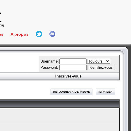
es
A propos
L'équipe
e Connect
Hall Of Fame
Username:
Password:
Inscrivez-vous
aires
ment
RETOURNER À L'ÉPREUVE
IMPRIMER
es
bateur