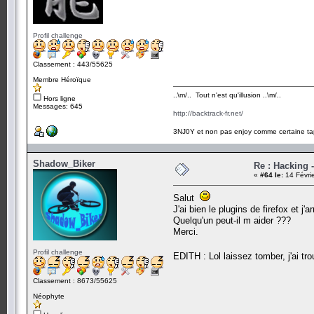
Profil challenge
Classement : 443/55625
Membre Héroïque
..\m/.. Tout n'est qu'illusion ..\m/..
Hors ligne
Messages: 645
http://backtrack-fr.net/
3NJ0Y et non pas enjoy comme certaine ta
Shadow_Biker
Re : Hacking 
«
#64 le:
14 Févri
Salut
J'ai bien le plugins de firefox et j'
Quelqu'un peut-il m aider ???
Merci.
Profil challenge
EDITH : Lol laissez tomber, j'ai t
Classement : 8673/55625
Néophyte