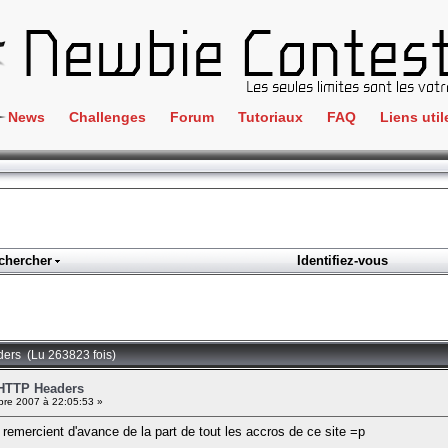
News
Challenges
Forum
Tutoriaux
FAQ
Liens util
Crackme
IRC
ClientSide
Newbi
Cryptographie
Liens
Forensics
chercher
Identifiez-vous
Parten
Hacking
Régle
Logique
Goodi
Programmation
ders (Lu 263823 fois)
L'incu
Stéganographie
 HTTP Headers
re 2007 à 22:05:53 »
Wargame
emercient d'avance de la part de tout les accros de ce site =p
Tous les challenges