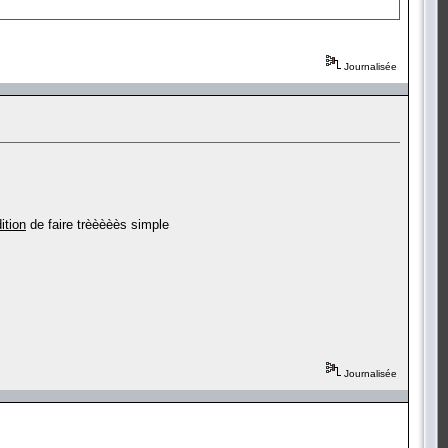
Journalisée
ition
de faire trèèèèès simple
Journalisée