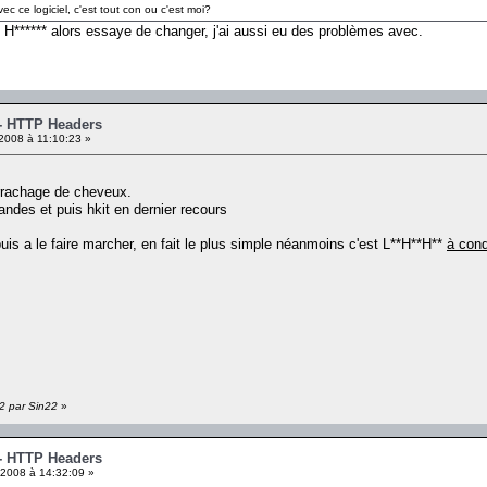
 ce logiciel, c'est tout con ou c'est moi?
** H****** alors essaye de changer, j'ai aussi eu des problèmes avec.
 - HTTP Headers
2008 à 11:10:23 »
arrachage de cheveux.
ndes et puis hkit en dernier recours
 puis a le faire marcher, en fait le plus simple néanmoins c'est L**H**H**
à cond
22 par Sin22
»
 - HTTP Headers
2008 à 14:32:09 »