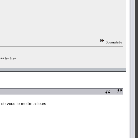
Journalisée
+ h-- !r z+
de vous le mettre ailleurs.