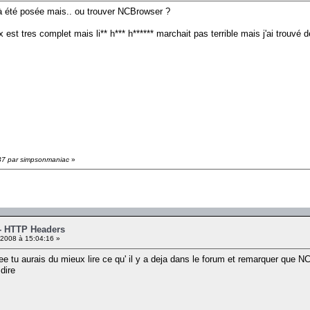
à été posée mais.. ou trouver NCBrowser ?
ox est tres complet mais li** h*** h****** marchait pas terrible mais j'ai trouvé 
:37 par simpsonmaniac
»
 - HTTP Headers
2008 à 15:04:16 »
e tu aurais du mieux lire ce qu' il y a deja dans le forum et remarquer que NC s
dire