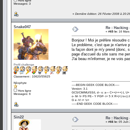
Hors ligne
Messages: 3
«
Dernière édition: 26 Février 2008 à 20:
Snake047
Re : Hacking
«
#65 le:
16 Mars 
Bonjour ! Moi je préfère résoudre c
Le problème, c'est que je n'arrive 
la façon dont je m'y prend (donc, 
page d'accueil du site sans me pe
J'ai beau m'informer, je ne vois pas
Profil challenge
Classement : 10620/55625
Néophyte
-----BEGIN GEEK CODE BLOCK-----
Version: 3.1
Hors ligne
GCS/CM/MU/SS/L d-- s: a--- C++(+++) L U+ 
Messages: 6
o- M- V- PS PE-- Y PGP- t+ 5 X R+(+) tv-(-)
G e- h! r+ !z+
------END GEEK CODE BLOCK------
Sin22
Re : Hacking
«
#66 le:
05 Juin 