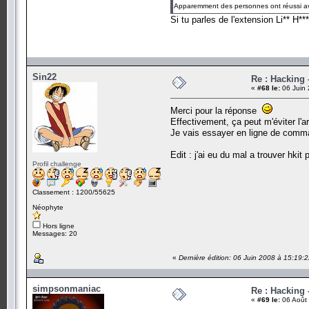
Apparemment des personnes ont réussi avec
Si tu parles de l'extension Li** H*
Sin22
Re : Hacking
«
#68 le:
06 Juin 
Merci pour la réponse
Effectivement, ça peut m'éviter l'
Je vais essayer en ligne de comma
Edit : j'ai eu du mal a trouver hkit
Profil challenge
Classement : 1200/55625
Néophyte
Hors ligne
Messages: 20
«
Dernière édition: 06 Juin 2008 à 15:19:
simpsonmaniac
Re : Hacking
«
#69 le:
06 Août 