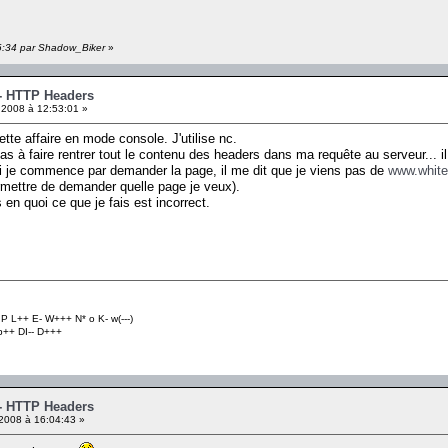
26:34 par Shadow_Biker
»
 - HTTP Headers
2008 à 12:53:01 »
ette affaire en mode console. J'utilise nc.
pas à faire rentrer tout le contenu des headers dans ma requête au serveur... 
si je commence par demander la page, il me dit que je viens pas de
www.white
rmettre de demander quelle page je veux).
 en quoi ce que je fais est incorrect.
P L++ E- W+++ N* o K- w(---)
 b++ DI-- D+++
 - HTTP Headers
2008 à 16:04:43 »