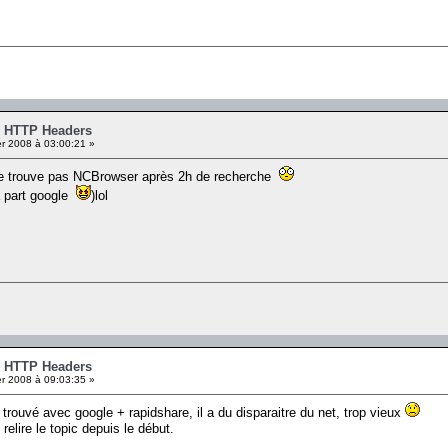
- HTTP Headers
er 2008 à 03:00:21 »
e ne trouve pas NCBrowser après 2h de recherche
(a part google
)lol
- HTTP Headers
er 2008 à 09:03:35 »
 trouvé avec google + rapidshare, il a du disparaitre du net, trop vieux
 relire le topic depuis le début.