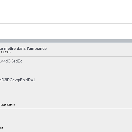
se mettre dans l'ambiance
:21:22 »
=u44dGl6sdEc
v=cD3lPGcvtpE&NR=1
6 par s3th
»
pz