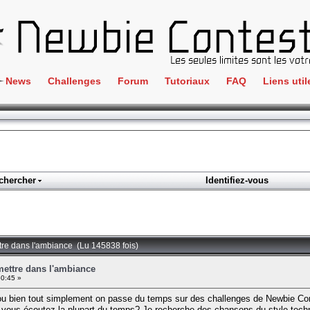
News
Challenges
Forum
Tutoriaux
FAQ
Liens util
Crackme
IRC
ClientSide
Newbi
Cryptographie
Liens
Forensics
chercher
Identifiez-vous
Parten
Hacking
Régle
Logique
Goodi
Programmation
tre dans l'ambiance (Lu 145838 fois)
L'incu
Stéganographie
ettre dans l'ambiance
0:45 »
Wargame
 bien tout simplement on passe du temps sur des challenges de Newbie Contes
Tous les challenges
n vous écoutez la plupart du temps? Je recherche des chansons du style tech