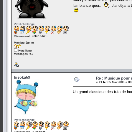
l'ambiance quoi...
). J'ai déja l
Profil challenge
Classement : 634/55625
Membre Junior
Hors ligne
Messages: 61
hisoka69
Re : Musique pour 
«
#1 le:
05 Mai 2008 à 08
Un grand classique des tuto de ha
Profil challenge
Classement : 37/55625