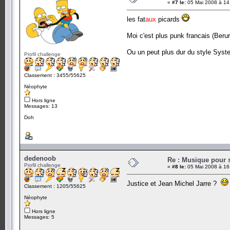
«
#7 le:
05 Mai 2008 à 14
les fat
aux
picards
Moi c'est plus punk francais (Berur
Ou un peut plus dur du style Syst
Profil challenge
Classement : 3455/55625
Néophyte
Hors ligne
Messages: 13
Doh
dedenoob
Re : Musique pour 
Profil challenge
«
#8 le:
05 Mai 2008 à 16
Justice et Jean Michel Jarre ?
Classement : 1205/55625
Néophyte
Hors ligne
Messages: 5