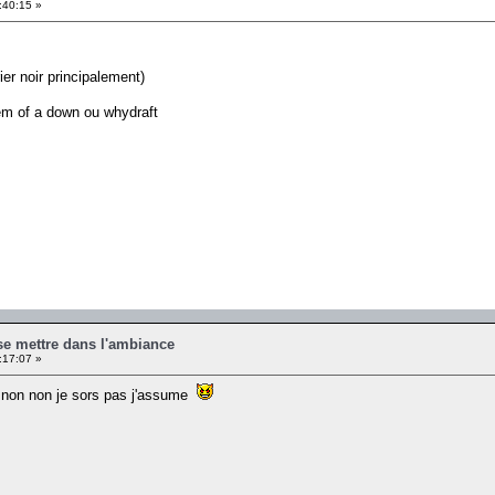
:40:15 »
ier noir principalement)
em of a down ou whydraft
se mettre dans l'ambiance
:17:07 »
non non je sors pas j'assume