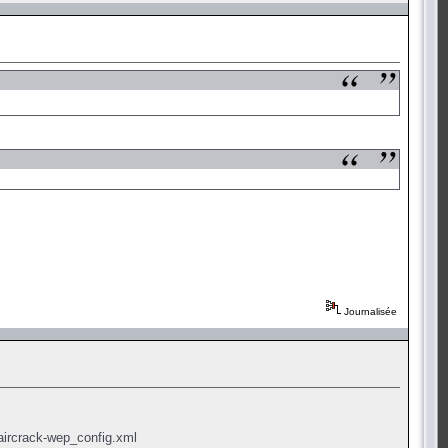
Journalisée
-aircrack-wep_config.xml