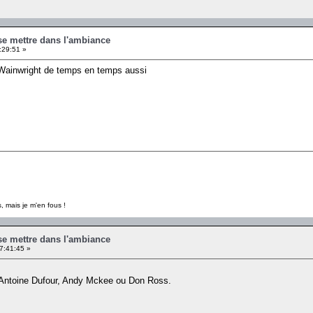
se mettre dans l'ambiance
:29:51 »
 Wainwright de temps en temps aussi
, mais je m'en fous !
se mettre dans l'ambiance
7:41:45 »
a, Antoine Dufour, Andy Mckee ou Don Ross.