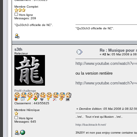
Membre Complet
Hors ligne
Messages: 209
"Qu33ch3 officielle de NC".
"Qu33ch3 officielle de NC".
s3th
Re : Musique pour 
Relecteur
«
#2 le:
05 Mai 2008 à 08
http://www.youtube.com/watch?v
ou la version rentière
http://www.youtube.com/watch?
Profil challenge
Classement : 443/55625
«
Dernière édition: 05 Mai 2008 à 08:32:5
Membre Héroïque
..\m/.. Tout n'est qu'illusion ..\m/..
Hors ligne
Messages: 645
http://backtrack-fr.net/
3NJ0Y et non pas enjoy comme certaine ta