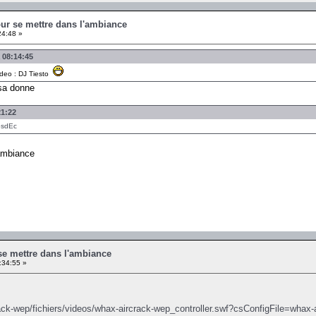
our se mettre dans l'ambiance
24:48 »
à 08:14:45
ideo : DJ Tiesto
 sa donne
21:22
6sdEc
ambiance
se mettre dans l'ambiance
:34:55 »
rack-wep/fichiers/videos/whax-aircrack-wep_controller.swf?csConfigFile=whax