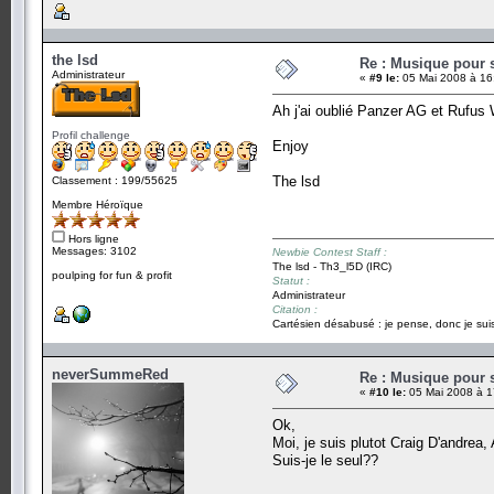
the lsd
Re : Musique pour 
Administrateur
«
#9 le:
05 Mai 2008 à 16
Ah j'ai oublié Panzer AG et Rufus
Profil challenge
Enjoy
The lsd
Classement : 199/55625
Membre Héroïque
Hors ligne
Messages: 3102
Newbie Contest Staff :
The lsd - Th3_l5D (IRC)
poulping for fun & profit
Statut :
Administrateur
Citation :
Cartésien désabusé : je pense, donc je suis
neverSummeRed
Re : Musique pour 
«
#10 le:
05 Mai 2008 à 1
Ok,
Moi, je suis plutot Craig D'andre
Suis-je le seul??