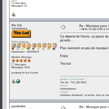
Hors ligne
Messages: 61
the lsd
Re : Musique pour 
Administrateur
«
#6 le:
05 Mai 2008 à 10
Ca dépend de l'envie, ca passe de
picards...
Profil challenge
Plus rarement un peu de musique f
Classement : 199/55625
Enjoy
Membre Héroïque
The lsd
Hors ligne
Messages: 3102
poulping for fun & profit
Newbie Contest Staff :
The lsd - Th3_l5D (IRC)
Statut :
Administrateur
Citation :
Cartésien désabusé : je pense, donc je suis
punkoleo
Re : Musique pour 