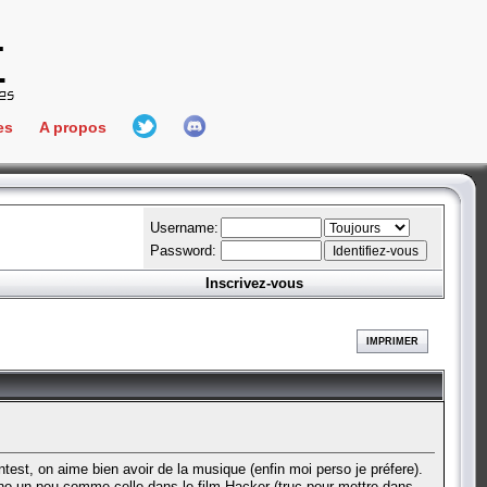
es
A propos
L'équipe
e Connect
Hall Of Fame
Username:
Password:
Inscrivez-vous
aires
ment
IMPRIMER
es
bateur
t, on aime bien avoir de la musique (enfin moi perso je préfere).
no un peu comme celle dans le film Hacker (truc pour mettre dans