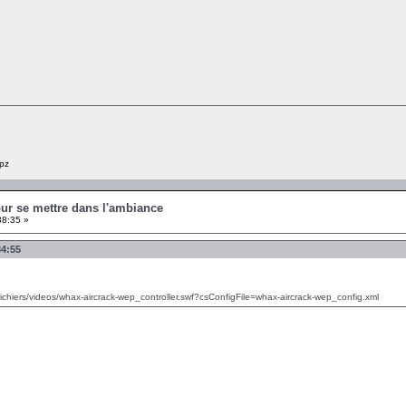
pz
our se mettre dans l'ambiance
38:35 »
34:55
/fichiers/videos/whax-aircrack-wep_controller.swf?csConfigFile=whax-aircrack-wep_config.xml