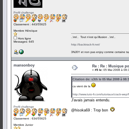
Profil challenge
Classement : 443/55625
Membre Héroïque
..\m/.. Tout n'est qu'illusion ..\m/..
Hors ligne
Messages: 645
http://backtrack-fr.net/
3NJ0Y et non pas enjoy comme certaine ta
mansonboy
Re : Re : Musique p
«
#5 le:
05 Mai 2008 à 08:
Citation de: s3th le 05 Mai 2008 à 08:
ca vient de la
http://www.tuto-fr.com/tutoriaux/crack-wep
J'avais jamais entendu.
Profil challenge
@hisoka69 : Trop bon
Classement : 634/55625
Membre Junior