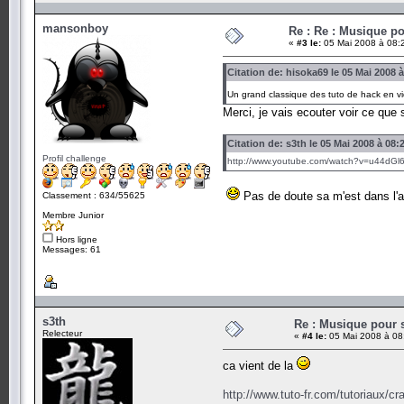
mansonboy
Re : Re : Musique p
«
#3 le:
05 Mai 2008 à 08:
Citation de: hisoka69 le 05 Mai 2008 
Un grand classique des tuto de hack en v
Merci, je vais ecouter voir ce que
Citation de: s3th le 05 Mai 2008 à 08:
Profil challenge
http://www.youtube.com/watch?v=u44dGl
Pas de doute sa m'est dans l'
Classement : 634/55625
Membre Junior
Hors ligne
Messages: 61
s3th
Re : Musique pour 
Relecteur
«
#4 le:
05 Mai 2008 à 08
ca vient de la
http://www.tuto-fr.com/tutoriaux/c