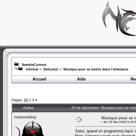
NewbieContest
Général
»
Defouloir
»
Musique pour se mettre dans l'ambiance
Accueil
Aide
Re
Pages: [
1
]
2
3
4
Auteur
Fil de discussion: Musique pour se met
mansonboy
Musique pour se m
«
le:
05 Mai 2008 à 04:5
Salut, quand on programme,hack ou
Mais j'aimerai savoir quel chanso