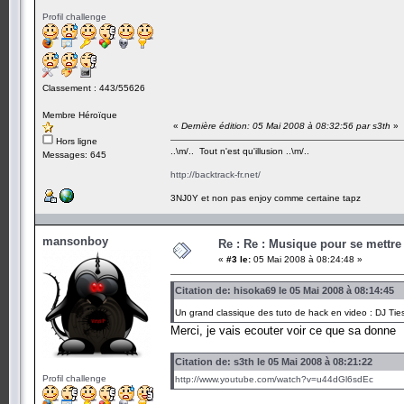
Profil challenge
Classement : 443/55626
Membre Héroïque
«
Dernière édition: 05 Mai 2008 à 08:32:56 par s3th
»
Hors ligne
..\m/.. Tout n'est qu'illusion ..\m/..
Messages: 645
http://backtrack-fr.net/
3NJ0Y et non pas enjoy comme certaine tapz
mansonboy
Re : Re : Musique pour se mettre
«
#3 le:
05 Mai 2008 à 08:24:48 »
Citation de: hisoka69 le 05 Mai 2008 à 08:14:45
Un grand classique des tuto de hack en video : DJ Ti
Merci, je vais ecouter voir ce que sa donne
Citation de: s3th le 05 Mai 2008 à 08:21:22
Profil challenge
http://www.youtube.com/watch?v=u44dGl6sdEc