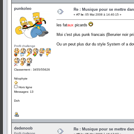
punkoleo
Re : Musique pour se mettre dan
«
#7 le:
05 Mai 2008 à 14:40:15 »
les fat
aux
picards
Moi c'est plus punk francais (Berurier noir pr
Ou un peut plus dur du style System of a d
Profil challenge
Classement : 3455/55626
Néophyte
Hors ligne
Messages: 13
Doh
dedenoob
Re : Musique pour se mettre dan
Profil challenge