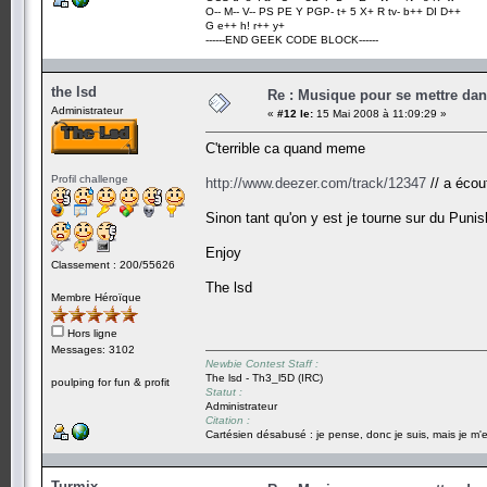
O-- M-- V-- PS PE Y PGP- t+ 5 X+ R tv- b++ DI D++
G e++ h! r++ y+
------END GEEK CODE BLOCK------
the lsd
Re : Musique pour se mettre dan
Administrateur
«
#12 le:
15 Mai 2008 à 11:09:29 »
C'terrible ca quand meme
Profil challenge
http://www.deezer.com/track/12347
// a écou
Sinon tant qu'on y est je tourne sur du Puni
Enjoy
Classement : 200/55626
The lsd
Membre Héroïque
Hors ligne
Messages: 3102
Newbie Contest Staff :
The lsd - Th3_l5D (IRC)
poulping for fun & profit
Statut :
Administrateur
Citation :
Cartésien désabusé : je pense, donc je suis, mais je m'e
Turmix