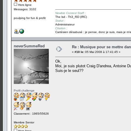
Hors ligne
Messages: 3102
Newbie Contest Staff :
The lsd - Th3_l5D (IRC)
poulping for fun & profit
Statut :
Administrateur
Citation :
Cartésien désabusé : je pense, donc je suis, mais je m'e
neverSummeRed
Re : Musique pour se mettre dan
«
#10 le:
05 Mai 2008 à 17:41:45 »
Ok,
Moi, je suis plutot Craig D'andrea, Antoine
Suis-je le seul??
Profil challenge
Classement : 1965/55626
Membre Senior
Hors ligne