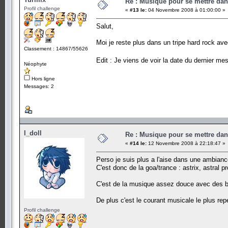
Re : Musique pour se mettre dan
Profil challenge
«
#13 le:
04 Novembre 2008 à 01:00:00 »
Salut,
Moi je reste plus dans un tripe hard rock av
Classement : 14867/55626
Edit : Je viens de voir la date du dernier me
Néophyte
Hors ligne
Messages: 2
I_doll
Re : Musique pour se mettre dan
«
#14 le:
12 Novembre 2008 à 22:18:47 »
Perso je suis plus a l'aise dans une ambianc
C'est donc de la goa/trance : astrix, astral 
C'est de la musique assez douce avec des ba
De plus c'est le courant musicale le plus rep
Profil challenge