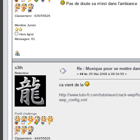
Pas de doute sa m'est dans l'ambiance
Classement : 635/55626
Membre Junior
Hors ligne
Messages: 61
s3th
Re : Musique pour se mettre dan
Relecteur
«
#4 le:
05 Mai 2008 à 08:34:55 »
ca vient de la
http://www.tuto-fr.com/tutoriaux/crack-wep/f
wep_config.xml
Profil challenge
Classement : 443/55626