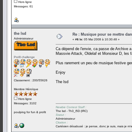
Hors ligne
Messages: 61
the lsd
Re : Musique pour se mettre dan
Administrateur
«
#6 le:
05 Mai 2008 à 10:30:48 »
Ca dépend de l'envie, ca passe de Archive 
Massvie Attack, Oldelaf et Monsieur D, les fa
Profil challenge
Plus rarement un peu de musique festive gen
Enjoy
Classement : 200/55626
The lsd
Membre Héroïque
Hors ligne
Messages: 3102
Newbie Contest Staff :
The lsd - Th3_l5D (IRC)
poulping for fun & profit
Statut :
Administrateur
Citation :
Cartésien désabusé : je pense, donc je suis, mais je m'e