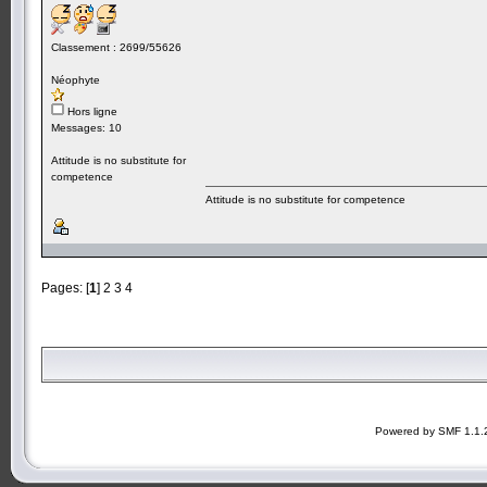
Classement : 2699/55626
Néophyte
Hors ligne
Messages: 10
Attitude is no substitute for
competence
Attitude is no substitute for competence
Pages: [
1
]
2
3
4
Powered by SMF 1.1.