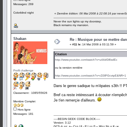
Messages: 269
Colorblind night
«
Dernière édition: 06 Mai 2008 à 22:08:16 par neve
Never the sun lights up my doorstep.
Black remains my mansion.
Shakan
Re : Musique pour se mettre dan
«
#11 le:
14 Mai 2008 à 03:11:59 »
Citation
http://www.youtube.com/watch?v=u44dGl6sdEc
ou la version rentière
Profil challenge
http://www.youtube.com/watch?v=cD3lPGcvtpE&NR=1
Dans le genre sadique tu m'épates s3th !! 
Classement : 1085/55626
Bref ca reste intéressant à écouter n'empêch
Je t'en remerçie d'ailleurs.
Membre Complet
Hors ligne
Messages: 181
-----BEGIN GEEK CODE BLOCK-----
Version: 3.12
GCS d- s+: a-- C++ UL- P L++ E--- W++ N+ o K- w