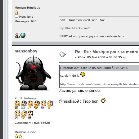
Membre Héroïque
Hors ligne
..\m/.. Tout n'est qu'illusion ..\m/..
Messages: 645
http://backtrack-fr.net/
3NJ0Y et non pas enjoy comme certaine tapz
mansonboy
Re : Re : Musique pour se mettre
«
#5 le:
05 Mai 2008 à 08:38:35 »
Citation de: s3th le 05 Mai 2008 à 08:34:55
ca vient de la
http://www.tuto-fr.com/tutoriaux/crack-wep/fichiers/vid
J'avais jamais entendu.
Profil challenge
@hisoka69 : Trop bon
Classement : 635/55626
Membre Junior