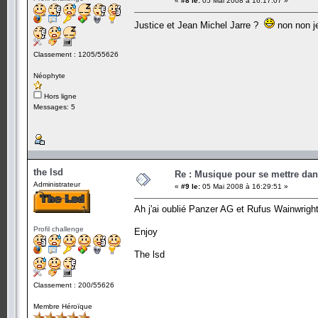
«
#8 le:
05 Mai 2008 à 16:17:07 »
Justice et Jean Michel Jarre ?
non non j
Classement : 1205/55626
Néophyte
Hors ligne
Messages: 5
the lsd
Re : Musique pour se mettre dan
Administrateur
«
#9 le:
05 Mai 2008 à 16:29:51 »
Ah j'ai oublié Panzer AG et Rufus Wainwrig
Profil challenge
Enjoy
The lsd
Classement : 200/55626
Membre Héroïque