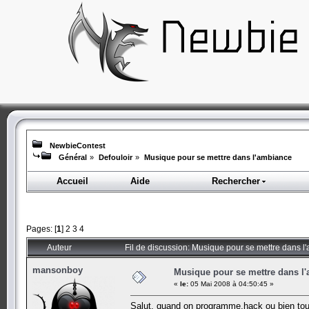
NewbieContest
Général
»
Defouloir
»
Musique pour se mettre dans l'ambiance
Accueil
Aide
Rechercher
Pages: [
1
]
2
3
4
Auteur
Fil de discussion: Musique pour se mettre dans 
mansonboy
Musique pour se mettre dans l
«
le:
05 Mai 2008 à 04:50:45 »
Salut, quand on programme,hack ou bien to