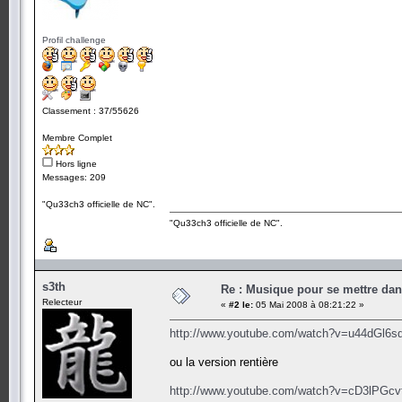
Profil challenge
Classement : 37/55626
Membre Complet
Hors ligne
Messages: 209
"Qu33ch3 officielle de NC".
"Qu33ch3 officielle de NC".
s3th
Re : Musique pour se mettre dan
Relecteur
«
#2 le:
05 Mai 2008 à 08:21:22 »
http://www.youtube.com/watch?v=u44dGl6s
ou la version rentière
http://www.youtube.com/watch?v=cD3lPGc