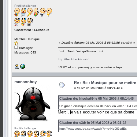
Profil challenge
Classement : 443/55625
Membre Héroïque
«
Dernière édition: 05 Mai 2008 à 08:32:56 par s3th
»
Hors ligne
..\m/.. Tout n'est qu'illusion ..\m/..
Messages: 645
http://backtrack-fr.net/
3NJ0Y et non pas enjoy comme certaine tapz
mansonboy
Re : Re : Musique pour se mettre
«
#3 le:
05 Mai 2008 à 08:24:48 »
Citation de: hisoka69 le 05 Mai 2008 à 08:14:45
Un grand classique des tuto de hack en video : DJ Ti
Merci, je vais ecouter voir ce que sa donne
Citation de: s3th le 05 Mai 2008 à 08:21:22
Profil challenge
http://www.youtube.com/watch?v=u44dGl6sdEc