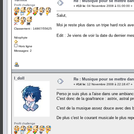
Re : Musique pour se mettre dan
Profil challenge
«
#13 le:
04 Novembre 2008 à 01:00:00 »
Salut,
Moi je reste plus dans un tripe hard rock av
Classement : 14867/55625
Edit : Je viens de voir la date du dernier me
Néophyte
Hors ligne
Messages: 2
I_doll
Re : Musique pour se mettre dan
«
#14 le:
12 Novembre 2008 à 22:18:47 »
Perso je suis plus a l'aise dans une ambianc
C'est donc de la goa/trance : astrix, astral 
C'est de la musique assez douce avec des ba
De plus c'est le courant musicale le plus rep
Profil challenge