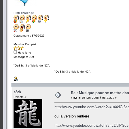
Profil challenge
Classement : 37/55625
Membre Complet
Hors ligne
Messages: 209
"Qu33ch3 officielle de NC".
"Qu33ch3 officielle de NC".
s3th
Re : Musique pour se mettre dan
Relecteur
«
#2 le:
05 Mai 2008 à 08:21:22 »
http://www.youtube.com/watch?v=u44dGl6s
ou la version rentière
http://www.youtube.com/watch?v=cD3lPGc