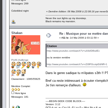
Messages: 269
Colorblind night
«
Dernière édition: 06 Mai 2008 à 22:08:16 par neve
Never the sun lights up my doorstep.
Black remains my mansion.
Shakan
Re : Musique pour se mettre dan
«
#11 le:
14 Mai 2008 à 03:11:59 »
Citation
http://www.youtube.com/watch?v=u44dGl6sdEc
ou la version rentière
Profil challenge
http://www.youtube.com/watch?v=cD3lPGcvtpE&NR=1
Dans le genre sadique tu m'épates s3th !! 
Classement : 1085/55625
Bref ca reste intéressant à écouter n'empêch
Je t'en remerçie d'ailleurs.
Membre Complet
Hors ligne
Messages: 181
-----BEGIN GEEK CODE BLOCK-----
Version: 3.12
GCS d- s+: a-- C++ UL- P L++ E--- W++ N+ o K- w