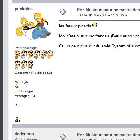
punkoleo
Re : Musique pour se mettre dan
«
#7 le:
05 Mai 2008 à 14:40:15 »
les fat
aux
picards
Moi c'est plus punk francais (Berurier noir pr
Ou un peut plus dur du style System of a d
Profil challenge
Classement : 3455/55625
Néophyte
Hors ligne
Messages: 13
Doh
dedenoob
Re : Musique pour se mettre dan
Profil challenge