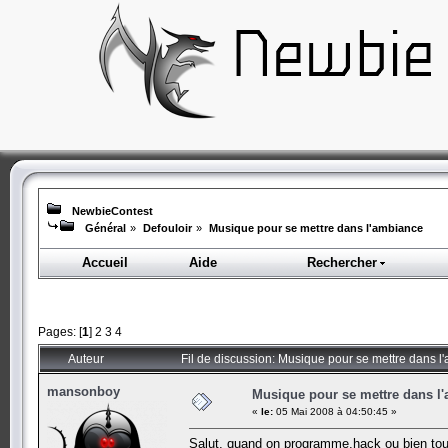
NewbieContest
Général
»
Defouloir
»
Musique pour se mettre dans l'ambiance
Accueil
Aide
Rechercher
Pages: [
1
]
2
3
4
Auteur
Fil de discussion: Musique pour se mettre dans 
mansonboy
Musique pour se mettre dans l
«
le:
05 Mai 2008 à 04:50:45 »
Salut, quand on programme,hack ou bien to