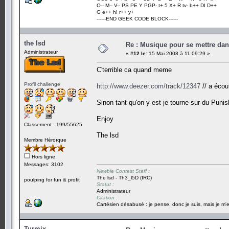
O-- M-- V-- PS PE Y PGP- t+ 5 X+ R tv- b++ DI D++
G e++ h! r++ y+
------END GEEK CODE BLOCK------
the lsd
Re : Musique pour se mettre dan
Administrateur
«
#12 le:
15 Mai 2008 à 11:09:29 »
C'terrible ca quand meme
Profil challenge
http://www.deezer.com/track/12347
// a écou
Sinon tant qu'on y est je tourne sur du Puni
Enjoy
Classement : 199/55625
The lsd
Membre Héroïque
Hors ligne
Messages: 3102
Newbie Contest Staff :
The lsd - Th3_l5D (IRC)
poulping for fun & profit
Statut :
Administrateur
Citation :
Cartésien désabusé : je pense, donc je suis, mais je m'e
Turmix