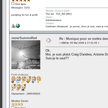
Hors ligne
Messages: 3102
Newbie Contest Staff :
The lsd - Th3_l5D (IRC)
poulping for fun & profit
Statut :
Administrateur
Citation :
Cartésien désabusé : je pense, donc je suis, mais je m'e
neverSummeRed
Re : Musique pour se mettre dan
«
#10 le:
05 Mai 2008 à 17:41:45 »
Ok,
Moi, je suis plutot Craig D'andrea, Antoine
Suis-je le seul??
Profil challenge
Classement : 1965/55625
Membre Senior
Hors ligne