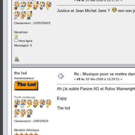
«
#8 le:
05 Mai 2008 à 16:17:07 »
Justice et Jean Michel Jarre ?
non non j
Classement : 1205/55625
Néophyte
Hors ligne
Messages: 5
the lsd
Re : Musique pour se mettre dan
Administrateur
«
#9 le:
05 Mai 2008 à 16:29:51 »
Ah j'ai oublié Panzer AG et Rufus Wainwrig
Profil challenge
Enjoy
The lsd
Classement : 199/55625
Membre Héroïque