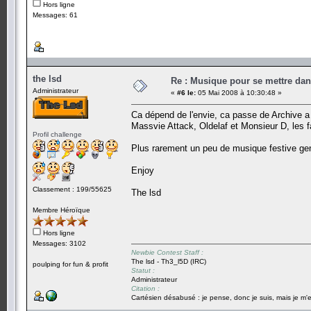
Hors ligne
Messages: 61
the lsd
Re : Musique pour se mettre dan
Administrateur
«
#6 le:
05 Mai 2008 à 10:30:48 »
Ca dépend de l'envie, ca passe de Archive 
Massvie Attack, Oldelaf et Monsieur D, les fa
Profil challenge
Plus rarement un peu de musique festive gen
Enjoy
Classement : 199/55625
The lsd
Membre Héroïque
Hors ligne
Messages: 3102
Newbie Contest Staff :
The lsd - Th3_l5D (IRC)
poulping for fun & profit
Statut :
Administrateur
Citation :
Cartésien désabusé : je pense, donc je suis, mais je m'e