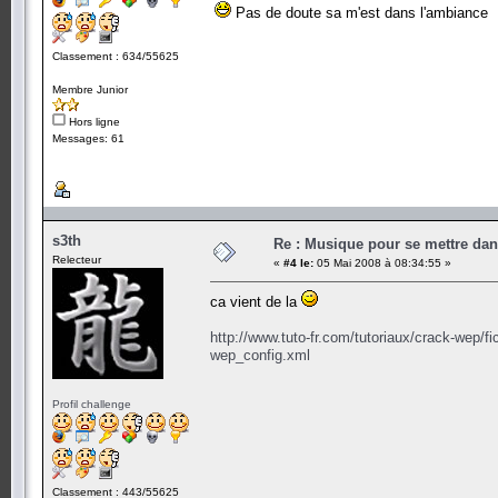
Pas de doute sa m'est dans l'ambiance
Classement : 634/55625
Membre Junior
Hors ligne
Messages: 61
s3th
Re : Musique pour se mettre dan
Relecteur
«
#4 le:
05 Mai 2008 à 08:34:55 »
ca vient de la
http://www.tuto-fr.com/tutoriaux/crack-wep/f
wep_config.xml
Profil challenge
Classement : 443/55625