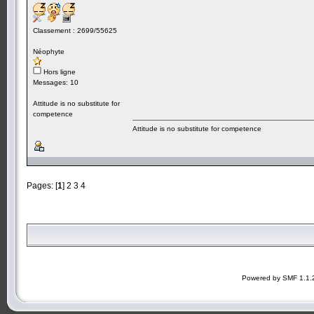
Classement : 2699/55625
Néophyte
Hors ligne
Messages: 10
Attitude is no substitute for
competence
Attitude is no substitute for competence
Pages: [
1
]
2
3
4
Powered by SMF 1.1.