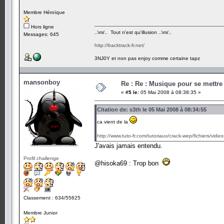
Membre Héroïque
Hors ligne
..\m/.. Tout n'est qu'illusion ..\m/..
Messages: 645
http://backtrack-fr.net/
3NJ0Y et non pas enjoy comme certaine tapz
mansonboy
Re : Re : Musique pour se mettre
«
#5 le:
05 Mai 2008 à 08:38:35 »
Citation de: s3th le 05 Mai 2008 à 08:34:55
ca vient de la
http://www.tuto-fr.com/tutoriaux/crack-wep/fichiers/vid
J'avais jamais entendu.
Profil challenge
@hisoka69 : Trop bon
Classement : 634/55625
Membre Junior