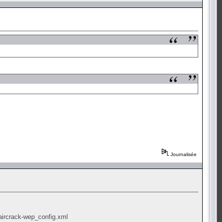
Journalisée
-aircrack-wep_config.xml