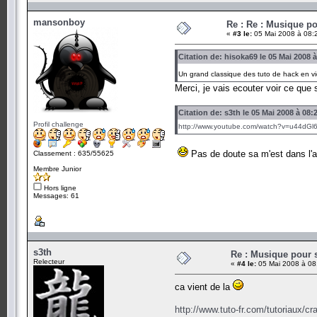
mansonboy
Re : Re : Musique p
«
#3 le:
05 Mai 2008 à 08:
Citation de: hisoka69 le 05 Mai 2008 
Un grand classique des tuto de hack en v
Merci, je vais ecouter voir ce que
Citation de: s3th le 05 Mai 2008 à 08:
Profil challenge
http://www.youtube.com/watch?v=u44dGl
Pas de doute sa m'est dans l'
Classement : 635/55625
Membre Junior
Hors ligne
Messages: 61
s3th
Re : Musique pour 
Relecteur
«
#4 le:
05 Mai 2008 à 08
ca vient de la
http://www.tuto-fr.com/tutoriaux/c