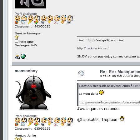
Profil challenge
Classement : 443/55625
Membre Héroïque
..\m/.. Tout n'est qu'illusion ..\m/..
Hors ligne
Messages: 645
http://backtrack-fr.net/
3NJ0Y et non pas enjoy comme certaine ta
mansonboy
Re : Re : Musique p
«
#5 le:
05 Mai 2008 à 08:
Citation de: s3th le 05 Mai 2008 à 08:
ca vient de la
http://www.tuto-fr.com/tutoriaux/crack-wep
J'avais jamais entendu.
Profil challenge
@hisoka69 : Trop bon
Classement : 635/55625
Membre Junior