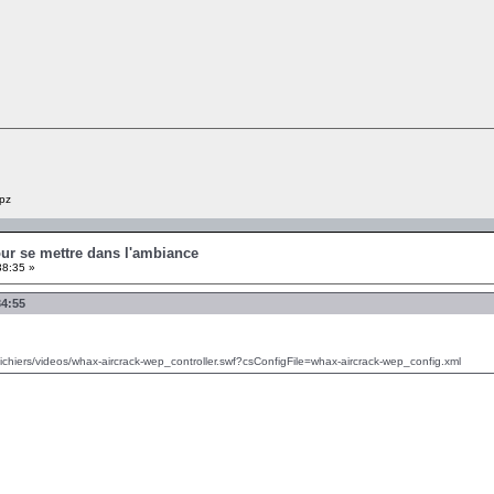
pz
our se mettre dans l'ambiance
38:35 »
34:55
/fichiers/videos/whax-aircrack-wep_controller.swf?csConfigFile=whax-aircrack-wep_config.xml