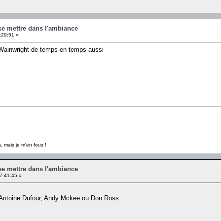
se mettre dans l'ambiance
:29:51 »
 Wainwright de temps en temps aussi
, mais je m'en fous !
se mettre dans l'ambiance
7:41:45 »
a, Antoine Dufour, Andy Mckee ou Don Ross.