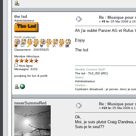
the lsd
Re : Musique pour 
Administrateur
«
#9 le:
05 Mai 2008 à 16
Ah j'ai oublié Panzer AG et Rufus
Profil challenge
Enjoy
The lsd
Classement : 200/55625
Membre Héroïque
Hors ligne
Messages: 3102
Newbie Contest Staff :
The lsd - Th3_l5D (IRC)
poulping for fun & profit
Statut :
Administrateur
Citation :
Cartésien désabusé : je pense, donc je suis
neverSummeRed
Re : Musique pour 
«
#10 le:
05 Mai 2008 à 1
Ok,
Moi, je suis plutot Craig D'andre
Suis-je le seul??