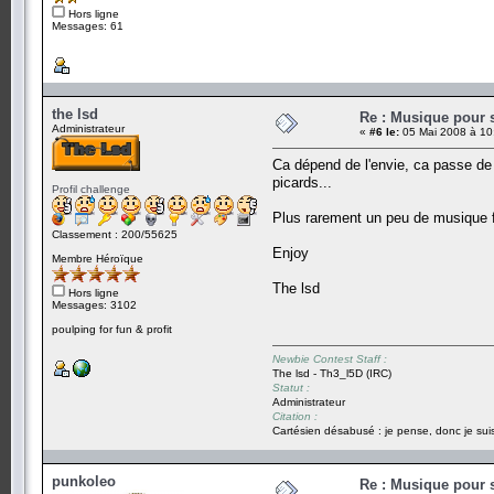
Hors ligne
Messages: 61
the lsd
Re : Musique pour 
Administrateur
«
#6 le:
05 Mai 2008 à 10
Ca dépend de l'envie, ca passe de
picards...
Profil challenge
Plus rarement un peu de musique f
Classement : 200/55625
Enjoy
Membre Héroïque
The lsd
Hors ligne
Messages: 3102
poulping for fun & profit
Newbie Contest Staff :
The lsd - Th3_l5D (IRC)
Statut :
Administrateur
Citation :
Cartésien désabusé : je pense, donc je suis
punkoleo
Re : Musique pour 