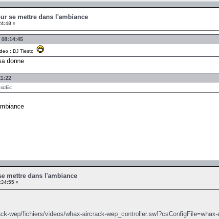
our se mettre dans l'ambiance
24:48 »
à 08:14:45
ideo : DJ Tiesto
 sa donne
21:22
6sdEc
ambiance
se mettre dans l'ambiance
:34:55 »
rack-wep/fichiers/videos/whax-aircrack-wep_controller.swf?csConfigFile=whax