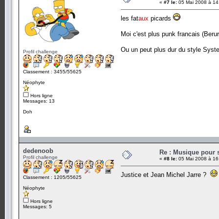
«
#7 le:
05 Mai 2008 à 14
les fat
aux
picards
Moi c'est plus punk francais (Berur
Ou un peut plus dur du style Syst
Profil challenge
Classement : 3455/55625
Néophyte
Hors ligne
Messages: 13
Doh
dedenoob
Re : Musique pour 
Profil challenge
«
#8 le:
05 Mai 2008 à 16
Justice et Jean Michel Jarre ?
Classement : 1205/55625
Néophyte
Hors ligne
Messages: 5