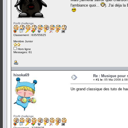
l'ambiance quoi...
). J'ai déja l
Profil challenge
Classement : 635/55625
Membre Junior
Hors ligne
Messages: 61
hisoka69
Re : Musique pour 
«
#1 le:
05 Mai 2008 à 08
Un grand classique des tuto de ha
Profil challenge
Classement : 37/55625