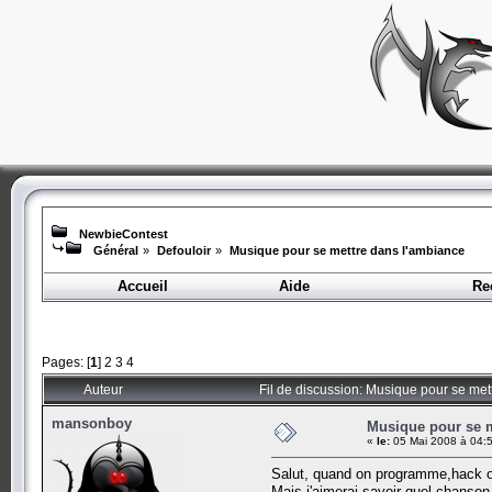
NewbieContest
Général
»
Defouloir
»
Musique pour se mettre dans l'ambiance
Accueil
Aide
Re
Pages: [
1
]
2
3
4
Auteur
Fil de discussion: Musique pour se met
mansonboy
Musique pour se m
«
le:
05 Mai 2008 à 04:5
Salut, quand on programme,hack ou
Mais j'aimerai savoir quel chanso