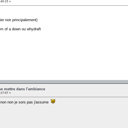
:40:15 »
ier noir principalement)
em of a down ou whydraft
se mettre dans l'ambiance
:17:07 »
non non je sors pas j'assume