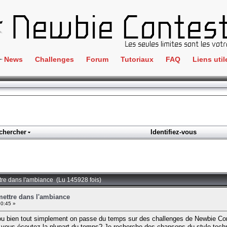
News
Challenges
Forum
Tutoriaux
FAQ
Liens util
Crackme
IRC
ClientSide
Newbi
Cryptographie
Liens
Forensics
chercher
Identifiez-vous
Parten
Hacking
Régle
Logique
Goodi
Programmation
tre dans l'ambiance (Lu 145928 fois)
L'incu
Stéganographie
ettre dans l'ambiance
0:45 »
Wargame
 bien tout simplement on passe du temps sur des challenges de Newbie Contes
Tous les challenges
n vous écoutez la plupart du temps? Je recherche des chansons du style tech