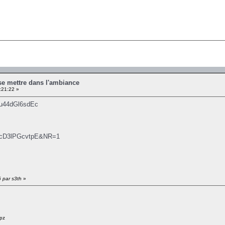
se mettre dans l'ambiance
:21:22 »
=u44dGl6sdEc
v=cD3lPGcvtpE&NR=1
6 par s3th
»
pz