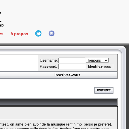
es
A propos
L'équipe
e Connect
Hall Of Fame
Username:
Password:
Inscrivez-vous
aires
ment
IMPRIMER
es
bateur
t, on aime bien avoir de la musique (enfin moi perso je préfere).
no un peu comme celle dans le film Hacker (truc pour mettre dans