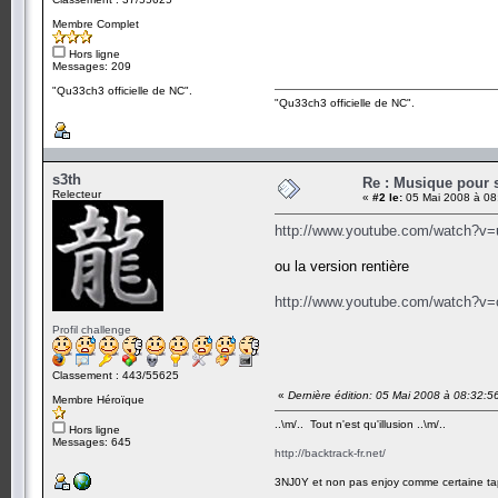
Membre Complet
Hors ligne
Messages: 209
"Qu33ch3 officielle de NC".
"Qu33ch3 officielle de NC".
s3th
Re : Musique pour 
Relecteur
«
#2 le:
05 Mai 2008 à 08
http://www.youtube.com/watch?v
ou la version rentière
http://www.youtube.com/watch?
Profil challenge
Classement : 443/55625
«
Dernière édition: 05 Mai 2008 à 08:32:5
Membre Héroïque
..\m/.. Tout n'est qu'illusion ..\m/..
Hors ligne
Messages: 645
http://backtrack-fr.net/
3NJ0Y et non pas enjoy comme certaine ta