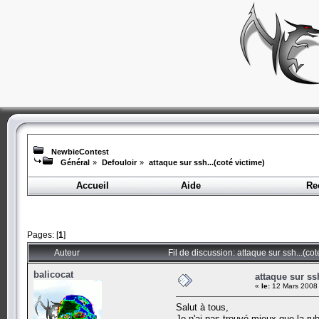
NewbieContest
Général
»
Defouloir
»
attaque sur ssh...(coté victime)
Accueil
Aide
Re
Pages: [
1
]
Auteur
Fil de discussion: attaque sur ssh...(co
balicocat
attaque sur ssh
«
le:
12 Mars 2008 
Salut à tous,
Je n'ai pas trouvé mieux que la ru