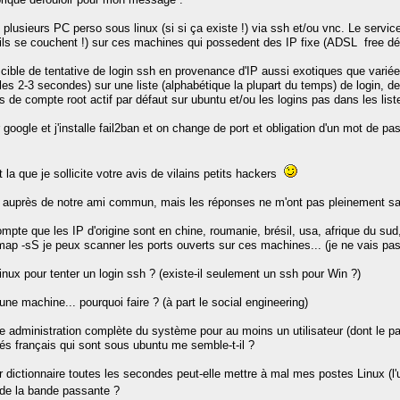
 plusieurs PC perso sous linux (si si ça existe !) via ssh et/ou vnc. Le servic
ils se couchent !) sur ces machines qui possedent des IP fixe (ADSL free dég
ible de tentative de login ssh en provenance d'IP aussi exotiques que variées.
s les 2-3 secondes) sur une liste (alphabétique la plupart du temps) de login
as de compte root actif par défaut sur ubuntu et/ou les logins pas dans les lis
r google et j'installe fail2ban et on change de port et obligation d'un mot de p
t la que je sollicite votre avis de vilains petits hackers
é auprès de notre ami commun, mais les réponses ne m'ont pas pleinement sati
ompte que les IP d'origine sont en chine, roumanie, brésil, usa, afrique du su
ap -sS je peux scanner les ports ouverts sur ces machines... (je ne vais pa
 linux pour tenter un login ssh ? (existe-il seulement un ssh pour Win ?)
une machine... pourquoi faire ? (à part le social engineering)
 administration complète du système pour au moins un utilisateur (dont le pass
utés français qui sont sous ubuntu me semble-t-il ?
 par dictionnaire toutes les secondes peut-elle mettre à mal mes postes Linu
d de la bande passante ?