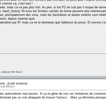
it comme ca, c'est tout !
te, mais ca va pas plus loin. Au pire, si ton P2 ne suit pas il risque de ramer
e .bash_history 'fin tous les fichiers cachés du home peuvent etre interressan
tout, principalement des virus, mais les backdoors et autres rootkits sont rela
eme, depuis internet quoi
alisation par IP, mais ca ne te donneras que l'adresse du proxy. Et encore c'e
, mais je m'en fous !
ssh...(coté victime)
 à 21:55:13 »
 automatisés tout pourris. Si ça te gêne de voir ces tentatives de connexion, i
cherait pas un vrai attaquant de trouver l'astuce... Mais ça éliminera presque