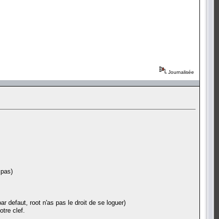
Journalisée
 pas)
r defaut, root n'as pas le droit de se loguer)
tre clef.