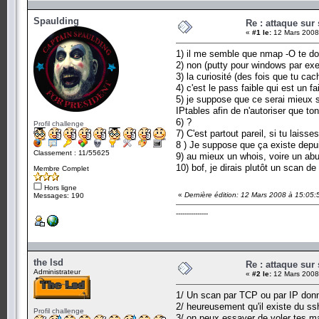
Spaulding
Re : attaque sur 
«
#1 le:
12 Mars 2008
1) il me semble que nmap -O te don
2) non (putty pour windows par ex
3) la curiosité (des fois que tu cac
4) c'est le pass faible qui est un f
5) je suppose que ce serai mieux s
IPtables afin de n'autoriser que ton
6) ?
Profil challenge
7) C'est partout pareil, si tu lais
8 ) Je suppose que ça existe depui
Classement : 11/55625
9) au mieux un whois, voire un ab
10) bof, je dirais plutôt un scan de
Membre Complet
Hors ligne
«
Dernière édition: 12 Mars 2008 à 15:05:
Messages: 190
---------------
the lsd
Re : attaque sur 
Administrateur
«
#2 le:
12 Mars 2008
1/ Un scan par TCP ou par IP donn
2/ heureusement qu'il existe du ss
Profil challenge
3/ on peux essayer de voler tes ma