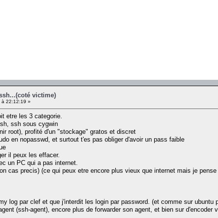
ssh...(coté victime)
 à 22:12:19 »
t etre les 3 categorie.
 ssh, ssh sous cygwin
ir root), profité d'un "stockage" gratos et discret
sudo en nopasswd, et surtout t'es pas obliger d'avoir un pass faible
que
ger il peux les effacer.
ec un PC qui a pas internet.
ton cas precis) (ce qui peux etre encore plus vieux que internet mais je pense
y log par clef et que j'interdit les login par password. (et comme sur ubuntu pa
gent (ssh-agent), encore plus de forwarder son agent, et bien sur d'encoder vo