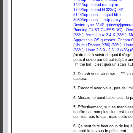
1434/tcp filtered ms-sql-m
1720/tcp filtered H.323/Q.931
3128/tcp open squid-http
8080/tcp open http-proxy
Device type: VoIP gateway|genera
Running (JUST GUESSING) : Occam 
(86%), Asus Linux 2.4.X (86%), Ma
Aggressive OS guesses: Occam ONT
(Ubuntu Dapper, X86) (89%), Linux
(88%), Linux 2.6.9 - 2.6.12 (x86) 
j'ai du mal à saisir de quoi il s'a
ports il ouvre par défaut (déjà 5 an
@ the lsd
: c'est quoi un scan TC
2.
Du ssh sous windows.... ?? vous
caetera...
3.
D'accord avec vous, pas de limit
4.
Mooais, le point faible c'est le 
5.
Effectivement, sur les machines
souffre pas non plus d'un test tou
qui n'est pas le cas, mais cette c
6.
Ça peut faire beaucoup de log à 
ce coté là je vous le préciserai.