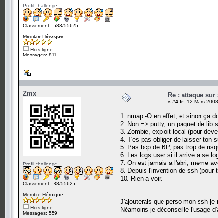
Profil challenge
Classement : 583/55625
Membre Héroïque
Hors ligne
Messages: 811
Zmx
Re : attaque sur 
«
#4 le:
12 Mars 2008
1. nmap -O en effet, et sinon ça doi
2. Non => putty, un paquet de lib
3. Zombie, exploit local (pour deven
4. T'es pas obliger de laisser ton 
5. Pas bcp de BP, pas trop de ris
6. Les logs user si il arrive a se lo
7. On est jamais a l'abri, meme av
Profil challenge
8. Depuis l'invention de ssh (pour 
10. Rien a voir.
Classement : 88/55625
Membre Héroïque
J'ajouterais que perso mon ssh je m
Hors ligne
Néamoins je déconseille l'usage d'a
Messages: 559