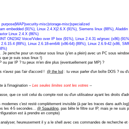
l purpose|WAP|security-misc|storage-misc|specialized
embedded (91%), Linux 2.4.X|2.6.X (91%), Siemens linux (88%), Aladdin Li
xtor Linux 2.4.X (86%)
 ON2342 Voice/Video over IP box (91%), Linux 2.4.31 w/grsec (x86) (91%), 
 2.6.15.4 (89%), Linux 2.6.18-em64t (x86-64) (89%), Linux 2.6.9-42.(x86, S
(88%)
git... Je penche pour un routeur sous linux (y'en a plein) avec un PC sous win
s que je suis sous linux !)
P ou par IP ? tu peux m'en dire plus (eventuellement par MP) ?
 n'avez pas l'air d'accord !
@ the lsd
: tu veux parler d'un boîte DOS ? ou d
e à l'imagination --
Les seules limites sont les votres
--
passe, que ce soit celui du compte root ou d'un utilisateur ayant les droits d'
 modernes c'est resté complétement invisible (à par les traces dans auth.lo
tes les 4-5 secondes...
@ Spaulding
, pas bête le filtre sur IP, mais je ne sui
onfiguration est à prendre en compte)
analyser, heureusement il y a le shell avec ces commandes de recherche et d