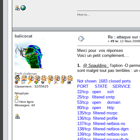
How to...
balicocat
Re : attaque sur 
«
#5 le:
12 Mars 2008
Merci pour vos réponses
Voici un petit complément....
1.
@ Spaulding :
l'option -O perme
sont malgré tout pas terribles : u
Profil challenge
Not shown: 1683 closed ports
PORT STATE SERVICE
Classement : 32/55625
22/tcp open ssh
Néophyte
25/tcp filtered smtp
Hors ligne
53/tcp open domain
Messages: 44
80/tcp open http
135/tcp filtered msrpc
136/tcp filtered profile
137/tcp filtered netbios-ns
138/tcp filtered netbios-dgm
139/tcp filtered netbios-ssn
445/tcp filtered microsoft-ds