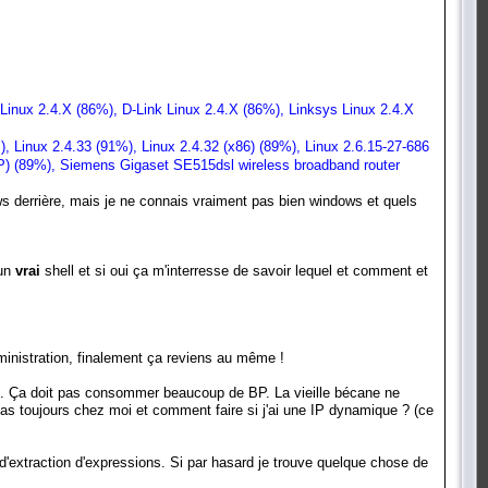
nux 2.4.X (86%), D-Link Linux 2.4.X (86%), Linksys Linux 2.4.X
Linux 2.4.33 (91%), Linux 2.4.32 (x86) (89%), Linux 2.6.15-27-686
MP) (89%), Siemens Gigaset SE515dsl wireless broadband router
dows derrière, mais je ne connais vraiment pas bien windows et quels
'un
vrai
shell et si oui ça m'interresse de savoir lequel et comment et
administration, finalement ça reviens au même !
g). Ça doit pas consommer beaucoup de BP. La vieille bécane ne
s pas toujours chez moi et comment faire si j'ai une IP dynamique ? (ce
'extraction d'expressions. Si par hasard je trouve quelque chose de