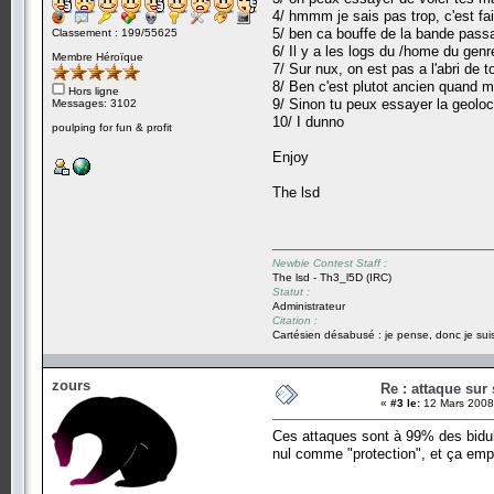
4/ hmmm je sais pas trop, c'est fa
5/ ben ca bouffe de la bande passan
Classement : 199/55625
6/ Il y a les logs du /home du genr
Membre Héroïque
7/ Sur nux, on est pas a l'abri de 
8/ Ben c'est plutot ancien quand m
Hors ligne
9/ Sinon tu peux essayer la geoloc
Messages: 3102
10/ I dunno
poulping for fun & profit
Enjoy
The lsd
Newbie Contest Staff :
The lsd - Th3_l5D (IRC)
Statut :
Administrateur
Citation :
Cartésien désabusé : je pense, donc je suis
zours
Re : attaque sur 
«
#3 le:
12 Mars 2008
Ces attaques sont à 99% des bidules
nul comme "protection", et ça empê