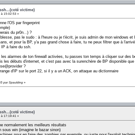
ssh...(coté victime)
 à 15:02:53 »
ne l'OS par fingerprint
emple)
herais du pr0n...) ?
aiblesse, pas le sudo : à l'heure ou je t'écrit, je suis admin de mon windows et
ans, et pour la BP, y'a pas grand chose à faire, tu ne peux filtrer que à l'ar
 IP à faire du ssh.
ses les alarmes de ton firewall activées, tu passes ton temps à cliquer sur des 
s les débuts d'internet, et c'est pas avec la surenchère de BP disponible que
use@provider ?
 range d'IP sur le port 22, si il y a un ACK, on attaque au dictionnaire
55 par Spaulding
»
ssh...(coté victime)
 à 17:19:41 »
e normalement les meilleurs résultats
h sous win (imagine le bazar sinon)
chines pour en faire des zombies par exemple, ou juste pour l'exploit techni