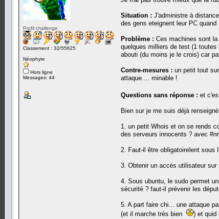
Situation :
J'administre à distance
des gens eteignent leur PC quand 
Profil challenge
Problème :
Ces machines sont la c
quelques milliers de test (1 toute
Classement : 32/55625
abouti (du moins je le crois) car p
Néophyte
Contre-mesures :
un petit tout su
Hors ligne
attaque.... minable !
Messages: 44
Questions sans réponse :
et c'es
Bien sur je me suis déjà renseign
1. un petit Whois et on se rends c
des serveurs innocents ? avec #nm
2. Faut-il être obligatoirelent sous
3. Obtenir un accès utilisateur sur 
4. Sous ubuntu, le sudo permet une
sécurité ? faut-il prévenir les dép
5. A part faire chi... une attaque
(et il marche très bien
) et qui