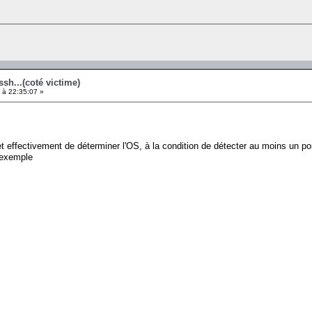
ssh...(coté victime)
 à 22:35:07 »
t effectivement de déterminer l'OS, à la condition de détecter au moins un port 
n exemple