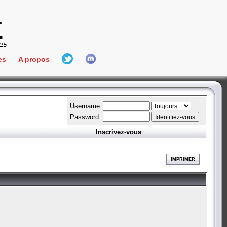
es
A propos
L'équipe
e Connect
Hall Of Fame
Username:
Password:
Inscrivez-vous
aires
ment
IMPRIMER
es
bateur