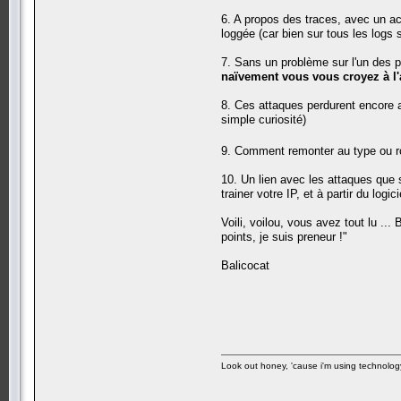
6. A propos des traces, avec un accè
loggée (car bien sur tous les logs s
7. Sans un problème sur l'un des po
naïvement vous vous croyez à l'a
8. Ces attaques perdurent encore a
simple curiosité)
9. Comment remonter au type ou rob
10. Un lien avec les attaques que 
trainer votre IP, et à partir du lo
Voili, voilou, vous avez tout lu ..
points, je suis preneur !"
Balicocat
Look out honey, 'cause i'm using technolog