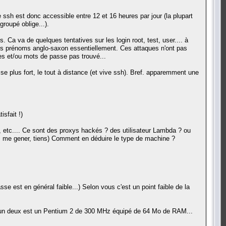
e ssh est donc accessible entre 12 et 16 heures par jour (la plupart
roupé oblige...).
 Ca va de quelques tentatives sur les login root, test, user.... à
, des prénoms anglo-saxon essentiellement. Ces attaques n'ont pas
tes et/ou mots de passe pas trouvé...
asse plus fort, le tout à distance (et vive ssh). Bref. apparemment une
sfait !)
d, etc.... Ce sont des proxys hackés ? des utilisateur Lambda ? ou
s me gener, tiens) Comment en déduire le type de machine ?
e est en général faible...) Selon vous c'est un point faible de la
x (l'un deux est un Pentium 2 de 300 MHz équipé de 64 Mo de RAM...