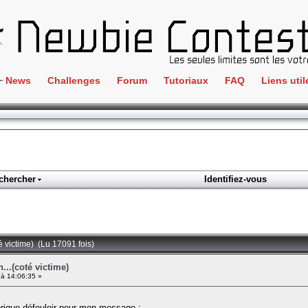
News
Challenges
Forum
Tutoriaux
FAQ
Liens util
Crackme
IRC
ClientSide
Newbi
Cryptographie
Liens
Forensics
chercher
Identifiez-vous
Parten
Hacking
Régle
Logique
Goodi
Programmation
té victime) (Lu 17091 fois)
L'incu
Stéganographie
...(coté victime)
à 14:06:35 »
Wargame
Tous les challenges
brique défouloir pour mon message :