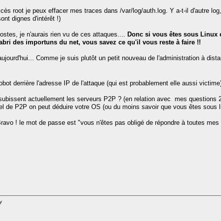
s root je peux effacer mes traces dans /var/log/auth.log. Y a-t-il d'autre log, a
ont dignes d'intérêt !)
stes, je n'aurais rien vu de ces attaques....
Donc si vous êtes sous Linux et
bri des importuns du net, vous savez ce qu'il vous reste à faire !!
ujourd'hui... Comme je suis plutôt un petit nouveau de l'administration à dist
ot derrière l'adresse IP de l'attaque (qui est probablement elle aussi victime
subissent actuellement les serveurs P2P ? (en relation avec mes questions 2 
giciel de P2P on peut déduire votre OS (ou du moins savoir que vous êtes sous l
. Bravo ! le mot de passe est "vous n'êtes pas obligé de répondre à toutes mes
y