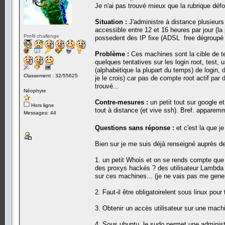
Je n'ai pas trouvé mieux que la rubrique déf
Situation :
J'administre à distance plusieurs
accessible entre 12 et 16 heures par jour (l
Profil challenge
possedent des IP fixe (ADSL free dégroupé o
Problème :
Ces machines sont la cible de t
quelques tentatives sur les login root, test, 
(alphabétique la plupart du temps) de login
Classement : 32/55625
je le crois) car pas de compte root actif par
trouvé...
Néophyte
Contre-mesures :
un petit tout sur google et
Hors ligne
tout à distance (et vive ssh). Bref. apparem
Messages: 44
Questions sans réponse :
et c'est la que je
Bien sur je me suis déjà renseigné auprès d
1. un petit Whois et on se rends compte que l
des proxys hackés ? des utilisateur Lambda
sur ces machines... (je ne vais pas me gene
2. Faut-il être obligatoirelent sous linux pou
3. Obtenir un accès utilisateur sur une machin
4. Sous ubuntu, le sudo permet une administ