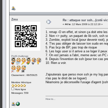
Zmx
Re : attaque sur ssh...(coté vi
«
#4 le:
12 Mars 2008 à 22:12:19 »
1. nmap -O en effet, et sinon ça doit etre les
2. Non => putty, un paquet de lib ssh, ssh 
3. Zombie, exploit local (pour devenir root), 
4. T'es pas obliger de laisser ton sudo en no
5. Pas bcp de BP, pas trop de risque
6. Les logs user si il arrive a se loger il peux
7. On est jamais a l'abri, meme avec un PC q
Profil challenge
8. Depuis l'invention de ssh (pour ton cas pr
10. Rien a voir.
J'ajouterais que perso mon ssh je my log par 
Classement : 88/55625
n'as pas le droit de se loguer)
Néamoins je déconseille l'usage d'agent (ssh-
Membre Héroïque
Hors ligne
Messages: 559
How to...