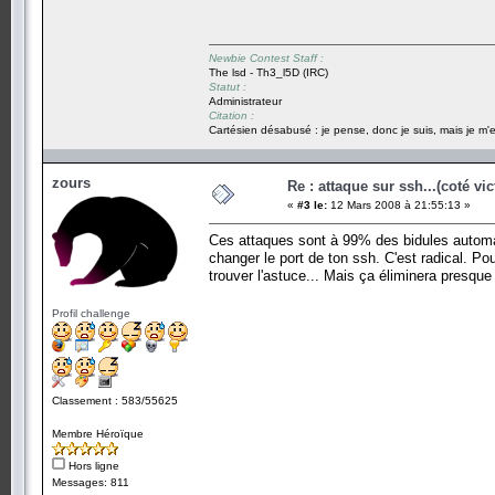
Newbie Contest Staff :
The lsd - Th3_l5D (IRC)
Statut :
Administrateur
Citation :
Cartésien désabusé : je pense, donc je suis, mais je m'e
zours
Re : attaque sur ssh...(coté vi
«
#3 le:
12 Mars 2008 à 21:55:13 »
Ces attaques sont à 99% des bidules automati
changer le port de ton ssh. C'est radical. Po
trouver l'astuce... Mais ça éliminera presque 
Profil challenge
Classement : 583/55625
Membre Héroïque
Hors ligne
Messages: 811