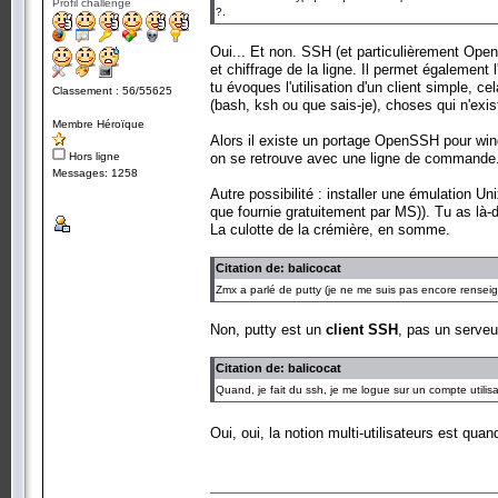
Profil challenge
?.
Oui... Et non. SSH (et particulièrement Open
et chiffrage de la ligne. Il permet également
tu évoques l'utilisation d'un client simple, ce
Classement : 56/55625
(bash, ksh ou que sais-je), choses qui n'exis
Membre Héroïque
Alors il existe un portage OpenSSH pour wind
Hors ligne
on se retrouve avec une ligne de commande.
Messages: 1258
Autre possibilité : installer une émulation Un
que fournie gratuitement par MS)). Tu as là-
La culotte de la crémière, en somme.
Citation de: balicocat
Zmx a parlé de putty (je ne me suis pas encore renseigné
Non, putty est un
client SSH
, pas un serveu
Citation de: balicocat
Quand, je fait du ssh, je me logue sur un compte utilis
Oui, oui, la notion multi-utilisateurs est q