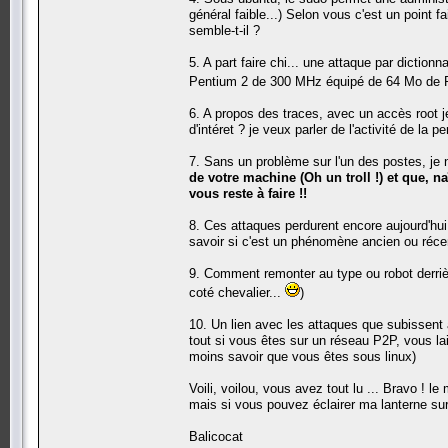
général faible...) Selon vous c'est un point f
semble-t-il ?
5. A part faire chi... une attaque par dictio
Pentium 2 de 300 MHz équipé de 64 Mo de R
6. A propos des traces, avec un accès root je 
d'intéret ? je veux parler de l'activité de la 
7. Sans un problème sur l'un des postes, je n
de votre machine (Oh un troll !) et que, 
vous reste à faire !!
8. Ces attaques perdurent encore aujourd'hui.
savoir si c'est un phénomène ancien ou récen
9. Comment remonter au type ou robot derrièr
coté chevalier...
)
10. Un lien avec les attaques que subissent
tout si vous êtes sur un réseau P2P, vous lai
moins savoir que vous êtes sous linux)
Voili, voilou, vous avez tout lu ... Bravo ! 
mais si vous pouvez éclairer ma lanterne sur 
Balicocat