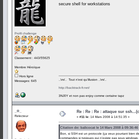
secure shell for workstations
Profil challenge
Classement : 443/55625
Membre Héroïque
Hors ligne
..\m/.. Tout n'est qu'illusion ..\m/..
Messages: 645
http://backtrack-fr.net/
3NJ0Y et non pas enjoy comme certaine tapz
_o_
Re : Re : Re : attaque sur ssh...(
Relecteur
«
#11 le:
14 Mars 2008 à 14:51:35 »
Citation de: balicocat le 14 Mars 2008 à 09:36:46
Bon, si SSH est un protocole (ça veux pourtant bien di
commandes si typiques qui n'existe pas sous windows (e