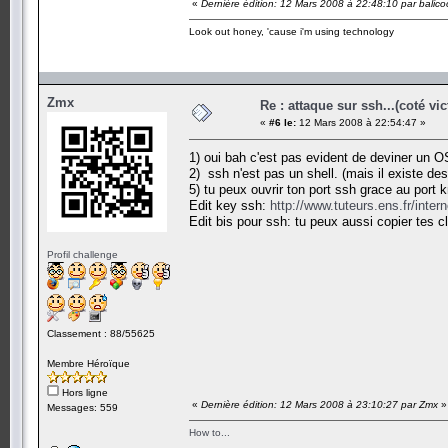
«
Dernière édition: 12 Mars 2008 à 22:48:10 par balico
Look out honey, 'cause i'm using technology
Zmx
Re : attaque sur ssh...(coté vi
«
#6 le:
12 Mars 2008 à 22:54:47 »
1) oui bah c'est pas evident de deviner un 
2) ssh n'est pas un shell. (mais il existe 
5) tu peux ouvrir ton port ssh grace au port 
Edit key ssh:
http://www.tuteurs.ens.fr/inter
Edit bis pour ssh: tu peux aussi copier tes c
Profil challenge
Classement : 88/55625
Membre Héroïque
Hors ligne
«
Dernière édition: 12 Mars 2008 à 23:10:27 par Zmx
»
Messages: 559
How to...