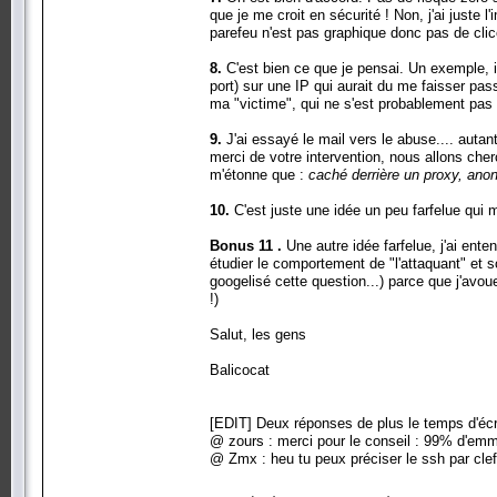
que je me croit en sécurité ! Non, j'ai juste l
parefeu n'est pas graphique donc pas de clic
8.
C'est bien ce que je pensai. Un exemple, 
port) sur une IP qui aurait du me faisser pas
ma "victime", qui ne s'est probablement pas
9.
J'ai essayé le mail vers le abuse.... autant
merci de votre intervention, nous allons cher
m'étonne que :
caché derrière un proxy, an
10.
C'est juste une idée un peu farfelue qui 
Bonus 11 .
Une autre idée farfelue, j'ai ente
étudier le comportement de "l'attaquant" et 
googelisé cette question...) parce que j'avou
!)
Salut, les gens
Balicocat
[EDIT] Deux réponses de plus le temps d'éc
@ zours : merci pour le conseil : 99% d'em
@ Zmx : heu tu peux préciser le ssh par clef