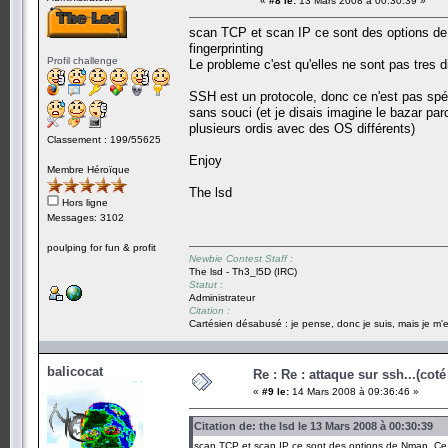
«
#8 le:
13 Mars 2008 à 00:30:39 »
scan TCP et scan IP ce sont des options de N
fingerprinting
Profil challenge
Le probleme c'est qu'elles ne sont pas tres d
SSH est un protocole, donc ce n'est pas spé
sans souci (et je disais imagine le bazar par
plusieurs ordis avec des OS différents)
Classement : 199/55625
Enjoy
Membre Héroïque
The lsd
Hors ligne
Messages: 3102
poulping for fun & profit
Newbie Contest Staff :
The lsd - Th3_l5D (IRC)
Statut :
Administrateur
Citation :
Cartésien désabusé : je pense, donc je suis, mais je m'e
balicocat
Re : Re : attaque sur ssh...(coté
«
#9 le:
14 Mars 2008 à 09:36:46 »
Citation de: the lsd le 13 Mars 2008 à 00:30:39
scan TCP et scan IP ce sont des options de Nmap. Ce son