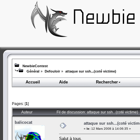
NewbieContest
Général
»
Defouloir
»
attaque sur ssh...(coté victime)
Accueil
Aide
Rechercher
Pages: [
1
]
Auteur
Fil de discussion: attaque sur ssh...(coté victime)
balicocat
attaque sur ssh...(coté victim
«
le:
12 Mars 2008 à 14:06:35 »
Salut à tous,