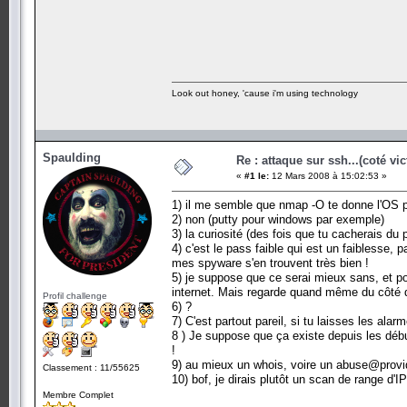
Look out honey, 'cause i'm using technology
Spaulding
Re : attaque sur ssh...(coté vi
«
#1 le:
12 Mars 2008 à 15:02:53 »
1) il me semble que nmap -O te donne l'OS pa
2) non (putty pour windows par exemple)
3) la curiosité (des fois que tu cacherais du p
4) c'est le pass faible qui est un faiblesse, 
mes spyware s'en trouvent très bien !
5) je suppose que ce serai mieux sans, et pou
internet. Mais regarde quand même du côté de
Profil challenge
6) ?
7) C'est partout pareil, si tu laisses les ala
8 ) Je suppose que ça existe depuis les débu
!
9) au mieux un whois, voire un abuse@provi
Classement : 11/55625
10) bof, je dirais plutôt un scan de range d'IP
Membre Complet