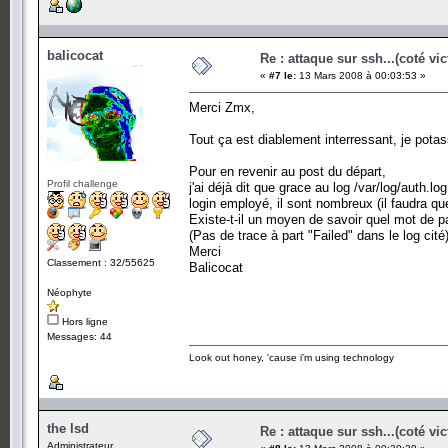
balicocat
Re : attaque sur ssh...(coté vi
«
#7 le:
13 Mars 2008 à 00:03:53 »
Merci Zmx,
Tout ça est diablement interressant, je potas
Pour en revenir au post du départ,
Profil challenge
j'ai déjà dit que grace au log /var/log/auth.lo
login employé, il sont nombreux (il faudra que
Existe-t-il un moyen de savoir quel mot de p
(Pas de trace à part "Failed" dans le log cité
Merci
Classement : 32/55625
Balicocat
Néophyte
Hors ligne
Messages: 44
Look out honey, 'cause i'm using technology
the lsd
Re : attaque sur ssh...(coté vi
Administrateur