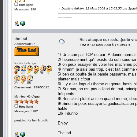
Hors ligne
«
Dernière édition: 12 Mars 2008 à 15:05:55 par Spaul
Messages: 190
---------------
the lsd
Re : attaque sur ssh...(coté vi
Administrateur
«
#2 le:
12 Mars 2008 à 17:19:41 »
1/ Un scan par TCP ou par IP donne normalem
2/ heureusement qu'il existe du ssh sous win
Profil challenge
3/ on peux essayer de voler tes machines pou
4/ hmmm je sais pas trop, c'est fait comme ca
5/ ben ca bouffe de la bande passante, mais c
planter mais c'tout
6/ Il y a les logs du /home du genre .bash_hi
Classement : 199/55625
7/ Sur nux, on est pas a l'abri de tout, prin
fréquents.
Membre Héroïque
8/ Ben c'est plutot ancien quand meme, depui
9/ Sinon tu peux essayer la geolocalisation 
Hors ligne
fiable
Messages: 3102
10/ I dunno
poulping for fun & profit
Enjoy
The lsd