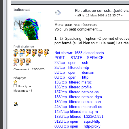
balicocat
Re : attaque sur ssh...(coté vi
«
#5 le:
12 Mars 2008 à 22:35:07 »
Merci pour vos réponses
Voici un petit complément....
1.
@ Spaulding :
l'option -O permet effectiv
port fermé (si j'ai bien tout lu le man) Les r
Profil challenge
Not shown: 1683 closed ports
PORT STATE SERVICE
22/tcp open ssh
25/tcp filtered smtp
Classement : 32/55625
53/tcp open domain
80/tcp open http
Néophyte
135/tcp filtered msrpc
Hors ligne
136/tcp filtered profile
Messages: 44
137/tcp filtered netbios-ns
138/tcp filtered netbios-dgm
139/tcp filtered netbios-ssn
445/tcp filtered microsoft-ds
1434/tcp filtered ms-sql-m
1720/tcp filtered H.323/Q.931
3128/tcp open squid-http
8080/tcp open http-proxy