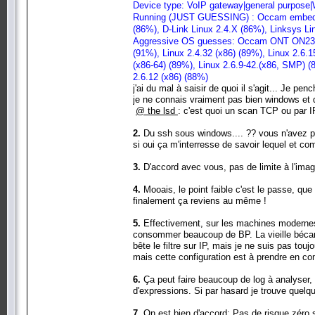
Device type: VoIP gateway|general purpose|
Running (JUST GUESSING) : Occam embedded
(86%), D-Link Linux 2.4.X (86%), Linksys Li
Aggressive OS guesses: Occam ONT ON2342 V
(91%), Linux 2.4.32 (x86) (89%), Linux 2.6.
(x86-64) (89%), Linux 2.6.9-42.(x86, SMP) (
2.6.12 (x86) (88%)
j'ai du mal à saisir de quoi il s'agit... Je p
je ne connais vraiment pas bien windows et qu
@ the lsd
: c'est quoi un scan TCP ou par I
2.
Du ssh sous windows.... ?? vous n'avez pa
si oui ça m'interresse de savoir lequel et co
3.
D'accord avec vous, pas de limite à l'imag
4.
Mooais, le point faible c'est le passe, que 
finalement ça reviens au même !
5.
Effectivement, sur les machines modernes c
consommer beaucoup de BP. La vieille bécane
bête le filtre sur IP, mais je ne suis pas tou
mais cette configuration est à prendre en co
6.
Ça peut faire beaucoup de log à analyser,
d'expressions. Si par hasard je trouve quelqu
7.
On est bien d'accord: Pas de risque zéro s