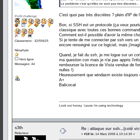
Le probleme c'est qu'elles ne sont pas tres discretes...
C'est quoi pas très discrètes ? plein d'IP de l
Profil challenge
Bon, si SSH est un protocole (ça veux pourtan
classique avec toutes ces bonnes commandes 
Comment est-il possible d'avoir la même ch
Si je tente de me connecter par ssh vers un 
Classement : 32/55625
encore renseigné sur ce logiciel, mais j'imagi
Néophyte
Quand, je fait du ssh, je me logue sur un co
Hors ligne
ma question con mais je n'ai pas appris l'info
Messages: 44
rembourser la licence de Vista vendue de f
nulles !)
Heureusement que windasm existe toujours et
A+
Balicocat
Look out honey, 'cause i'm using technology
s3th
Re : attaque sur ssh...(coté vi
Relecteur
«
#10 le:
14 Mars 2008 à 10:14:30 »