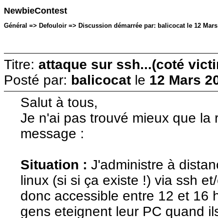
NewbieContest
Général => Defouloir => Discussion démarrée par: balicocat le 12 Mars
Titre:
attaque sur ssh...(coté vict
Posté par:
balicocat
le
12 Mars 20
Salut à tous,
Je n'ai pas trouvé mieux que la
message :
Situation :
J'administre à dista
linux (si si ça existe !) via ssh 
donc accessible entre 12 et 16 h
gens eteignent leur PC quand il