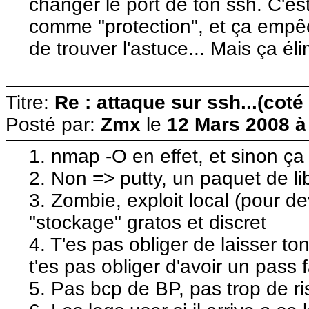
changer le port de ton ssh. C'est
comme "protection", et ça empêc
de trouver l'astuce... Mais ça él
Titre:
Re : attaque sur ssh...(coté
Posté par:
Zmx
le
12 Mars 2008 à
1. nmap -O en effet, et sinon ça 
2. Non => putty, un paquet de l
3. Zombie, exploit local (pour dev
"stockage" gratos et discret
4. T'es pas obliger de laisser t
t'es pas obliger d'avoir un pass f
5. Pas bcp de BP, pas trop de r