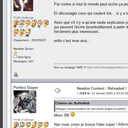
Par contre si tout le monde peut ecrire ça p
Et décourager ceux qui veulent lire... si y a to
Profil challenge
Alors que s'il n'y a qu'une seule explication 
qui peuvent l'écrire (eventuellement à partir
forcément plus interessant...
Classement : 293/55625
enfin c'est mon avis...
Membre Senior
Hors ligne
Messages: 307
Non au langage SMS !!!
http://sms.informatiquefrance.
Perfect Slayer
Newbie Contest : Reloaded !
«
#125 le:
22 Janvier 2006 à 20:20:30
Citation de: BufferBob
Ofrappe nerveusement de ses petits doigts boudinés
Merci BB
Profil challenge
Nan mais sinon je trouve l'idée super ! Affic