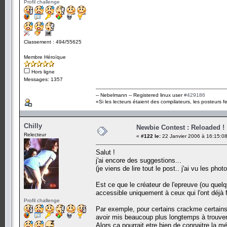
Profil challenge
Classement : 494/55625
Membre Héroïque
Hors ligne
Messages: 1357
-- Nebelmann -- Registered linux user
#429186
«Si les lecteurs étaient des compilateurs, les posteurs fe
Chilly
Newbie Contest : Reloaded !
Relecteur
«
#122 le:
22 Janvier 2006 à 16:15:08
Salut !
j'ai encore des suggestions...
(je viens de lire tout le post.. j'ai vu les phot
Est ce que le créateur de l'epreuve (ou quelqu'
accessible uniquement à ceux qui l'ont déjà f
Profil challenge
Par exemple, pour certains crackme certains 
avoir mis beaucoup plus longtemps à trouve
Alors ça pourrait etre bien de connaitre la m