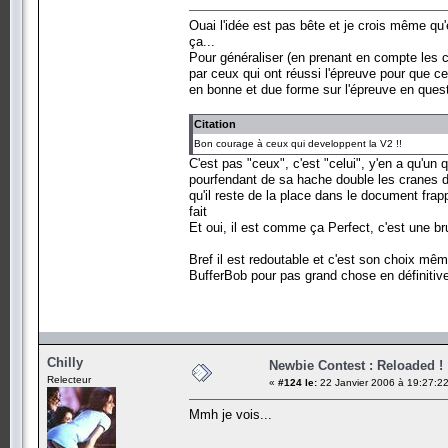
Ouai l'idée est pas bête et je crois même qu
ça...
Pour généraliser (en prenant en compte les c
par ceux qui ont réussi l'épreuve pour que c
en bonne et due forme sur l'épreuve en quest
Citation
Bon courage à ceux qui developpent la V2 !!
C'est pas "ceux", c'est "celui", y'en a qu'un 
pourfendant de sa hache double les cranes de 
qu'il reste de la place dans le document frap
fait
Et oui, il est comme ça Perfect, c'est une b
Bref il est redoutable et c'est son choix même
BufferBob pour pas grand chose en définitive,
Chilly
Newbie Contest : Reloaded !
Relecteur
«
#124 le:
22 Janvier 2006 à 19:27:22
Mmh je vois...