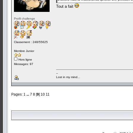
Tout a fait
Profil challenge
Classement : 248/55625
Membre Junior
Hors ligne
Messages: 97
--
Lost in my mind...
Pages:
1
...
7
8
[
9
]
10
11