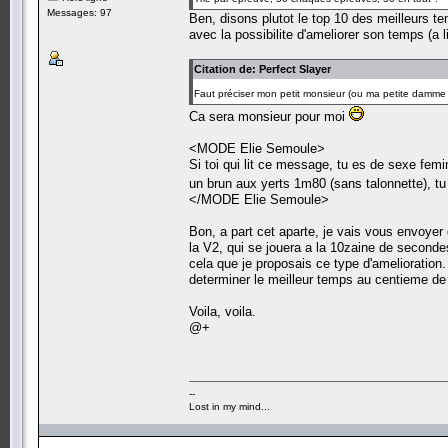
Messages: 97
Ben, disons plutot le top 10 des meilleurs 
avec la possibilite d'ameliorer son temps (a 
Citation de: Perfect Slayer
Faut préciser mon petit monsieur (ou ma petite damm
Ca sera monsieur pour moi
<MODE Elie Semoule>
Si toi qui lit ce message, tu es de sexe femin
un brun aux yerts 1m80 (sans talonnette), 
</MODE Elie Semoule>
Bon, a part cet aparte, je vais vous envoye
la V2, qui se jouera a la 10zaine de second
cela que je proposais ce type d'amelioration.
determiner le meilleur temps au centieme de
Voila, voila.
@+
--
Lost in my mind...