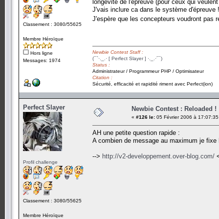
longévité de l'épreuve (pour ceux qui veulen
J'vais inclure ca dans le système d'épreuve 
J'espère que les concepteurs voudront pas re
Classement : 3080/55625
Membre Héroïque
Newbie Contest Staff :
Hors ligne
(¯`·._.· [ Perfect Slayer ] ·._.·´¯)
Messages: 1974
Status :
Administrateur / Programmeur PHP / Optimisateur
Citation :
Sécurité, efficacité et rapidité riment avec Perfect(ion)
Perfect Slayer
Newbie Contest : Reloaded !
«
#126 le:
05 Février 2006 à 17:07:35
AH une petite question rapide :
A combien de message au maximum je fixe la 
-->
http://v2-developpement.over-blog.com/
<
Profil challenge
Classement : 3080/55625
Membre Héroïque