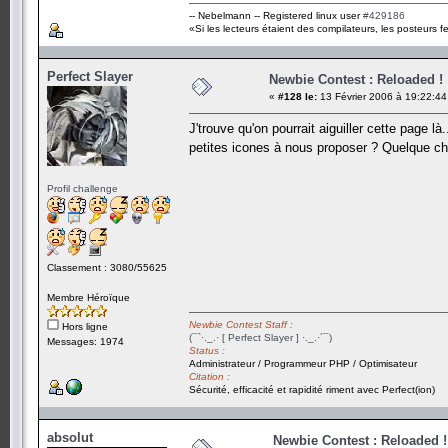
-- Nebelmann -- Registered linux user
#429186
«Si les lecteurs étaient des compilateurs, les posteurs fe
Perfect Slayer
Newbie Contest : Reloaded !
«
#128 le:
13 Février 2006 à 19:22:44
J'trouve qu'on pourrait aiguiller cette page là
petites icones à nous proposer ? Quelque cho
Profil challenge
Classement : 3080/55625
Membre Héroïque
Newbie Contest Staff :
Hors ligne
(¯`·._.· [ Perfect Slayer ] ·._.·´¯)
Messages: 1974
Status :
Administrateur / Programmeur PHP / Optimisateur
Citation :
Sécurité, efficacité et rapidité riment avec Perfect(ion)
absolut
Newbie Contest : Reloaded !