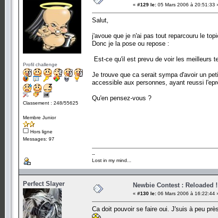
«
#129 le:
05 Mars 2006 à 20:51:33 
Salut,
j'avoue que je n'ai pas tout reparcouru le to
Donc je la pose ou repose :
Est-ce qu'il est prevu de voir les meilleur
Profil challenge
Je trouve que ca serait sympa d'avoir un peti
accessible aux personnes, ayant reussi l'epr
Qu'en pensez-vous ?
Classement : 248/55625
Membre Junior
Hors ligne
Messages: 97
--
Lost in my mind...
Perfect Slayer
Newbie Contest : Reloaded !
«
#130 le:
06 Mars 2006 à 16:22:44 
Ca doit pouvoir se faire oui. J'suis à peu pr