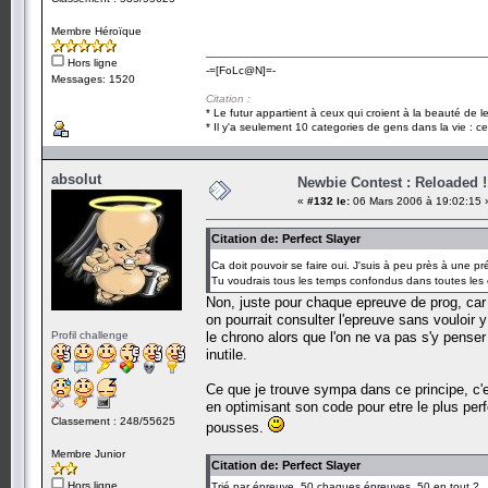
Membre Héroïque
Hors ligne
-=[FoLc@N]=-
Messages: 1520
Citation :
* Le futur appartient à ceux qui croient à la beauté de 
* Il y'a seulement 10 categories de gens dans la vie : ce
absolut
Newbie Contest : Reloaded !
«
#132 le:
06 Mars 2006 à 19:02:15 
Citation de: Perfect Slayer
Ca doit pouvoir se faire oui. J'suis à peu près à une 
Tu voudrais tous les temps confondus dans toutes les
Non, juste pour chaque epreuve de prog, car 
on pourrait consulter l'epreuve sans vouloir 
Profil challenge
le chrono alors que l'on ne va pas s'y pense
inutile.
Ce que je trouve sympa dans ce principe, c'
en optimisant son code pour etre le plus per
Classement : 248/55625
pousses.
Membre Junior
Citation de: Perfect Slayer
Hors ligne
Trié par épreuve, 50 chaques épreuves, 50 en tout ?