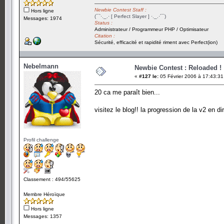
Newbie Contest Staff :
Hors ligne
(¯`·._.· [ Perfect Slayer ] ·._.·´¯)
Messages: 1974
Status :
Administrateur / Programmeur PHP / Optimisateur
Citation :
Sécurité, efficacité et rapidité riment avec Perfect(ion)
Nebelmann
Newbie Contest : Reloaded !
«
#127 le:
05 Février 2006 à 17:43:31
20 ca me paraît bien...
visitez le blog!! la progression de la v2 en di
Profil challenge
Classement : 494/55625
Membre Héroïque
Hors ligne
Messages: 1357