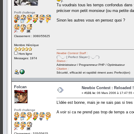
).
Tu voudrais tous les temps confondus dans t
préciser mon petit monsieur (ou ma petite
Profil challenge
Sinon les autres vous en pensez quoi ?
Classement : 3080/55625
Membre Héroïque
Newbie Contest Staff :
Hors ligne
(¯`·._.· [ Perfect Slayer ] ·._.·´¯)
Messages: 1974
Status :
Administrateur / Programmeur PHP / Optimisateur
Citation :
Sécurité, efficacité et rapidité riment avec Perfect(ion)
Folcan
Newbie Contest : Reloaded !
«
#131 le:
06 Mars 2006 à 17:47:55 
L'idée est bonne, mais je ne sais pas si tres u
Profil challenge
A voir si ca ne prend pas trop de temps a cod
Classement : 535/55625