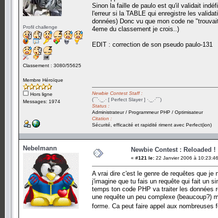
Sinon la faille de paulo est qu'il validait i
l'erreur si la TABLE qui enregistre les valida
données) Donc vu que mon code ne "trouvait" p
Profil challenge
4eme du classement je crois..)
EDIT : correction de son pseudo paulo-131
Classement : 3080/55625
Membre Héroïque
Newbie Contest Staff :
Hors ligne
(¯`·._.· [ Perfect Slayer ] ·._.·´¯)
Messages: 1974
Status :
Administrateur / Programmeur PHP / Optimisateur
Citation :
Sécurité, efficacité et rapidité riment avec Perfect(ion)
Nebelmann
Newbie Contest : Reloaded !
«
#121 le:
22 Janvier 2006 à 10:23:46
A vrai dire c'est le genre de requêtes que je 
j'imagine que tu fais un requête qui fait un
temps ton code PHP va traiter les données ré
une requête un peu complexe (beaucoup?) mai
forme. Ca peut faire appel aux nombreuses fo