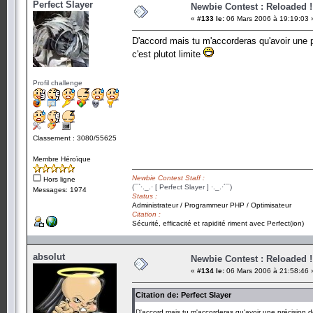
Perfect Slayer
Newbie Contest : Reloaded !
«
#133 le:
06 Mars 2006 à 19:19:03 
D'accord mais tu m'accorderas qu'avoir une 
c'est plutot limite
Profil challenge
Classement : 3080/55625
Membre Héroïque
Newbie Contest Staff :
Hors ligne
(¯`·._.· [ Perfect Slayer ] ·._.·´¯)
Messages: 1974
Status :
Administrateur / Programmeur PHP / Optimisateur
Citation :
Sécurité, efficacité et rapidité riment avec Perfect(ion)
absolut
Newbie Contest : Reloaded !
«
#134 le:
06 Mars 2006 à 21:58:46 
Citation de: Perfect Slayer
D'accord mais tu m'accorderas qu'avoir une précision d