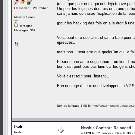
(mais que pour ceux qui ont déjà trouvé par
Classement : 293/55625
Ou pour les logiques des fois on a une parti
sans jamais connaitre l'explication de la répo
Membre Senior
(pour les hacking des fois on a le droit à une
Hors ligne
Messages: 307
Voila peut etre que c'est chiant à faire pour 
epreuves..
mais bon... peut etre que quelqu'un qui l'a fa
Et sinon une autre suggestion... un lien direc
bon c'est peut etre pas bien car les gens c
Voilà c'est tout pour l'instant...
Bon courage à ceux qui developpent la V2 !!
Non au langage SMS !!!
http://sms.informatiquefrance.
Invit
Newbie Contest : Reloaded !
Invité
«
#123 le:
22 Janvier 2006 à 18:33:27