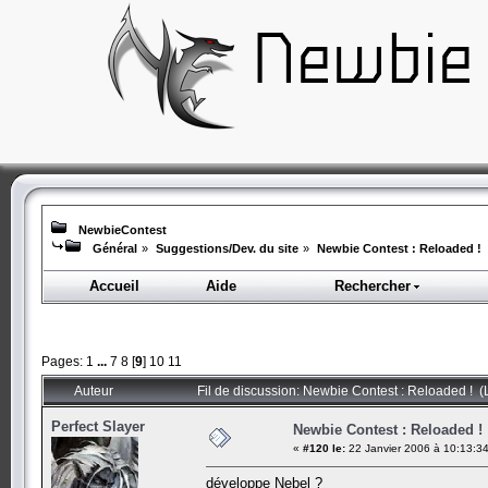
NewbieContest
Général
»
Suggestions/Dev. du site
»
Newbie Contest : Reloaded !
Accueil
Aide
Rechercher
Pages:
1
...
7
8
[
9
]
10
11
Auteur
Fil de discussion: Newbie Contest : Reloaded ! (
Perfect Slayer
Newbie Contest : Reloaded !
«
#120 le:
22 Janvier 2006 à 10:13:34
développe Nebel ?