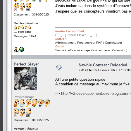
longévité de l'épreuve (pour ceux qui veulen
J'vais inclure ca dans le système d'épreuve 
J'espère que les concepteurs voudront pas re
Classement : 3080/55625
Membre Héroïque
Newbie Contest Staff :
Hors ligne
(¯`·._.· [ Perfect Slayer ] ·._.·´¯)
Messages: 1974
Status :
Administrateur / Programmeur PHP / Optimisateur
Citation :
Sécurité, efficacité et rapidité riment avec Perfect(ion)
Perfect Slayer
Newbie Contest : Reloaded !
«
#126 le:
05 Février 2006 à 17:07:35
AH une petite question rapide :
A combien de message au maximum je fixe la 
-->
http://v2-developpement.over-blog.com/
<
Profil challenge
Classement : 3080/55625
Membre Héroïque