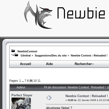
NewbieContest
Général
»
Suggestions/Dev. du site
»
Newbie Contest : Reloaded !
Accueil
Aide
Rechercher
Pages:
1
...
7
8
[
9
]
10
11
Auteur
Fil de discussion: Newbie Contest : Reloaded ! (
Perfect Slayer
Newbie Contest : Reloaded !
«
#120 le:
22 Janvier 2006 à 10:13:34
développe Nebel ?