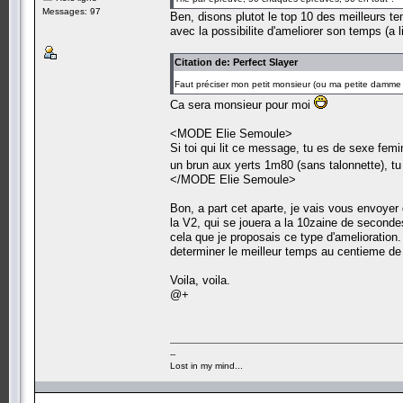
Messages: 97
Ben, disons plutot le top 10 des meilleurs 
avec la possibilite d'ameliorer son temps (a 
Citation de: Perfect Slayer
Faut préciser mon petit monsieur (ou ma petite damm
Ca sera monsieur pour moi
<MODE Elie Semoule>
Si toi qui lit ce message, tu es de sexe femin
un brun aux yerts 1m80 (sans talonnette), 
</MODE Elie Semoule>
Bon, a part cet aparte, je vais vous envoye
la V2, qui se jouera a la 10zaine de second
cela que je proposais ce type d'amelioration.
determiner le meilleur temps au centieme de
Voila, voila.
@+
--
Lost in my mind...