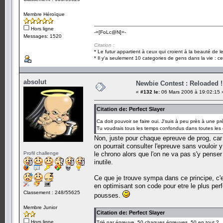
Membre Héroïque
Hors ligne
-=[FoLc@N]=-
Messages: 1520
Citation :
* Le futur appartient à ceux qui croient à la beauté de 
* Il y'a seulement 10 categories de gens dans la vie : ce
absolut
Newbie Contest : Reloaded !
«
#132 le:
06 Mars 2006 à 19:02:15 
Citation de: Perfect Slayer
Ca doit pouvoir se faire oui. J'suis à peu près à une 
Tu voudrais tous les temps confondus dans toutes les
Non, juste pour chaque epreuve de prog, car 
on pourrait consulter l'epreuve sans vouloir 
Profil challenge
le chrono alors que l'on ne va pas s'y pense
inutile.
Ce que je trouve sympa dans ce principe, c'
en optimisant son code pour etre le plus per
Classement : 248/55625
pousses.
Membre Junior
Citation de: Perfect Slayer
Hors ligne
Trié par épreuve, 50 chaques épreuves, 50 en tout ?