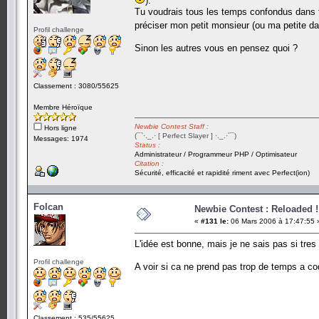
).
Tu voudrais tous les temps confondus dans t
préciser mon petit monsieur (ou ma petite
Profil challenge
Sinon les autres vous en pensez quoi ?
Classement : 3080/55625
Membre Héroïque
Newbie Contest Staff :
Hors ligne
(¯`·._.· [ Perfect Slayer ] ·._.·´¯)
Messages: 1974
Status :
Administrateur / Programmeur PHP / Optimisateur
Citation :
Sécurité, efficacité et rapidité riment avec Perfect(ion)
Folcan
Newbie Contest : Reloaded !
«
#131 le:
06 Mars 2006 à 17:47:55 
L'idée est bonne, mais je ne sais pas si tres u
Profil challenge
A voir si ca ne prend pas trop de temps a cod
Classement : 535/55625