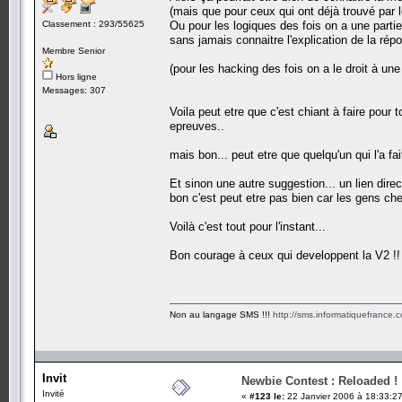
(mais que pour ceux qui ont déjà trouvé par
Classement : 293/55625
Ou pour les logiques des fois on a une parti
sans jamais connaitre l'explication de la répo
Membre Senior
(pour les hacking des fois on a le droit à une
Hors ligne
Messages: 307
Voila peut etre que c'est chiant à faire pour 
epreuves..
mais bon... peut etre que quelqu'un qui l'a fa
Et sinon une autre suggestion... un lien direc
bon c'est peut etre pas bien car les gens c
Voilà c'est tout pour l'instant...
Bon courage à ceux qui developpent la V2 !!
Non au langage SMS !!!
http://sms.informatiquefrance.
Invit
Newbie Contest : Reloaded !
Invité
«
#123 le:
22 Janvier 2006 à 18:33:27