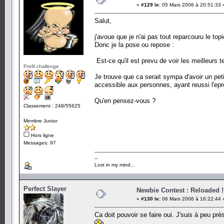
«
#129 le:
05 Mars 2006 à 20:51:33 
Salut,
j'avoue que je n'ai pas tout reparcouru le to
Donc je la pose ou repose :
Est-ce qu'il est prevu de voir les meilleur
Profil challenge
Je trouve que ca serait sympa d'avoir un peti
accessible aux personnes, ayant reussi l'epr
Qu'en pensez-vous ?
Classement : 248/55625
Membre Junior
Hors ligne
Messages: 97
--
Lost in my mind...
Perfect Slayer
Newbie Contest : Reloaded !
«
#130 le:
06 Mars 2006 à 16:22:44 
Ca doit pouvoir se faire oui. J'suis à peu pr