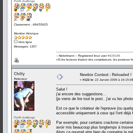
Profil challenge
Classement : 494/55625
Membre Héroïque
Hors ligne
Messages: 1357
-- Nebelmann -- Registered linux user
#429186
«Si les lecteurs étaient des compilateurs, les posteurs fe
Chilly
Newbie Contest : Reloaded !
Relecteur
«
#122 le:
22 Janvier 2006 à 16:15:08
Salut !
j'ai encore des suggestions...
(je viens de lire tout le post.. j'ai vu les phot
Est ce que le créateur de l'epreuve (ou quelqu'
accessible uniquement à ceux qui l'ont déjà f
Profil challenge
Par exemple, pour certains crackme certains 
avoir mis beaucoup plus longtemps à trouve
Alors ça pourrait etre bien de connaitre la m