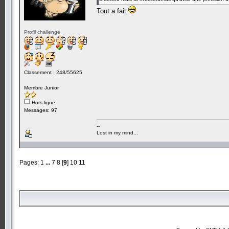
Tout a fait
Profil challenge
Classement : 248/55625
Membre Junior
Hors ligne
Messages: 97
--
Lost in my mind...
Pages:
1
...
7
8
[
9
]
10
11