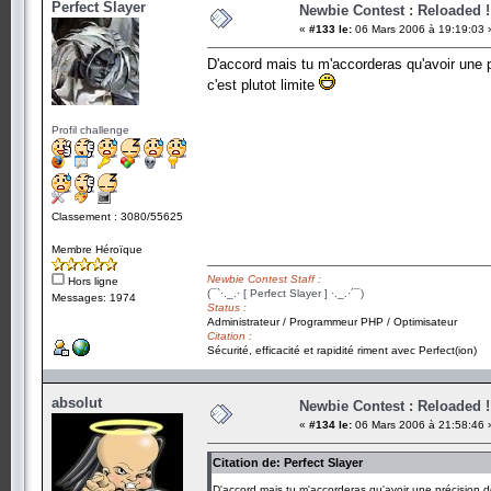
Perfect Slayer
Newbie Contest : Reloaded !
«
#133 le:
06 Mars 2006 à 19:19:03 
D'accord mais tu m'accorderas qu'avoir une 
c'est plutot limite
Profil challenge
Classement : 3080/55625
Membre Héroïque
Newbie Contest Staff :
Hors ligne
(¯`·._.· [ Perfect Slayer ] ·._.·´¯)
Messages: 1974
Status :
Administrateur / Programmeur PHP / Optimisateur
Citation :
Sécurité, efficacité et rapidité riment avec Perfect(ion)
absolut
Newbie Contest : Reloaded !
«
#134 le:
06 Mars 2006 à 21:58:46 
Citation de: Perfect Slayer
D'accord mais tu m'accorderas qu'avoir une précision d