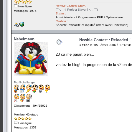
Newbie Contest Staff :
Hors ligne
(¯`·._.· [ Perfect Slayer ] ·._.·´¯)
Messages: 1974
Status :
Administrateur / Programmeur PHP / Optimisateur
Citation :
Sécurité, efficacité et rapidité riment avec Perfect(ion)
Nebelmann
Newbie Contest : Reloaded !
«
#127 le:
05 Février 2006 à 17:43:31
20 ca me paraît bien...
visitez le blog!! la progression de la v2 en di
Profil challenge
Classement : 494/55625
Membre Héroïque
Hors ligne
Messages: 1357