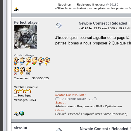
-- Nebelmann -- Registered linux user
#429186
«Si les lecteurs étaient des compilateurs, les posteurs fe
Perfect Slayer
Newbie Contest : Reloaded !
«
#128 le:
13 Février 2006 à 19:22:44
J'trouve qu'on pourrait aiguiller cette page là
petites icones à nous proposer ? Quelque cho
Profil challenge
Classement : 3080/55625
Membre Héroïque
Newbie Contest Staff :
Hors ligne
(¯`·._.· [ Perfect Slayer ] ·._.·´¯)
Messages: 1974
Status :
Administrateur / Programmeur PHP / Optimisateur
Citation :
Sécurité, efficacité et rapidité riment avec Perfect(ion)
absolut
Newbie Contest : Reloaded !