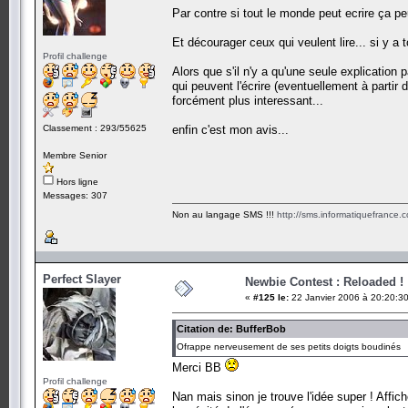
Par contre si tout le monde peut ecrire ça p
Et décourager ceux qui veulent lire... si y a to
Profil challenge
Alors que s'il n'y a qu'une seule explication 
qui peuvent l'écrire (eventuellement à partir
forcément plus interessant...
Classement : 293/55625
enfin c'est mon avis...
Membre Senior
Hors ligne
Messages: 307
Non au langage SMS !!!
http://sms.informatiquefrance.
Perfect Slayer
Newbie Contest : Reloaded !
«
#125 le:
22 Janvier 2006 à 20:20:30
Citation de: BufferBob
Ofrappe nerveusement de ses petits doigts boudinés
Merci BB
Profil challenge
Nan mais sinon je trouve l'idée super ! Affic