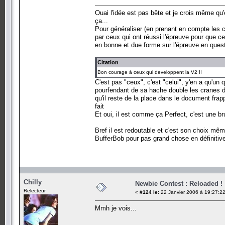
Ouai l'idée est pas bête et je crois même qu
ça...
Pour généraliser (en prenant en compte les c
par ceux qui ont réussi l'épreuve pour que c
en bonne et due forme sur l'épreuve en quest
Citation
Bon courage à ceux qui developpent la V2 !!
C'est pas "ceux", c'est "celui", y'en a qu'un 
pourfendant de sa hache double les cranes de 
qu'il reste de la place dans le document frap
fait
Et oui, il est comme ça Perfect, c'est une b
Bref il est redoutable et c'est son choix même
BufferBob pour pas grand chose en définitive,
Chilly
Newbie Contest : Reloaded !
Relecteur
«
#124 le:
22 Janvier 2006 à 19:27:22
Mmh je vois...