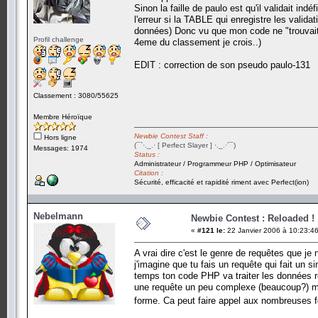
Sinon la faille de paulo est qu'il validait i
l'erreur si la TABLE qui enregistre les valida
données) Donc vu que mon code ne "trouvait" p
Profil challenge
4eme du classement je crois..)
EDIT : correction de son pseudo paulo-131
Classement : 3080/55625
Membre Héroïque
Newbie Contest Staff :
Hors ligne
(¯`·._.· [ Perfect Slayer ] ·._.·´¯)
Messages: 1974
Status :
Administrateur / Programmeur PHP / Optimisateur
Citation :
Sécurité, efficacité et rapidité riment avec Perfect(ion)
Nebelmann
Newbie Contest : Reloaded !
«
#121 le:
22 Janvier 2006 à 10:23:46
A vrai dire c'est le genre de requêtes que je 
j'imagine que tu fais un requête qui fait un
temps ton code PHP va traiter les données ré
une requête un peu complexe (beaucoup?) mai
forme. Ca peut faire appel aux nombreuses fo