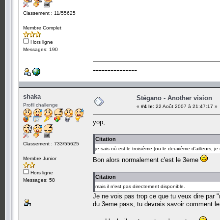
Classement : 11/55625
Membre Complet
Hors ligne
Messages: 190
---------------
shaka
Stégano - Another vision
Profil challenge
«
#4 le:
22 Août 2007 à 21:47:17 »
yop,
Citation
Classement : 733/55625
je sais où est le troisième (ou le deuxième d'ailleurs, je
Membre Junior
Bon alors normalement c'est le 3eme
Hors ligne
Citation
Messages: 58
mais il n'est pas directement disponible.
Je ne vois pas trop ce que tu veux dire par 
du 3eme pass, tu devrais savoir comment le r