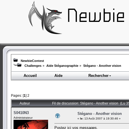
NewbieContest
Challenges
»
Aide Stéganographie
»
Stégano - Another vision
Accueil
Aide
Rechercher
Pages: [
1
]
2
Auteur
Fil de discussion: Stégano - Another vision (Lu 3
S0410N3
Stégano - Another vision
Administrateur
«
le:
13 Août 2007 à 19:30:46 »
Postez ici vos messages.