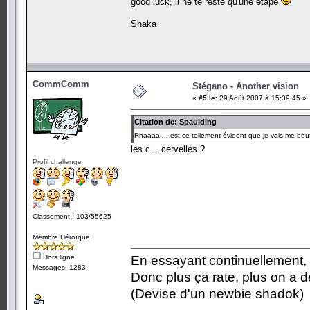
good luck, il ne te reste qu'une etape
Shaka
CommComm
Stégano - Another vision
«
#5 le:
29 Août 2007 à 15:39:45 »
Citation de: Spaulding
Rhaaaa.... est-ce tellement évident que je vais me bouff
les c... cervelles ?
Profil challenge
Classement : 103/55625
Membre Héroïque
Hors ligne
En essayant continuellement, on
Messages: 1283
Donc plus ça rate, plus on a
(Devise d'un newbie shadok)