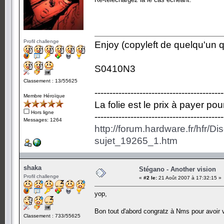
Profil challenge
Enjoy (copyleft de quelqu'un qu
S0410N3
Classement : 13/55625
-------------------------------------------
Membre Héroïque
La folie est le prix à payer po
Hors ligne
-------------------------------------------
Messages: 1264
http://forum.hardware.fr/hfr/D
sujet_19265_1.htm
shaka
Stégano - Another vision
Profil challenge
«
#2 le:
21 Août 2007 à 17:32:15 »
yop,
Bon tout d'abord congratz à Nms pour avoir 
Classement : 733/55625