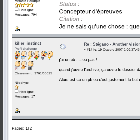
Membre Héroïque
Status :
Hors ligne
Concepteur d'épreuves
Messages: 794
Citation :
Je ne sais qu'une chose : que 
killer_instinct
Re : Stégano - Another visio
Profil challenge
«
#14 le:
19 Octobre 2007 à 09:37:46
j'ai un pb .....ou pas !
quand j'ouvre l'archive, ça ouvre le dossier d
Classement : 3761/55625
Alors est-ce un pb ou c'est justement le but 
Néophyte
Hors ligne
Messages: 17
Pages: [
1
]
2