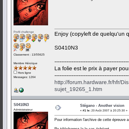
Profil challenge
Enjoy (copyleft de quelqu'un qu
S0410N3
Classement : 13/55625
-------------------------------------------
Membre Héroïque
La folie est le prix à payer po
Hors ligne
-------------------------------------------
Messages: 1264
http://forum.hardware.fr/hfr/D
sujet_19265_1.htm
S0410N3
Stégano - Another vision
Administrateur
«
#1 le:
20 Août 2007 à 20:25:30 »
Pour information l'archive de cette épreuve a
Re-téléchargez la le cas échéant.