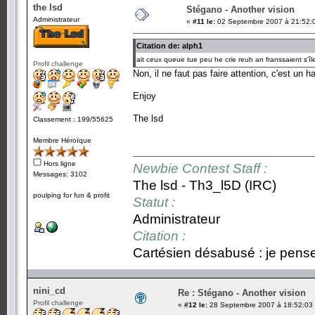
the lsd
Stégano - Another vision
Administrateur
«
#11 le:
02 Septembre 2007 à 21:52:
Citation de: alph1
ait ceux queue tue peu he crie reuh an franssaient s'île
Profil challenge
Non, il ne faut pas faire attention, c'est un 
Enjoy
The lsd
Classement : 199/55625
Membre Héroïque
Hors ligne
Newbie Contest Staff :
Messages: 3102
The lsd - Th3_l5D (IRC)
poulping for fun & profit
Statut :
Administrateur
Citation :
Cartésien désabusé : je pense,
nini_cd
Re : Stégano - Another vision
Profil challenge
«
#12 le:
28 Septembre 2007 à 18:52:03