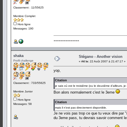
Classement : 11/55625
Membre Complet
Hors ligne
Messages: 190
---------------
shaka
Stégano - Another vision
Profil challenge
«
#4 le:
22 Août 2007 à 21:47:17 »
yop,
Citation
Classement : 733/55625
je sais où est le troisième (ou le deuxième d'ailleurs, je
Membre Junior
Bon alors normalement c'est le 3eme
Hors ligne
Citation
Messages: 58
mais il n'est pas directement disponible.
Je ne vois pas trop ce que tu veux dire par 
du 3eme pass, tu devrais savoir comment le r