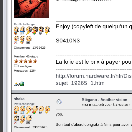
Profil challenge
Enjoy (copyleft de quelqu'un qu
S0410N3
Classement : 13/55625
-------------------------------------------
Membre Héroïque
La folie est le prix à payer po
Hors ligne
-------------------------------------------
Messages: 1264
http://forum.hardware.fr/hfr/D
sujet_19265_1.htm
shaka
Stégano - Another vision
Profil challenge
«
#2 le:
21 Août 2007 à 17:32:15 »
yop,
Bon tout d'abord congratz à Nms pour avoir 
Classement : 733/55625