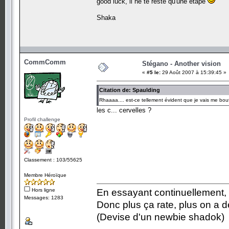
good luck, il ne te reste qu'une etape
Shaka
CommComm
Stégano - Another vision
«
#5 le:
29 Août 2007 à 15:39:45 »
Citation de: Spaulding
Rhaaaa.... est-ce tellement évident que je vais me bouff
les c... cervelles ?
Profil challenge
Classement : 103/55625
Membre Héroïque
Hors ligne
En essayant continuellement, on
Messages: 1283
Donc plus ça rate, plus on a
(Devise d'un newbie shadok)