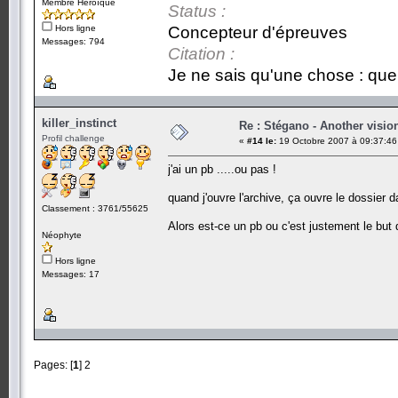
Membre Héroïque
Status :
Hors ligne
Concepteur d'épreuves
Messages: 794
Citation :
Je ne sais qu'une chose : que 
killer_instinct
Re : Stégano - Another visio
Profil challenge
«
#14 le:
19 Octobre 2007 à 09:37:46
j'ai un pb .....ou pas !
quand j'ouvre l'archive, ça ouvre le dossier d
Classement : 3761/55625
Alors est-ce un pb ou c'est justement le but 
Néophyte
Hors ligne
Messages: 17
Pages: [
1
]
2