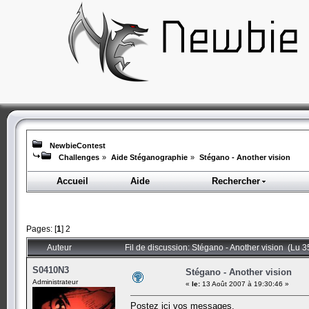
NewbieContest
Challenges
»
Aide Stéganographie
»
Stégano - Another vision
Accueil
Aide
Rechercher
Pages: [
1
]
2
Auteur
Fil de discussion: Stégano - Another vision (Lu 3
S0410N3
Stégano - Another vision
Administrateur
«
le:
13 Août 2007 à 19:30:46 »
Postez ici vos messages.