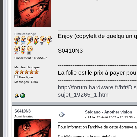
Profil challenge
Enjoy (copyleft de quelqu'un qu
S0410N3
Classement : 13/55625
-------------------------------------------
Membre Héroïque
La folie est le prix à payer po
Hors ligne
-------------------------------------------
Messages: 1264
http://forum.hardware.fr/hfr/D
sujet_19265_1.htm
S0410N3
Stégano - Another vision
Administrateur
«
#1 le:
20 Août 2007 à 20:25:30 »
Pour information l'archive de cette épreuve a
Re-téléchargez la le cas échéant.