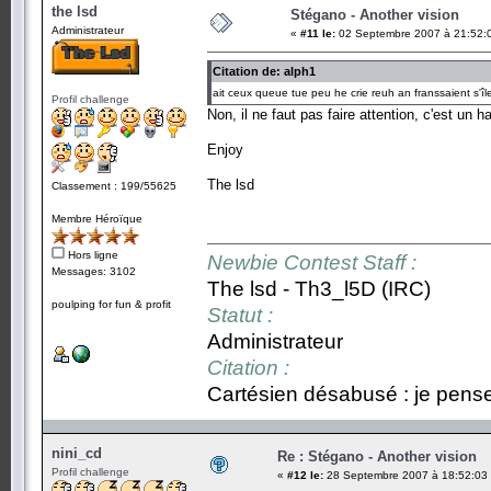
the lsd
Stégano - Another vision
Administrateur
«
#11 le:
02 Septembre 2007 à 21:52:
Citation de: alph1
ait ceux queue tue peu he crie reuh an franssaient s'île
Profil challenge
Non, il ne faut pas faire attention, c'est un 
Enjoy
The lsd
Classement : 199/55625
Membre Héroïque
Hors ligne
Newbie Contest Staff :
Messages: 3102
The lsd - Th3_l5D (IRC)
poulping for fun & profit
Statut :
Administrateur
Citation :
Cartésien désabusé : je pense,
nini_cd
Re : Stégano - Another vision
Profil challenge
«
#12 le:
28 Septembre 2007 à 18:52:03