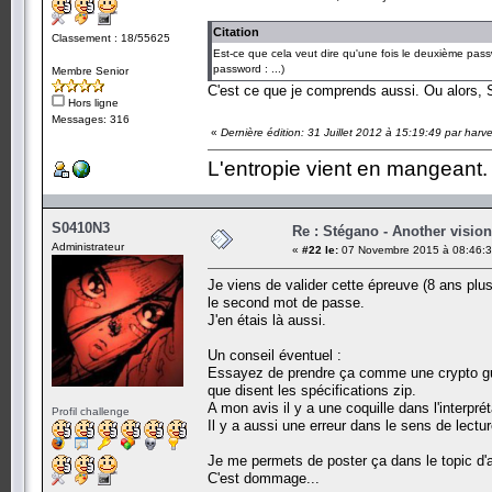
Citation
Classement : 18/55625
Est-ce que cela veut dire qu'une fois le deuxième pass
password : ...)
Membre Senior
C'est ce que je comprends aussi. Ou alors, 
Hors ligne
Messages: 316
«
Dernière édition: 31 Juillet 2012 à 15:19:49 par harv
L'entropie vient en mangeant.
S0410N3
Re : Stégano - Another vision
Administrateur
«
#22 le:
07 Novembre 2015 à 08:46:3
Je viens de valider cette épreuve (8 ans plu
le second mot de passe.
J'en étais là aussi.
Un conseil éventuel :
Essayez de prendre ça comme une crypto gues
que disent les spécifications zip.
A mon avis il y a une coquille dans l'interpré
Profil challenge
Il y a aussi une erreur dans le sens de lectur
Je me permets de poster ça dans le topic d'ai
C'est dommage...