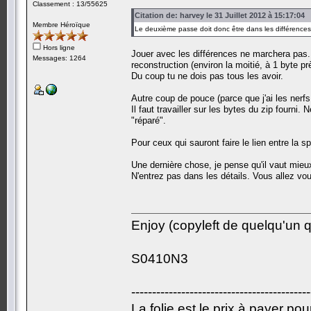
Classement : 13/55625
Citation de: harvey le 31 Juillet 2012 à 15:17:04
Membre Héroïque
Le deuxième passe doit donc être dans les différences,
Hors ligne
Jouer avec les différences ne marchera pas.
Messages: 1264
reconstruction (environ la moitié, à 1 byte pr
Du coup tu ne dois pas tous les avoir.
Autre coup de pouce (parce que j'ai les nerfs
Il faut travailler sur les bytes du zip four
"réparé".
Pour ceux qui sauront faire le lien entre la 
Une dernière chose, je pense qu'il vaut mieu
N'entrez pas dans les détails. Vous allez vou
Enjoy (copyleft de quelqu'un qu
S0410N3
-------------------------------------------
La folie est le prix à payer po