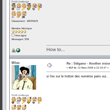
Profil challenge
Classement : 88/55625
Membre Héroïque
Hors ligne
Messages: 559
How to...
Milas
Re : Stégano - Another visio
«
#17 le:
13 Mars 2008 à 22:16:47 »
si t'es sur le trottoir des numéros pairs oui.
Profil challenge