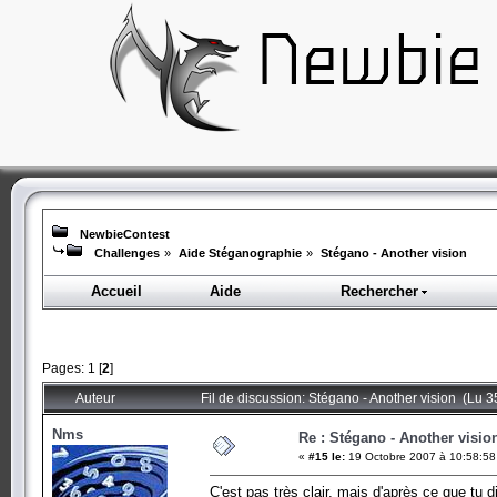
NewbieContest
Challenges
»
Aide Stéganographie
»
Stégano - Another vision
Accueil
Aide
Rechercher
Pages:
1
[
2
]
Auteur
Fil de discussion: Stégano - Another vision (Lu 3
Nms
Re : Stégano - Another visio
«
#15 le:
19 Octobre 2007 à 10:58:58
C'est pas très clair, mais d'après ce que tu di