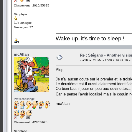
Classement : 2010/55625
Néophyte
Hors ligne
Messages: 27
Wake up, it's time to sleep !
mcAllan
Re : Stégano - Another visio
«
#18 le:
24 Mars 2008 à 16:47:19 »
Plop,
Je n'ai aucun doute sur le premier et le troi
Le deuxième est-il aussi clairement identifia
Ou bien faut-il jouer un peu aux devinettes...
Car je pense l'avoir localisé mais le coquin
Profil challenge
mcAllan
Classement : 420/55625
Néophyte