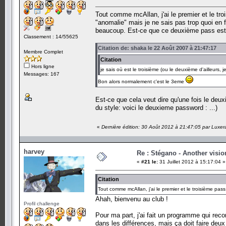
Tout comme mcAllan, j'ai le premier et le tr
"anomalie" mais je ne sais pas trop quoi en 
beaucoup. Est-ce que ce deuxième pass est
Classement : 14/55625
Citation de: shaka le 22 Août 2007 à 21:47:17
Membre Complet
Citation
Hors ligne
je sais où est le troisième (ou le deuxième d'ailleurs, j
Messages: 167
Bon alors normalement c'est le 3eme
Est-ce que cela veut dire qu'une fois le deu
du style: voici le deuxieme password : ...)
«
Dernière édition: 30 Août 2012 à 21:47:05 par Luxera
harvey
Re : Stégano - Another visio
«
#21 le:
31 Juillet 2012 à 15:17:04 »
Citation
Tout comme mcAllan, j'ai le premier et le troisième pas
Ahah, bienvenu au club !
Profil challenge
Pour ma part, j'ai fait un programme qui rec
dans les différences, mais ça doit faire deux