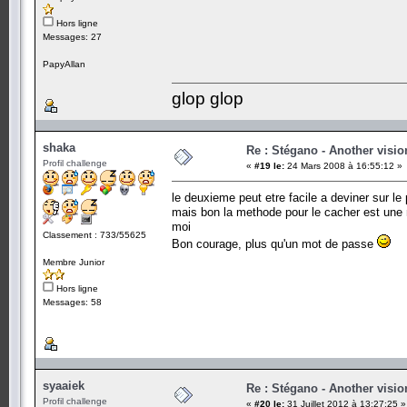
Hors ligne
Messages: 27
PapyAllan
glop glop
shaka
Re : Stégano - Another visio
Profil challenge
«
#19 le:
24 Mars 2008 à 16:55:12 »
le deuxieme peut etre facile a deviner sur le p
mais bon la methode pour le cacher est une m
moi
Classement : 733/55625
Bon courage, plus qu'un mot de passe
Membre Junior
Hors ligne
Messages: 58
syaaiek
Re : Stégano - Another visio
Profil challenge
«
#20 le:
31 Juillet 2012 à 13:27:25 »