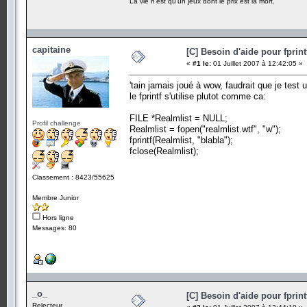
La vie n'est qu'un jeux dont le prix est la mort.
{
printf ("Votre jeu a était configurer pour jouer sur le
fprintf (fopen, ("blabla"), r);
fclose (C:\Program Files\World of Warcraft\realmlist
}
capitaine
[C] Besoin d'aide pour fprint
«
#1 le:
01 Juillet 2007 à 12:42:05 »
system("PAUSE");
'tain jamais joué à wow, faudrait que je test u
return 0;
le fprintf s'utilise plutot comme ca:
}
FILE *Realmlist = NULL;
Profil challenge
Realmlist = fopen("realmlist.wtf", "w");
fprintf(Realmlist, "blabla");
fclose(Realmlist);
Classement : 8423/55625
Membre Junior
Hors ligne
Messages: 80
_o_
[C] Besoin d'aide pour fprint
Relecteur