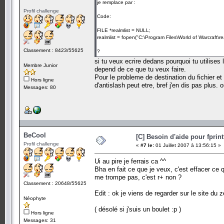
je remplace par :
Profil challenge
Code:
FILE *realmlist = NULL;
realmlist = fopen("C:\Program Files\World of Warcraft\real
Classement : 8423/55625
?
si tu veux ecrire dedans pourquoi tu utilises 
Membre Junior
depend de ce que tu veux faire.
Pour le probleme de destination du fichier et
Hors ligne
d'antislash peut etre, bref j'en dis pas plus.
Messages: 80
BeCool
[C] Besoin d'aide pour fprint
Profil challenge
«
#7 le:
01 Juillet 2007 à 13:56:15 »
Ui au pire je ferrais ca ^^
Bha en fait ce que je veux, c'est effacer ce q
me trompe pas, c'est r+ non ?
Classement : 20648/55625
Edit : ok je viens de regarder sur le site du 
Néophyte
( désolé si j'suis un boulet :p )
Hors ligne
Messages: 31