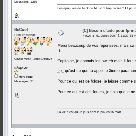
Messages: 1258
Les épreuves de hack de NC sont trop faciles ? Et pourt
BeCool
[C] Besoin d'aide pour fprint
Profil challenge
«
#14 le:
01 Juillet 2007 à 21:37:55 »
Merci beaucoup de vos réponsses, mais ca n
:s
Classement : 20648/55625
Capitaine, je connais les switch mais il faut q
Néophyte
_o_ qu'est-ce que tu appel le 3ieme parament
Hors ligne
Pour ce qui est de fclose, je laisse comme 
Messages: 31
Pour ce qui est des fautes, je sais que je ne
La vie n'est qu'un jeux dont le prix est la mort.