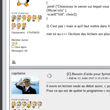
{
{
printf ("Votre jeu a était configurer pour jouer sur le
printf ("Choisissez le server sur lequel vous 
fprintf(realmlist, "set realmlist eu.logon.worldofwar
Officiel.\n\n" );
fclose(realmlist);
Profil challenge
scanf("%ld", choix2);
}
}
else
printf("Au revoir.");
2) C'est pas r mais w qu'il faut mettre dans 
system("PAUSE");
return 0;
Classement : 170/55625
met toi au c++ l'écriture des fichiers est plus
}
Membre Junior
Hors ligne
Messages: 84
capitaine
[C] Besoin d'aide pour fprint
«
#12 le:
01 Juillet 2007 à 15:13:08 »
Il ouvre en lecture seule au debut aussi, c 
Pour ce qui est de quitter le programme c n
Profil challenge