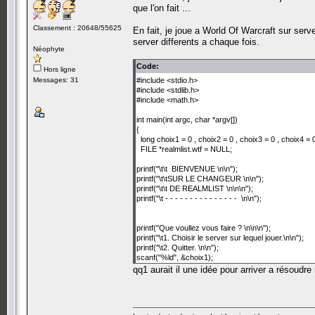
que l'on fait ...
Classement : 20648/55625
En fait, je joue a World Of Warcraft sur ser
server differents a chaque fois.
Néophyte
Code:
Hors ligne
Messages: 31
#include <stdio.h>
#include <stdlib.h>
#include <math.h>
int main(int argc, char *argv[])
{
long choix1 = 0 , choix2 = 0 , choix3 = 0 , choix4 = 0
FILE *realmlist.wtf = NULL;
printf("\t\t BIENVENUE \n\n");
printf("\t\tSUR LE CHANGEUR \n\n");
printf("\t\t DE REALMLIST \n\n\n");
printf("\t - - - - - - - - - - - - - - - \n\n");
printf("Que voullez vous faire ? \n\n\n");
printf("\t1. Choisir le server sur lequel jouer.\n\n");
printf("\t2. Quitter. \n\n");
scanf("%ld", &choix1);
qq1 aurait il une idée pour arriver a résoudre mo
if (choix1 == 1 ) { printf ("Choisissez le server sur le
scanf("%ld", choix2);
if (choix2 == 1 )