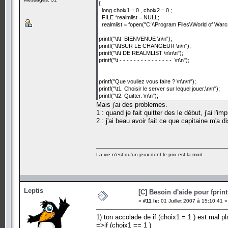
{
long choix1 = 0 , choix2 = 0 ;
FILE *realmlist = NULL;
realmlist = fopen("C:\\Program Files\\World of Warcraf
printf("\t\t BIENVENUE \n\n");
printf("\t\tSUR LE CHANGEUR \n\n");
printf("\t\t DE REALMLIST \n\n\n");
printf("\t - - - - - - - - - - - - - - - \n\n");
printf("Que voullez vous faire ? \n\n\n");
printf("\t1. Choisir le server sur lequel jouer.\n\n");
printf("\t2. Quitter. \n\n");
scanf("%ld", &choix1);
Mais j'ai des problemes.
1 : quand je fait quitter des le début, j'ai l
if (choix1 == 1 ) { printf ("Choisissez le server sur le
2 : j'ai beau avoir fait ce que capitaine m'a d
scanf("%ld", choix2);
if (choix2 == 1 )
{
printf ("Votre jeu a était configurer pour jouer sur le
La vie n'est qu'un jeux dont le prix est la mort.
fprintf(realmlist, "set realmlist urevolution.no-ip.org"
fclose(realmlist);
}
else if ( choix2 == 2 )
{
Leptis
[C] Besoin d'aide pour fprint
printf ("Votre jeu a était configurer pour jouer sur le
«
#11 le:
01 Juillet 2007 à 15:10:41 »
fprintf(realmlist, "set realmlist luciolis.servegame.c
fclose(realmlist);
1) ton accolade de if (choix1 = 1 ) est mal pl
}
else if ( choix2 == 3 )
=>if (choix1 == 1 )