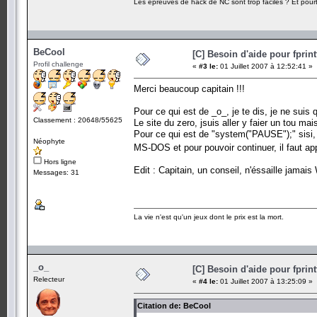
Les épreuves de hack de NC sont trop faciles ? Et pourt
BeCool
[C] Besoin d'aide pour fprint
Profil challenge
«
#3 le:
01 Juillet 2007 à 12:52:41 »
Merci beaucoup capitain !!!
Pour ce qui est de _o_, je te dis, je ne suis
Classement : 20648/55625
Le site du zero, jsuis aller y faier un tou m
Pour ce qui est de "system("PAUSE");" sisi, 
Néophyte
MS-DOS et pour pouvoir continuer, il faut a
Hors ligne
Edit : Capitain, un conseil, n'éssaille jamai
Messages: 31
La vie n'est qu'un jeux dont le prix est la mort.
_o_
[C] Besoin d'aide pour fprint
Relecteur
«
#4 le:
01 Juillet 2007 à 13:25:09 »
Citation de: BeCool