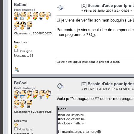
BeCool
[C] Besoin d'aide pour fprint
Profil challenge
«
#9 le:
01 Juillet 2007 à 14:04:03 »
Ui je viens de vérifier son mon bouquin ( Le
Par contre, je viens peut etre de comprendre 
Classement : 20648/55625
mon programme ? O_o
Néophyte
Hors ligne
Messages: 31
La vie n'est qu'un jeux dont le prix est la mort.
BeCool
[C] Besoin d'aide pour fprint
Profil challenge
«
#10 le:
01 Juillet 2007 à 14:50:13 »
Voila je **orthographe !** de finir mon progr
Code:
Classement : 20648/55625
#include <stdio.h>
#include <stdlib.h>
Néophyte
#include <math.h>
Hors ligne
int main(int argc, char *argv[])
Messages: 31