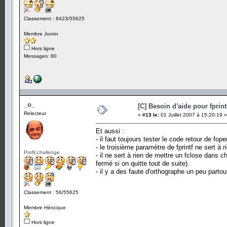
Classement : 8423/55625
Membre Junior
Hors ligne
Messages: 80
_o_
[C] Besoin d'aide pour fprint
Relecteur
«
#13 le:
01 Juillet 2007 à 15:20:19 »
Et aussi :
- il faut toujours tester le code retour de fop
- le troisième paramètre de fprintf ne sert à 
Profil challenge
- il ne sert à rien de mettre un fclose dans ch
fermé si on quitte tout de suite).
- il y a des faute d'orthographe un peu partou
Classement : 56/55625
Membre Héroïque
Hors ligne