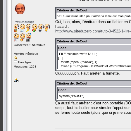
«
#2 le:
01 Juillet 2007 à 12:44:10 »
Citation de: BeCool
qq1 aurait il une idée pour arriver a résoudre mon probleme 
Oui, bon, alors, l'écriture dans un fichier en
Profil challenge
hasard :
http://www.siteduzero.com/tuto-3-4522-1-lire-
Citation de: BeCool
Classement : 56/55625
Code:
Membre Héroïque
FILE *realmlist.wtf = NULL;
[...]
fprintf (fopen, ("blabla"), r);
Hors ligne
fclose (C:\Program Files\World of Warcraft\realmlis
Messages: 1258
Ouuuuuuuuch. Faut arrêter la fumette.
Citation de: BeCool
Code:
system("PAUSE");
Ça aussi faut arrêter : c'est non portable (DO
script, faut bidouiller pour simuler l'appui s
se ferme toute seule (alors que si je me souv