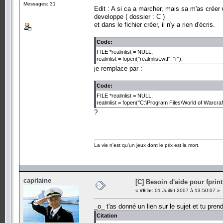
Messages: 31
Edit : A si ca a marcher, mais sa m'as créer
developpe ( dossier : C )
et dans le fichier créer, il n'y a rien d'écris.
Code:
FILE *realmlist = NULL;
realmlist = fopen("realmlist.wtf", "r");
je remplace par :
Code:
FILE *realmlist = NULL;
realmlist = fopen("C:\Program Files\World of Warcraft\r
?
La vie n'est qu'un jeux dont le prix est la mort.
capitaine
[C] Besoin d'aide pour fprint
«
#6 le:
01 Juillet 2007 à 13:50:07 »
_o_ t'as donné un lien sur le sujet et tu pren
Citation