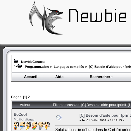
NewbieContest
Programmation
»
Langages compilés
»
[C] Besoin d'aide pour fpri
Accueil
Aide
Rechercher
Pages: [
1
]
2
Auteur
Fil de discussion: [C] Besoin d'aide pour fprintf (
BeCool
[C] Besoin d'aide pour fprint
Profil challenge
«
le:
01 Juillet 2007 à 11:19:15 »
Salut a tous, je débute dans le C et j'ai cré