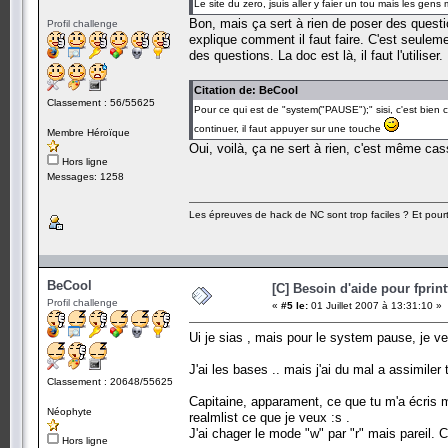
Le site du zero, jsuis aller y faier un tou mais les ge
Bon, mais ça sert à rien de poser des questio
Profil challenge
explique comment il faut faire. C'est seule
des questions. La doc est là, il faut l'utiliser.
Citation de: BeCool
Classement : 56/55625
Pour ce qui est de "system("PAUSE");" sisi, c'est bien
continuer, il faut appuyer sur une touche
Membre Héroïque
Oui, voilà, ça ne sert à rien, c'est même ca
Hors ligne
Messages: 1258
Les épreuves de hack de NC sont trop faciles ? Et pourt
BeCool
[C] Besoin d'aide pour fprint
Profil challenge
«
#5 le:
01 Juillet 2007 à 13:31:10 »
Ui je sias , mais pour le system pause, je ve
J'ai les bases .. mais j'ai du mal a assimiler
Classement : 20648/55625
Capitaine, apparament, ce que tu m'a écris 
Néophyte
realmlist ce que je veux :s .
J'ai chager le mode "w" par "r" mais pareil.
Hors ligne