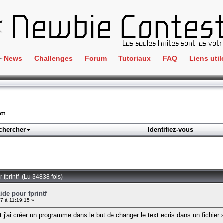
News
Challenges
Forum
Tutoriaux
FAQ
Liens util
Crackme
IRC
ClientSide
Newbi
Cryptographie
Liens
ntf
Forensics
chercher
Identifiez-vous
Parten
Hacking
Régle
Logique
Goodi
Programmation
r fprintf (Lu 34838 fois)
L'incu
Stéganographie
ide pour fprintf
07 à 11:19:15 »
Wargame
 j'ai créer un programme dans le but de changer le text ecris dans un fichier su
Tous les challenges