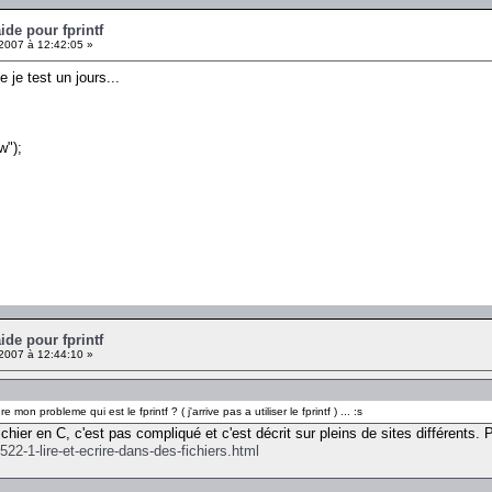
ide pour fprintf
 2007 à 12:42:05 »
e je test un jours...
w");
ide pour fprintf
 2007 à 12:44:10 »
 mon probleme qui est le fprintf ? ( j'arrive pas a utiliser le fprintf ) ... :s
fichier en C, c'est pas compliqué et c'est décrit sur pleins de sites différents
22-1-lire-et-ecrire-dans-des-fichiers.html