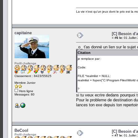
La vie n'est qu'un jeux dont le prix est la mo
capitaine
[C] Besoin d'a
«
#6 le:
01 Juillet
_o_ t'as donné un lien sur le sujet 
Citation
je remplace par :
Profil challenge
Code:
Classement : 8423/55625
FILE *realmlist = NULL;
realmlist = fopen("C:\Program Files\World of 
Membre Junior
?
Hors ligne
Messages: 80
si tu veux ecrire dedans pourquoi t
Pour le probleme de destination du f
lances ton exe depuis ton repertoi
BeCool
[C] Besoin d'a
Profil challenge
«
#7 le:
01 Juillet