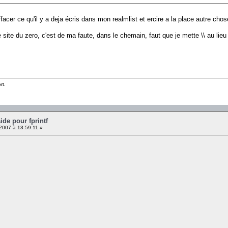
ffacer ce qu'il y a deja écris dans mon realmlist et ercire a la place autre ch
e site du zero, c'est de ma faute, dans le chemain, faut que je mette \\ au lieu 
rt.
ide pour fprintf
 2007 à 13:59:11 »