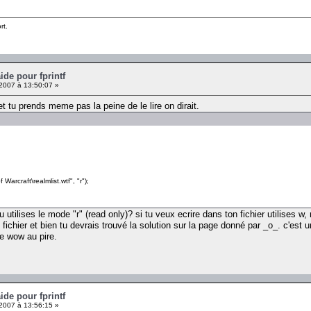
rt.
ide pour fprintf
 2007 à 13:50:07 »
et tu prends meme pas la peine de le lire on dirait.
Warcraft\realmlist.wtf", "r");
u utilises le mode "r" (read only)? si tu veux ecrire dans ton fichier utilises 
ichier et bien tu devrais trouvé la solution sur la page donné par _o_. c'est un
re wow au pire.
ide pour fprintf
 2007 à 13:56:15 »