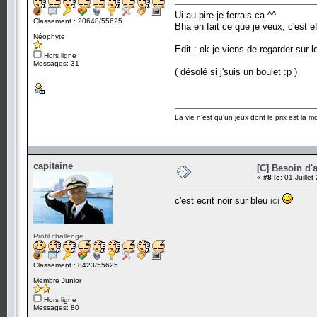
Ui au pire je ferrais ca ^^
Classement : 20648/55625
Bha en fait ce que je veux, c'est e
Néophyte
Edit : ok je viens de regarder sur l
Hors ligne
Messages: 31
( désolé si j'suis un boulet :p )
La vie n'est qu'un jeux dont le prix est la mo
capitaine
[C] Besoin d'a
«
#8 le:
01 Juillet
c'est ecrit noir sur bleu
ici
Profil challenge
Classement : 8423/55625
Membre Junior
Hors ligne
Messages: 80