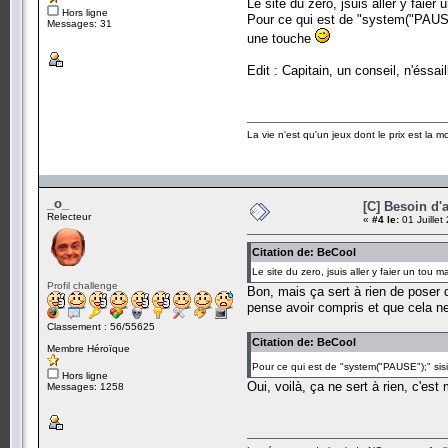
Le site du zero, jsuis aller y faie
Hors ligne
Pour ce qui est de "system("PAUSE"
Messages: 31
une touche
Edit : Capitain, un conseil, n'éssa
La vie n'est qu'un jeux dont le prix est la mo
_o_
[C] Besoin d'a
Relecteur
«
#4 le:
01 Juillet
Citation de: BeCool
Le site du zero, jsuis aller y faier un to
Profil challenge
Bon, mais ça sert à rien de poser d
pense avoir compris et que cela ne 
Classement : 56/55625
Citation de: BeCool
Membre Héroïque
Pour ce qui est de "system("PAUSE");" sisi
Hors ligne
Oui, voilà, ça ne sert à rien, c'e
Messages: 1258