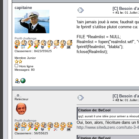
}
capitaine
[C] Besoin d'a
«
#1 le:
01 Juillet
'tain jamais joué à wow, faudrait qu
system("PAUSE");
return 0;
le fprintf s'utilise plutot comme ca:
}
FILE *Realmlist = NULL;
Profil challenge
Realmlist = fopen("realmlist.wtf", "
fprintf(Realmlist, "blabla");
Classement : 8423/55625
fclose(Realmlist);
Membre Junior
Hors ligne
Messages: 80
_o_
[C] Besoin d'a
Relecteur
«
#2 le:
01 Juillet
Citation de: BeCool
qq1 aurait il une idée pour arriver a résoudre
Profil challenge
Oui, bon, alors, l'écriture dans un 
http://www.siteduzero.com/tuto-3-45
Classement : 56/55625
Citation de: BeCool