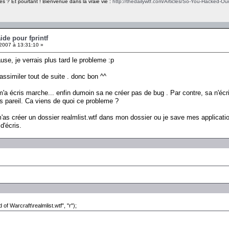
es ? Et pourtant ! Bienvenue dans la vraie vie :
http://thedailywtf.com/Articles/So-You-Hacked-Our
ide pour fprintf
 2007 à 13:31:10 »
use, je verrais plus tard le probleme :p
 assimiler tout de suite . donc bon ^^
'a écris marche... enfin dumoin sa ne créer pas de bug . Par contre, sa n'écr
is pareil. Ca viens de quoi ce probleme ?
m'as créer un dossier realmlist.wtf dans mon dossier ou je save mes applicatio
 d'écris.
of Warcraft\realmlist.wtf", "r");