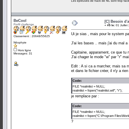
Les épreuves de hack de NC sont trop facil
BeCool
[C] Besoin d'a
Profil challenge
«
#5 le:
01 Juillet
Ui je sias , mais pour le system pa
Classement : 20648/55625
Néophyte
J'ai les bases .. mais j'ai du mal a
Hors ligne
Capitaine, apparament, ce que tu m
Messages: 31
J'ai chager le mode "w" par "r" ma
Edit : A si ca a marcher, mais sa 
et dans le fichier créer, il n'y a rien
Code:
FILE *realmlist = NULL;
realmlist = fopen("realmlist.wtf", "r");
je remplace par :
Code:
FILE *realmlist = NULL;
realmlist = fopen("C:\Program Files\World 
?