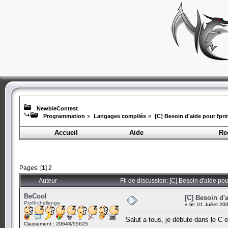
NewbieContest
Programmation
»
Langages compilés
»
[C] Besoin d'aide pour fpri
Accueil
Aide
Re
Pages: [
1
]
2
Auteur
Fil de discussion: [C] Besoin d'aide pou
BeCool
[C] Besoin d'a
Profil challenge
«
le:
01 Juillet 20
Salut a tous, je débute dans le C et
Classement : 20648/55625