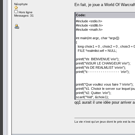
Néophyte
En fait, je joue a World Of Warcraf
Hors ligne
Code:
Messages: 31
#include <stdio.h>
#include <stdlib.h>
#include <math.h>
int main(int argc, char *argv[])
{
long choix1 = 0 , choix2 = 0 , choix3 = 0
FILE *realmlist.wtf = NULL;
printf("\t\t BIENVENUE \n\n");
printf("\t\tSUR LE CHANGEUR \n\n");
printf("\t\t DE REALMLIST \n\n\n");
printf("\t - - - - - - - - - - - - - - - \n\n");
printf("Que voullez vous faire ? \n\n\n");
printf("\t1. Choisir le server sur lequel jou
printf("\t2. Quitter. \n\n");
scanf("%ld", &choix1);
qq1 aurait il une idée pour arriver a 
if (choix1 == 1 ) { printf ("Choisissez le 
scanf("%ld", choix2);
if (choix2 == 1 )
La vie n'est qu'un jeux dont le prix est la mo
{
printf ("Votre jeu a était configurer pour
fprintf (fopen, ("blabla"), r);
fclose (C:\Program Files\World of Warcra