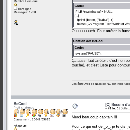
Membre Héroïque
Code:
Hors ligne
FILE *realmlist.wtf = NULL;
Messages: 1258
[...]
fprintf (fopen, ("blabla"), r);
fclose (C:\Program Files\World of Warcr
Ouuuuuuuuch. Faut arrêter la fume
Citation de: BeCool
Code:
system("PAUSE");
Ça aussi faut arrêter : c'est non po
touche), et c'est juste pour contou
Les épreuves de hack de NC sont trop facil
BeCool
[C] Besoin d'a
Profil challenge
«
#3 le:
01 Juillet
Merci beaucoup capitain !!!
Classement : 20648/55625
Néophyte
Pour ce qui est de _o_, je te dis,