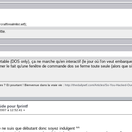
aft\realmlist.wtf);
tte.
rtable (DOS only), ça ne marche qu'en interactif (le jour où l'on veut embarquer 
rner le fait qu'une fenêtre de commande dos se ferme toute seule (alors que si
es ? Et pourtant ! Bienvenue dans la vraie vie :
http://thedailywtf.com/Articles/So-You-Hacked-Our
ide pour fprintf
 2007 à 12:52:41 »
 je ne suis que débutant donc soyez indulgent ^^