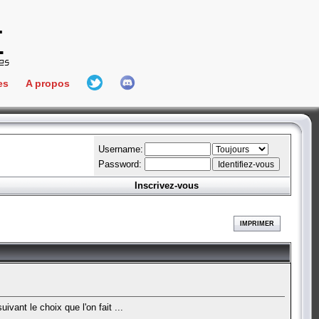
es
A propos
L'équipe
e Connect
Hall Of Fame
Username:
Password:
Inscrivez-vous
aires
ment
IMPRIMER
es
bateur
ivant le choix que l'on fait ...