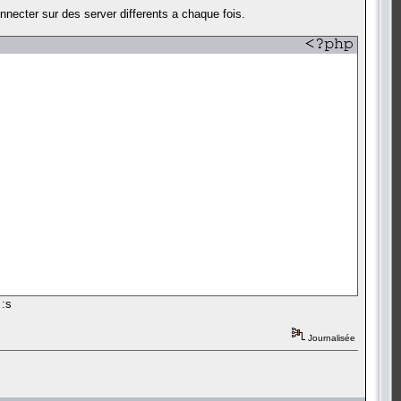
nnecter sur des server differents a chaque fois.
 :s
 Officiel.\n\n" ); }
Journalisée