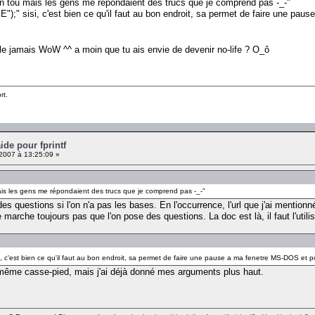
r un tou mais les gens me répondaient des trucs que je comprend pas -_-"
);" sisi, c'est bien ce qu'il faut au bon endroit, sa permet de faire une paus
ille jamais WoW ^^ a moin que tu ais envie de devenir no-life ? O_ô
rt.
ide pour fprintf
 2007 à 13:25:09 »
u mais les gens me répondaient des trucs que je comprend pas -_-"
es questions si l'on n'a pas les bases. En l'occurrence, l'url que j'ai mentio
marche toujours pas que l'on pose des questions. La doc est là, il faut l'utilis
, c'est bien ce qu'il faut au bon endroit, sa permet de faire une pause a ma fenetre MS-DOS et p
st même casse-pied, mais j'ai déjà donné mes arguments plus haut.