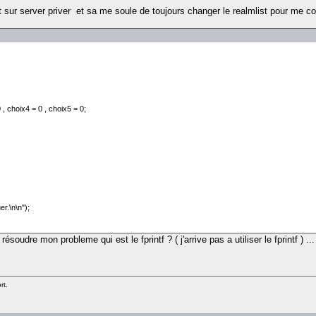
t sur server priver et sa me soule de toujours changer le realmlist pour me co
 , choix4 = 0 , choix5 = 0;
er.\n\n");
résoudre mon probleme qui est le fprintf ? ( j'arrive pas a utiliser le fprintf ) ...
server sur lequel vous voullez jouer.\n\n\n\t1. Ultimate Revolution.\n\n\t2. Darluok.\n\n \t3. Server
rt.
 jouer sur le server désire.");
ft\realmlist.wtf);