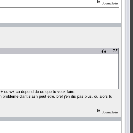
Journalisée
w, r+ ou w+ ca depend de ce que tu veux faire.
 problème d'antislash peut etre, bref j'en dis pas plus. ou alors tu
Journalisée