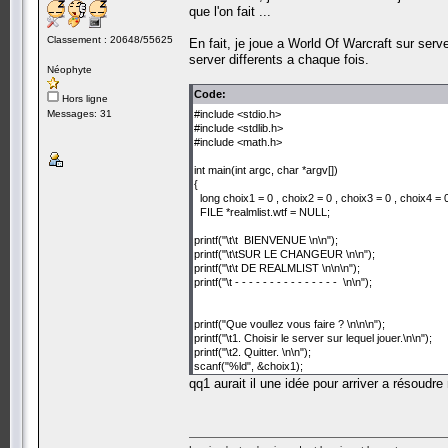
que l'on fait ...
Classement : 20648/55625
En fait, je joue a World Of Warcraft sur ser
server differents a chaque fois.
Néophyte
Code:
Hors ligne
Messages: 31
#include <stdio.h>
#include <stdlib.h>
#include <math.h>
int main(int argc, char *argv[])
{
long choix1 = 0 , choix2 = 0 , choix3 = 0 , choix4 = 0
FILE *realmlist.wtf = NULL;
printf("\t\t BIENVENUE \n\n");
printf("\t\tSUR LE CHANGEUR \n\n");
printf("\t\t DE REALMLIST \n\n\n");
printf("\t - - - - - - - - - - - - - - - \n\n");
printf("Que voullez vous faire ? \n\n\n");
printf("\t1. Choisir le server sur lequel jouer.\n\n");
printf("\t2. Quitter. \n\n");
scanf("%ld", &choix1);
qq1 aurait il une idée pour arriver a résoudre mo
if (choix1 == 1 ) { printf ("Choisissez le server sur le
scanf("%ld", choix2);
if (choix2 == 1 )