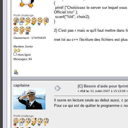
{
{
printf ("Votre jeu a était configurer pour jouer sur le
printf ("Choisissez le server sur lequel vous 
fprintf(realmlist, "set realmlist eu.logon.worldofwar
Officiel.\n\n" );
fclose(realmlist);
Profil challenge
scanf("%ld", choix2);
}
}
else
printf("Au revoir.");
2) C'est pas r mais w qu'il faut mettre dans 
system("PAUSE");
return 0;
Classement : 170/55625
met toi au c++ l'écriture des fichiers est plus
}
Membre Junior
Hors ligne
Messages: 84
capitaine
[C] Besoin d'aide pour fprint
«
#12 le:
01 Juillet 2007 à 15:13:08 »
Il ouvre en lecture seule au debut aussi, c 
Pour ce qui est de quitter le programme c n
Profil challenge