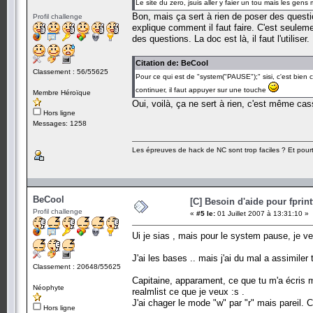
Le site du zero, jsuis aller y faier un tou mais les ge
Bon, mais ça sert à rien de poser des questio
Profil challenge
explique comment il faut faire. C'est seule
des questions. La doc est là, il faut l'utiliser.
Citation de: BeCool
Classement : 56/55625
Pour ce qui est de "system("PAUSE");" sisi, c'est bien
continuer, il faut appuyer sur une touche
Membre Héroïque
Oui, voilà, ça ne sert à rien, c'est même ca
Hors ligne
Messages: 1258
Les épreuves de hack de NC sont trop faciles ? Et pourt
BeCool
[C] Besoin d'aide pour fprint
Profil challenge
«
#5 le:
01 Juillet 2007 à 13:31:10 »
Ui je sias , mais pour le system pause, je ve
J'ai les bases .. mais j'ai du mal a assimiler
Classement : 20648/55625
Capitaine, apparament, ce que tu m'a écris 
Néophyte
realmlist ce que je veux :s .
J'ai chager le mode "w" par "r" mais pareil.
Hors ligne