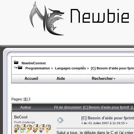
NewbieContest
Programmation
»
Langages compilés
»
[C] Besoin d'aide pour fpri
Accueil
Aide
Rechercher
Pages: [
1
]
2
Auteur
Fil de discussion: [C] Besoin d'aide pour fprintf (
BeCool
[C] Besoin d'aide pour fprint
Profil challenge
«
le:
01 Juillet 2007 à 11:19:15 »
Salut a tous, je débute dans le C et j'ai cré