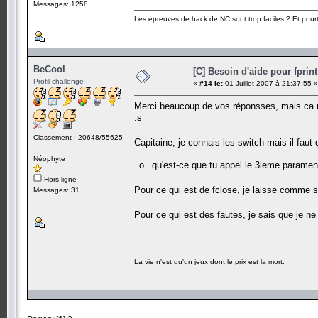
Messages: 1258
Les épreuves de hack de NC sont trop faciles ? Et pourt
BeCool
[C] Besoin d'aide pour fprint
Profil challenge
«
#14 le:
01 Juillet 2007 à 21:37:55 »
Merci beaucoup de vos réponsses, mais ca n
:s
Classement : 20648/55625
Capitaine, je connais les switch mais il faut q
Néophyte
_o_ qu'est-ce que tu appel le 3ieme parament
Hors ligne
Pour ce qui est de fclose, je laisse comme 
Messages: 31
Pour ce qui est des fautes, je sais que je ne
La vie n'est qu'un jeux dont le prix est la mort.