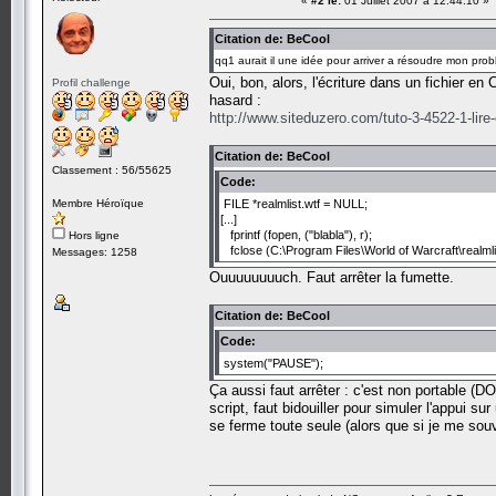
«
#2 le:
01 Juillet 2007 à 12:44:10 »
Citation de: BeCool
qq1 aurait il une idée pour arriver a résoudre mon probleme 
Oui, bon, alors, l'écriture dans un fichier en
Profil challenge
hasard :
http://www.siteduzero.com/tuto-3-4522-1-lire-
Citation de: BeCool
Classement : 56/55625
Code:
Membre Héroïque
FILE *realmlist.wtf = NULL;
[...]
fprintf (fopen, ("blabla"), r);
Hors ligne
fclose (C:\Program Files\World of Warcraft\realmlis
Messages: 1258
Ouuuuuuuuch. Faut arrêter la fumette.
Citation de: BeCool
Code:
system("PAUSE");
Ça aussi faut arrêter : c'est non portable (DO
script, faut bidouiller pour simuler l'appui s
se ferme toute seule (alors que si je me souv