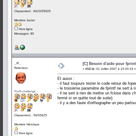
Classement : 8423/55625
Membre Junior
Hors ligne
Messages: 80
_o_
[C] Besoin d'aide pour fprint
Relecteur
«
#13 le:
01 Juillet 2007 à 15:20:19 »
Et aussi :
- il faut toujours tester le code retour de fop
- le troisième paramètre de fprintf ne sert à 
Profil challenge
- il ne sert à rien de mettre un fclose dans ch
fermé si on quitte tout de suite).
- il y a des faute d'orthographe un peu partou
Classement : 56/55625
Membre Héroïque
Hors ligne