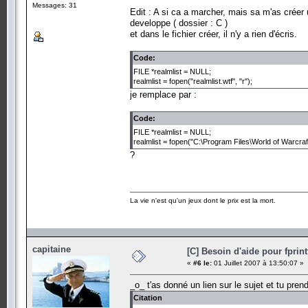
Messages: 31
Edit : A si ca a marcher, mais sa m'as créer
developpe ( dossier : C )
et dans le fichier créer, il n'y a rien d'écris.
Code:
FILE *realmlist = NULL;
realmlist = fopen("realmlist.wtf", "r");
je remplace par :
Code:
FILE *realmlist = NULL;
realmlist = fopen("C:\Program Files\World of Warcraft\r
?
La vie n'est qu'un jeux dont le prix est la mort.
capitaine
[C] Besoin d'aide pour fprint
«
#6 le:
01 Juillet 2007 à 13:50:07 »
_o_ t'as donné un lien sur le sujet et tu pren
Citation