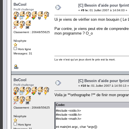
BeCool
[C] Besoin d'aide pour fprint
Profil challenge
«
#9 le:
01 Juillet 2007 à 14:04:03 »
Ui je viens de vérifier son mon bouquin ( Le
Par contre, je viens peut etre de comprendre 
Classement : 20648/55625
mon programme ? O_o
Néophyte
Hors ligne
Messages: 31
La vie n'est qu'un jeux dont le prix est la mort.
BeCool
[C] Besoin d'aide pour fprint
Profil challenge
«
#10 le:
01 Juillet 2007 à 14:50:13 »
Voila je **orthographe !** de finir mon progr
Code:
Classement : 20648/55625
#include <stdio.h>
#include <stdlib.h>
Néophyte
#include <math.h>
Hors ligne
int main(int argc, char *argv[])
Messages: 31