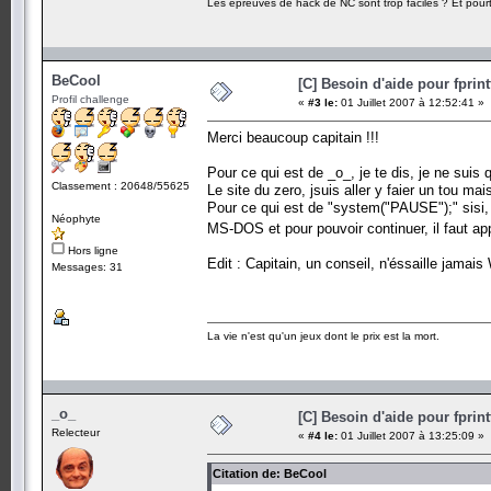
Les épreuves de hack de NC sont trop faciles ? Et pourt
BeCool
[C] Besoin d'aide pour fprint
Profil challenge
«
#3 le:
01 Juillet 2007 à 12:52:41 »
Merci beaucoup capitain !!!
Pour ce qui est de _o_, je te dis, je ne suis
Classement : 20648/55625
Le site du zero, jsuis aller y faier un tou m
Pour ce qui est de "system("PAUSE");" sisi, 
Néophyte
MS-DOS et pour pouvoir continuer, il faut a
Hors ligne
Edit : Capitain, un conseil, n'éssaille jamai
Messages: 31
La vie n'est qu'un jeux dont le prix est la mort.
_o_
[C] Besoin d'aide pour fprint
Relecteur
«
#4 le:
01 Juillet 2007 à 13:25:09 »
Citation de: BeCool