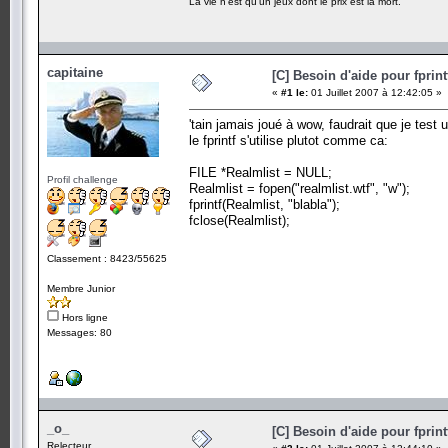
La vie n'est qu'un jeux dont le prix est la mort.
{
printf ("Votre jeu a était configurer pour jouer sur le
fprintf (fopen, ("blabla"), r);
fclose (C:\Program Files\World of Warcraft\realmlist
}
capitaine
[C] Besoin d'aide pour fprint
«
#1 le:
01 Juillet 2007 à 12:42:05 »
system("PAUSE");
'tain jamais joué à wow, faudrait que je test u
return 0;
le fprintf s'utilise plutot comme ca:
}
FILE *Realmlist = NULL;
Profil challenge
Realmlist = fopen("realmlist.wtf", "w");
fprintf(Realmlist, "blabla");
fclose(Realmlist);
Classement : 8423/55625
Membre Junior
Hors ligne
Messages: 80
_o_
[C] Besoin d'aide pour fprint
Relecteur