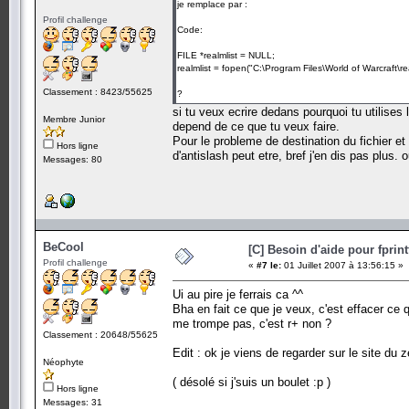
je remplace par :
Profil challenge
Code:
FILE *realmlist = NULL;
realmlist = fopen("C:\Program Files\World of Warcraft\real
Classement : 8423/55625
?
si tu veux ecrire dedans pourquoi tu utilises 
Membre Junior
depend de ce que tu veux faire.
Pour le probleme de destination du fichier et
Hors ligne
d'antislash peut etre, bref j'en dis pas plus.
Messages: 80
BeCool
[C] Besoin d'aide pour fprint
Profil challenge
«
#7 le:
01 Juillet 2007 à 13:56:15 »
Ui au pire je ferrais ca ^^
Bha en fait ce que je veux, c'est effacer ce q
me trompe pas, c'est r+ non ?
Classement : 20648/55625
Edit : ok je viens de regarder sur le site du 
Néophyte
( désolé si j'suis un boulet :p )
Hors ligne
Messages: 31