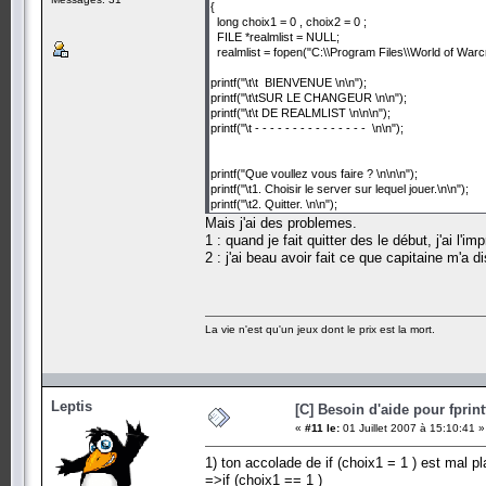
{
long choix1 = 0 , choix2 = 0 ;
FILE *realmlist = NULL;
realmlist = fopen("C:\\Program Files\\World of Warcraf
printf("\t\t BIENVENUE \n\n");
printf("\t\tSUR LE CHANGEUR \n\n");
printf("\t\t DE REALMLIST \n\n\n");
printf("\t - - - - - - - - - - - - - - - \n\n");
printf("Que voullez vous faire ? \n\n\n");
printf("\t1. Choisir le server sur lequel jouer.\n\n");
printf("\t2. Quitter. \n\n");
scanf("%ld", &choix1);
Mais j'ai des problemes.
1 : quand je fait quitter des le début, j'ai l
if (choix1 == 1 ) { printf ("Choisissez le server sur le
2 : j'ai beau avoir fait ce que capitaine m'a d
scanf("%ld", choix2);
if (choix2 == 1 )
{
printf ("Votre jeu a était configurer pour jouer sur le
La vie n'est qu'un jeux dont le prix est la mort.
fprintf(realmlist, "set realmlist urevolution.no-ip.org"
fclose(realmlist);
}
else if ( choix2 == 2 )
{
Leptis
[C] Besoin d'aide pour fprint
printf ("Votre jeu a était configurer pour jouer sur le
«
#11 le:
01 Juillet 2007 à 15:10:41 »
fprintf(realmlist, "set realmlist luciolis.servegame.c
fclose(realmlist);
1) ton accolade de if (choix1 = 1 ) est mal pl
}
else if ( choix2 == 3 )
=>if (choix1 == 1 )