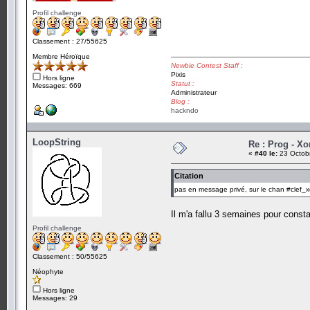
Profil challenge
Classement : 27/55625
Membre Héroïque
Newbie Contest Staff :
Pixis
Hors ligne
Statut :
Messages: 669
Administrateur
Blog :
hackndo
LoopString
Re : Prog - Xo
«
#40 le:
23 Octobr
Citation
pas en message privé, sur le chan #clef_x
Il m'a fallu 3 semaines pour const
Profil challenge
Classement : 50/55625
Néophyte
Hors ligne
Messages: 29