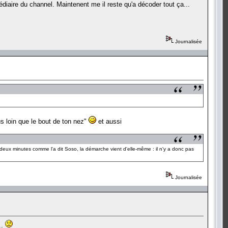
médiaire du channel. Maintenent me il reste qu'a décoder tout ça...
Journalisée
s loin que le bout de ton nez"
et aussi
nt deux minutes comme l'a dit Soso, la démarche vient d'elle-même : il n'y a donc pas
Journalisée
..