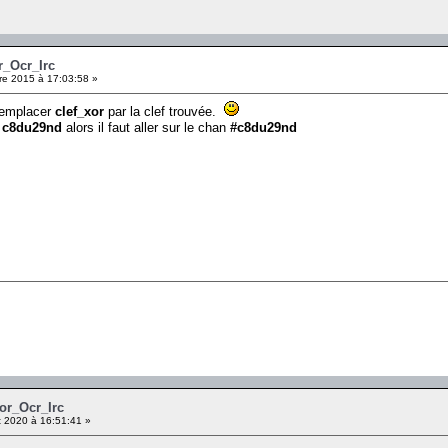
r_Ocr_Irc
e 2015 à 17:03:58 »
 remplacer
clef_xor
par la clef trouvée.
t
c8du29nd
alors il faut aller sur le chan
#c8du29nd
Xor_Ocr_Irc
 2020 à 16:51:41 »