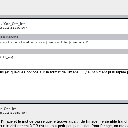
 - Xor_Ocr_Irc
er 2011 à 19:06:54 »
11 à 16:22:41
e sur le channel #clef_xor, donc si je retrouve le bot je trouve la clé.
#clef_xor)
s (et quelques notions sur le format de l'image), il y a infiniment plus rapide p
.
or_Ocr_Irc
er 2011 à 08:58:40 »
 l'image et le mot de passe que je trouve a partir de l'image me semble franch
ue le chiffrement XOR est un tout petit peu particulier. Pour l'image, on ma c