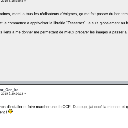
 2015 à 15:38:46 »
maines, merci a tous les réalisateurs d'énigmes, ça me fait passer du bon tem
t je commence a apprivoiser la librairie "Tesseract", je suis globalement au 
s liens a me donner me permettant de mieux préparer les images a passer a t
Xor_Ocr_Irc
 2015 à 20:50:18 »
mps d'installer et faire marcher une lib OCR. Du coup, j'ai codé la mienne, et
ment !