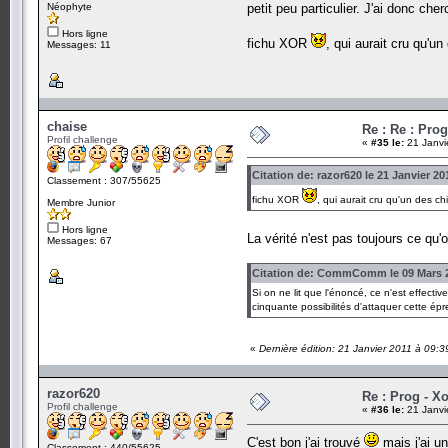
Néophyte
petit peu particulier. J'ai donc ch
Hors ligne
fichu XOR
, qui aurait cru qu'u
Messages: 11
chaise
Re : Re : Prog
Profil challenge
«
#35 le:
21 Janvi
Citation de: razor620 le 21 Janvier 20
Classement : 307/55625
fichu XOR
, qui aurait cru qu'un des c
Membre Junior
Hors ligne
La vérité n'est pas toujours ce qu'o
Messages: 67
Citation de: CommComm le 09 Mars 2
Si on ne lit que l'énoncé, ce n'est effecti
cinquante possibilités d'attaquer cette ép
«
Dernière édition: 21 Janvier 2011 à 09:3
razor620
Re : Prog - X
Profil challenge
«
#36 le:
21 Janvi
C'est bon j'ai trouvé
mais j'ai un
Classement : 440/55625