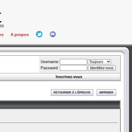
es
A propos
L'équipe
e Connect
Hall Of Fame
Username:
Password:
Inscrivez-vous
aires
ment
RETOURNER À L'ÉPREUVE
IMPRIMER
es
bateur