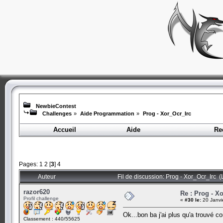
NewbieContest
Challenges
»
Aide Programmation
»
Prog - Xor_Ocr_Irc
Accueil
Aide
Re
Pages:
1
2
[
3
]
4
Auteur
Fil de discussion: Prog - Xor_Ocr_Irc (
razor620
Re : Prog - X
Profil challenge
«
#30 le:
20 Janvi
Ok...bon ba j'ai plus qu'a trouvé co
Classement : 440/55625