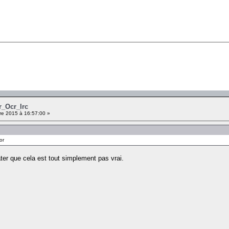
r_Ocr_Irc
e 2015 à 16:57:00 »
or
ater que cela est tout simplement pas vrai.