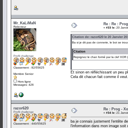
Mr_KaLiMaN
Re : Re : Prog
Relecteur
«
#33 le:
20 Janvi
Citation de: razor620 le 20 Janvier 20
Ba si je dit pas de connerie, le bot se trouv
Citation
Profil challenge
Rejoignez le chan formé par la clef XOR (
Classement : 82/55625
Et sinon en réfléchissant un peu plu
Membre Senior
Cela dit chacun fait comme il veut
Hors ligne
Messages: 426
razor620
Re : Prog - X
Profil challenge
«
#34 le:
21 Janvi
ba je connais justement l'entête de
Classement : 440/55625
l'information dans mon image soit q