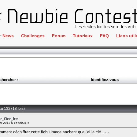
News
Challenges
Forum
Tutoriaux
FAQ
Liens util
Crackme
IRC
ClientSide
Newbi
Cryptographie
Liens
Forensics
chercher
Identifiez-vous
Parten
Hacking
Régle
Logique
Goodi
Programmation
Lu 132718 fois)
L'incu
Stéganographie
or_Ocr_Irc
er 2011 à 15:05:31 »
Wargame
mment déchiffrer cette fichu image sachant que j'ai la clé...-_-
Tous les challenges