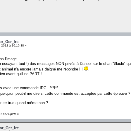
Xor_Ocr_Irc
 2012 à 16:10:38 »
ans l'image...
en essayant tout !) des messages NON privés à Daneel sur le chan "#laclé" que
 animal n'a encore jamais daigné me répondre !!!
.
bien avant qu'il ne PART !
tes avec une commande IRC : ***I**.
quelqu'un peut-il me dire si cette commande est acceptée par cette épreuve ?
lair ce truc quand même non ?
11 par SpiNa
»
Xor_Ocr_Irc