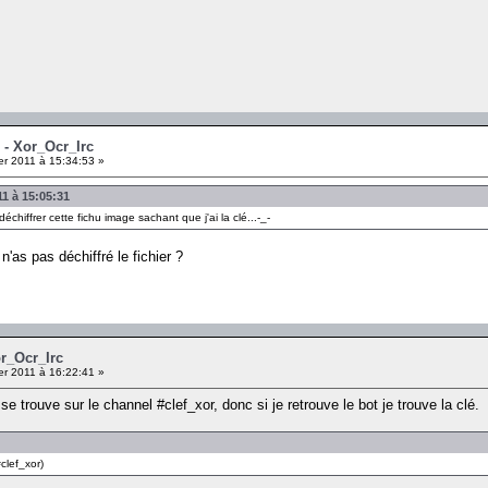
 - Xor_Ocr_Irc
er 2011 à 15:34:53 »
11 à 15:05:31
chiffrer cette fichu image sachant que j'ai la clé...-_-
n'as pas déchiffré le fichier ?
or_Ocr_Irc
er 2011 à 16:22:41 »
 se trouve sur le channel #clef_xor, donc si je retrouve le bot je trouve la clé.
clef_xor)