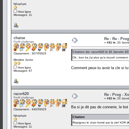
Néophyte
Hors ligne
Messages: 11
chaise
Re : Re : Prog
Profil challenge
«
#31 le:
20 Janvi
Citation de: razor620 le 20 Janvier 20
Classement : 307/55625
Ok...bon ba j'ai plus qu'a trouvé comment dé
Membre Junior
Comment peux-tu avoir la cle si tu 
Hors ligne
Messages: 67
razor620
Re : Prog - X
Profil challenge
«
#32 le:
20 Janvi
Ba si je dit pas de connerie, le bot
Classement : 440/55625
Néophyte
Citation
Rejoignez le chan formé par la clef XOR (#
Hors ligne
Messages: 11