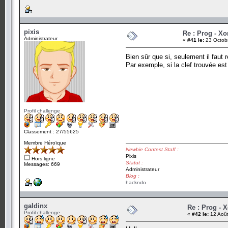
pixis
Re : Prog - Xo
Administrateur
«
#41 le:
23 Octobr
Bien sûr que si, seulement il faut
Par exemple, si la clef trouvée es
Profil challenge
Classement : 27/55625
Membre Héroïque
Newbie Contest Staff :
Pixis
Hors ligne
Statut :
Messages: 669
Administrateur
Blog :
hackndo
galdinx
Re : Prog - 
Profil challenge
«
#42 le:
12 Août