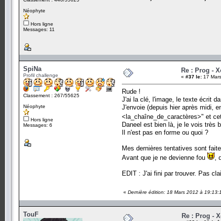
Néophyte
Hors ligne
Messages: 11
SpiNa
Re : Prog - 
Profil challenge
«
#37 le:
17 Mars
Rude !
Classement : 267/55625
J'ai la clé, l'image, le texte écrit d
Néophyte
J'envoie (depuis hier après midi, 
<la_chaîne_de_caractères>" et cet
Hors ligne
Daneel est bien là, je le vois très 
Messages: 6
Il n'est pas en forme ou quoi ?
Mes dernières tentatives sont fai
Avant que je ne devienne fou
, 
EDIT : J'ai fini par trouver. Pas c
«
Dernière édition: 18 Mars 2012 à 19:13:
TouF
Re : Prog - 