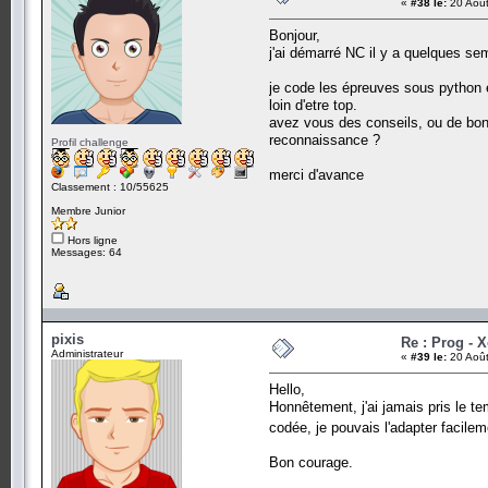
«
#38 le:
20 Août
Bonjour,
j'ai démarré NC il y a quelques se
je code les épreuves sous python e
loin d'etre top.
avez vous des conseils, ou de bon
reconnaissance ?
Profil challenge
merci d'avance
Classement : 10/55625
Membre Junior
Hors ligne
Messages: 64
pixis
Re : Prog - 
Administrateur
«
#39 le:
20 Août
Hello,
Honnêtement, j'ai jamais pris le te
codée, je pouvais l'adapter facile
Bon courage.