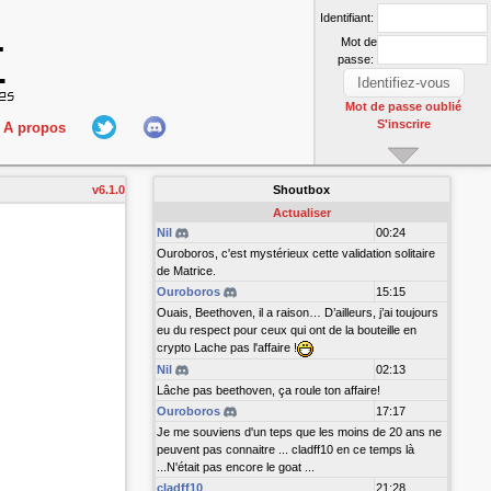
Identifiant:
Mot de
passe:
Mot de passe oublié
S'inscrire
A propos
L'équipe
v6.1.0
Shoutbox
nect
Hall Of Fame
Actualiser
Nil
00:24
Ouroboros, c'est mystérieux cette validation solitaire
de Matrice.
Ouroboros
15:15
Ouais, Beethoven, il a raison… D’ailleurs, j’ai toujours
eu du respect pour ceux qui ont de la bouteille en
crypto Lache pas l'affaire !
Nil
02:13
r
Lâche pas beethoven, ça roule ton affaire!
Ouroboros
17:17
Je me souviens d'un teps que les moins de 20 ans ne
peuvent pas connaitre ... cladff10 en ce temps là
...N'était pas encore le goat ...
cladff10
21:28