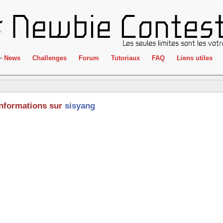
News
Challenges
Forum
Tutoriaux
FAQ
Liens utiles
ClientSide
IRC
Crackme
Newbie Con
Informations sur
sisyang
Forensics
Liens
Cryptographie
Partenaires
Hacking
Réglement
Logique
Goodies
Programmation
L'incubateu
Stéganographie
Wargame
Tous les challenges