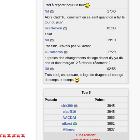
Prêt à repartir pour un tour
Nil
17:43
Alors cladff10, comment on se sent quand on a fait le
tour du jeu?
beethoven
01:33
salut
Nil
19:10
Possible. J'avais pas vu avant.
Ouroboros
17:29
tu prales des changements de logo datant d'y ya dix
ans et dont morgan12 à réondu récement ?
Nil
02:55
Très cool, en passant, le logo de dragon qui change
de temps en temps
Top 5
Pseudo
Points
sirk390
3945
cladff10
3945
AACDAI
3883
nikost
3881
Alkanor
3837
Classement