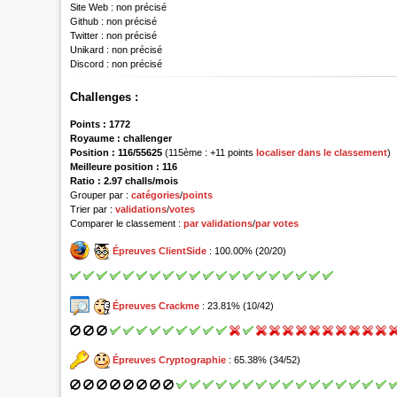
Site Web :
non précisé
Github :
non précisé
Twitter :
non précisé
Unikard :
non précisé
Discord :
non précisé
Challenges :
Points :
1772
Royaume :
challenger
Position :
116/55625
(115ème : +11 points
localiser dans le classement
)
Meilleure position : 116
Ratio : 2.97 challs/mois
Grouper par :
catégories
/
points
Trier par :
validations
/
votes
Comparer le classement :
par validations
/
par votes
Épreuves ClientSide
: 100.00% (20/20)
Épreuves Crackme
: 23.81% (10/42)
Épreuves Cryptographie
: 65.38% (34/52)