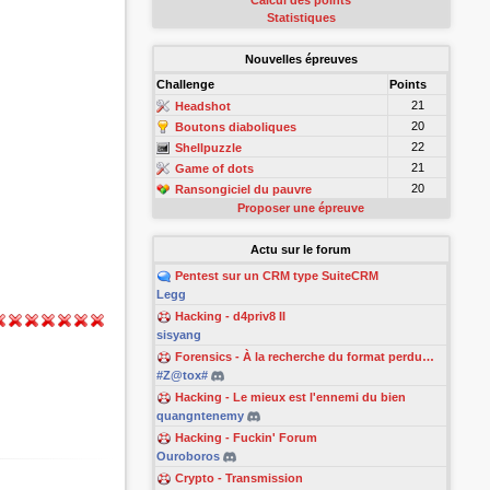
Calcul des points
Statistiques
Nouvelles épreuves
Challenge
Points
21
Headshot
20
Boutons diaboliques
22
Shellpuzzle
21
Game of dots
20
Ransongiciel du pauvre
Proposer une épreuve
Actu sur le forum
Pentest sur un CRM type SuiteCRM
Legg
Hacking - d4priv8 II
sisyang
Forensics - À la recherche du format perdu…
#Z@tox#
Hacking - Le mieux est l'ennemi du bien
quangntenemy
Hacking - Fuckin' Forum
Ouroboros
Crypto - Transmission