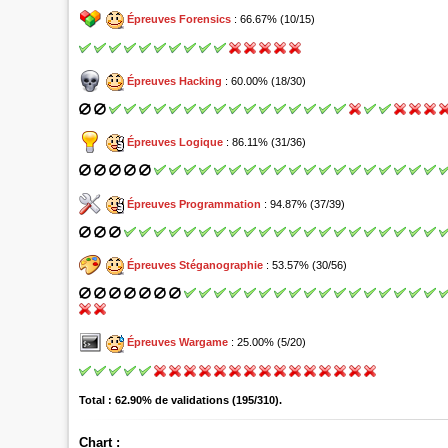
Épreuves Forensics
: 66.67% (10/15)
Épreuves Hacking
: 60.00% (18/30)
Épreuves Logique
: 86.11% (31/36)
Épreuves Programmation
: 94.87% (37/39)
Épreuves Stéganographie
: 53.57% (30/56)
Épreuves Wargame
: 25.00% (5/20)
Total : 62.90% de validations (195/310).
Chart :