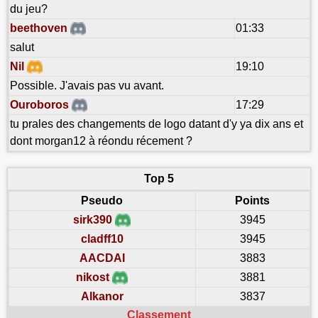
du jeu?
beethoven
01:33
salut
Nil
19:10
Possible. J'avais pas vu avant.
Ouroboros
17:29
tu prales des changements de logo datant d'y ya dix ans et
dont morgan12 à réondu récement ?
Top 5
Pseudo
Points
sirk390
3945
cladff10
3945
AACDAI
3883
nikost
3881
Alkanor
3837
Classement