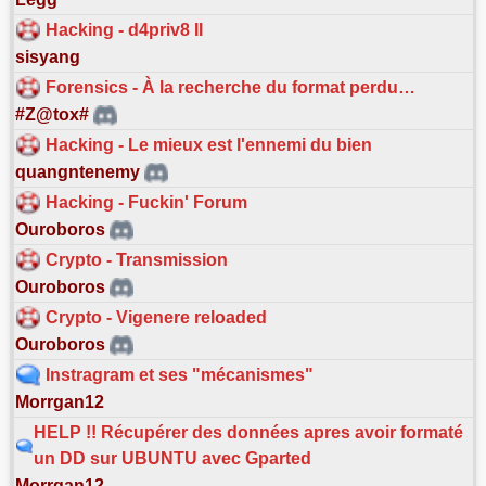
Hacking - d4priv8 II
sisyang
Forensics - À la recherche du format perdu…
#Z@tox#
Hacking - Le mieux est l'ennemi du bien
quangntenemy
Hacking - Fuckin' Forum
Ouroboros
Crypto - Transmission
Ouroboros
Crypto - Vigenere reloaded
Ouroboros
Instragram et ses "mécanismes"
Morrgan12
HELP !! Récupérer des données apres avoir formaté
un DD sur UBUNTU avec Gparted
Morrgan12