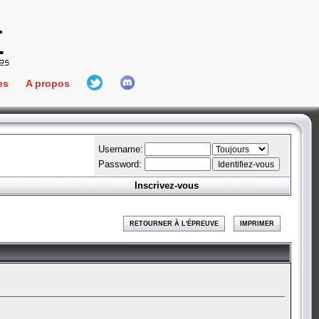
es
A propos
L'équipe
e Connect
Hall Of Fame
Username:
Password:
Inscrivez-vous
aires
ment
RETOURNER À L'ÉPREUVE
IMPRIMER
es
bateur