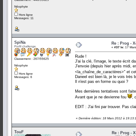
Néophyte
Hors ligne
Messages: 11
SpiNa
Re : Prog - 
Profil challenge
«
#37 le:
17 Mars
Rude !
Classement : 267/55625
J'ai la clé, l'image, le texte écrit d
Néophyte
J'envoie (depuis hier après midi, 
<la_chaîne_de_caractères>" et cet
Hors ligne
Daneel est bien là, je le vois très 
Messages: 6
Il n'est pas en forme ou quoi ?
Mes dernières tentatives sont fai
Avant que je ne devienne fou
, 
EDIT : J'ai fini par trouver. Pas c
«
Dernière édition: 18 Mars 2012 à 19:13:
TouF
Re : Prog - 