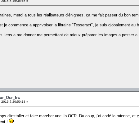
 2015 à 15:38:46 »
maines, merci a tous les réalisateurs d'énigmes, ça me fait passer du bon tem
t je commence a apprivoiser la librairie "Tesseract", je suis globalement au 
s liens a me donner me permettant de mieux préparer les images a passer a t
Xor_Ocr_Irc
 2015 à 20:50:18 »
mps d'installer et faire marcher une lib OCR. Du coup, j'ai codé la mienne, et
ment !