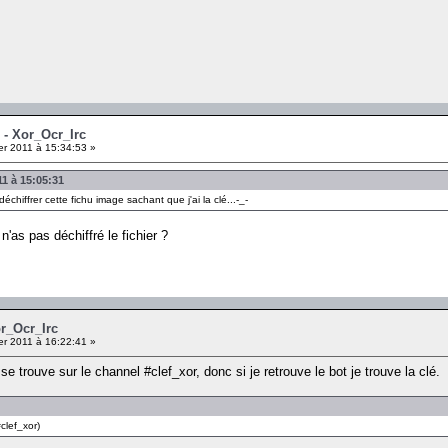
 - Xor_Ocr_Irc
er 2011 à 15:34:53 »
11 à 15:05:31
chiffrer cette fichu image sachant que j'ai la clé...-_-
n'as pas déchiffré le fichier ?
or_Ocr_Irc
er 2011 à 16:22:41 »
 se trouve sur le channel #clef_xor, donc si je retrouve le bot je trouve la clé.
clef_xor)