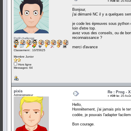
«
#38 le:
20 Août
Bonjour,
j'ai démarré NC il y a quelques se
je code les épreuves sous python e
loin d'etre top.
avez vous des conseils, ou de bon
reconnaissance ?
Profil challenge
merci d'avance
Classement : 10/55625
Membre Junior
Hors ligne
Messages: 64
pixis
Re : Prog - 
Administrateur
«
#39 le:
20 Août
Hello,
Honnêtement, j'ai jamais pris le te
codée, je pouvais l'adapter facile
Bon courage.