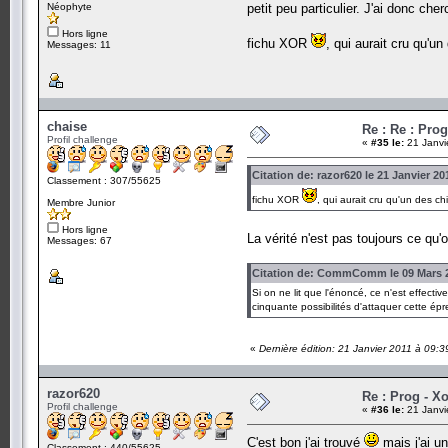
Néophyte
petit peu particulier. J'ai donc ch
Hors ligne
fichu XOR
, qui aurait cru qu'u
Messages: 11
chaise
Re : Re : Prog
Profil challenge
«
#35 le:
21 Janvi
Citation de: razor620 le 21 Janvier 20
Classement : 307/55625
fichu XOR
, qui aurait cru qu'un des c
Membre Junior
Hors ligne
La vérité n'est pas toujours ce qu'o
Messages: 67
Citation de: CommComm le 09 Mars 2
Si on ne lit que l'énoncé, ce n'est effecti
cinquante possibilités d'attaquer cette ép
«
Dernière édition: 21 Janvier 2011 à 09:3
razor620
Re : Prog - X
Profil challenge
«
#36 le:
21 Janvi
C'est bon j'ai trouvé
mais j'ai un
Classement : 440/55625