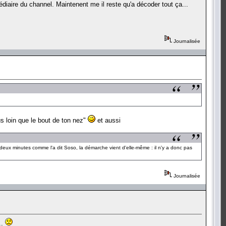
médiaire du channel. Maintenent me il reste qu'a décoder tout ça...
Journalisée
s loin que le bout de ton nez"
et aussi
nt deux minutes comme l'a dit Soso, la démarche vient d'elle-même : il n'y a donc pas
Journalisée
..