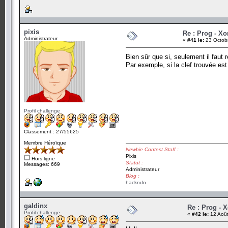
pixis
Re : Prog - Xo
Administrateur
«
#41 le:
23 Octobr
Bien sûr que si, seulement il faut
Par exemple, si la clef trouvée es
Profil challenge
Classement : 27/55625
Membre Héroïque
Newbie Contest Staff :
Pixis
Hors ligne
Statut :
Messages: 669
Administrateur
Blog :
hackndo
galdinx
Re : Prog - 
Profil challenge
«
#42 le:
12 Août