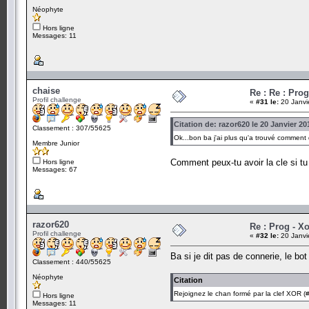
Néophyte
Hors ligne
Messages: 11
chaise
Re : Re : Prog
Profil challenge
«
#31 le:
20 Janvi
Citation de: razor620 le 20 Janvier 20
Classement : 307/55625
Ok...bon ba j'ai plus qu'a trouvé comment dé
Membre Junior
Comment peux-tu avoir la cle si tu 
Hors ligne
Messages: 67
razor620
Re : Prog - X
Profil challenge
«
#32 le:
20 Janvi
Ba si je dit pas de connerie, le bot
Classement : 440/55625
Néophyte
Citation
Rejoignez le chan formé par la clef XOR (#
Hors ligne
Messages: 11