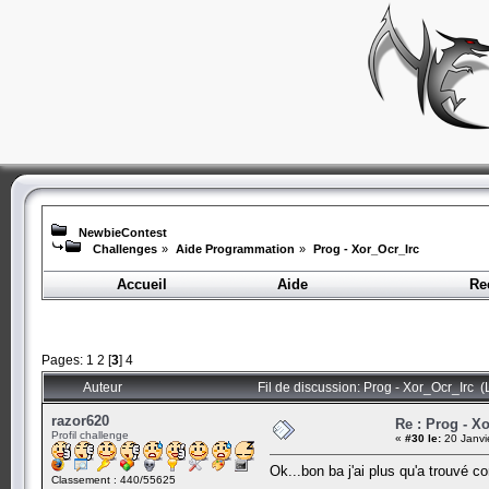
NewbieContest
Challenges
»
Aide Programmation
»
Prog - Xor_Ocr_Irc
Accueil
Aide
Re
Pages:
1
2
[
3
]
4
Auteur
Fil de discussion: Prog - Xor_Ocr_Irc (
razor620
Re : Prog - X
Profil challenge
«
#30 le:
20 Janvi
Ok...bon ba j'ai plus qu'a trouvé co
Classement : 440/55625