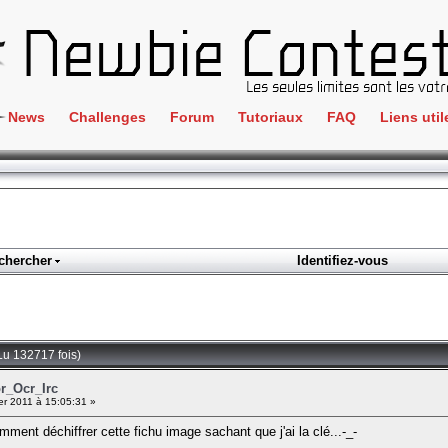
News
Challenges
Forum
Tutoriaux
FAQ
Liens util
Crackme
IRC
ClientSide
Newbi
Cryptographie
Liens
Forensics
chercher
Identifiez-vous
Parten
Hacking
Régle
Logique
Goodi
Programmation
Lu 132717 fois)
L'incu
Stéganographie
or_Ocr_Irc
er 2011 à 15:05:31 »
Wargame
mment déchiffrer cette fichu image sachant que j'ai la clé...-_-
Tous les challenges