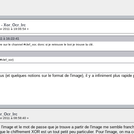
 - Xor_Ocr_Irc
er 2011 à 19:06:54 »
11 à 16:22:41
e sur le channel #clef_xor, donc si je retrouve le bot je trouve la clé.
#clef_xor)
s (et quelques notions sur le format de l'image), il y a infiniment plus rapide p
.
or_Ocr_Irc
er 2011 à 08:58:40 »
 l'image et le mot de passe que je trouve a partir de l'image me semble franch
ue le chiffrement XOR est un tout petit peu particulier. Pour l'image, on ma c