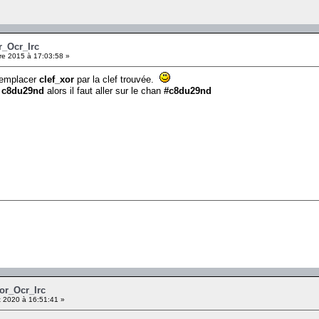
r_Ocr_Irc
e 2015 à 17:03:58 »
 remplacer
clef_xor
par la clef trouvée.
t
c8du29nd
alors il faut aller sur le chan
#c8du29nd
Xor_Ocr_Irc
 2020 à 16:51:41 »