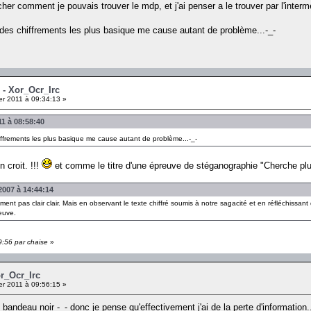
ercher comment je pouvais trouver le mdp, et j'ai penser a le trouver par l'inter
n des chiffrements les plus basique me cause autant de problème...-_-
 - Xor_Ocr_Irc
er 2011 à 09:34:13 »
11 à 08:58:40
hiffrements les plus basique me cause autant de problème...-_-
n croit. !!!
et comme le titre d'une épreuve de stéganographie "Cherche plu
007 à 14:44:14
vement pas clair clair. Mais en observant le texte chiffré soumis à notre sagacité et en réfléchissa
reuve.
9:56 par chaise
»
or_Ocr_Irc
er 2011 à 09:56:15 »
 bandeau noir -_- donc je pense qu'effectivement j'ai de la perte d'information.