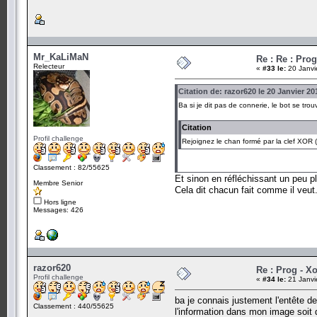
Mr_KaLiMaN
Re : Re : Prog
Relecteur
«
#33 le:
20 Janvi
Citation de: razor620 le 20 Janvier 20
Ba si je dit pas de connerie, le bot se trouv
Citation
Profil challenge
Rejoignez le chan formé par la clef XOR (
Classement : 82/55625
Et sinon en réfléchissant un peu plu
Membre Senior
Cela dit chacun fait comme il veut
Hors ligne
Messages: 426
razor620
Re : Prog - X
Profil challenge
«
#34 le:
21 Janvi
ba je connais justement l'entête de
Classement : 440/55625
l'information dans mon image soit q