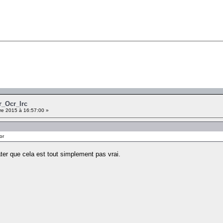
r_Ocr_Irc
e 2015 à 16:57:00 »
or
ater que cela est tout simplement pas vrai.