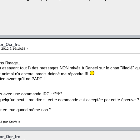
Xor_Ocr_Irc
 2012 à 16:10:38 »
ans l'image...
en essayant tout !) des messages NON privés à Daneel sur le chan "#laclé" que
 animal n'a encore jamais daigné me répondre !!!
.
bien avant qu'il ne PART !
tes avec une commande IRC : ***I**.
quelqu'un peut-il me dire si cette commande est acceptée par cette épreuve ?
lair ce truc quand même non ?
11 par SpiNa
»
Xor_Ocr_Irc