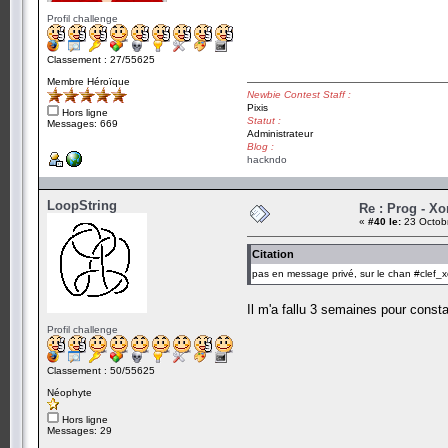
Profil challenge
Classement : 27/55625
Membre Héroïque
Newbie Contest Staff :
Pixis
Hors ligne
Statut :
Messages: 669
Administrateur
Blog :
hackndo
LoopString
Re : Prog - Xo
«
#40 le:
23 Octobr
Citation
pas en message privé, sur le chan #clef_x
Il m'a fallu 3 semaines pour const
Profil challenge
Classement : 50/55625
Néophyte
Hors ligne
Messages: 29