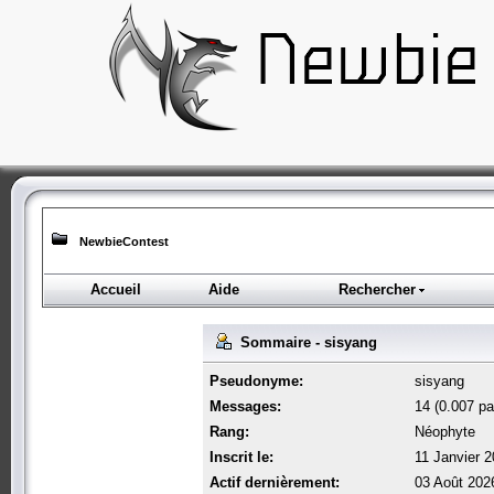
NewbieContest
Accueil
Aide
Rechercher
Sommaire - sisyang
Pseudonyme:
sisyang
Messages:
14 (0.007 par
Rang:
Néophyte
Inscrit le:
11 Janvier 2
Actif dernièrement:
03 Août 202