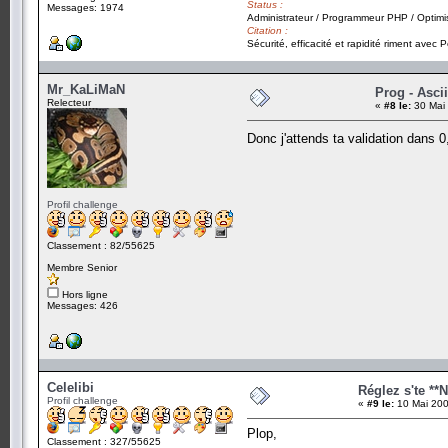
Status :
Messages: 1974
Administrateur / Programmeur PHP / Optimi
Citation :
Sécurité, efficacité et rapidité riment avec P
Mr_KaLiMaN
Prog - Ascii
Relecteur
«
#8 le:
30 Mai 
Donc j'attends ta validation dans 
Profil challenge
Classement : 82/55625
Membre Senior
Hors ligne
Messages: 426
Celelibi
Réglez s'te **
Profil challenge
«
#9 le:
10 Mai 200
Plop,
Classement : 327/55625