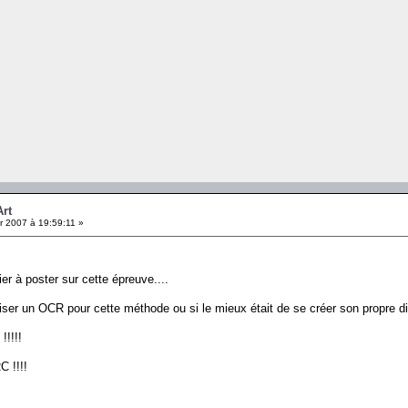
Art
r 2007 à 19:59:11 »
er à poster sur cette épreuve....
tiliser un OCR pour cette méthode ou si le mieux était de se créer son propre dic
!!!!!
C !!!!