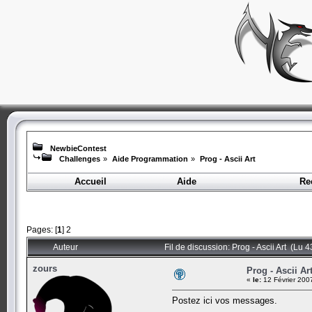
NewbieContest
Challenges
»
Aide Programmation
»
Prog - Ascii Art
Accueil
Aide
Re
Pages: [
1
]
2
Auteur
Fil de discussion: Prog - Ascii Art (Lu 4
zours
Prog - Ascii Ar
«
le:
12 Février 200
Postez ici vos messages.