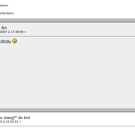
sateur
erfect(ion)
 Art
2007 à 17:48:08 »
0,0018s
No slang** de bot
9 à 14:54:22 »