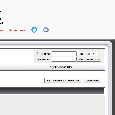
es
A propos
L'équipe
e Connect
Hall Of Fame
Username:
Password:
Inscrivez-vous
aires
ment
RETOURNER À L'ÉPREUVE
IMPRIMER
es
bateur