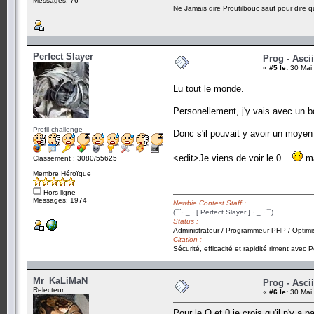
Messages: 76
Ne Jamais dire Proutilbouc sauf pour dire qu'
Perfect Slayer
Prog - Ascii
«
#5 le:
30 Mai 
Lu tout le monde.
Personellement, j'y vais avec un bo
Profil challenge
Donc s'il pouvait y avoir un moyen 
<edit>Je viens de voir le 0...
ma
Classement : 3080/55625
Membre Héroïque
Hors ligne
Messages: 1974
Newbie Contest Staff :
(¯`·._.· [ Perfect Slayer ] ·._.·´¯)
Status :
Administrateur / Programmeur PHP / Optimi
Citation :
Sécurité, efficacité et rapidité riment avec P
Mr_KaLiMaN
Prog - Ascii
Relecteur
«
#6 le:
30 Mai 
Pour le O et 0 je crois qu'il n'y a