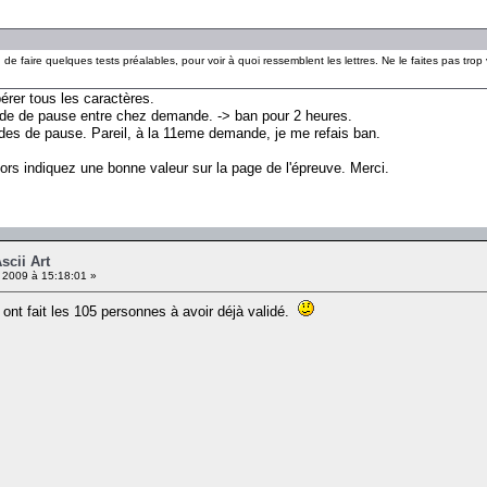
de faire quelques tests préalables, pour voir à quoi ressemblent les lettres. Ne le faites pas trop
pérer tous les caractères.
nde de pause entre chez demande. -> ban pour 2 heures.
des de pause. Pareil, à la 11eme demande, je me refais ban.
lors indiquez une bonne valeur sur la page de l'épreuve. Merci.
scii Art
 2009 à 15:18:01 »
t fait les 105 personnes à avoir déjà validé.