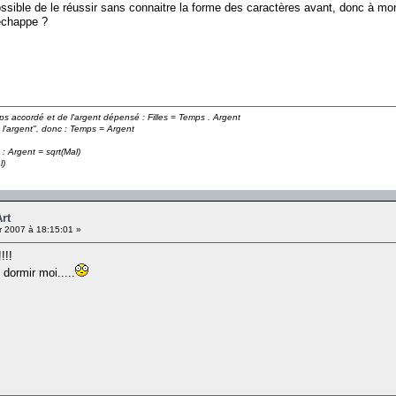
ssible de le réussir sans connaitre la forme des caractères avant, donc à mon 
échappe ?
emps accordé et de l'argent dépensé : Filles = Temps . Argent
 l'argent", donc : Temps = Argent
 : Argent = sqrt(Mal)
l)
Art
r 2007 à 18:15:01 »
!!!
dormir moi.....