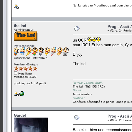
Ne Jamais dire Proutilbouc sauf pour dire qu'
the lsd
Prog - Ascii 
Administrateur
«
#2 le:
24 Févrie
un OCR
pour IRC ! Et ben mon gamin, t'y 
Profil challenge
Enjoy
Classement : 199/55625
The lsd
Membre Héroïque
Hors ligne
Messages: 3102
Newbie Contest Staff :
poulping for fun & profit
The lsd - Th3_l5D (IRC)
Statut :
Administrateur
Citation :
Cartésien désabusé : je pense, donc je suis
Gardel
Prog - Ascii 
«
#3 le:
25 Févrie
Bah c'est bien une reconnaissance 