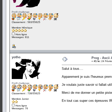
Profil challenge
Classement : 583/55625
Membre Héroïque
Hors ligne
Messages: 811
yotho
Prog - Ascii 
«
#1 le:
24 Févrie
Salut à tous....
Apparement je suis l'heureux premi
Profil challenge
Je voulais juste savoir si fallait u
Merci de me donner un petite piste 
Classement : 738/55625
Membre Junior
En tout cas super ces épreuves IR
Hors ligne
Messages: 76