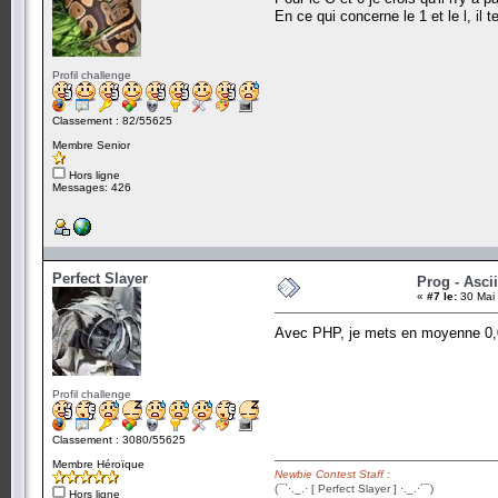
En ce qui concerne le 1 et le l, il 
Profil challenge
Classement : 82/55625
Membre Senior
Hors ligne
Messages: 426
Perfect Slayer
Prog - Ascii
«
#7 le:
30 Mai 
Avec PHP, je mets en moyenne 0,00
Profil challenge
Classement : 3080/55625
Membre Héroïque
Newbie Contest Staff :
(¯`·._.· [ Perfect Slayer ] ·._.·´¯)
Hors ligne