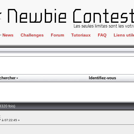
News
Challenges
Forum
Tutoriaux
FAQ
Liens util
Crackme
IRC
ClientSide
Newbi
Cryptographie
Liens
Forensics
chercher
Identifiez-vous
Parten
Hacking
Régle
Logique
Goodi
Programmation
3320 fois)
L'incu
Stéganographie
t
7 à 07:22:45 »
Wargame
Tous les challenges