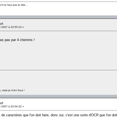
il ne faut pas le dire...
Art
r 2007 à 20:55:10 »
vas pas par 4 chemins !
, mais je m'en fous !
Art
r 2007 à 02:04:32 »
de caractères que l'on doit faire, donc oui, c'est une sorte d'OCR que l'on do