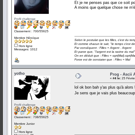
Et je ne penses pas que ce soit po
A moins que quelque chose ne m'
Profil challenge
Classement : 700/55625
Membre Héroïque
Selon le postulat que les filles, c'est du t
Et comme chacun le sait, "le temps c'est de
Hors ligne
Par conséquent : Filles = Argent . Argent
Messages: 1012
Et parce que, "l'argent est la racine du mal"
On en déduit que : Filles = sqrt(Mal).sqrt(Ma
Force est de constater que : Filles = Mal
yotho
Prog - Ascii 
«
#4 le:
25 Févrie
lol ok bon bah y'as plus qu'à alors !
Je sens que je vais plus beaucoup 
Profil challenge
Classement : 738/55625
Membre Junior
Hors ligne