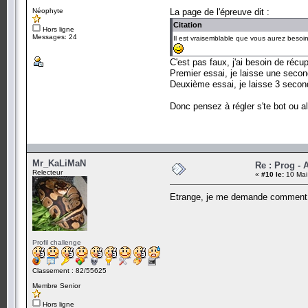
Néophyte
La page de l'épreuve dit :
Citation
Hors ligne
Messages: 24
Il est vraisemblable que vous aurez besoin 
C'est pas faux, j'ai besoin de récu
Premier essai, je laisse une seco
Deuxième essai, je laisse 3 secon
Donc pensez à régler s'te bot ou a
Mr_KaLiMaN
Re : Prog - A
Relecteur
«
#10 le:
10 Mai
Etrange, je me demande comment on
Profil challenge
Classement : 82/55625
Membre Senior
Hors ligne