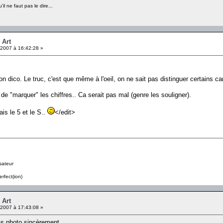
il ne faut pas le dire...
 Art
2007 à 16:42:28 »
n dico. Le truc, c'est que même à l'oeil, on ne sait pas distinguer certains car
de "marquer" les chiffres.. Ca serait pas mal (genre les souligner).
is le 5 et le S..
</edit>
sateur
erfect(ion)
 Art
2007 à 17:43:08 »
 pas photo sincèrement.