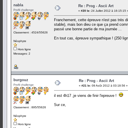
nabla
Re : Prog - Ascii Art
Profil challenge
«
#20 le:
24 Juillet 2012 à 16:15:15 
Franchement, cette épreuve n'est pas très dif
stable), mais bon dieu ce que ça prend comme
passé une bonne partie de ma journée ...
Classement : 4524/55626
En tout cas, épreuve sympathique ! (250 lign
Néophyte
Hors ligne
Messages: 2
burgouz
Re : Prog - Ascii Art
Profil challenge
«
#21 le:
09 Août 2012 à 03:18:56 »
il est 4h17 ,je viens de finir l'epreuve !
Sur ce,
Classement : 895/55626
Néophyte
Hors ligne