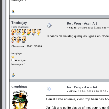
Messages: 3
Thedeejay
Re : Prog - Ascii Art
Profil challenge
«
#22 le:
24 Mars 2013 à 21:33:35 »
Je viens de valider, quelques lignes en No
Classement : 11431/55626
Néophyte
Hors ligne
Messages: 1
dauphinus
Re : Prog - Ascii Art
«
#23 le:
12 Juin 2013 à 18:22:57 »
Génial cette épreuve, c'est trop beau ces AS
J'ai fait une petite classe c#.net pour le gén