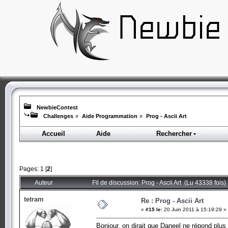
NewbieContest
Challenges
»
Aide Programmation
»
Prog - Ascii Art
Accueil
Aide
Rechercher
Pages:
1
[
2
]
Auteur
Fil de discussion: Prog - Ascii Art (Lu 43338 fois)
tetram
Re : Prog - Ascii Art
«
#15 le:
20 Juin 2011 à 15:19:29 »
Bonjour, on dirait que Daneel ne répond plu