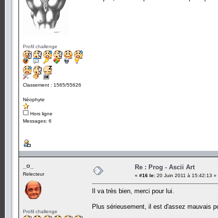
Profil challenge
Classement : 1565/55626
Néophyte
Hors ligne
Messages: 6
_o_
Re : Prog - Ascii Art
Relecteur
«
#16 le:
20 Juin 2011 à 15:42:13 »
Il va très bien, merci pour lui.
Plus sérieusement, il est d'assez mauvais poil
Profil challenge