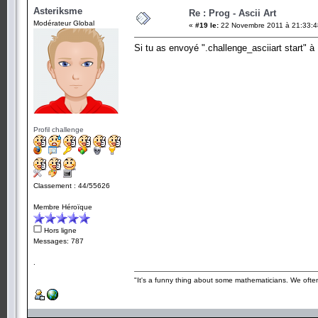
Asteriksme
Re : Prog - Ascii Art
Modérateur Global
«
#19 le:
22 Novembre 2011 à 21:33:4
Si tu as envoyé ".challenge_asciiart start" à
Profil challenge
Classement : 44/55626
Membre Héroïque
Hors ligne
Messages: 787
.
"It's a funny thing about some mathematicians. We often 