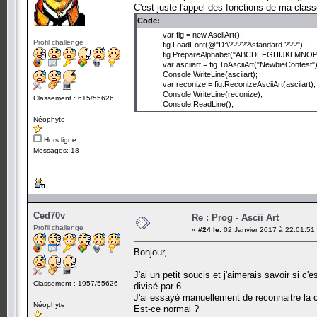
C'est juste l'appel des fonctions de ma clas
Code:
var fig = new AsciiArt();
Profil challenge
fig.LoadFont(@"D:\?????\standard.???");
fig.PrepareAlphabet("ABCDEFGHIJKLMNOPQRS
var asciiart = fig.ToAsciiArt("NewbieContest")
Console.WriteLine(asciiart);
var reconize = fig.ReconizeAsciiArt(asciiart);
Console.WriteLine(reconize);
Classement : 615/55626
Console.ReadLine();
Néophyte
Hors ligne
Messages: 18
Ced70v
Re : Prog - Ascii Art
Profil challenge
«
#24 le:
02 Janvier 2017 à 22:01:51
Bonjour,
J'ai un petit soucis et j'aimerais savoir si 
Classement : 1957/55626
divisé par 6.
J'ai essayé manuellement de reconnaitre la c
Néophyte
Est-ce normal ?