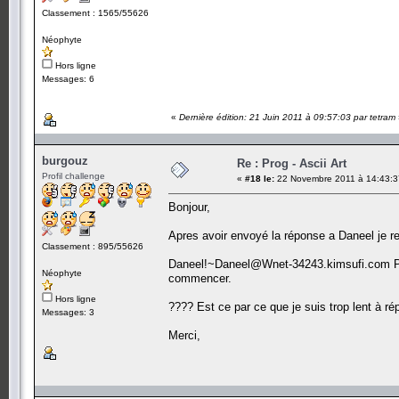
Classement : 1565/55626
Néophyte
Hors ligne
Messages: 6
«
Dernière édition: 21 Juin 2011 à 09:57:03 par tetram
burgouz
Re : Prog - Ascii Art
Profil challenge
«
#18 le:
22 Novembre 2011 à 14:43:3
Bonjour,
Apres avoir envoyé la réponse a Daneel je re
Classement : 895/55626
Daneel!~Daneel@Wnet-34243.kimsufi.com PRI
Néophyte
commencer.
Hors ligne
???? Est ce par ce que je suis trop lent à r
Messages: 3
Merci,