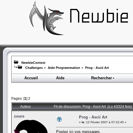
NewbieContest
Challenges
»
Aide Programmation
»
Prog - Ascii Art
Accueil
Aide
Rechercher
Pages: [
1
]
2
Auteur
Fil de discussion: Prog - Ascii Art (Lu 43324 fois)
zours
Prog - Ascii Art
«
le:
12 Février 2007 à 07:22:45 »
Postez ici vos messages.