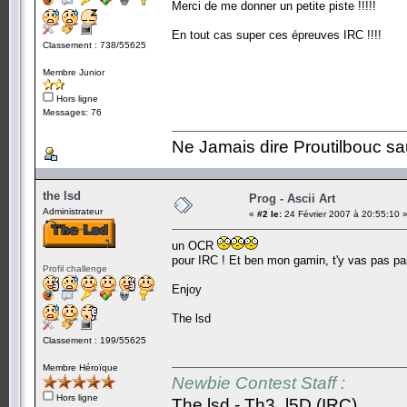
Merci de me donner un petite piste !!!!!
En tout cas super ces épreuves IRC !!!!
Classement : 738/55625
Membre Junior
Hors ligne
Messages: 76
Ne Jamais dire Proutilbouc sauf 
the lsd
Prog - Ascii Art
Administrateur
«
#2 le:
24 Février 2007 à 20:55:10 
un OCR
pour IRC ! Et ben mon gamin, t'y vas pas pa
Profil challenge
Enjoy
The lsd
Classement : 199/55625
Membre Héroïque
Newbie Contest Staff :
Hors ligne
The lsd - Th3_l5D (IRC)