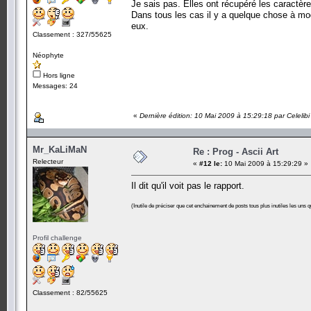
Je sais pas. Elles ont récupéré les caractère
Dans tous les cas il y a quelque chose à modi
eux.
Classement : 327/55625
Néophyte
Hors ligne
Messages: 24
«
Dernière édition: 10 Mai 2009 à 15:29:18 par Celelibi
Mr_KaLiMaN
Re : Prog - Ascii Art
Relecteur
«
#12 le:
10 Mai 2009 à 15:29:29 »
Il dit qu'il voit pas le rapport.
(Inutile de préciser que cet enchainement de posts tous plus inutiles les uns q
Profil challenge
Classement : 82/55625