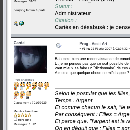
Messages: 3102
Statut :
poulping for fun & profit
Administrateur
Citation :
Cartésien désabusé : je pense,
Gardel
Prog - Ascii Art
«
#3 le:
25 Février 2007 à 02:04:32 
Bah c'est bien une reconnaissance de caractè
Et je ne penses pas que ce soit possible de 
vaut mieux se faire un "dictionnaire" de ces 
A moins que quelque chose ne m'échappe ?
Profil challenge
Selon le postulat que les fille
Temps . Argent
Classement : 701/55625
Et comme chacun le sait, "le t
Membre Héroïque
Par conséquent : Filles = Arge
Hors ligne
Et parce que, "l'argent est la 
Messages: 1012
On en déduit que : Filles = sqr