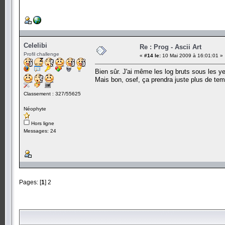
Celelibi
Re : Prog - Ascii Art
Profil challenge
«
#14 le:
10 Mai 2009 à 16:01:01 »
Bien sûr. J'ai même les log bruts sous les y
Mais bon, osef, ça prendra juste plus de te
Classement : 327/55625
Néophyte
Hors ligne
Messages: 24
Pages: [
1
]
2