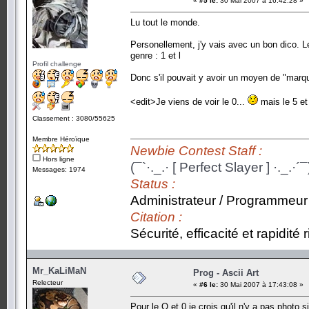
«
#5 le:
30 Mai 2007 à 16:42:28 »
Lu tout le monde.
Personellement, j'y vais avec un bon dico. Le
genre : 1 et l
Profil challenge
Donc s'il pouvait y avoir un moyen de "marque
<edit>Je viens de voir le 0...
mais le 5 et
Classement : 3080/55625
Membre Héroïque
Newbie Contest Staff :
Hors ligne
(¯`·._.· [ Perfect Slayer ] ·._.·´¯
Messages: 1974
Status :
Administrateur / Programmeur
Citation :
Sécurité, efficacité et rapidité
Mr_KaLiMaN
Prog - Ascii Art
Relecteur
«
#6 le:
30 Mai 2007 à 17:43:08 »
Pour le O et 0 je crois qu'il n'y a pas photo 