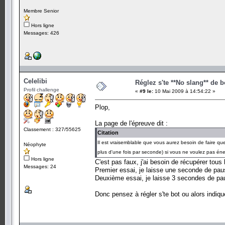
Membre Senior
Hors ligne
Messages: 426
Celelibi
Réglez s'te **No slang** de b
Profil challenge
«
#9 le:
10 Mai 2009 à 14:54:22 »
Plop,
La page de l'épreuve dit :
Classement : 327/55625
Citation
Il est vraisemblable que vous aurez besoin de faire quel
Néophyte
plus d'une fois par seconde) si vous ne voulez pas éne
Hors ligne
C'est pas faux, j'ai besoin de récupérer tous 
Messages: 24
Premier essai, je laisse une seconde de pa
Deuxième essai, je laisse 3 secondes de pau
Donc pensez à régler s'te bot ou alors indiq