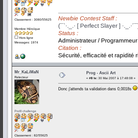
Newbie Contest Staff :
Classement : 3080/55625
(¯`·._.· [ Perfect Slayer ] ·._.·´¯
Membre Héroïque
Status :
Hors ligne
Administrateur / Programmeur
Messages: 1974
Citation :
Sécurité, efficacité et rapidité
Mr_KaLiMaN
Prog - Ascii Art
Relecteur
«
#8 le:
30 Mai 2007 à 17:48:08 »
Donc j'attends ta validation dans 0,0018s
Profil challenge
Classement : 82/55625