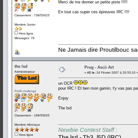
Merci de me donner un petite piste !!!!!
En tout cas super ces épreuves IRC !!!!
Classement : 738/55625
Membre Junior
Hors ligne
Messages: 76
Ne Jamais dire Proutilbouc sauf 
the lsd
Prog - Ascii Art
Administrateur
«
#2 le:
24 Février 2007 à 20:55:10 
un OCR
pour IRC ! Et ben mon gamin, t'y vas pas pa
Profil challenge
Enjoy
The lsd
Classement : 199/55625
Membre Héroïque
Newbie Contest Staff :
Hors ligne
The lsd - Th3_l5D (IRC)