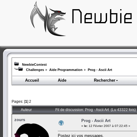
NewbieContest
Challenges
»
Aide Programmation
»
Prog - Ascii Art
Accueil
Aide
Rechercher
Pages: [
1
]
2
Auteur
Fil de discussion: Prog - Ascii Art (Lu 43322 fois)
zours
Prog - Ascii Art
«
le:
12 Février 2007 à 07:22:45 »
Postez ici vos messages.