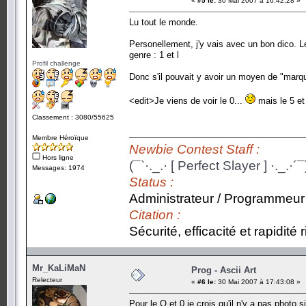
«
#5 le:
30 Mai 2007 à 16:42:28 »
Lu tout le monde.
Personellement, j'y vais avec un bon dico. Le
genre : 1 et l
Profil challenge
Donc s'il pouvait y avoir un moyen de "marque
<edit>Je viens de voir le 0...
mais le 5 et
Classement : 3080/55625
Membre Héroïque
Newbie Contest Staff :
Hors ligne
(¯`·._.· [ Perfect Slayer ] ·._.·´¯
Messages: 1974
Status :
Administrateur / Programmeur
Citation :
Sécurité, efficacité et rapidité
Mr_KaLiMaN
Prog - Ascii Art
Relecteur
«
#6 le:
30 Mai 2007 à 17:43:08 »
Pour le O et 0 je crois qu'il n'y a pas photo 