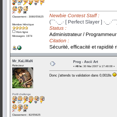
Newbie Contest Staff :
Classement : 3080/55625
(¯`·._.· [ Perfect Slayer ] ·._.·´¯
Membre Héroïque
Status :
Hors ligne
Administrateur / Programmeur
Messages: 1974
Citation :
Sécurité, efficacité et rapidité
Mr_KaLiMaN
Prog - Ascii Art
Relecteur
«
#8 le:
30 Mai 2007 à 17:48:08 »
Donc j'attends ta validation dans 0,0018s
Profil challenge
Classement : 82/55625