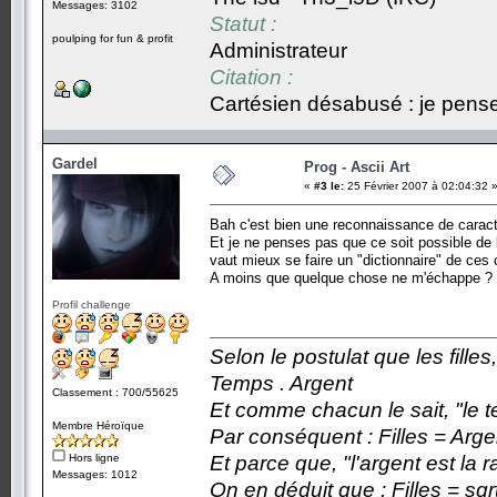
Messages: 3102
Statut :
poulping for fun & profit
Administrateur
Citation :
Cartésien désabusé : je pense,
Gardel
Prog - Ascii Art
«
#3 le:
25 Février 2007 à 02:04:32 
Bah c'est bien une reconnaissance de caractè
Et je ne penses pas que ce soit possible de 
vaut mieux se faire un "dictionnaire" de ces 
A moins que quelque chose ne m'échappe ?
Profil challenge
Selon le postulat que les fille
Temps . Argent
Classement : 700/55625
Et comme chacun le sait, "le t
Membre Héroïque
Par conséquent : Filles = Arge
Hors ligne
Et parce que, "l'argent est la 
Messages: 1012
On en déduit que : Filles = sqr