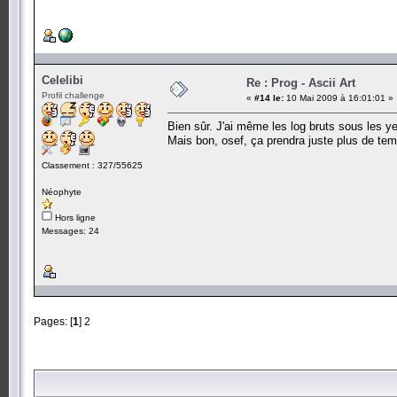
Celelibi
Re : Prog - Ascii Art
Profil challenge
«
#14 le:
10 Mai 2009 à 16:01:01 »
Bien sûr. J'ai même les log bruts sous les y
Mais bon, osef, ça prendra juste plus de te
Classement : 327/55625
Néophyte
Hors ligne
Messages: 24
Pages: [
1
]
2