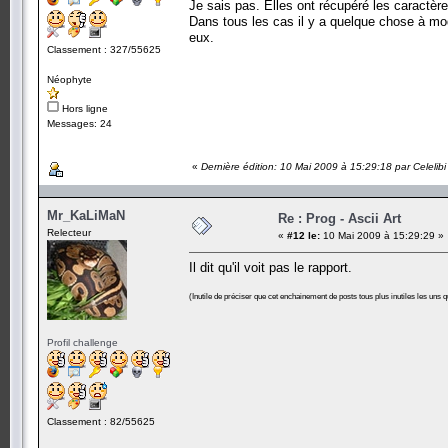
Je sais pas. Elles ont récupéré les caractère
Dans tous les cas il y a quelque chose à modi
eux.
Classement : 327/55625
Néophyte
Hors ligne
Messages: 24
«
Dernière édition: 10 Mai 2009 à 15:29:18 par Celelibi
Mr_KaLiMaN
Re : Prog - Ascii Art
Relecteur
«
#12 le:
10 Mai 2009 à 15:29:29 »
Il dit qu'il voit pas le rapport.
(Inutile de préciser que cet enchainement de posts tous plus inutiles les uns q
Profil challenge
Classement : 82/55625