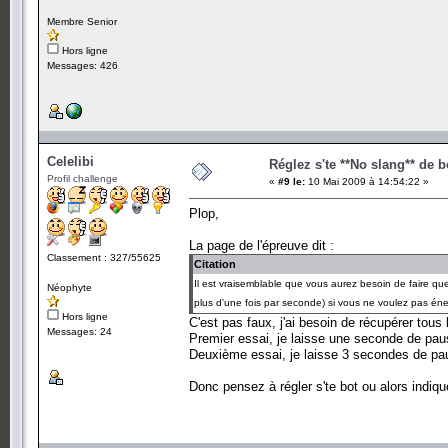
Membre Senior
Hors ligne
Messages: 426
Celelibi
Réglez s'te **No slang** de b
Profil challenge
«
#9 le:
10 Mai 2009 à 14:54:22 »
Plop,
La page de l'épreuve dit :
Classement : 327/55625
Citation
Il est vraisemblable que vous aurez besoin de faire quel
Néophyte
plus d'une fois par seconde) si vous ne voulez pas éne
Hors ligne
C'est pas faux, j'ai besoin de récupérer tous 
Messages: 24
Premier essai, je laisse une seconde de pa
Deuxième essai, je laisse 3 secondes de pau
Donc pensez à régler s'te bot ou alors indiq