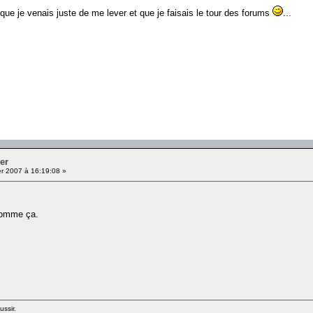
t que je venais juste de me lever et que je faisais le tour des forums
...
er
er 2007 à 16:19:08 »
 comme ça.
ussir.