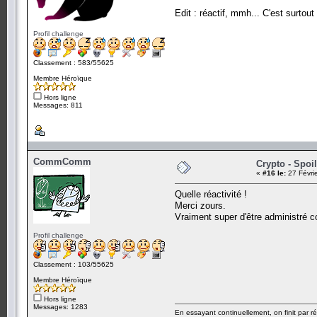
Edit : réactif, mmh... C'est surtou
Profil challenge
Classement : 583/55625
Membre Héroïque
Hors ligne
Messages: 811
CommComm
Crypto - Spoil
«
#16 le:
27 Févri
Quelle réactivité !
Merci zours.
Vraiment super d'être administré
Profil challenge
Classement : 103/55625
Membre Héroïque
Hors ligne
Messages: 1283
En essayant continuellement, on finit par ré