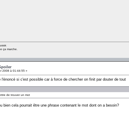
ussir.
ue ça marche.
Spoiler
er 2008 à 01:44:55 »
e l'énoncé si c'est possible car à force de chercher on finit par douter de tout
ettre de trouver un mot
u bien cela pourrait être une phrase contenant le mot dont on a besoin?