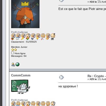
«
#24 le:
21 Avri
Est ce que le fait que Piotr aime 
Profil challenge
Classement : 51/55625
Membre Junior
Hors ligne
Messages: 64
CommComm
Re : Crypto -
«
#25 le:
21 Avri
на здоровье !
Profil challenge