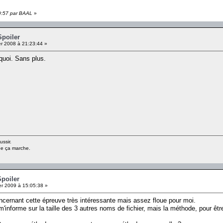
59:57 par BAAL
»
Spoiler
er 2008 à 21:23:44 »
 quoi. Sans plus.
ussir.
ue ça marche.
Spoiler
er 2009 à 15:05:38 »
concernant cette épreuve très intéressante mais assez floue pour moi.
m'informe sur la taille des 3 autres noms de fichier, mais la méthode, pour êt