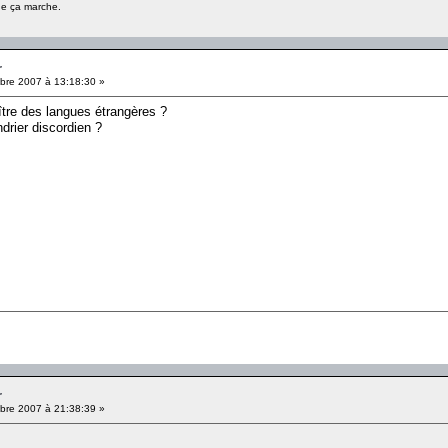
ue ça marche.
r
re 2007 à 13:18:30 »
ître des langues étrangères ?
ndrier discordien ?
r
re 2007 à 21:38:39 »