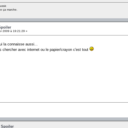
ussir.
ue ça marche.
Spoiler
er 2009 à 19:21:29 »
i la connaisse aussi...
ais chercher avec internet ou le papier/crayon c'est tout
 Spoiler