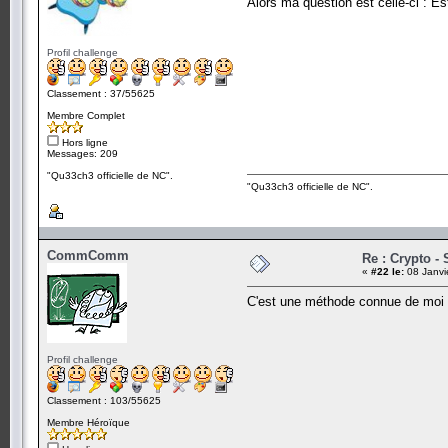
Alors ma question est celle-ci : 
Profil challenge
Classement : 37/55625
Membre Complet
Hors ligne
Messages: 209
"Qu33ch3 officielle de NC".
"Qu33ch3 officielle de NC".
CommComm
Re : Crypto - 
«
#22 le:
08 Janvi
C'est une méthode connue de moi 
Profil challenge
Classement : 103/55625
Membre Héroïque