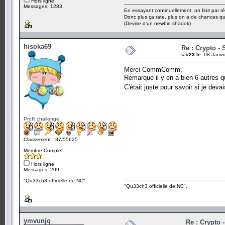
Hors ligne
Messages: 1283
En essayant continuellement, on finit par ré
Donc plus ça rate, plus on a de chances q
(Devise d'un newbie shadok)
hisoka69
Re : Crypto - 
«
#23 le:
08 Janvi
Merci CommComm,
Remarque il y en a bien 6 autres qu
C'était juste pour savoir si je dev
Profil challenge
Classement : 37/55625
Membre Complet
Hors ligne
Messages: 209
"Qu33ch3 officielle de NC".
"Qu33ch3 officielle de NC".
ymvunjq
Re : Crypto -