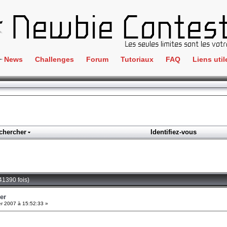
News
Challenges
Forum
Tutoriaux
FAQ
Liens util
Crackme
IRC
ClientSide
Newbi
Cryptographie
Liens
Forensics
chercher
Identifiez-vous
Parten
Hacking
Régle
Logique
Goodi
Programmation
41390 fois)
L'incu
Stéganographie
er
er 2007 à 15:52:33 »
Wargame
Tous les challenges