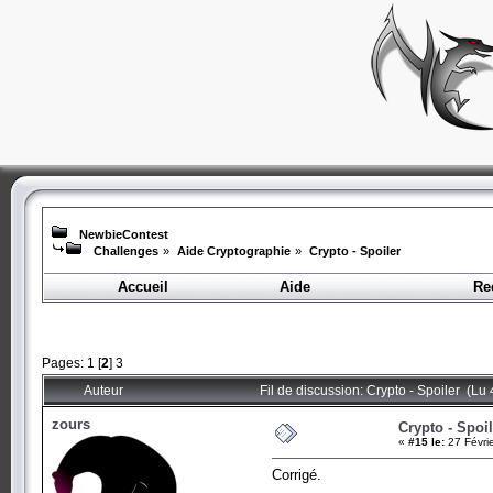
NewbieContest
Challenges
»
Aide Cryptographie
»
Crypto - Spoiler
Accueil
Aide
Re
Pages:
1
[
2
]
3
Auteur
Fil de discussion: Crypto - Spoiler (Lu 
zours
Crypto - Spoil
«
#15 le:
27 Févri
Corrigé.