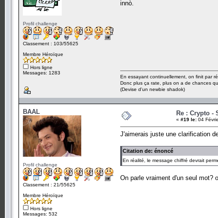
innò.
Profil challenge
Classement : 103/55625
Membre Héroïque
Hors ligne
Messages: 1283
En essayant continuellement, on finit par ré
Donc plus ça rate, plus on a de chances q
(Devise d'un newbie shadok)
BAAL
Re : Crypto - 
«
#19 le:
04 Févri
J'aimerais juste une clarification d
Citation de: énoncé
En réalité, le message chiffré devrait perm
Profil challenge
On parle vraiment d'un seul mot? o
Classement : 21/55625
Membre Héroïque
Hors ligne
Messages: 532