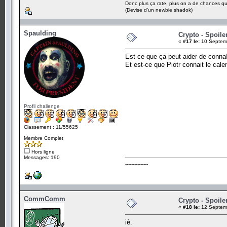
Donc plus ça rate, plus on a de chances q
(Devise d'un newbie shadok)
Spaulding
Crypto - Spoile
«
#17 le:
10 Septemb
Est-ce que ça peut aider de conna
Et est-ce que Piotr connait le cale
Profil challenge
Classement : 11/55625
Membre Complet
Hors ligne
Messages: 190
---------------
CommComm
Crypto - Spoile
«
#18 le:
12 Septemb
iè.