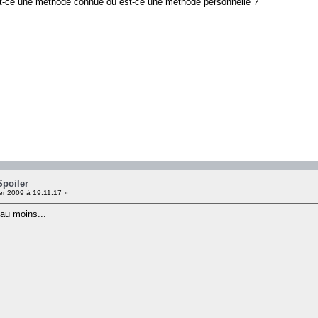
Est-ce une méthode connue ou est-ce une méthode personnelle ?
Spoiler
er 2009 à 19:11:17 »
au moins...