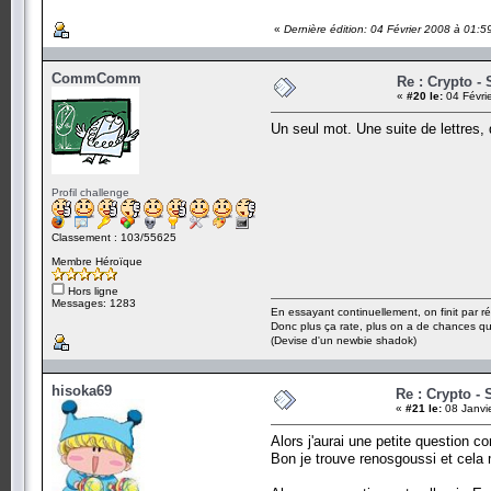
«
Dernière édition: 04 Février 2008 à 01:
CommComm
Re : Crypto - 
«
#20 le:
04 Févri
Un seul mot. Une suite de lettres,
Profil challenge
Classement : 103/55625
Membre Héroïque
Hors ligne
Messages: 1283
En essayant continuellement, on finit par ré
Donc plus ça rate, plus on a de chances q
(Devise d'un newbie shadok)
hisoka69
Re : Crypto - 
«
#21 le:
08 Janvi
Alors j'aurai une petite question 
Bon je trouve renosgoussi et cela 