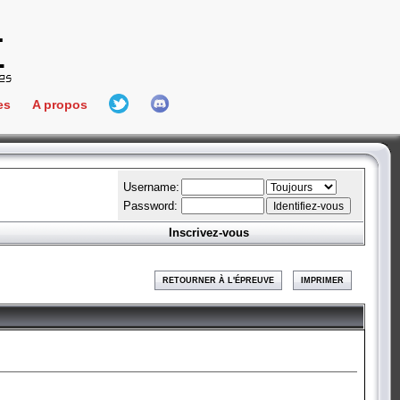
es
A propos
L'équipe
e Connect
Hall Of Fame
Username:
Password:
Inscrivez-vous
aires
ment
RETOURNER À L'ÉPREUVE
IMPRIMER
es
bateur