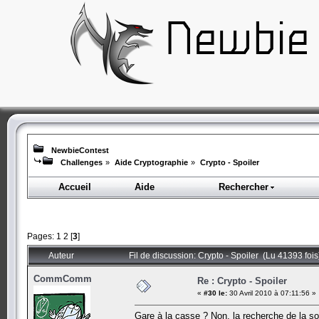
NewbieContest
Challenges
»
Aide Cryptographie
»
Crypto - Spoiler
Accueil
Aide
Rechercher
Pages:
1
2
[
3
]
Auteur
Fil de discussion: Crypto - Spoiler (Lu 41393 fois
CommComm
Re : Crypto - Spoiler
«
#30 le:
30 Avril 2010 à 07:11:56 »
Gare à la casse ? Non, la recherche de la so