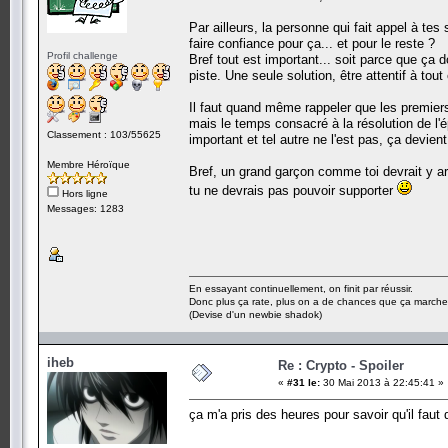
Par ailleurs, la personne qui fait appel à te
faire confiance pour ça... et pour le reste ?
Profil challenge
Bref tout est important... soit parce que ça 
piste. Une seule solution, être attentif à tout 
Il faut quand même rappeler que les premiers 
mais le temps consacré à la résolution de l'
Classement : 103/55625
important et tel autre ne l'est pas, ça devien
Membre Héroïque
Bref, un grand garçon comme toi devrait y ar
tu ne devrais pas pouvoir supporter
Hors ligne
Messages: 1283
En essayant continuellement, on finit par réussir.
Donc plus ça rate, plus on a de chances que ça marche
(Devise d'un newbie shadok)
iheb
Re : Crypto - Spoiler
«
#31 le:
30 Mai 2013 à 22:45:41 »
ça m'a pris des heures pour savoir qu'il 