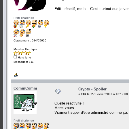
Edit : réactif, mmh... C'est surtout que je ve
Profil challenge
Classement : 584/55626
Membre Héroïque
Hors ligne
Messages: 811
CommComm
Crypto - Spoiler
«
#16 le:
27 Février 2007 à 16:19:08
Quelle réactivité !
Merci zours.
Vraiment super d'être administré comme ça.
Profil challenge