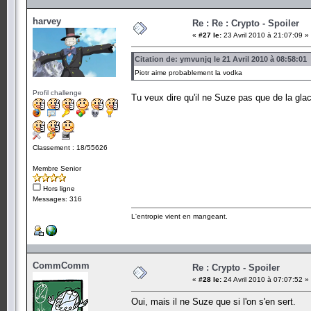
harvey
Re : Re : Crypto - Spoiler
«
#27 le:
23 Avril 2010 à 21:07:09 »
Citation de: ymvunjq le 21 Avril 2010 à 08:58:01
Piotr aime probablement la vodka
Profil challenge
Tu veux dire qu'il ne Suze pas que de la gla
Classement : 18/55626
Membre Senior
Hors ligne
Messages: 316
L'entropie vient en mangeant.
CommComm
Re : Crypto - Spoiler
«
#28 le:
24 Avril 2010 à 07:07:52 »
Oui, mais il ne Suze que si l'on s'en sert.