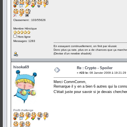
Classement : 103/55626
Membre Héroïque
Hors ligne
Messages: 1283
En essayant continuellement, on finit par réussir.
Donc plus ça rate, plus on a de chances que ça marche
(Devise d'un newbie shadok)
hisoka69
Re : Crypto - Spoiler
«
#23 le:
08 Janvier 2009 à 19:21:29
Merci CommComm,
Remarque il y en a bien 6 autres qui la conna
C'était juste pour savoir si je devais cherche
Profil challenge