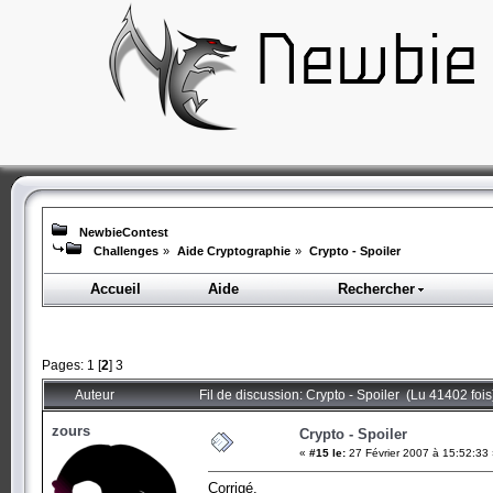
NewbieContest
Challenges
»
Aide Cryptographie
»
Crypto - Spoiler
Accueil
Aide
Rechercher
Pages:
1
[
2
]
3
Auteur
Fil de discussion: Crypto - Spoiler (Lu 41402 fois
zours
Crypto - Spoiler
«
#15 le:
27 Février 2007 à 15:52:33
Corrigé.