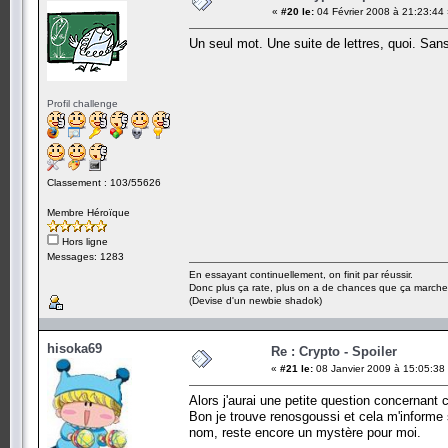
«
#20 le:
04 Février 2008 à 21:23:44
Un seul mot. Une suite de lettres, quoi. Sans
Profil challenge
Classement : 103/55626
Membre Héroïque
Hors ligne
Messages: 1283
En essayant continuellement, on finit par réussir.
Donc plus ça rate, plus on a de chances que ça marche
(Devise d'un newbie shadok)
hisoka69
Re : Crypto - Spoiler
«
#21 le:
08 Janvier 2009 à 15:05:38
Alors j'aurai une petite question concernant
Bon je trouve renosgoussi et cela m'informe s
nom, reste encore un mystère pour moi.