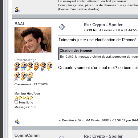
En essayant continuellement, on finit par réussir.
Donc plus ça rate, plus on a de chances que ça marche
(Devise d'un newbie shadok)
BAAL
Re : Crypto - Spoiler
«
#19 le:
04 Février 2008 à 01:44:55
J'aimerais juste une clarification de l'énoncé 
Citation de: énoncé
En réalité, le message chiffré devrait permettre de tro
Profil challenge
On parle vraiment d'un seul mot? ou bien cel
Classement : 21/55626
Membre Héroïque
Hors ligne
Messages: 532
«
Dernière édition: 04 Février 2008 à 01:59:57 par BA
CommComm
Re : Crypto - Spoiler