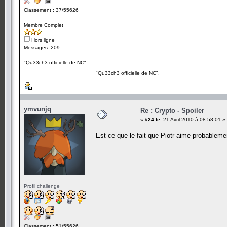
Classement : 37/55626
Membre Complet
Hors ligne
Messages: 209
"Qu33ch3 officielle de NC".
"Qu33ch3 officielle de NC".
ymvunjq
Re : Crypto - Spoiler
«
#24 le:
21 Avril 2010 à 08:58:01 »
Est ce que le fait que Piotr aime probableme
Profil challenge
Classement : 51/55626