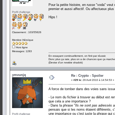
Pour la petite histoire, en russe "voda" veut 
premier et aussi affectif. Ou affectueux plu
Profil challenge
Hips !
Classement : 103/55626
Membre Héroïque
Hors ligne
Messages: 1283
En essayant continuellement, on finit par réussir.
Donc plus ça rate, plus on a de chances que ça marche
(Devise d'un newbie shadok)
ymvunjq
Re : Crypto - Spoiler
«
#29 le:
29 Avril 2010 à 14:54:53 »
A force de tomber dans des voies sans issue
- Le nom du fichier à trouver au début est
re
que cela a une importance ?
- Dans la phrase "
Ils ne sont pas adressés au
pensais que si les noms étaient différents, c'
une importance ou c'est juste la phrase qui c
Profil challenge