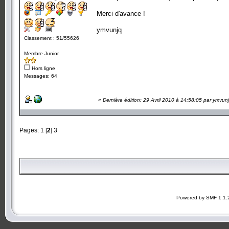
Merci d'avance !
ymvunjq
Classement : 51/55626
Membre Junior
Hors ligne
Messages: 64
«
Dernière édition: 29 Avril 2010 à 14:58:05 par ymvun
Pages:
1
[
2
]
3
Powered by SMF 1.1.