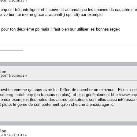
 2007 à 20:38:39 »
php est trés intelligent et il convertit automatique les chaines de caractères
 convertion toi même grace a wsprintf() sprintf() par exemple
n pour ton deuxième pb mais il faut bien sur utiliser les bonnes regex
_____________
tion
 2007 à 20:46:01 »
estion comme ça sans avoir fait l'effort de chercher un minimum. Et en l'occ
tion.preg-match.php
(en français en plus), et plus généralement
http://www.php
reux exemples (les notes des autres utilisateurs sont elles aussi intéressante
 plutôt le genre de comportement qu'on cherche à encourager ici.
tion
 2007 à 21:11:41 »