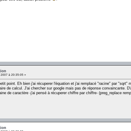
tion
 2007 à 20:35:05 »
etit point. Eh bien j'ai récuperer l'équation et j'ai remplacé "racine" par "sq
aire de calcul. J'ai chercher sur google mais pas de réponse convaincante. D'a
ne de caractère -j'ai pensé à récuperer chiffre par chiffre- (preg_replace rem
tion