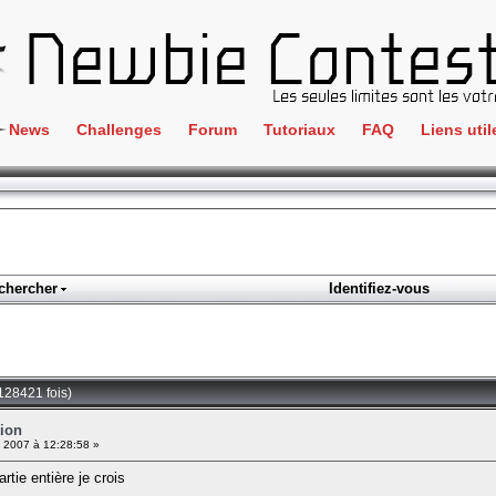
News
Challenges
Forum
Tutoriaux
FAQ
Liens util
Crackme
IRC
ClientSide
Newbi
Cryptographie
Liens
Forensics
chercher
Identifiez-vous
Parten
Hacking
Régle
Logique
Goodi
Programmation
128421 fois)
L'incu
Stéganographie
tion
l 2007 à 12:28:58 »
Wargame
rtie entière je crois
Tous les challenges