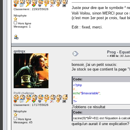
Juste pour dire que le symbole ² n
Classement : 2293/55626
Voili Voilou, sinon MERCI pour ce 
Néophyte
(c'est mon 1er post je crois, faut 
Hors ligne
Messages: 1
Edit : fixed, merci.
qntrqx
Prog - Equat
«
#38 le:
30 Juin
bonsoir, j'ai un petit soucis:
Je stock se que contient la page "
Code:
<?php
//...
Profil challenge
echo
"
$mavariable
"
;
//...
?>
Classement : 1717/55626
J'obtiens ce résultat
Néophyte
Code:
racine(9)*9Â²+811 est l'équation à calcul
Hors ligne
Messages: 45
quelqu'un aurait il une explication?