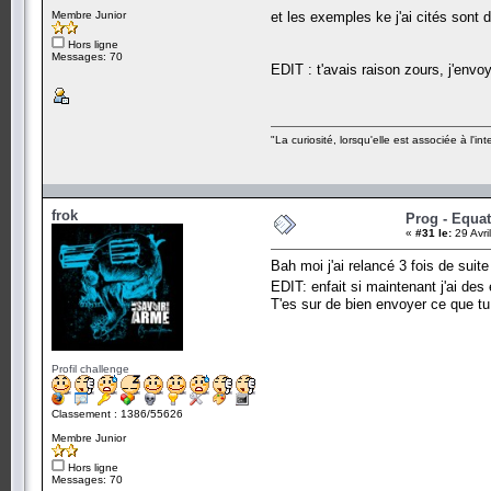
Membre Junior
et les exemples ke j'ai cités sont 
Hors ligne
Messages: 70
EDIT : t'avais raison zours, j'env
"La curiosité, lorsqu'elle est associée à l'
frok
Prog - Equa
«
#31 le:
29 Avri
Bah moi j'ai relancé 3 fois de suite
EDIT: enfait si maintenant j'ai des
T'es sur de bien envoyer ce que tu
Profil challenge
Classement : 1386/55626
Membre Junior
Hors ligne
Messages: 70