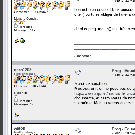
«
#35 le:
22 Mai
bon est bien ceci est faux puisque 
Classement : 194/55626
citer ) où tu es obliger de faire la
Membre Complet
Hors ligne
de plus preg_match() irait trés bie
Messages: 187
_________________________________
Akhenathon
anas1208
Prog - Equa
Profil challenge
«
#36 le:
22 Mai
Merci akhenathon
Classement : 367/55626
Modération
: on ne pose pas de qu
Néophyte
http://www.php.net/manual/fr/func
documenté, et tu trouveras de nomb
Hors ligne
soi-même. Mais tu verras que c'est
Messages: 14
Aaron
Prog - Equa
Profil challenge
«
#37 le:
28 Mai