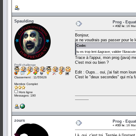
Spaulding
Prog - Equa
«
#32 le:
16 Mai
Bonjour,
je ne voudrais pas passer pour le 
Code:
tu es trop lent &agrave; valider l'&eacu
Trace à l'appui, mon prog (java) 
C'est moi ou bien ?
Profil challenge
Edit : Oups... oui, j'ai fait mon lou
C'est le "deux secondes" qui m'a fai
Classement : 11/55626
Membre Complet
Hors ligne
Messages: 190
---------------
zours
Prog - Equa
«
#33 le:
16 Mai
Là, oui, c'est toi. Testée à l'insta