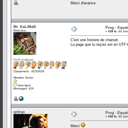
Merci d'avance.
Mr_KaLiMaN
Prog - Equat
Relecteur
«
#39 le:
30 Juin
C'est une histoire de charset.
La page que tu reçois est en UTF-8, 
Profil challenge
Classement : 82/55626
Membre Senior
Hors ligne
Messages: 426
qntrqx
Prog - Equat
«
#40 le:
30 Juin
Merci