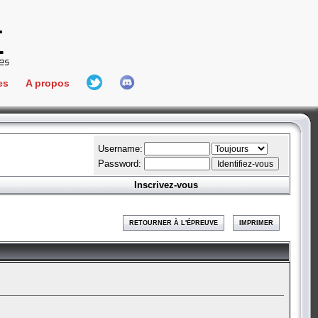
es
A propos
L'équipe
e Connect
Hall Of Fame
Username:
Password:
Inscrivez-vous
aires
ment
RETOURNER À L'ÉPREUVE
IMPRIMER
es
bateur