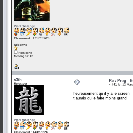
Profil challenge
Classement : 1717/55626
Néophyte
Hors ligne
Messages: 45
s3th
Re : Prog - 
Relecteur
«
#41 le:
12 Mars
heureusement qu il y a le screen,
t aurais du le faire moins grand
Profil challenge
Classement : 443/55626