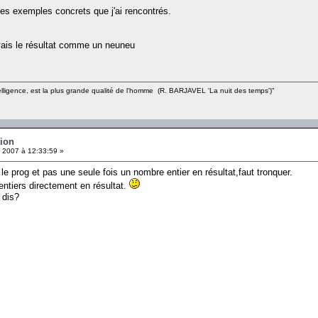
des exemples concrets que j'ai rencontrés.
oyais le résultat comme un neuneu
intelligence, est la plus grande qualité de l'homme (R. BARJAVEL 'La nuit des temps')"
tion
l 2007 à 12:33:59 »
 le prog et pas une seule fois un nombre entier en résultat,faut tronquer.
 entiers directement en résultat.
 dis?