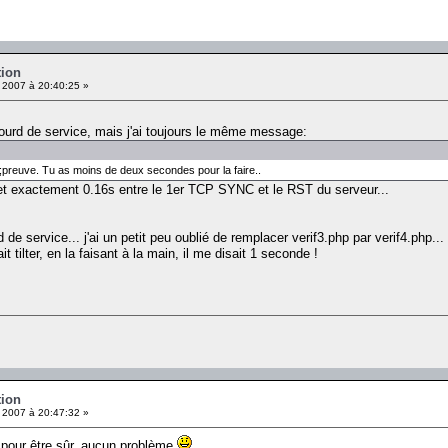
tion
 2007 à 20:40:25 »
lourd de service, mais j'ai toujours le même message:
te;preuve. Tu as moins de deux secondes pour la faire..
met exactement 0.16s entre le 1er TCP SYNC et le RST du serveur...
rd de service... j'ai un petit peu oublié de remplacer verif3.php par verif4.php...
t tilter, en la faisant à la main, il me disait 1 seconde !
tion
 2007 à 20:47:32 »
nt pour être sûr, aucun problème
.