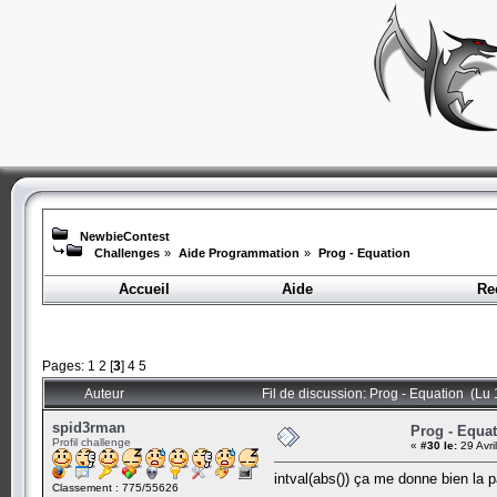
NewbieContest
Challenges
»
Aide Programmation
»
Prog - Equation
Accueil
Aide
Re
Pages:
1
2
[
3
]
4
5
Auteur
Fil de discussion: Prog - Equation (Lu 
spid3rman
Prog - Equa
Profil challenge
«
#30 le:
29 Avri
intval(abs()) ça me donne bien la pa
Classement : 775/55626