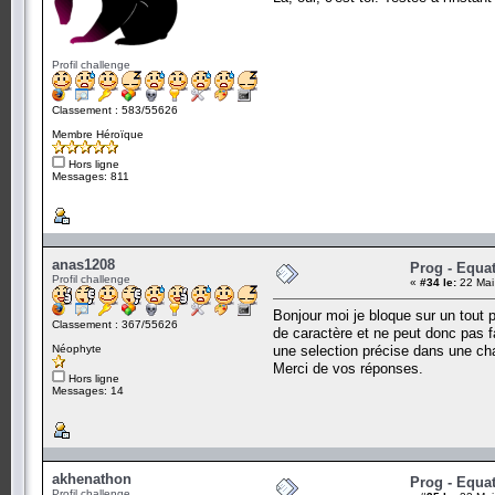
Profil challenge
Classement : 583/55626
Membre Héroïque
Hors ligne
Messages: 811
anas1208
Prog - Equa
Profil challenge
«
#34 le:
22 Mai
Bonjour moi je bloque sur un tout p
Classement : 367/55626
de caractère et ne peut donc pas f
Néophyte
une selection précise dans une chai
Merci de vos réponses.
Hors ligne
Messages: 14
akhenathon
Prog - Equa
Profil challenge