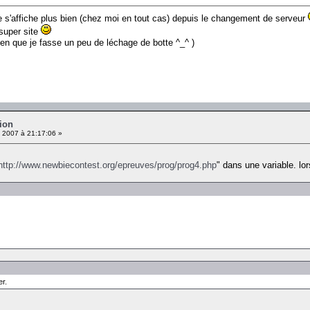
e s'affiche plus bien (chez moi en tout cas) depuis le changement de serveur
super site
bien que je fasse un peu de léchage de botte ^_^ )
ion
 2007 à 21:17:06 »
http://www.newbiecontest.org/epreuves/prog/prog4.php
" dans une variable. lor
er.