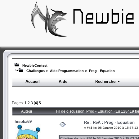
NewbieContest
Challenges
»
Aide Programmation
»
Prog - Equation
Accueil
Aide
Rechercher
Pages:
1
2
3
[
4
]
5
Auteur
Fil de discussion: Prog - Equation (Lu 128419 foi
hisoka69
Re : ReÂ : Prog - Equation
«
#45 le:
08 Janvier 2010 à 15:37:13
Citation de: jojo930 le 08 Janvier 2010 à 15:03:34