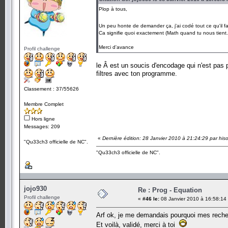
Plop à tous,
Un peu honte de demander ça, j'ai codé tout ce qu'il fal
Ca signifie quoi exactement (Math quand tu nous tient...
Merci d'avance
Profil challenge
le Â est un soucis d'encodage qui n'est pas p
filtres avec ton programme.
Classement : 37/55626
Membre Complet
Hors ligne
Messages: 209
«
Dernière édition: 28 Janvier 2010 à 21:24:29 par hi
"Qu33ch3 officielle de NC".
"Qu33ch3 officielle de NC".
jojo930
Re : Prog - Equation
Profil challenge
«
#46 le:
08 Janvier 2010 à 16:58:14
Arf ok, je me demandais pourquoi mes recher
Et voilà, validé, merci à toi