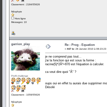
Classement : 2184/55626
Néophyte
Hors ligne
Messages: 10
garrion_play
Re : Prog - Equation
«
#47 le:
28 Janvier 2010 à 08:23:23
je ne comprend pas tout...
j'ai la fonction qui est sous la forme :
racine(5)*2Â²+870 est l'équation à calculer.
ca veut dire quoi "Â" ?
Profil challenge
oups oui en effet tu aurais due supprimer m
Désolé
Classement : 1059/55626
Néophyte