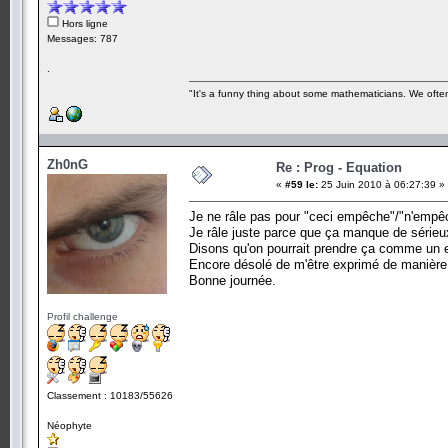
Hors ligne
Messages: 787
.
"It's a funny thing about some mathematicians. We often 
Zh0nG
Re : Prog - Equation
«
#59 le:
25 Juin 2010 à 06:27:39 »
Je ne râle pas pour "ceci empêche"/"n'empê
Je râle juste parce que ça manque de sérieu
Disons qu'on pourrait prendre ça comme un e
Encore désolé de m'être exprimé de manière 
Bonne journée.
Profil challenge
Classement : 10183/55626
Néophyte