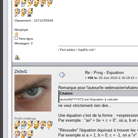
Classement : 10712/55626
Néophyte
Hors ligne
Messages: 3
/ Perl addict / 3xpl01t m3 !
Zh0nG
Re : Prog - Equation
«
#56 le:
20 Juin 2010 à 18:18:15 »
Remarque pour l'auteur/le webmaster/whateve
Citation
racine(9)*7²+573 est l'équation à calculer.
ne veut strictement rien dire...
Une équation c'est de la forme : <expressio
Profil challenge
Par exemple : "ax² + bx + c = 0", où a, b et 
"Résoudre" l'équation équivaut à trouver les va
Par exemple si a = 1, b = 0, c = -1, on a "x² -