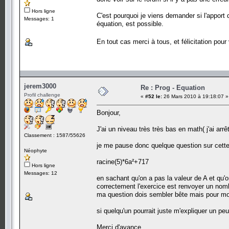
Hors ligne
C'est pourquoi je viens demander si l'apport d
Messages: 1
équation, est possible.
En tout cas merci à tous, et félicitation pou
jerem3000
Re : Prog - Equation
Profil challenge
«
#52 le:
26 Mars 2010 à 19:18:07 »
Bonjour,
J'ai un niveau très très bas en math( j'ai arrêt
Classement : 1587/55626
je me pause donc quelque question sur cette 
Néophyte
racine(5)*6a²+717
Hors ligne
Messages: 12
en sachant qu'on a pas la valeur de A et qu'
correctement l'exercice est renvoyer un nom
ma question dois sembler bête mais pour moi
si quelqu'un pourrait juste m'expliquer un p
Merci d'avance