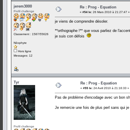
jerem3000
Re : Prog - Equation
Profil challenge
«
#54 le:
26 Mars 2010 à 21:27:47 »
je viens de comprendre désoler.
**orthographe !** que vous parliez de l'accent
Classement : 1587/55626
je suis con défois
Néophyte
Hors ligne
Messages: 12
Tyr
Re : Prog - Equation
«
#55 le:
24 Avril 2010 à 21:16:33 »
Pas de problème d'encodage avec un bon she
Je remercie une fois de plus perl sans qui j
Profil challenge