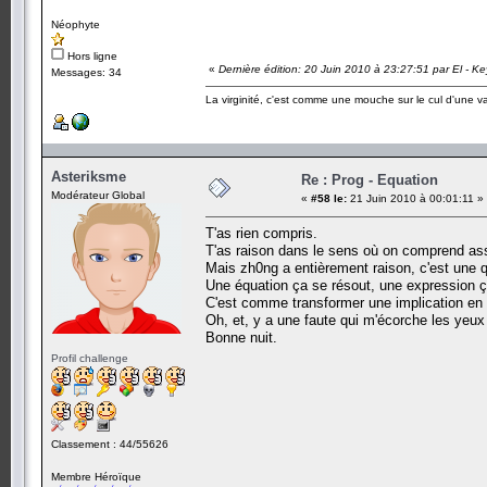
Néophyte
Hors ligne
«
Dernière édition: 20 Juin 2010 à 23:27:51 par El - Ke
Messages: 34
La virginité, c'est comme une mouche sur le cul d'une v
Asteriksme
Re : Prog - Equation
Modérateur Global
«
#58 le:
21 Juin 2010 à 00:01:11 »
T'as rien compris.
T'as raison dans le sens où on comprend as
Mais zh0ng a entièrement raison, c'est une q
Une équation ça se résout, une expression ça
C'est comme transformer une implication en 
Oh, et, y a une faute qui m'écorche les yeux
Bonne nuit.
Profil challenge
Classement : 44/55626
Membre Héroïque