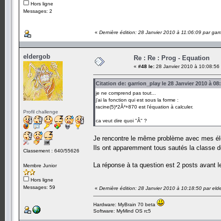
Hors ligne
Messages: 2
«
Dernière édition: 28 Janvier 2010 à 11:06:09 par gar
eldergob
Re : Re : Prog - Equation
«
#48 le:
28 Janvier 2010 à 10:08:56
Citation de: garrion_play le 28 Janvier 2010 à 08
je ne comprend pas tout...
j'ai la fonction qui est sous la forme :
racine(5)*2Â²+870 est l'équation à calculer.
Profil challenge
ca veut dire quoi "Â" ?
Je rencontre le même problème avec mes él
Ils ont apparemment tous sautés la classe de
Classement : 640/55626
La réponse à ta question est 2 posts avant l
Membre Junior
Hors ligne
Messages: 59
«
Dernière édition: 28 Janvier 2010 à 10:18:50 par eld
Hardware: MyBrain 70 beta
Software: MyMind OS rc5