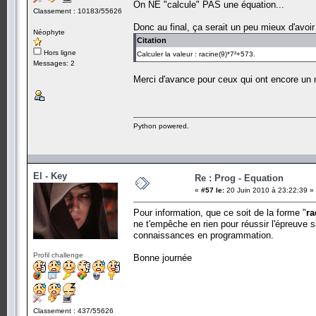
On NE "calcule" PAS une équation...
Classement : 10183/55626
Donc au final, ça serait un peu mieux d'avoi
Néophyte
Citation
Hors ligne
Calculer la valeur : racine(9)*7²+573.
Messages: 2
Merci d'avance pour ceux qui ont encore un
Python powered.
El - Key
Re : Prog - Equation
«
#57 le:
20 Juin 2010 à 23:22:39 »
Pour information, que ce soit de la forme "
ra
ne t'empêche en rien pour réussir l'épreuve 
connaissances en programmation.
Profil challenge
Bonne journée
Classement : 437/55626