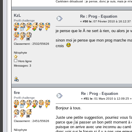
Cartésien désabusé : je pense, donc je suis, mais je m'e
KzL
Re : Prog - Equation
Profil challenge
«
#50 le:
07 Février 2010 à 16:12:37
je pense que le Â ne sert à rien, ou alors je 
sinon moi je pense que mon prog marche mais t
Classement : 2532/55626
crois
Néophyte
Hors ligne
Messages: 3
fire
Re : Prog - Equation
Profil challenge
«
#51 le:
01 Mars 2010 à 12:09:25 »
Bonjour à tous.
Juste une petite suggestion, pourriez vous fai
Classement : 2451/55626
parce que j'ai passer un bon petit moment à 
puisque on arrive avec une inconnu au carré 
Néophyte
donc voir sur le forum si il y a pas une erreur