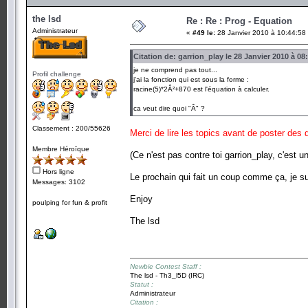
the lsd
Re : Re : Prog - Equation
Administrateur
«
#49 le:
28 Janvier 2010 à 10:44:58
Citation de: garrion_play le 28 Janvier 2010 à 08
je ne comprend pas tout...
Profil challenge
j'ai la fonction qui est sous la forme :
racine(5)*2Â²+870 est l'équation à calculer.
ca veut dire quoi "Â" ?
Classement : 200/55626
Merci de lire les topics avant de poste
Membre Héroïque
(Ce n'est pas contre toi garrion_play, c'est 
Hors ligne
Le prochain qui fait un coup comme ça, je s
Messages: 3102
Enjoy
poulping for fun & profit
The lsd
Newbie Contest Staff :
The lsd - Th3_l5D (IRC)
Statut :
Administrateur
Citation :