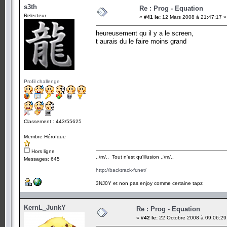
s3th
Re : Prog - Equation
Relecteur
«
#41 le:
12 Mars 2008 à 21:47:17 »
heureusement qu il y a le screen,
t aurais du le faire moins grand
Profil challenge
Classement : 443/55625
Membre Héroïque
Hors ligne
..\m/.. Tout n'est qu'illusion ..\m/..
Messages: 645
http://backtrack-fr.net/
3NJ0Y et non pas enjoy comme certaine tapz
KernL_JunkY
Re : Prog - Equation
«
#42 le:
22 Octobre 2008 à 09:06:29