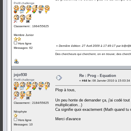
Profil challenge
Classement : 1664/55625
Membre Junior
Hors ligne
«
Dernière édition: 27 Avril 2009 à 17:49:17 par b@r@
Messages: 62
Des chercheurs qui cherchent, on en trouve; des cherch
jojo930
Re : Prog - Equation
Profil challenge
«
#44 le:
08 Janvier 2010 à 15:03:34
Plop à tous,
Un peu honte de demander ça, j'ai codé tout c
Classement : 2184/55625
multiplication...)
Ca signifie quoi exactement (Math quand tu no
Néophyte
Merci d'avance
Hors ligne
Messages: 10