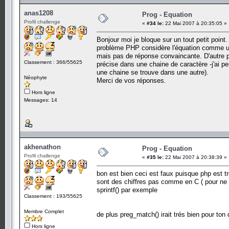
anas1208
Prog - Equation
Profil challenge
«
#34 le:
22 Mai 2007 à 20:35:05 »
Bonjour moi je bloque sur un tout petit point. 
problème PHP considère l'équation comme une
mais pas de réponse convaincante. D'autre pa
Classement : 366/55625
précise dans une chaine de caractère -j'ai pe
une chaine se trouve dans une autre).
Néophyte
Merci de vos réponses.
Hors ligne
Messages: 14
akhenathon
Prog - Equation
Profil challenge
«
#35 le:
22 Mai 2007 à 20:38:39 »
bon est bien ceci est faux puisque php est tré
sont des chiffres pas comme en C ( pour ne pa
sprintf() par exemple
Classement : 193/55625
Membre Complet
de plus preg_match() irait trés bien pour ton
Hors ligne