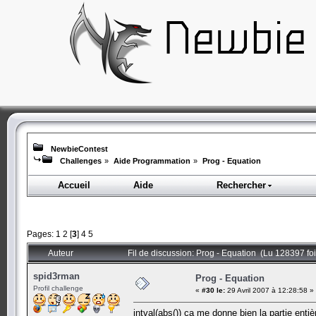
NewbieContest
Challenges
»
Aide Programmation
»
Prog - Equation
Accueil
Aide
Rechercher
Pages:
1
2
[
3
]
4
5
Auteur
Fil de discussion: Prog - Equation (Lu 128397 foi
spid3rman
Prog - Equation
Profil challenge
«
#30 le:
29 Avril 2007 à 12:28:58 »
intval(abs()) ça me donne bien la partie entièr