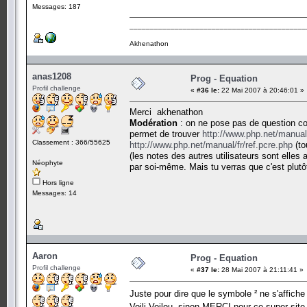
Messages: 187
___________________________________________
Akhenathon
anas1208
Prog - Equation
Profil challenge
«
#36 le:
22 Mai 2007 à 20:46:01 »
Merci akhenathon
Modération
: on ne pose pas de question com
permet de trouver
http://www.php.net/manual
Classement : 366/55625
http://www.php.net/manual/fr/ref.pcre.php
(to
(les notes des autres utilisateurs sont elles
Néophyte
par soi-même. Mais tu verras que c'est plut
Hors ligne
Messages: 14
Aaron
Prog - Equation
Profil challenge
«
#37 le:
28 Mai 2007 à 21:11:41 »
Juste pour dire que le symbole ² ne s'affich
Voili Voilou, sinon MERCI pour ce super sit