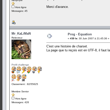
Néophyte
Merci d'avance.
Hors ligne
Messages: 45
Mr_KaLiMaN
Prog - Equation
Relecteur
«
#39 le:
30 Juin 2007 à 21:45:36 »
C'est une histoire de charset.
La page que tu reçois est en UTF-8, il faut la 
Profil challenge
Classement : 82/55625
Membre Senior
Hors ligne
Messages: 426