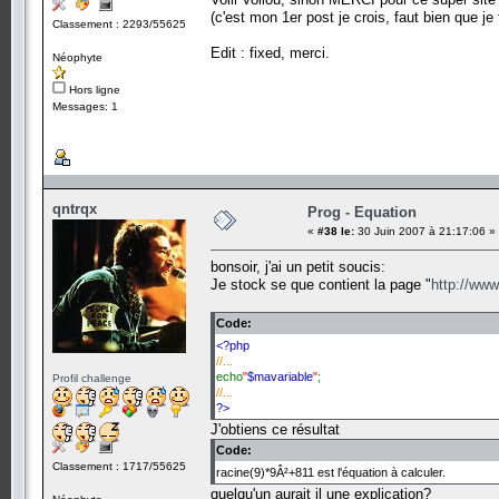
(c'est mon 1er post je crois, faut bien que j
Classement : 2293/55625
Edit : fixed, merci.
Néophyte
Hors ligne
Messages: 1
qntrqx
Prog - Equation
«
#38 le:
30 Juin 2007 à 21:17:06 »
bonsoir, j'ai un petit soucis:
Je stock se que contient la page "
http://www
Code:
<?php
//...
echo
"
$mavariable
"
;
Profil challenge
//...
?>
J'obtiens ce résultat
Code:
Classement : 1717/55625
racine(9)*9Â²+811 est l'équation à calculer.
quelqu'un aurait il une explication?