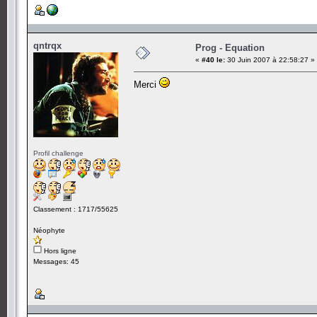
qntrqx
Prog - Equation
«
#40 le:
30 Juin 2007 à 22:58:27 »
Merci
Profil challenge
Classement : 1717/55625
Néophyte
Hors ligne
Messages: 45