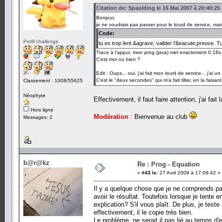
Citation de: Spaulding le 16 Mai 2007 à 20:40:25
Bonjour,
je ne voudrais pas passer pour le lourd de service, ma
Code:
Profil challenge
tu es trop lent &agrave; valider l'&eacute;preuve. 
Trace à l'appui, mon prog (java) met exactement 0.16s
C'est moi ou bien ?
Edit : Oups... oui, j'ai fait mon lourd de service... j'ai 
C'est le "deux secondes" qui m'a fait tilter, en la faisan
Classement : 1008/55625
Néophyte
Effectivement, il faut faire attention, j'ai fai
Hors ligne
Modération
: Bienvenue au club
Messages: 2
b@r@kz
Re : Prog - Equation
«
#43 le:
27 Avril 2009 à 17:09:42 »
Il y a quelque chose que je ne comprends pas:
avoir le résultat. Toutefois lorsque je tente
explication? S'il vous plaît. De plus, je test
effectivement, il le copie très bien.
Le problème, ne serait il pas lié au temps d