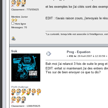
et les exemples ke j'ai cités sont des exempl
Classement : 775/55625
Membre Junior
EDIT : t'avais raison zours, j'envoyais le r
Hors ligne
Messages: 70
"La curiosité, lorsqu'elle est associée à l'intelligence,
frok
Prog - Equation
«
#31 le:
29 Avril 2007 à 12:33:59 »
Bah moi j'ai relancé 3 fois de suite le prog e
EDIT: enfait si maintenant j'ai des entiers d
T'es sur de bien envoyer ce que tu dis?
Profil challenge
Classement : 1386/55625