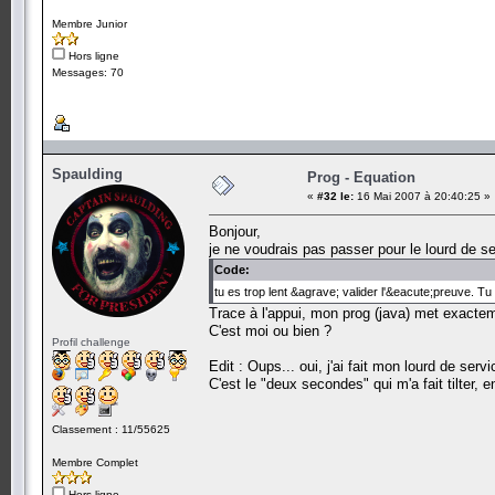
Membre Junior
Hors ligne
Messages: 70
Spaulding
Prog - Equation
«
#32 le:
16 Mai 2007 à 20:40:25 »
Bonjour,
je ne voudrais pas passer pour le lourd de s
Code:
tu es trop lent &agrave; valider l'&eacute;preuve. T
Trace à l'appui, mon prog (java) met exacte
C'est moi ou bien ?
Profil challenge
Edit : Oups... oui, j'ai fait mon lourd de serv
C'est le "deux secondes" qui m'a fait tilter, e
Classement : 11/55625
Membre Complet
Hors ligne