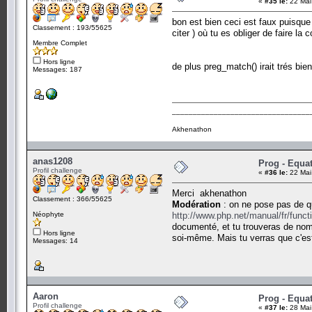
«
#35 le:
22 Mai
bon est bien ceci est faux puisque 
Classement : 193/55625
citer ) où tu es obliger de faire la
Membre Complet
Hors ligne
de plus preg_match() irait trés bie
Messages: 187
_________________________________
Akhenathon
anas1208
Prog - Equa
Profil challenge
«
#36 le:
22 Mai
Merci akhenathon
Classement : 366/55625
Modération
: on ne pose pas de qu
Néophyte
http://www.php.net/manual/fr/func
documenté, et tu trouveras de nomb
Hors ligne
soi-même. Mais tu verras que c'est
Messages: 14
Aaron
Prog - Equa
Profil challenge
«
#37 le:
28 Mai