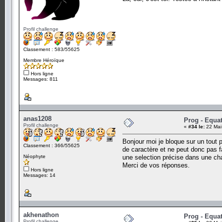
Profil challenge
Classement : 583/55625
Membre Héroïque
Hors ligne
Messages: 811
anas1208
Prog - Equa
Profil challenge
«
#34 le:
22 Mai
Bonjour moi je bloque sur un tout p
Classement : 366/55625
de caractère et ne peut donc pas f
Néophyte
une selection précise dans une chai
Merci de vos réponses.
Hors ligne
Messages: 14
akhenathon
Prog - Equa
Profil challenge