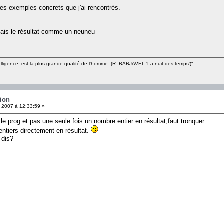
des exemples concrets que j'ai rencontrés.
oyais le résultat comme un neuneu
intelligence, est la plus grande qualité de l'homme (R. BARJAVEL 'La nuit des temps')"
tion
l 2007 à 12:33:59 »
 le prog et pas une seule fois un nombre entier en résultat,faut tronquer.
 entiers directement en résultat.
 dis?