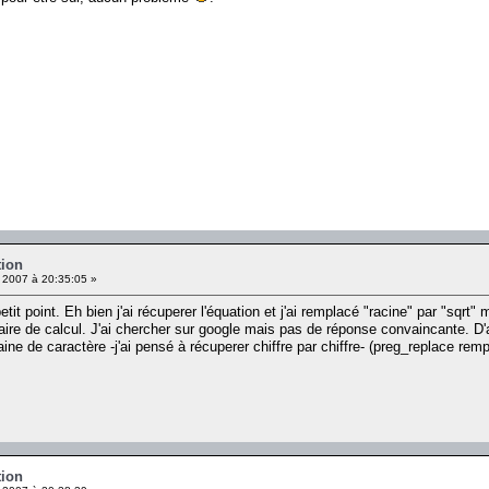
tion
 2007 à 20:35:05 »
etit point. Eh bien j'ai récuperer l'équation et j'ai remplacé "racine" par "sq
aire de calcul. J'ai chercher sur google mais pas de réponse convaincante. D'a
ne de caractère -j'ai pensé à récuperer chiffre par chiffre- (preg_replace rem
tion