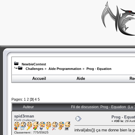
NewbieContest
Challenges
»
Aide Programmation
»
Prog - Equation
Accueil
Aide
Re
Pages:
1
2
[
3
]
4
5
Auteur
Fil de discussion: Prog - Equation (Lu 
spid3rman
Prog - Equa
Profil challenge
«
#30 le:
29 Avri
intval(abs()) ça me donne bien la pa
Classement : 775/55625