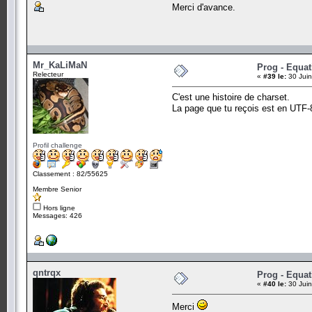
Merci d'avance.
Mr_KaLiMaN
Prog - Equat
Relecteur
«
#39 le:
30 Juin
C'est une histoire de charset.
La page que tu reçois est en UTF-8, 
Profil challenge
Classement : 82/55625
Membre Senior
Hors ligne
Messages: 426
qntrqx
Prog - Equat
«
#40 le:
30 Juin
Merci