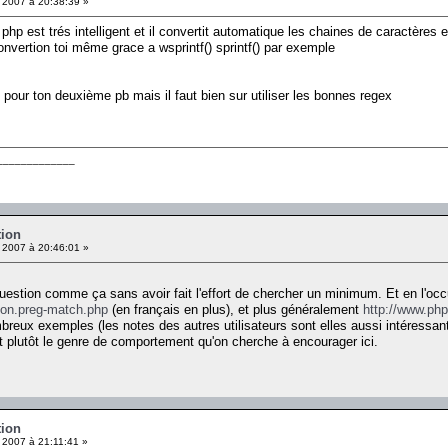
 2007 à 20:38:39 »
php est trés intelligent et il convertit automatique les chaines de caractères
 convertion toi même grace a wsprintf() sprintf() par exemple
n pour ton deuxième pb mais il faut bien sur utiliser les bonnes regex
_____________
tion
 2007 à 20:46:01 »
estion comme ça sans avoir fait l'effort de chercher un minimum. Et en l'occ
tion.preg-match.php
(en français en plus), et plus généralement
http://www.php
reux exemples (les notes des autres utilisateurs sont elles aussi intéressante
 plutôt le genre de comportement qu'on cherche à encourager ici.
tion
 2007 à 21:11:41 »