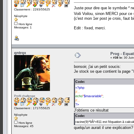
Juste pour dire que le symbole ² n
Classement : 2293/55625
Voili Voilou, sinon MERCI pour ce 
Néophyte
(c'est mon 1er post je crois, faut 
Hors ligne
Messages: 1
Edit : fixed, merci.
qntrqx
Prog - Equat
«
#38 le:
30 Juin
bonsoir, j'ai un petit soucis:
Je stock se que contient la page "
Code:
<?php
//...
Profil challenge
echo
"
$mavariable
"
;
//...
?>
Classement : 1717/55625
J'obtiens ce résultat
Néophyte
Code:
racine(9)*9Â²+811 est l'équation à calcul
Hors ligne
Messages: 45
quelqu'un aurait il une explication?