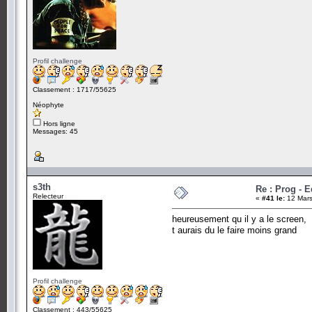
Profil challenge
Classement : 1717/55625
Néophyte
Hors ligne
Messages: 45
s3th
Re : Prog - 
Relecteur
«
#41 le:
12 Mars
heureusement qu il y a le screen,
t aurais du le faire moins grand
Profil challenge
Classement : 443/55625