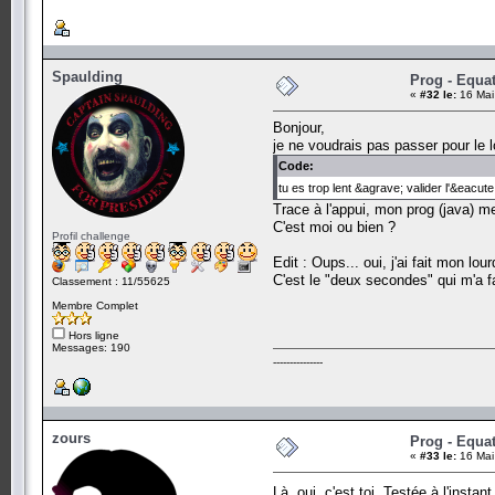
Spaulding
Prog - Equa
«
#32 le:
16 Mai
Bonjour,
je ne voudrais pas passer pour le 
Code:
tu es trop lent &agrave; valider l'&eacu
Trace à l'appui, mon prog (java) 
C'est moi ou bien ?
Profil challenge
Edit : Oups... oui, j'ai fait mon lou
C'est le "deux secondes" qui m'a fai
Classement : 11/55625
Membre Complet
Hors ligne
Messages: 190
---------------
zours
Prog - Equa
«
#33 le:
16 Mai
Là, oui, c'est toi. Testée à l'insta