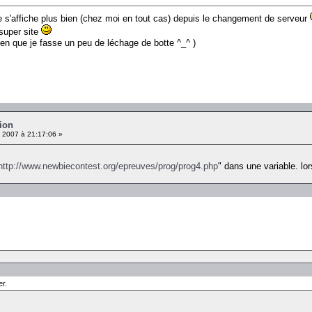
e s'affiche plus bien (chez moi en tout cas) depuis le changement de serveur
super site
bien que je fasse un peu de léchage de botte ^_^ )
ion
 2007 à 21:17:06 »
http://www.newbiecontest.org/epreuves/prog/prog4.php
" dans une variable. lor
er.