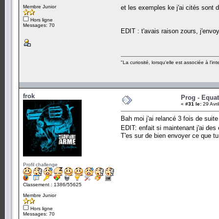
Membre Junior
et les exemples ke j'ai cités sont 
Hors ligne
Messages: 70
EDIT : t'avais raison zours, j'env
"La curiosité, lorsqu'elle est associée à l'
frok
Prog - Equa
«
#31 le:
29 Avri
Bah moi j'ai relancé 3 fois de suite
EDIT: enfait si maintenant j'ai des
T'es sur de bien envoyer ce que tu
Profil challenge
Classement : 1386/55625
Membre Junior
Hors ligne
Messages: 70