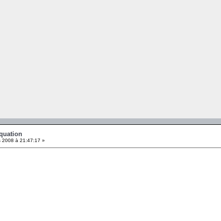
Equation
 2008 à 21:47:17 »