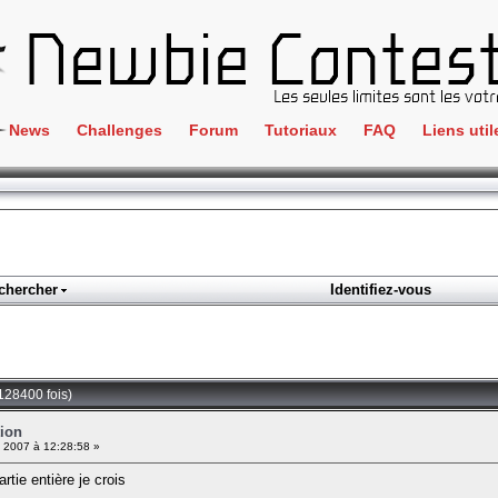
News
Challenges
Forum
Tutoriaux
FAQ
Liens util
Crackme
IRC
ClientSide
Newbi
Cryptographie
Liens
Forensics
chercher
Identifiez-vous
Parten
Hacking
Régle
Logique
Goodi
Programmation
128400 fois)
L'incu
Stéganographie
tion
l 2007 à 12:28:58 »
Wargame
rtie entière je crois
Tous les challenges