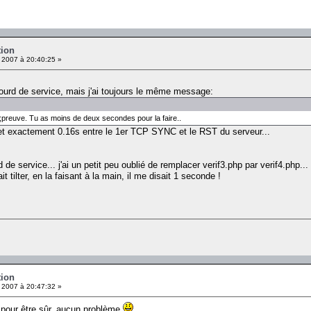
tion
 2007 à 20:40:25 »
lourd de service, mais j'ai toujours le même message:
te;preuve. Tu as moins de deux secondes pour la faire..
met exactement 0.16s entre le 1er TCP SYNC et le RST du serveur...
rd de service... j'ai un petit peu oublié de remplacer verif3.php par verif4.php...
t tilter, en la faisant à la main, il me disait 1 seconde !
tion
 2007 à 20:47:32 »
nt pour être sûr, aucun problème
.