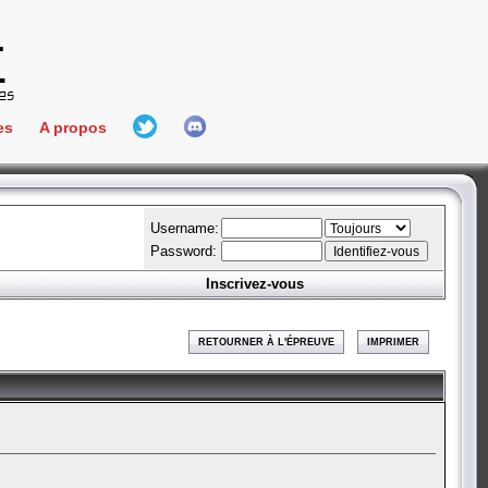
es
A propos
L'équipe
e Connect
Hall Of Fame
Username:
Password:
Inscrivez-vous
aires
ment
RETOURNER À L'ÉPREUVE
IMPRIMER
es
bateur