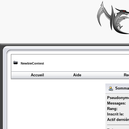
NewbieContest
Accueil
Aide
Re
Sommair
Pseudonym
Messages:
Rang:
Inscrit le:
Actif derniè