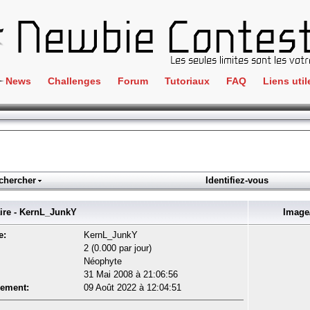
News
Challenges
Forum
Tutoriaux
FAQ
Liens util
Crackme
IRC
ClientSide
Newbi
Cryptographie
Liens
Forensics
chercher
Identifiez-vous
Parten
Hacking
Régle
e - KernL_JunkY
Image/
Logique
Goodi
e:
KernL_JunkY
Programmation
2 (0.000 par jour)
L'incu
Néophyte
Stéganographie
31 Mai 2008 à 21:06:56
Wargame
rement:
09 Août 2022 à 12:04:51
Tous les challenges