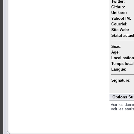
Twitter:
Github:
Unikard:
Yahoo! IM:
Courriel:
Site Web:
Statut actuel
Sexe:
Âge:
Localisation
Temps local
Langue:
Signature:
Options Su
Voir les dern
Voir les stat