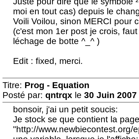
Juste pour dire que le symbole ²
moi en tout cas) depuis le chan
Voili Voilou, sinon MERCI pour c
(c'est mon 1er post je crois, fau
léchage de botte ^_^ )
Edit : fixed, merci.
Titre:
Prog - Equation
Posté par:
qntrqx
le
30 Juin 2007
bonsoir, j'ai un petit soucis:
Je stock se que contient la pag
"http://www.newbiecontest.org/