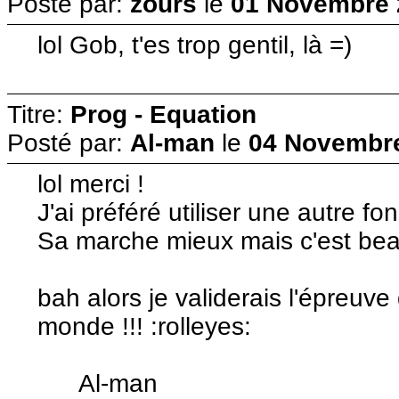
Posté par:
zours
le
01 Novembre 
lol Gob, t'es trop gentil, là =)
Titre:
Prog - Equation
Posté par:
Al-man
le
04 Novembre
lol merci !
J'ai préféré utiliser une autre fonc
Sa marche mieux mais c'est beau
bah alors je validerais l'épreuv
monde !!! :rolleyes:
Al-man