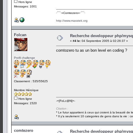
Hors ligne
Messages: 1001
·´¯`·­»Comtezero«­·´¯`·
http://www.masstek.org
Folcan
Recherche developpeur php/mysql
«
#4 le:
04 Septembre 2005 à 02:26:37 »
comtozero tu as un bon level en coding ?
Profil challenge
Classement : 535/55625
Membre Héroïque
Hors ligne
-=[FoLc@N]=-
Messages: 1520
Citation :
* Le futur appartient à ceux qui croient à la beauté de 
* Il y'a seulement 10 categories de gens dans la vie : ce
comtezero
Recherche developpeur php/mysql