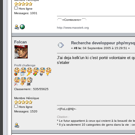
Hors ligne
Messages: 1001
·´¯`·­»Comtezero«­·´¯`·
http://www.masstek.org
Folcan
Recherche developpeur php/mysql
«
#8 le:
04 Septembre 2005 à 15:29:51 »
J'ai deja kelk'un ki c'est porté volontaire et q
s'etaler
Profil challenge
Classement : 535/55625
Membre Héroïque
Hors ligne
-=[FoLc@N]=-
Messages: 1520
Citation :
* Le futur appartient à ceux qui croient à la beauté de 
* Il y'a seulement 10 categories de gens dans la vie : ce