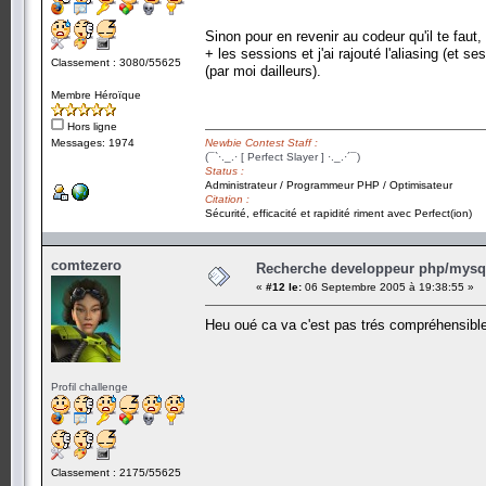
Sinon pour en revenir au codeur qu'il te fa
+ les sessions et j'ai rajouté l'aliasing (e
Classement : 3080/55625
(par moi dailleurs).
Membre Héroïque
Hors ligne
Messages: 1974
Newbie Contest Staff :
(¯`·._.· [ Perfect Slayer ] ·._.·´¯)
Status :
Administrateur / Programmeur PHP / Optimisateur
Citation :
Sécurité, efficacité et rapidité riment avec Perfect(ion)
comtezero
Recherche developpeur php/mysql
«
#12 le:
06 Septembre 2005 à 19:38:55 »
Heu oué ca va c'est pas trés compréhensibl
Profil challenge
Classement : 2175/55625