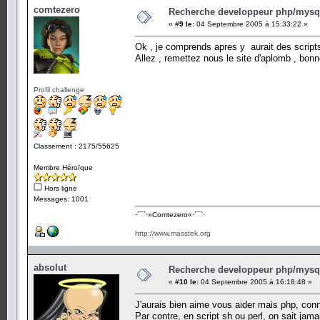
comtezero
Recherche developpeur php/mysql
«
#9 le:
04 Septembre 2005 à 15:33:22 »
Ok , je comprends apres y aurait des scripts
Allez , remettez nous le site d'aplomb , bon
Profil challenge
Classement : 2175/55625
Membre Héroïque
Hors ligne
Messages: 1001
·´¯`·­»Comtezero«­·´¯`·
http://www.masstek.org
absolut
Recherche developpeur php/mysql
«
#10 le:
04 Septembre 2005 à 16:18:48 »
J'aurais bien aime vous aider mais php, conn
Par contre, en script sh ou perl, on sait jam