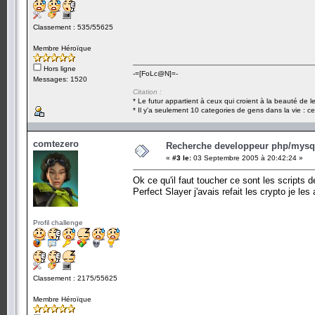
Classement : 535/55625
Membre Héroïque
Hors ligne
-=[FoLc@N]=-
Messages: 1520
Citation :
* Le futur appartient à ceux qui croient à la beauté de 
* Il y'a seulement 10 categories de gens dans la vie : ce
comtezero
Recherche developpeur php/mysql
«
#3 le:
03 Septembre 2005 à 20:42:24 »
Ok ce qu'il faut toucher ce sont les scripts 
Perfect Slayer j'avais refait les crypto je les
Profil challenge
Classement : 2175/55625
Membre Héroïque