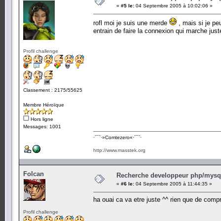
«
#5 le:
04 Septembre 2005 à 10:02:06 »
rofl moi je suis une merde
, mais si je peux
entrain de faire la connexion qui marche jus
Profil challenge
Classement : 2175/55625
Membre Héroïque
Hors ligne
Messages: 1001
·´¯`·­»Comtezero«­·´¯`·
http://www.masstek.org
Folcan
Recherche developpeur php/mysql
«
#6 le:
04 Septembre 2005 à 11:44:35 »
ha ouai ca va etre juste ^^ rien que de comp
Profil challenge