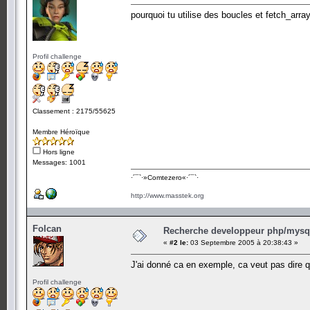
pourquoi tu utilise des boucles et fetch_arra
Profil challenge
Classement : 2175/55625
Membre Héroïque
Hors ligne
Messages: 1001
·´¯`·­»Comtezero«­·´¯`·
http://www.masstek.org
Folcan
Recherche developpeur php/mysql
«
#2 le:
03 Septembre 2005 à 20:38:43 »
J'ai donné ca en exemple, ca veut pas dire que
Profil challenge