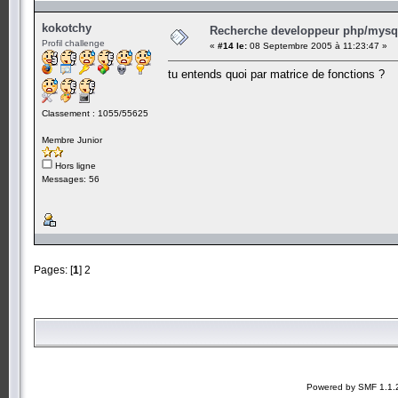
kokotchy
Recherche developpeur php/mysql
Profil challenge
«
#14 le:
08 Septembre 2005 à 11:23:47 »
tu entends quoi par matrice de fonctions ?
Classement : 1055/55625
Membre Junior
Hors ligne
Messages: 56
Pages: [
1
]
2
Powered by SMF 1.1.