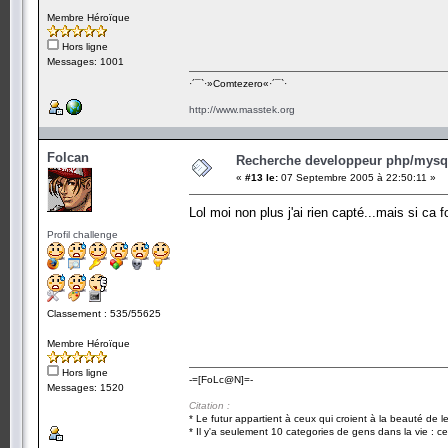
Membre Héroïque
Hors ligne
Messages: 1001
·´¯`·­»Comtezero«­·´¯`·
http://www.masstek.org
Folcan
Recherche developpeur php/mysql
«
#13 le:
07 Septembre 2005 à 22:50:11 »
Lol moi non plus j'ai rien capté...mais si ca 
Profil challenge
Classement : 535/55625
Membre Héroïque
Hors ligne
-=[FoLc@N]=-
Messages: 1520
Citation :
* Le futur appartient à ceux qui croient à la beauté de 
* Il y'a seulement 10 categories de gens dans la vie : ce