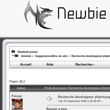
NewbieContest
Général
»
Suggestions/Dev. du site
»
Recherche developpeur php/m
Accueil
Aide
Rechercher
Pages: [
1
]
2
Auteur
Fil de discussion: Recherche developpeur php/my
Folcan
Recherche developpeur php/mysql
«
le:
03 Septembre 2005 à 20:28:39 »
Bonsoir a tous.