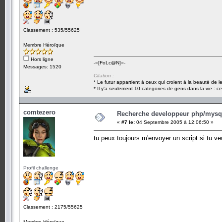
Classement : 535/55625
Membre Héroïque
Hors ligne
-=[FoLc@N]=-
Messages: 1520
Citation :
* Le futur appartient à ceux qui croient à la beauté de 
* Il y'a seulement 10 categories de gens dans la vie : ce
comtezero
Recherche developpeur php/mysql
«
#7 le:
04 Septembre 2005 à 12:06:50 »
tu peux toujours m'envoyer un script si tu veu
Profil challenge
Classement : 2175/55625
Membre Héroïque