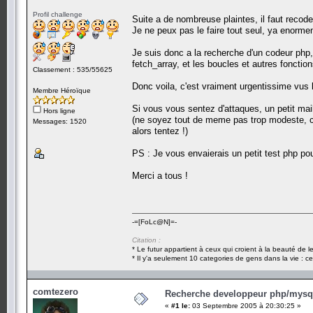
Profil challenge
Suite a de nombreuse plaintes, il faut recoder
Je ne peux pas le faire tout seul, ya enormem
Je suis donc a la recherche d'un codeur php,
fetch_array, et les boucles et autres fonctio
Classement : 535/55625
Donc voila, c'est vraiment urgentissime vus l
Membre Héroïque
Si vous vous sentez d'attaques, un petit mai
Hors ligne
(ne soyez tout de meme pas trop modeste, c
Messages: 1520
alors tentez !)
PS : Je vous envaierais un petit test php po
Merci a tous !
-=[FoLc@N]=-
Citation :
* Le futur appartient à ceux qui croient à la beauté de 
* Il y'a seulement 10 categories de gens dans la vie : ce
comtezero
Recherche developpeur php/mysql
«
#1 le:
03 Septembre 2005 à 20:30:25 »