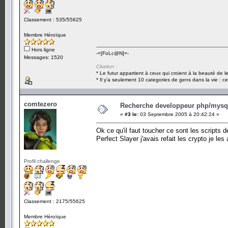
Classement : 535/55625
Membre Héroïque
Hors ligne
-=[FoLc@N]=-
Messages: 1520
Citation :
* Le futur appartient à ceux qui croient à la beauté de 
* Il y'a seulement 10 categories de gens dans la vie : ce
comtezero
Recherche developpeur php/mysql
«
#3 le:
03 Septembre 2005 à 20:42:24 »
Ok ce qu'il faut toucher ce sont les scripts 
Perfect Slayer j'avais refait les crypto je les
Profil challenge
Classement : 2175/55625
Membre Héroïque