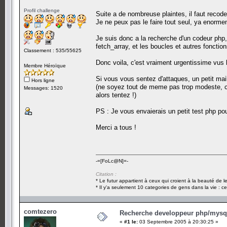
Profil challenge
Suite a de nombreuse plaintes, il faut recoder
Je ne peux pas le faire tout seul, ya enormem
Je suis donc a la recherche d'un codeur php,
fetch_array, et les boucles et autres fonctio
Classement : 535/55625
Donc voila, c'est vraiment urgentissime vus l
Membre Héroïque
Si vous vous sentez d'attaques, un petit mai
Hors ligne
(ne soyez tout de meme pas trop modeste, c
Messages: 1520
alors tentez !)
PS : Je vous envaierais un petit test php po
Merci a tous !
-=[FoLc@N]=-
Citation :
* Le futur appartient à ceux qui croient à la beauté de 
* Il y'a seulement 10 categories de gens dans la vie : ce
comtezero
Recherche developpeur php/mysql
«
#1 le:
03 Septembre 2005 à 20:30:25 »