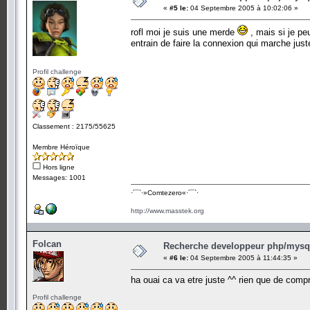
«
#5 le:
04 Septembre 2005 à 10:02:06 »
rofl moi je suis une merde
, mais si je peux
entrain de faire la connexion qui marche jus
Profil challenge
Classement : 2175/55625
Membre Héroïque
Hors ligne
Messages: 1001
·´¯`·­»Comtezero«­·´¯`·
http://www.masstek.org
Folcan
Recherche developpeur php/mysql
«
#6 le:
04 Septembre 2005 à 11:44:35 »
ha ouai ca va etre juste ^^ rien que de comp
Profil challenge