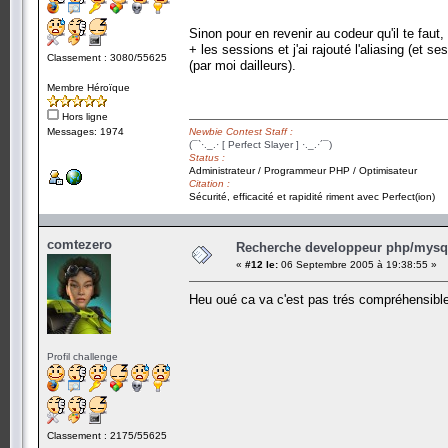
Sinon pour en revenir au codeur qu'il te fa
+ les sessions et j'ai rajouté l'aliasing (e
Classement : 3080/55625
(par moi dailleurs).
Membre Héroïque
Hors ligne
Messages: 1974
Newbie Contest Staff :
(¯`·._.· [ Perfect Slayer ] ·._.·´¯)
Status :
Administrateur / Programmeur PHP / Optimisateur
Citation :
Sécurité, efficacité et rapidité riment avec Perfect(ion)
comtezero
Recherche developpeur php/mysql
«
#12 le:
06 Septembre 2005 à 19:38:55 »
Heu oué ca va c'est pas trés compréhensibl
Profil challenge
Classement : 2175/55625