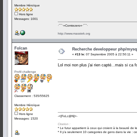
Membre Héroïque
Hors ligne
Messages: 1001
·´¯`·­»Comtezero«­·´¯`·
http://www.masstek.org
Folcan
Recherche developpeur php/mysql
«
#13 le:
07 Septembre 2005 à 22:50:11 »
Lol moi non plus j'ai rien capté...mais si ca 
Profil challenge
Classement : 535/55625
Membre Héroïque
Hors ligne
-=[FoLc@N]=-
Messages: 1520
Citation :
* Le futur appartient à ceux qui croient à la beauté de 
* Il y'a seulement 10 categories de gens dans la vie : ce