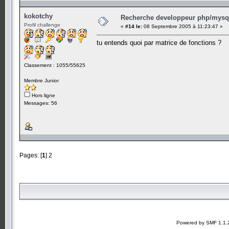
kokotchy
Recherche developpeur php/mysql
Profil challenge
«
#14 le:
08 Septembre 2005 à 11:23:47 »
tu entends quoi par matrice de fonctions ?
Classement : 1055/55625
Membre Junior
Hors ligne
Messages: 56
Pages: [
1
]
2
Powered by SMF 1.1.