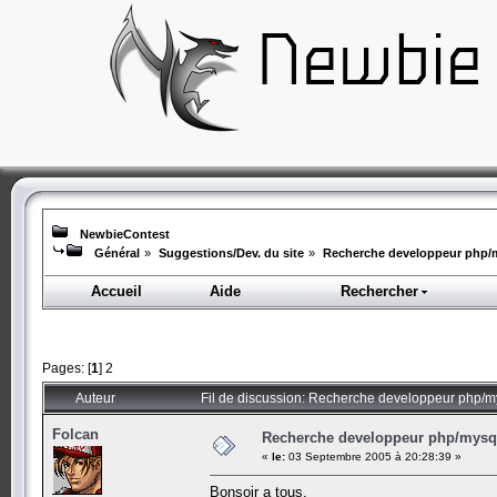
NewbieContest
Général
»
Suggestions/Dev. du site
»
Recherche developpeur php/m
Accueil
Aide
Rechercher
Pages: [
1
]
2
Auteur
Fil de discussion: Recherche developpeur php/my
Folcan
Recherche developpeur php/mysql
«
le:
03 Septembre 2005 à 20:28:39 »
Bonsoir a tous.