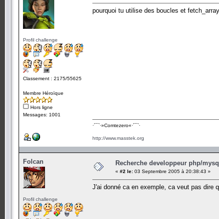
pourquoi tu utilise des boucles et fetch_arra
Profil challenge
Classement : 2175/55625
Membre Héroïque
Hors ligne
Messages: 1001
·´¯`·­»Comtezero«­·´¯`·
http://www.masstek.org
Folcan
Recherche developpeur php/mysql
«
#2 le:
03 Septembre 2005 à 20:38:43 »
J'ai donné ca en exemple, ca veut pas dire que
Profil challenge