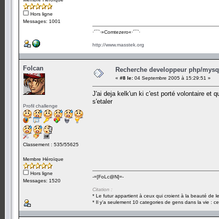
Hors ligne
Messages: 1001
·´¯`·­»Comtezero«­·´¯`·
http://www.masstek.org
Folcan
Recherche developpeur php/mysql
«
#8 le:
04 Septembre 2005 à 15:29:51 »
J'ai deja kelk'un ki c'est porté volontaire et q
s'etaler
Profil challenge
Classement : 535/55625
Membre Héroïque
Hors ligne
-=[FoLc@N]=-
Messages: 1520
Citation :
* Le futur appartient à ceux qui croient à la beauté de 
* Il y'a seulement 10 categories de gens dans la vie : ce