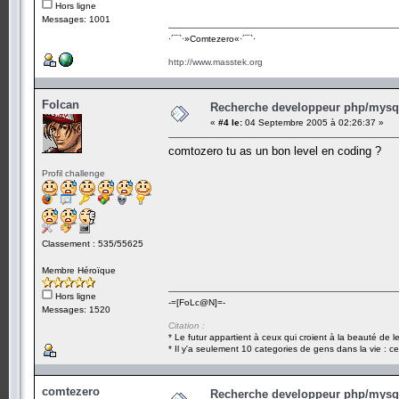
Hors ligne
Messages: 1001
·´¯`·­»Comtezero«­·´¯`·
http://www.masstek.org
Folcan
Recherche developpeur php/mysql
«
#4 le:
04 Septembre 2005 à 02:26:37 »
comtozero tu as un bon level en coding ?
Profil challenge
Classement : 535/55625
Membre Héroïque
Hors ligne
-=[FoLc@N]=-
Messages: 1520
Citation :
* Le futur appartient à ceux qui croient à la beauté de 
* Il y'a seulement 10 categories de gens dans la vie : ce
comtezero
Recherche developpeur php/mysql