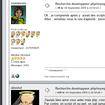
comtezero
Recherche developpeur php/mysql
«
#9 le:
04 Septembre 2005 à 15:33:22 »
Ok , je comprends apres y aurait des scripts
Allez , remettez nous le site d'aplomb , bon
Profil challenge
Classement : 2175/55625
Membre Héroïque
Hors ligne
Messages: 1001
·´¯`·­»Comtezero«­·´¯`·
http://www.masstek.org
absolut
Recherche developpeur php/mysql
«
#10 le:
04 Septembre 2005 à 16:18:48 »
J'aurais bien aime vous aider mais php, conn
Par contre, en script sh ou perl, on sait jam