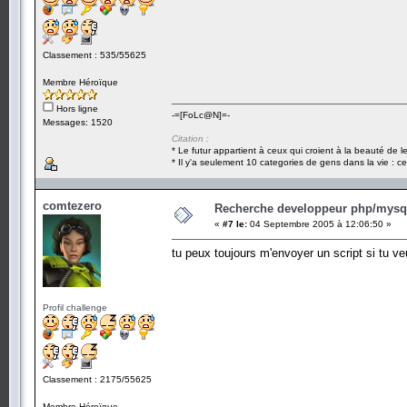
Classement : 535/55625
Membre Héroïque
Hors ligne
-=[FoLc@N]=-
Messages: 1520
Citation :
* Le futur appartient à ceux qui croient à la beauté de 
* Il y'a seulement 10 categories de gens dans la vie : ce
comtezero
Recherche developpeur php/mysql
«
#7 le:
04 Septembre 2005 à 12:06:50 »
tu peux toujours m'envoyer un script si tu veu
Profil challenge
Classement : 2175/55625
Membre Héroïque