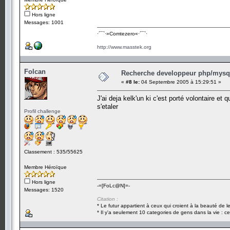
Hors ligne
Messages: 1001
·´¯`·­»Comtezero«­·´¯`·
http://www.masstek.org
Folcan
Recherche developpeur php/mysql
«
#8 le:
04 Septembre 2005 à 15:29:51 »
J'ai deja kelk'un ki c'est porté volontaire et q
s'etaler
Profil challenge
Classement : 535/55625
Membre Héroïque
Hors ligne
-=[FoLc@N]=-
Messages: 1520
Citation :
* Le futur appartient à ceux qui croient à la beauté de 
* Il y'a seulement 10 categories de gens dans la vie : ce