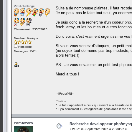
Profil challenge
Suite a de nombreuse plaintes, il faut recoder
Je ne peux pas le faire tout seul, ya enormem
Je suis donc a la recherche d'un codeur php,
fetch_array, et les boucles et autres fonctio
Classement : 535/55625
Donc voila, c'est vraiment urgentissime vus l
Membre Héroïque
Si vous vous sentez d'attaques, un petit mai
Hors ligne
(ne soyez tout de meme pas trop modeste, c
Messages: 1520
alors tentez !)
PS : Je vous envaierais un petit test php po
Merci a tous !
-=[FoLc@N]=-
Citation :
* Le futur appartient à ceux qui croient à la beauté de 
* Il y'a seulement 10 categories de gens dans la vie : ce
comtezero
Recherche developpeur php/mysql
«
#1 le:
03 Septembre 2005 à 20:30:25 »