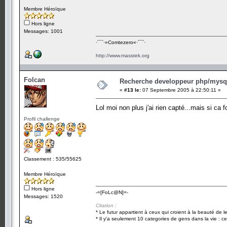
Membre Héroïque
Hors ligne
Messages: 1001
·´¯`·­»Comtezero«­·´¯`·
http://www.masstek.org
Folcan
Recherche developpeur php/mysql
«
#13 le:
07 Septembre 2005 à 22:50:11 »
Lol moi non plus j'ai rien capté...mais si ca 
Profil challenge
Classement : 535/55625
Membre Héroïque
Hors ligne
-=[FoLc@N]=-
Messages: 1520
Citation :
* Le futur appartient à ceux qui croient à la beauté de 
* Il y'a seulement 10 categories de gens dans la vie : ce