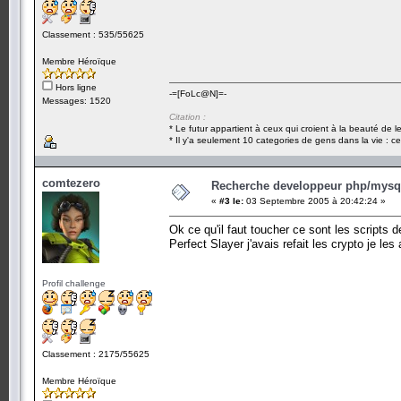
Classement : 535/55625
Membre Héroïque
Hors ligne
-=[FoLc@N]=-
Messages: 1520
Citation :
* Le futur appartient à ceux qui croient à la beauté de 
* Il y'a seulement 10 categories de gens dans la vie : ce
comtezero
Recherche developpeur php/mysql
«
#3 le:
03 Septembre 2005 à 20:42:24 »
Ok ce qu'il faut toucher ce sont les scripts 
Perfect Slayer j'avais refait les crypto je les
Profil challenge
Classement : 2175/55625
Membre Héroïque