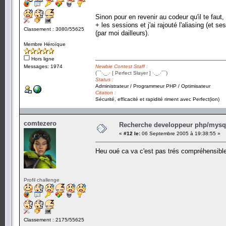
Sinon pour en revenir au codeur qu'il te fa
+ les sessions et j'ai rajouté l'aliasing (e
Classement : 3080/55625
(par moi dailleurs).
Membre Héroïque
Hors ligne
Messages: 1974
Newbie Contest Staff :
(¯`·._.· [ Perfect Slayer ] ·._.·´¯)
Status :
Administrateur / Programmeur PHP / Optimisateur
Citation :
Sécurité, efficacité et rapidité riment avec Perfect(ion)
comtezero
Recherche developpeur php/mysql
«
#12 le:
06 Septembre 2005 à 19:38:55 »
Heu oué ca va c'est pas trés compréhensibl
Profil challenge
Classement : 2175/55625