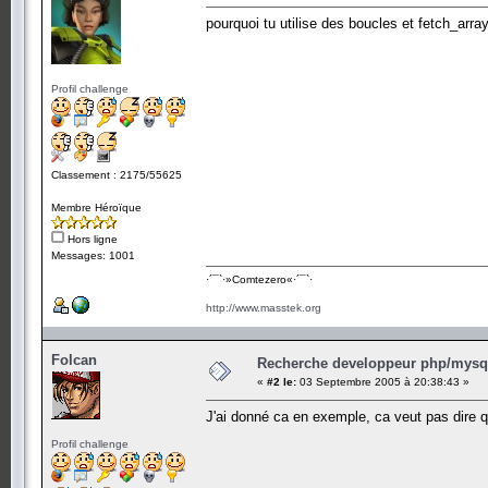
pourquoi tu utilise des boucles et fetch_arra
Profil challenge
Classement : 2175/55625
Membre Héroïque
Hors ligne
Messages: 1001
·´¯`·­»Comtezero«­·´¯`·
http://www.masstek.org
Folcan
Recherche developpeur php/mysql
«
#2 le:
03 Septembre 2005 à 20:38:43 »
J'ai donné ca en exemple, ca veut pas dire que
Profil challenge