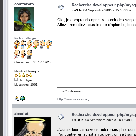
comtezero
Recherche developpeur php/mysql
«
#9 le:
04 Septembre 2005 à 15:33:22 »
Ok , je comprends apres y aurait des scripts
Allez , remettez nous le site d'aplomb , bon
Profil challenge
Classement : 2175/55625
Membre Héroïque
Hors ligne
Messages: 1001
·´¯`·­»Comtezero«­·´¯`·
http://www.masstek.org
absolut
Recherche developpeur php/mysql
«
#10 le:
04 Septembre 2005 à 16:18:48 »
J'aurais bien aime vous aider mais php, conn
Par contre, en script sh ou perl, on sait jam