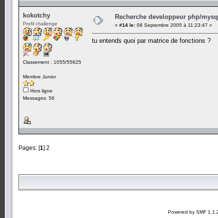
kokotchy
Recherche developpeur php/mysql
Profil challenge
«
#14 le:
08 Septembre 2005 à 11:23:47 »
tu entends quoi par matrice de fonctions ?
Classement : 1055/55625
Membre Junior
Hors ligne
Messages: 56
Pages: [
1
]
2
Powered by SMF 1.1.