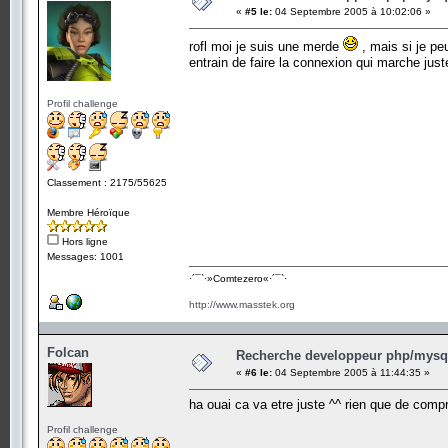
«
#5 le:
04 Septembre 2005 à 10:02:06 »
rofl moi je suis une merde
, mais si je peux
entrain de faire la connexion qui marche jus
Profil challenge
Classement : 2175/55625
Membre Héroïque
Hors ligne
Messages: 1001
·´¯`·­»Comtezero«­·´¯`·
http://www.masstek.org
Folcan
Recherche developpeur php/mysql
«
#6 le:
04 Septembre 2005 à 11:44:35 »
ha ouai ca va etre juste ^^ rien que de comp
Profil challenge