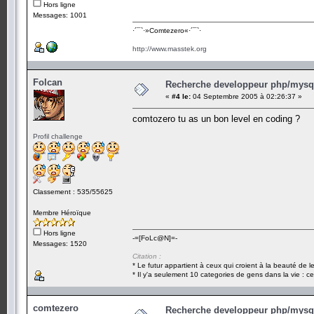
Hors ligne
Messages: 1001
·´¯`·­»Comtezero«­·´¯`·
http://www.masstek.org
Folcan
Recherche developpeur php/mysql
«
#4 le:
04 Septembre 2005 à 02:26:37 »
comtozero tu as un bon level en coding ?
Profil challenge
Classement : 535/55625
Membre Héroïque
Hors ligne
-=[FoLc@N]=-
Messages: 1520
Citation :
* Le futur appartient à ceux qui croient à la beauté de 
* Il y'a seulement 10 categories de gens dans la vie : ce
comtezero
Recherche developpeur php/mysql