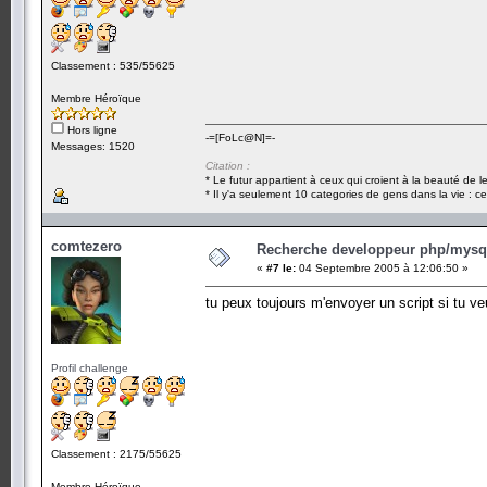
Classement : 535/55625
Membre Héroïque
Hors ligne
-=[FoLc@N]=-
Messages: 1520
Citation :
* Le futur appartient à ceux qui croient à la beauté de 
* Il y'a seulement 10 categories de gens dans la vie : ce
comtezero
Recherche developpeur php/mysql
«
#7 le:
04 Septembre 2005 à 12:06:50 »
tu peux toujours m'envoyer un script si tu veu
Profil challenge
Classement : 2175/55625
Membre Héroïque